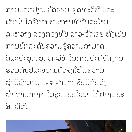
ການແລກປ່ຽນ ບົດຮຽນ, ຍຸດທະວິທີ ແລະ
ເຕັກໂນໂລຊີການທະຫານທີ່ທັນສະໄໝ
ລະຫວ່າງ ສອງກອງທັບ ລາວ-ຣັດເຊຍ ທັງເປັນ
ການຍົກລະດັບຄວາມຮູ້ຄວາມສາມາດ,
ສິລະປະຍຸດ, ຍຸດທະວິທີ ໃນການປະຕິບັດງານ
ຮ່ວມກັນຢູ່ສະໜາມຕົວຈິງໃຫ້ມີຄວາມ
ຊຳນິຊຳນານ ແລະ ສາມາດຮັບມືກັບສິ່ງ
ທ້າທາຍຕ່າງໆ ໃນຮູບແບບໃໝ່ໆ ໄດ້ຢ່າງມີປະ
ສິດທິຜົນ.