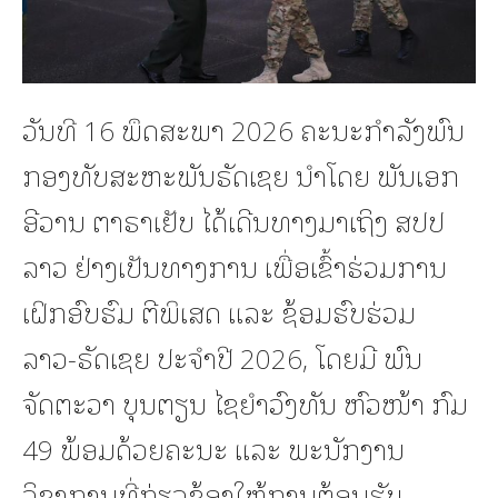
ວັນທີ 16 ພຶດສະພາ 2026 ຄະນະກຳລັງພົນ
ກອງທັບສະຫະພັນຣັດເຊຍ ນໍາໂດຍ ພັນເອກ
ອີວານ ຕາຣາເຢັບ ໄດ້ເດີນທາງມາເຖິງ ສປປ
ລາວ ຢ່າງເປັນທາງການ ເພື່ອເຂົ້າຮ່ວມການ
ເຝິກອົບຮົມ ຕີພິເສດ ແລະ ຊ້ອມຮົບຮ່ວມ
ລາວ-ຣັດເຊຍ ປະຈຳປີ 2026, ໂດຍມີ ພົນ
ຈັດຕະວາ ບຸນຕຽນ ໄຊຍຳວົງທັນ ຫົວໜ້າ ກົມ
49 ພ້ອມດ້ວຍຄະນະ ແລະ ພະນັກງານ
ວິຊາການທີ່ກ່ຽວຂ້ອງໃຫ້ການຕ້ອນຮັບ.