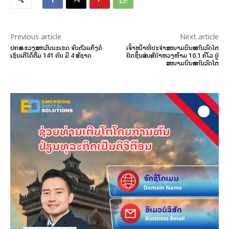
Previous article
Next article
ປກສ ແຂວງສະຫວັນນະເຂດ ຈັບຕົວແກ້ງຄໍ
ເຈົ້າໜ້າທີ່ປະຈຳສະໜາມບິນສາກົນວັດໄຕ
ເຊັນເຕີໄດ້ຕື່ມ 141 ຄົນ ມີ 4 ສັນຊາດ
ຢຶດຊິ້ນສ່ວນສັດປ່າຫວງຫ້າມ 10.1 ກິໂລ ຢູ່
ສະໜາມບິນສາກົນວັດໄຕ