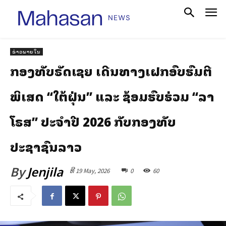
ຂ່າວພາຍໃນ
ກອງທັບຣັດເຊຍ ເດີນທາງເຝິກອົບຮົມຕີ
ພິເສດ “ໃຕ້ຝຸ່ນ” ແລະ ຊ້ອມຮົບຮ່ວມ “ລາ
ໂຣສ” ປະຈຳປີ 2026 ກັບກອງທັບ
ປະຊາຊົນລາວ
By
Jenjila
ທີ 19 May, 2026
0
60