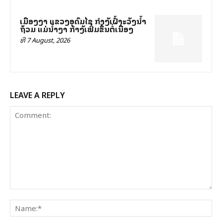
ເມືອງງາ ແຂວງອຸດົມໄຊ ກຳລັງເຝົ້າລະວັງນ້ຳ
ຖ້ວມ ແມ່ນ້ຳງາ ກຳລັງເພີ່ມຂຶ້ນຕໍ່ເນື່ອງ
ທີ 7 August, 2026
LEAVE A REPLY
Comment:
Na