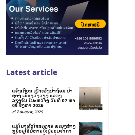
Latest article
ແຈ້ງເຕືອນ ເຝົ້າລະວັງນ້ຳຖ້ວມ ນ້ຳ
ຊອງ ເມືອງວັງວຽງ ແຂວງ
ວຽງຈັນ ໃນລະຫວ່າງ ວັນທີ 07 ຫາ
09 ສິງຫາ 2026
ທີ 7 August, 2026
ແມ່ໂລມາຫົວໃຈສະຫຼາຍ ພະຍຸງຮ່າງ
ລູກນ້ອຍໄຮ້ລົມຫາຍໃຈບໍ່ຍອມຈາກລາ