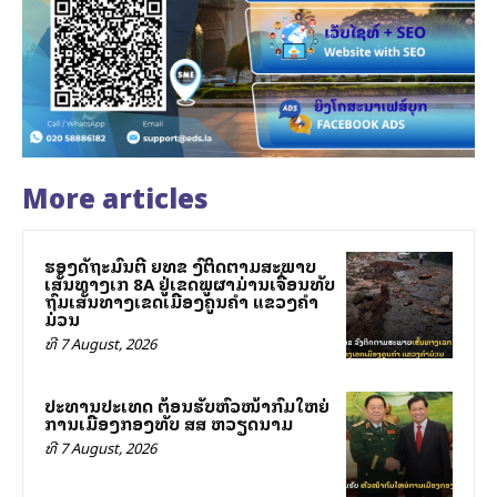
More articles
ຮອງລັດຖະມົນຕີ ຍທຂ ລົງຕິດຕາມສະພາບ
ເສັ້ນທາງເລກ 8A ຢູ່ເຂດພູຜາມ່ານເຈື່ອນທັບ
ຖົມເສັ້ນທາງເຂດເມືອງຄູນຄໍາ ແຂວງຄໍາ
ມ່ວນ
ທີ 7 August, 2026
ປະທານປະເທດ ຕ້ອນຮັບຫົວໜ້າກົມໃຫຍ່
ການເມືອງກອງທັບ ສສ ຫວຽດນາມ
ທີ 7 August, 2026