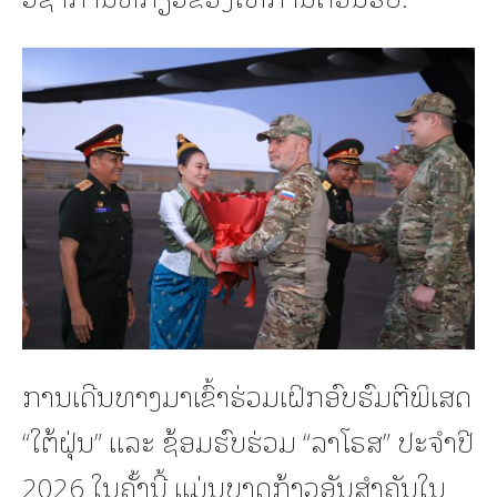
ການເດີນທາງມາເຂົ້າຮ່ວມເຝິກອົບຮົມຕີພິເສດ
“ໃຕ້ຝຸ່ນ” ແລະ ຊ້ອມຮົບຮ່ວມ “ລາໂຣສ” ປະຈຳປີ
2026 ໃນຄັ້ງນີ້ ແມ່ນບາດກ້າວອັນສຳຄັນໃນ