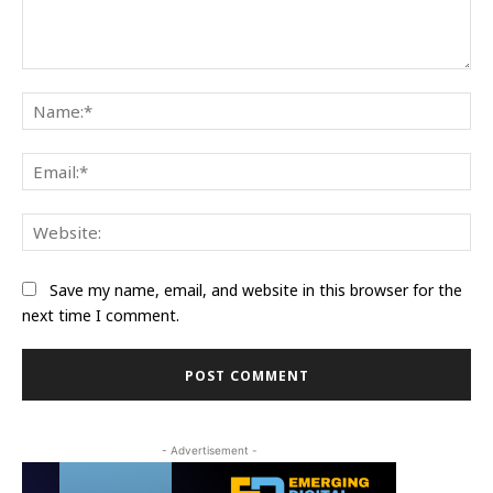
Comment:
Na
Ema
Web
Save my name, email, and website in this browser for the
next time I comment.
- Advertisement -