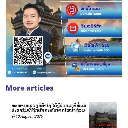
More articles
ທະຫານແຂວງບໍລີຄຳໄຊ ໄດ້ລົງຊ່ວຍເຫລືອພໍ່ແມ່
ປະຊາຊົນທີ່ຖືກຜົນກະທົບຈາກໄພນ້ຳຖ້ວມ
ທີ 10 August, 2026