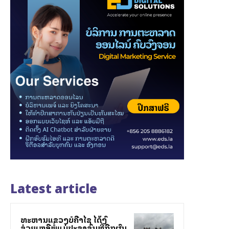
Latest article
ທະຫານແຂວງບໍລີຄຳໄຊ ໄດ້ລົງ
ຊ່ວຍເຫລືອພໍ່ແມ່ປະຊາຊົນທີ່ຖືກຜົນ