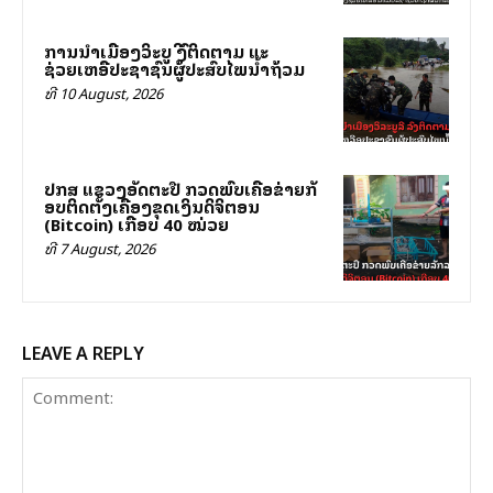
ການນຳເມືອງວິລະບູລີ ລົງຕິດຕາມ ແລະ
ຊ່ວຍເຫລືອປະຊາຊົນຜູ້ປະສົບໄພນ້ຳຖ້ວມ
ທີ 10 August, 2026
ປກສ ແຂວງອັດຕະປື ກວດພົບເຄືອຂ່າຍລັກ
ລອບຕິດຕັ້ງເຄື່ອງຂຸດເງິນດິຈິຕອນ
(Bitcoin) ເກືອບ 40 ໝ່ວຍ
ທີ 7 August, 2026
LEAVE A REPLY