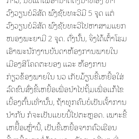
ວົງວຽນບໍລິສັດ ພົງຊັບທະວີມີ 5 ຈຸດ ແຕ່
ວົງວຽນບໍລິສັດ ພົງຊັບທະວີໄປຫາສາມແຍກ
ໜອງພະຍາມີ 2 ຈຸດ. ດັ່ງນັ້ນ, ຈຶ່ງໄດ້ເຕົ້າໂຮມ
ເອົາພະນັກງານບັນດາຫ້ອງການພາຍໃນ
ເມືອງສີໂຄດຕະບອງ ແລະ ຫ້ອງການ
ກ່ຽວຂ້ອງພາຍໃນ ນວ ເກັບມ້ຽນຂີ້ເຫຍື້ອໃສ່
ລົດຂົນສົ່ງຂີ້ເຫຍື້ອເພື່ອນໍາໄປຖິ້ມເພື່ອແກ້ໄຂ
ເບື້ອງຕົ້ນເທົ່ານັ້ນ, ຖ້າທຸກຄົນບໍ່ເປັນເຈົ້າການ
ນໍາກັນ ກໍຈະເປັນແບບນີ້ໄປຕະຫຼອດ. ເພາະຂີ້
ເຫຍືື້ອເຫຼົ່ານີ້, ເປັນຂີ້ເຫຍື້ອຈາກຄົວເຮືອນ