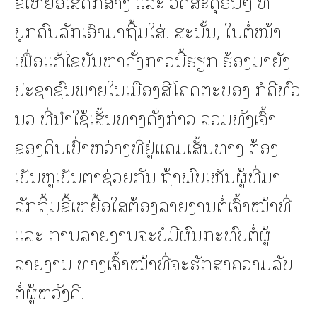
ຂີ້ເຫຍື້ອເສດກໍ່ສ້າງ ແລະ ວັດສະດຸອື່ນໆ ທີ່
ບຸກຄົນລັກເອົາມາຖີ້ມໃສ່. ສະນັ້ນ, ໃນຕໍ່ໜ້າ
ເພື່ອແກ້ໄຂບັນຫາດັ່ງກ່າວນີ້ຮຽກ ຮ້ອງມາຍັງ
ປະຊາຊົນພາຍໃນເມືອງສີໂຄດຕະບອງ ກໍຄືທົ່ວ
ນວ ທີ່ນໍາໃຊ້ເສັ້ນທາງດັ່ງກ່າວ ລວມທັງເຈົ້າ
ຂອງດິນເປົ່າຫວ່າງທີ່ຢູ່ແຄມເສັ້ນທາງ ຕ້ອງ
ເປັນຫູເປັນຕາຊ່ວຍກັນ ຖ້າພົບເຫັນຜູ້ທີ່ມາ
ລັກຖິ້ມຂີ້ເຫຍື້ອໃສ່ຕ້ອງລາຍງານຕໍ່ເຈົ້າໜ້າທີ່
ແລະ ການລາຍງານຈະບໍ່ມີຜົນກະທົບຕໍ່ຜູ້
ລາຍງານ ທາງເຈົ້າໜ້າທີ່ຈະຮັກສາຄວາມລັບ
ຕໍ່ຜູ້ຫວັງດີ.