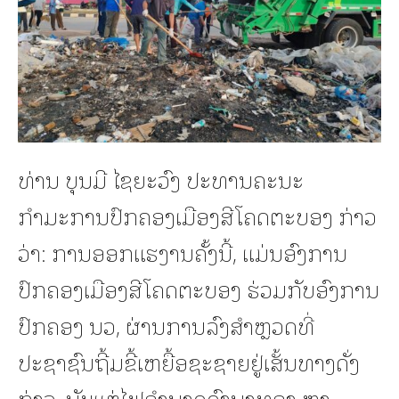
ທ່ານ ບຸນມີ ໄຊຍະວົງ ປະທານຄະນະ
ກຳມະການປົກຄອງເມືອງສີໂຄດຕະບອງ ກ່າວ
ວ່າ: ການອອກແຮງານຄັ້ງນີ້, ແມ່ນອົງການ
ປົກຄອງເມືອງສີໂຄດຕະບອງ ຮ່ວມກັບອົງການ
ປົກຄອງ ນວ, ຜ່ານການລົງສຳຫຼວດທີ່
ປະຊາຊົນຖີ້ມຂີ້ເຫຍື້ອຊະຊາຍຢູ່ເສັ້ນທາງດັ່ງ
ກ່າວ, ນັບແຕ່ໄຟອຳນາດດົງນາທອງ ຫາ