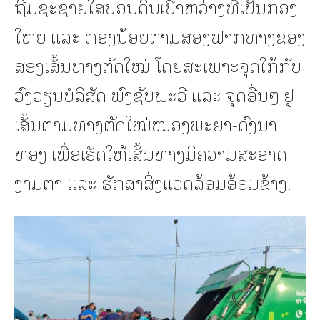
ຖີ້ມຊະຊາຍໃສ່ບ່ອນດິນເປົ່າຫວ່າງທີ່ເປັນກອງ
ໃຫຍ່ ແລະ ກອງນ້ອຍຕາມສອງຟາກທາງຂອງ
ສອງເສັ້ນທາງຕັດໃໝ່ ໂດຍສະເພາະຈຸດໃກ້ກັບ
ວົງວຽນບໍລິສັດ ພົງຊັບພະວີ ແລະ ຈຸດອື່ນໆ ຢູ່
ເສັ້ນຕາມທາງຕັດໃໝ່ໜອງພະຍາ-ດົງນາ
ທອງ ເພື່ອເຮັດໃຫ້ເສັ້ນທາງມີຄວາມສະອາດ
ງາມຕາ ແລະ ຮັກສາສິ່ງແວດລ້ອມອ້ອມຂ້າງ.