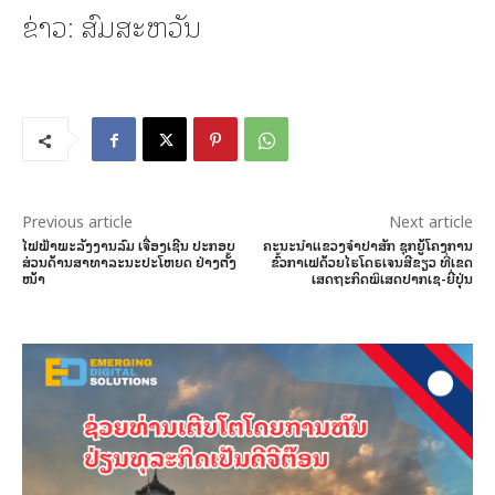
ຂ່າວ: ສົມສະຫວັນ
Previous article
Next article
ໄຟຟ້າພະລັງງານລົມ ເຈື່ອງເຊີນ ປະກອບ
ຄະນະນຳແຂວງຈຳປາສັກ ຊຸກຍູ້ໂຄງການ
ສ່ວນດ້ານສາທາລະນະປະໂຫຍດ ຢ່າງຕັ້ງ
ຂົ້ວກາເຟດ້ວຍໄຮໂດຣເຈນສີຂຽວ ທີ່ເຂດ
ໜ້າ
ເສດຖະກິດພິເສດປາກເຊ-ຍີ່ປຸ່ນ