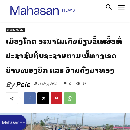
ຂ່າວພາຍໃນ
ເມືອງສີໂຄດ ອະນາໄມເກັບມ້ຽນຂີ້ເຫຍື້ອທີ່
ປະຊາຊົນຖິ້ມຊະຊາຍຕາມເສັ້ນທາງເຂດ
ບ້ານໜອງບຶກ ແລະ ບ້ານດົງນາທອງ
By
Pele
ທີ 11 May, 2026
0
30