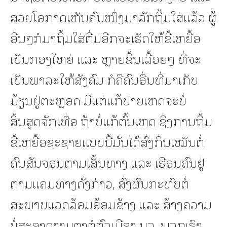
ສວຍໂອກາດເຫັນຄົນໜຶ່ງມາລັກຖິ້ມໃສ່ແລ້ວ ຜູ້
ອື່ນໆກໍມາຖິ້ມໃສ່ຕື່ມອີກຈະເຮັດໃຫ້ຂີ້ເຫຍື້ອ
ເປັນກອງໃຫຍ່ ແລະ ຫຼາຍຂຶ້ນເລື້ອຍໆ ທີ່ຈະ
ເປັນພາລະໃຫ້ສັງຄົມ ກໍຄືຄົນອື່ນທີ່ມາເກັບ
ມ້ຽນຢູ່ຕະຫຼອດ ມີແຕ່ແກ້ປາຍເຫດຈະບໍ່
ສິ້ນສຸດຈັກເທື່ອ ຖ້າບໍ່ແກ້ຕົ້ນເຫດ ຊຶ່ງການຖິ້ມ
ຂີ້ເຫຍື້ອຊະຊາຍແບບນີ້ມັນໄດ້ສົ່ງກິ່ນເໝັນຕໍ່
ຄົນສັນຈອນຕາມເສັ້ນທາງ ແລະ ເຮືອນຄົນຢູ່
ຕາມແຄມທາງດັ່ງກ່າວ, ສົ່ງຜົນກະທົບຕໍ່
ສະພາບແວດລ້ອມອ້ອມຂ້າງ ແລະ ສ້າງຄວາມ
ບໍ່ສະອາດງາມຕາຕໍ່ຕົວເມືອງ ນວ, ພວກເຮົາ