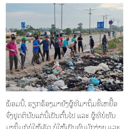
ພ້ອມນີ້, ຮຽກຮ້ອງມາຍັງຜູ້ທີ່ມາຖິ້ມຂີ້ເຫຍືື້ອ
ຈົ່ງຢຸດຕິນັບແຕ່ນີ້ເປັນຕົ້ນໄປ ແລະ ຜູ້ທີ່ບໍ່ທັນ
ມາຖິ້ມກໍບໍ່ໃຫ້ເຮັດ ບໍ່ໃຫ້ເປັນຄົນມັກງ່າຍ ແລະ