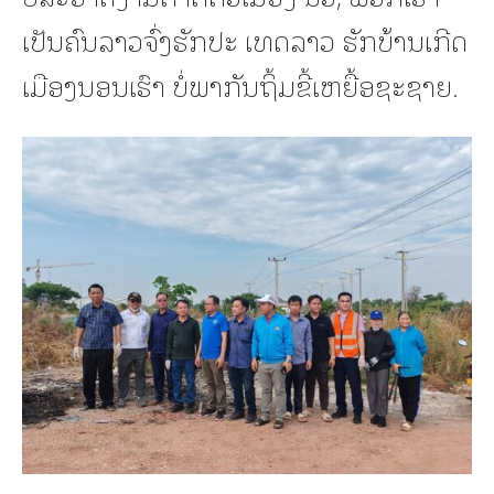
ເປັນຄົນລາວຈົ່ງຮັກປະ ເທດລາວ ຮັກບ້ານເກີດ
ເມືອງນອນເຮົາ ບໍ່ພາກັນຖິ້ມຂີ້ເຫຍື້ອຊະຊາຍ.