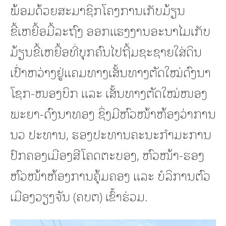
ພ້ອມດ້ວຍສະມາຊິກໂຄງການເກັບມ້ຽນ
ຂີ້ເຫຍື້ອມື້ລະຖົງ ອອກແຮງງານອະນາໄມເກັບ
ມ້ຽນຂີ້ເຫຍື້ອທີ່ບຸກຄົນໄປຖີ້ມຊະຊາຍໃສ່ດິນ
ເປົ່າຫວ່າງຢູ່ແຄມທາງເສັ້ນທາງຕັດໃໝ່ດົງນາ
ໂຊກ-ໜອງບຶກ ແລະ ເສັ້ນທາງຕັດໃໝ່ໜອງ
ພະຍາ-ດົງນາທອງ ຊຶ່ງມີຫົວໜ້າຫ້ອງວ່າການ
ນວ ປະທານ, ຮອງປະທານຄະນະກຳມະການ
ປົກຄອງເມືອງສີໂຄດຕະບອງ, ຫົວໜ້າ-ຮອງ
ຫົວໜ້າຫ້ອງການຄຸ້ມຄອງ ແລະ ບໍລິການຕົວ
ເມືອງວຽງຈັນ (ຄບຕ) ເຂົ້າຮ່ວມ.