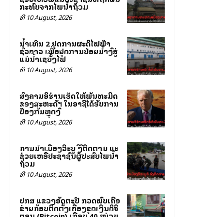
ກະທົບຈາກໄພນ້ຳຖ້ວມ
ທີ 10 August, 2026
ນໍ້າເທີນ 2 ຢຸດການຜະລິດໄຟຟ້າ
ຊົ່ວຄາວ ເພື່ອຢຸດການປ່ອຍນໍ້າລົງສູ່
ແມ່ນໍ້າເຊບັ້ງໄຟ
ທີ 10 August, 2026
ສົງຄາມອິຮ່ານເຮັດໃຫ້ພັນທະມິດ
ຂອງສະຫະລັດฯ ໃນອາຊີໄດ້ຮັບການ
ປ້ອງກັນຫຼຸດລົງ
ທີ 10 August, 2026
ການນຳເມືອງວິລະບູລີ ລົງຕິດຕາມ ແລະ
ຊ່ວຍເຫລືອປະຊາຊົນຜູ້ປະສົບໄພນ້ຳ
ຖ້ວມ
ທີ 10 August, 2026
ປກສ ແຂວງອັດຕະປື ກວດພົບເຄືອ
ຂ່າຍລັກລອບຕິດຕັ້ງເຄື່ອງຂຸດເງິນດິຈິ
ຕອນ (Bitcoin) ເກືອບ 40 ໝ່ວຍ