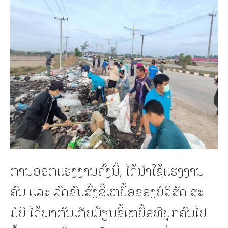
ການອອກແຮງງານຄັ້ງນີ້, ໄດ້ນໍາໃຊ້ແຮງງານ
ຄົນ ແລະ ລົດຂົນສົ່ງຂີ້ເຫຍື້ອຂອງບໍລິສັດ ສະ
ມໍບີ ໄດ້ພາກັນເກັບມ້ຽນຂີ້ເຫຍື້ອທີ່ບຸກຄົນໄປ