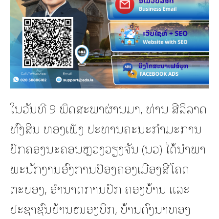
ໃນວັນທີ 9 ພຶດສະພາຜ່ານມາ, ທ່ານ ສີລິລາດ
ທົງສິນ ທອງເພັງ ປະທານຄະນະກຳມະການ
ປົກຄອງນະຄອນຫຼວງວຽງຈັນ (ນວ) ໄດ້ນໍາພາ
ພະນັກງານອົງການປົອງຄອງເມືອງສີໂຄດ
ຕະບອງ, ອຳນາດການປົກ ຄອງບ້ານ ແລະ
ປະຊາຊົນບ້ານໜອງບຶກ, ບ້ານດົງນາທອງ