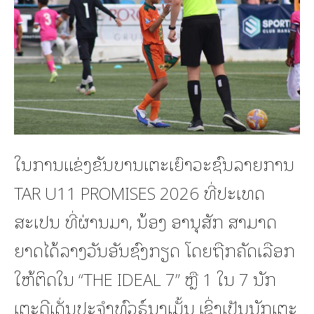
ໃນການແຂ່ງຂັນບານເຕະເຍົາວະຊົນລາຍການ
TAR U11 PROMISES 2026 ທີ່ປະເທດ
ສະເປນ ທີ່ຜ່ານມາ, ນ້ອງ ອານຸສັກ ສາມາດ
ຍາດໄດ້ລາງວັນອັນຊົງກຽດ ໂດຍຖືກຄັດເລືອກ
ໃຫ້ຕິດໃນ “THE IDEAL 7” ຫຼື 1 ໃນ 7 ນັກ
ເຕະດີເດັ່ນປະຈຳທົວຣ໌ນາເມັ້ນ ເຊິ່ງເປັນນັກເຕະ