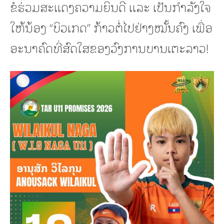
ຂໍຮ່ວມສະແດງຄວາມຍິນດີ ແລະ ເປັນກຳລັງໃຈ
ໃຫ້ນ້ອງ “ບິວເກດ” ກ້າວຕໍ່ໄປຢ່າງໝັ້ນຄົງ ເພື່ອ
ອະນາຄົດທີ່ສົດໃສຂອງວົງການບານເຕະລາວ!