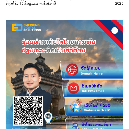
ທ່ຽນໂຈ່ວ 10 ຂຶ້ນສູ່ອະວະກາດໃນໄວໆນີ້
2026