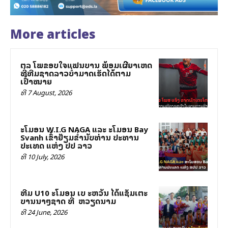
More articles
ສຕລ ໂພສຂອບໃຈແຟນບານ ພ້ອມເຜີຍສາເຫດ
ທີ່ທີມຊາດລາວບໍ່ສາມາດເຮັດໄດ້ຕາມ
ເປົ້າໝາຍ
ທີ 7 August, 2026
ສະໂມສອນ W.I.G NAGA ແລະ ສະໂມສອນ Bay
Svanh ເຂົ້າຢ້ຽມຂ່ຳນັບທ່ານ ປະທານ
ປະເທດ ແຫ່ງ ສປປ ລາວ
ທີ 10 July, 2026
ທີມ U10 ສະໂມສອນ ເບ ສະຫວັນ ໄດ້ແຊັມເຕະ
ບານນາໆຊາດ ທີ່ ສສ ຫວຽດນາມ
ທີ 24 June, 2026