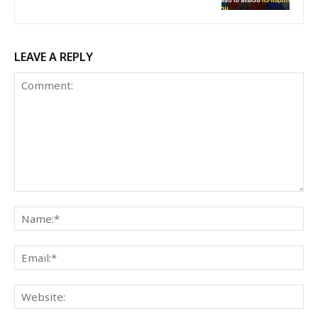
LEAVE A REPLY
Comment:
Na
Ema
Web