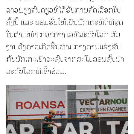
ລາວພຽງຄົນດຽວທີ່ໄດ້ຮັບການຄັດເລືອກໃນ
ຄັ້ງນີ້ ແລະ ຍອມຮັບໃຫ້ເປັນນັກເຕະທີ່ດີທີ່ສຸດ
ໃນຕຳແໜ່ງ ກອງກາງ ເວທີລະດັບໂລກ ຜົນ
ງານດັ່ງກ່າວເກີດຂຶ້ນທ່າມກາງການແຂ່ງຂັນ
ກັບນັກເຕະເຍົາວະຊົນຈາກສະໂມສອນຊັ້ນນຳ
ລະດັບໂລກທີ່ເຂົ້າຮ່ວມ.