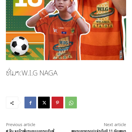
ທີ່ມາ:W.I.G NAGA
Previous article
Next article
ສປ ຈີນ ຈະຍິງສົ່ງຍານອະວະກາດຂົນສົ່ງ
ສະພາບອາກາດປະຈໍາວັນທີ 11 ພຶດສະພາ