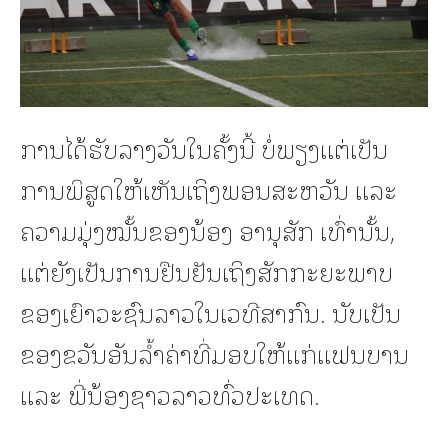
ການໄດ້ຮັບລາງວັນໃນຄັ້ງນີ້ ບໍ່ພຽງແຕ່ເປັນ
ການພິສູດໃຫ້ເຫັນເຖິງພອນສະຫວັນ ແລະ
ຄວາມມຸ່ງໝັ້ນຂອງນ້ອງ ອານຸສັກ ເທົ່ານັ້ນ,
ແຕ່ຍັງເປັນການຢືນຢັນເຖິງສັກກະຍະພາບ
ຂອງເຍົາວະຊົນລາວໃນເວທີສາກົນ. ນັບເປັນ
ຂອງຂວັນອັນລ້ຳຄ່າທີ່ມອບໃຫ້ແກ່ແຟນບານ
ແລະ ພີ່ນ້ອງຊາວລາວທົ່ວປະເທດ.