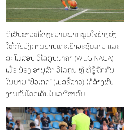
ຖືເປັນຂ່າວທີ່ສ້າງຄວາມພາກພູມໃຈຢ່າງຍິ່ງ
ໃຫ້ກັບວົງການບານເຕະເຍົາວະຊົນລາວ ແລະ
ສະໂມສອນ ວິໄລກຸນນາຄາ (W.I.G NAGA)
ເມື່ອ ນ້ອງ ອານຸສັກ ວິໄລກຸນ ຫຼື ທີ່ຮູ້ຈັກກັນ
ໃນນາມ “ບິວເກດ” (ເມສຊີ້ລາວ) ໄດ້ສ້າງຜົນ
ງານອັນໂດດເດັ່ນໃນເວທີສາກົນ.