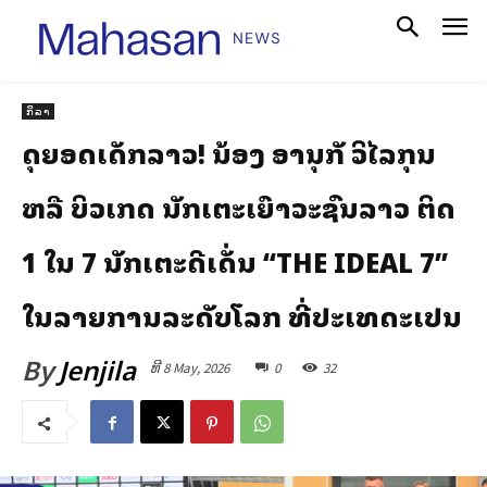
ກິລາ
ສຸດຍອດເດັກລາວ! ນ້ອງ ອານຸສັກ ວິໄລກຸນ
ຫລື ບິວເກດ ນັກເຕະເຍົາວະຊົນລາວ ຕິດ
1 ໃນ 7 ນັກເຕະດີເດັ່ນ “THE IDEAL 7”
ໃນລາຍການລະດັບໂລກ ທີ່ປະເທດສະເປນ
By
Jenjila
ທີ 8 May, 2026
0
32