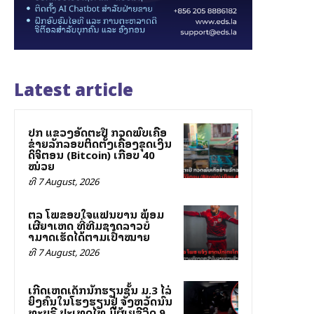
Latest article
ປກສ ແຂວງອັດຕະປື ກວດພົບເຄືອ
ຂ່າຍລັກລອບຕິດຕັ້ງເຄື່ອງຂຸດເງິນ
ດິຈິຕອນ (Bitcoin) ເກືອບ 40
ໝ່ວຍ
ທີ 7 August, 2026
ສຕລ ໂພສຂອບໃຈແຟນບານ ພ້ອມ
ເຜີຍສາເຫດ ທີ່ທີມຊາດລາວບໍ່
ສາມາດເຮັດໄດ້ຕາມເປົ້າໝາຍ
ທີ 7 August, 2026
ເກີດເຫດເດັກນັກຮຽນຊັ້ນ ມ.3 ໄລ່
ຍິງຄົນໃນໂຮງຮຽນຢູ່ ຈັງຫວັດນົນ
ທະບຸຣີ ປະເທດໄທ ມີຜູ້ເສຍຊີວິດ 9