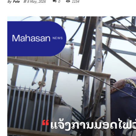
By
Pele
ທີ 8 May, 2026
0
1154