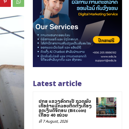
Latest article
ປກສ ແຂວງອັດຕະປື ກວດພົບ
ເຄືອຂ່າຍລັກລອບຕິດຕັ້ງເຄື່ອງ
ຂຸດເງິນດິຈິຕອນ (Bitcoin)
ເກືອບ 40 ໝ່ວຍ
ທີ 7 August, 2026