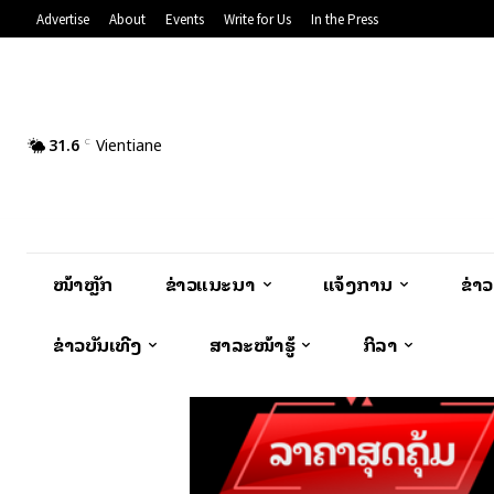
Advertise
About
Events
Write for Us
In the Press
31.6
Vientiane
C
ໜ້າຫຼັກ
ຂ່າວແນະນຳ
ແຈ້ງການ
ຂ່າ
ຂ່າວບັນເທີງ
ສາລະໜ້າຮູ້
ກິລາ