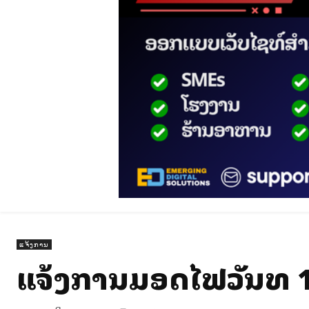
ແຈ້ງການ
ແຈ້ງການມອດໄຟວັນທີ 1