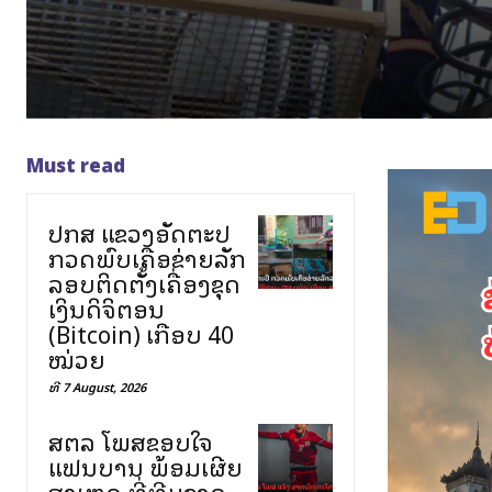
Must read
ປກສ ແຂວງອັດຕະປື
ກວດພົບເຄືອຂ່າຍລັກ
ລອບຕິດຕັ້ງເຄື່ອງຂຸດ
ເງິນດິຈິຕອນ
(Bitcoin) ເກືອບ 40
ໝ່ວຍ
ທີ 7 August, 2026
ສຕລ ໂພສຂອບໃຈ
ແຟນບານ ພ້ອມເຜີຍ
ສາເຫດ ທີ່ທີມຊາດ