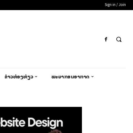
Sign in / Join
ຂ່າວທ່ອງທ່ຽວ
ພະຍາກອນອາກາດ