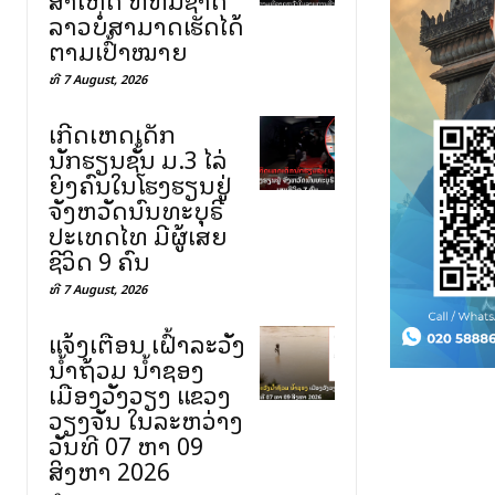
ລາວບໍ່ສາມາດເຮັດໄດ້
ຕາມເປົ້າໝາຍ
ທີ 7 August, 2026
ເກີດເຫດເດັກ
ນັກຮຽນຊັ້ນ ມ.3 ໄລ່
ຍິງຄົນໃນໂຮງຮຽນຢູ່
ຈັງຫວັດນົນທະບຸຣີ
ປະເທດໄທ ມີຜູ້ເສຍ
ຊີວິດ 9 ຄົນ
ທີ 7 August, 2026
ແຈ້ງເຕືອນ ເຝົ້າລະວັງ
ນ້ຳຖ້ວມ ນ້ຳຊອງ
ເມືອງວັງວຽງ ແຂວງ
ວຽງຈັນ ໃນລະຫວ່າງ
ວັນທີ 07 ຫາ 09
ສິງຫາ 2026