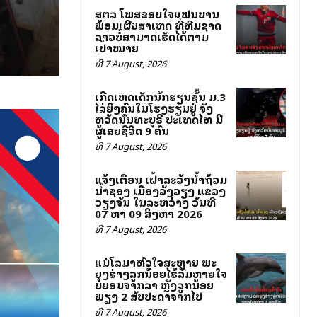
ສຕລ ໂພສຂອບໃຈແຟນບານ
ພ້ອມເຜີຍສາເຫດ ທີ່ທີມຊາດ
ລາວບໍ່ສາມາດເຮັດໄດ້ຕາມ
ເປົ້າໝາຍ
ທີ 7 August, 2026
ເກີດເຫດເດັກນັກຮຽນຊັ້ນ ມ.3
ໄລ່ຍິງຄົນໃນໂຮງຮຽນຢູ່ ຈັງ
ຫວັດນົນທະບຸຣີ ປະເທດໄທ ມີ
ຜູ້ເສຍຊີວິດ 9 ຄົນ
ທີ 7 August, 2026
ແຈ້ງເຕືອນ ເຝົ້າລະວັງນ້ຳຖ້ວມ
ນ້ຳຊອງ ເມືອງວັງວຽງ ແຂວງ
ວຽງຈັນ ໃນລະຫວ່າງ ວັນທີ
07 ຫາ 09 ສິງຫາ 2026
ທີ 7 August, 2026
ແມ່ໂລມາຫົວໃຈສະຫຼາຍ ພະ
ຍຸງຮ່າງລູກນ້ອຍໄຮ້ລົມຫາຍໃຈ
ບໍ່ຍອມຈາກລາ ຫຼັງລູກນ້ອຍ
ພຽງ 2 ສັບປະດາຈາກໄປ
ທີ 7 August, 2026