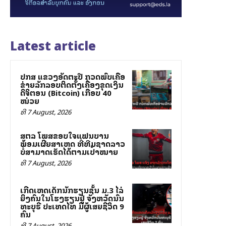
Latest article
ປກສ ແຂວງອັດຕະປື ກວດພົບເຄືອ
ຂ່າຍລັກລອບຕິດຕັ້ງເຄື່ອງຂຸດເງິນ
ດິຈິຕອນ (Bitcoin) ເກືອບ 40
ໝ່ວຍ
ທີ 7 August, 2026
ສຕລ ໂພສຂອບໃຈແຟນບານ
ພ້ອມເຜີຍສາເຫດ ທີ່ທີມຊາດລາວ
ບໍ່ສາມາດເຮັດໄດ້ຕາມເປົ້າໝາຍ
ທີ 7 August, 2026
ເກີດເຫດເດັກນັກຮຽນຊັ້ນ ມ.3 ໄລ່
ຍິງຄົນໃນໂຮງຮຽນຢູ່ ຈັງຫວັດນົນ
ທະບຸຣີ ປະເທດໄທ ມີຜູ້ເສຍຊີວິດ 9
ຄົນ
ທີ 7 August, 2026