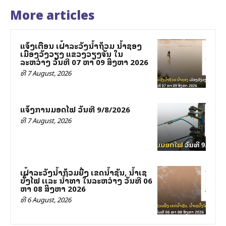
More articles
ແຈ້ງເຕືອນ ເຝົ້າລະວັງນ້ຳຖ້ວມ ນ້ຳຊອງ
ເມືອງວັງວຽງ ແຂວງວຽງຈັນ ໃນ
ລະຫວ່າງ ວັນທີ 07 ຫາ 09 ສິງຫາ 2026
ທີ 7 August, 2026
ແຈ້ງການມອດໄຟ ວັນທີ 9/8/2026
ທີ 7 August, 2026
ເຝົ້າລະວັງນໍ້າຖ້ວມຍື່ງ ເຂດນໍ້າຊັນ, ນໍ້າເຊ
ບັັ້ງໄຟ ເເລະ ນໍ້າທາ ໃນລະຫວ່າງ ວັນທີ 06
ຫາ 08 ສິງຫາ 2026
ທີ 6 August, 2026