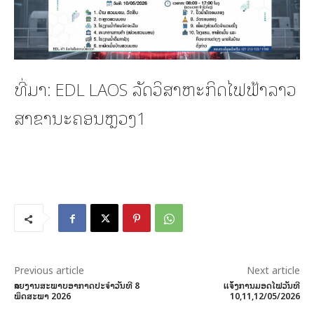
ທີ່ມາ: EDL LAOS ລັດວິສາຫະກິດໄຟຟ້າລາວ
ສາຂານະຄອນຫຼວງ1
Previous article
Next article
ລາຍງານສະພາບອາກາດປະຈໍາວັນທີ 8
ແຈ້ງການມອດໄຟວັນທີ
ພຶດສະພາ 2026
10,11,12/05/2026