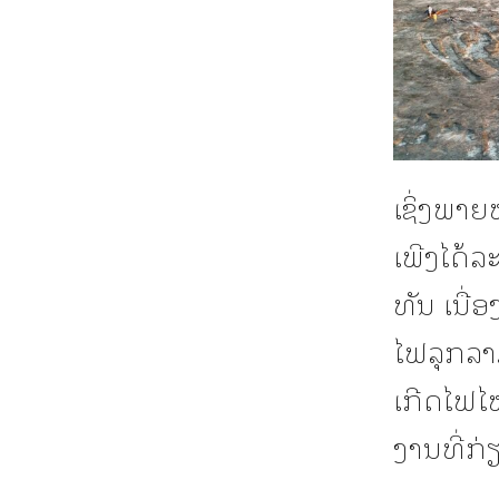
ເຊິ່ງພາ
ເພີງໄດ້ລ
ທັນ ເນື່ອ
ໄຟລຸກລາ
ເກີດໄຟໄໝ
ງານທີ່ກ່