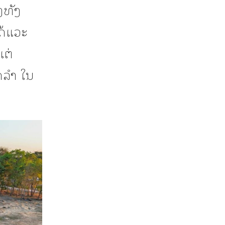
ງທັງ
ດ້ແວະ
ແຕ່
ດລຳ ໃນ