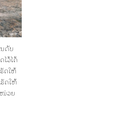
ານດັບ
ດໄວ້ໄດ້
ເຮັດໃຫ້
ຮັດໃຫ້
ອງໜ່ວຍ