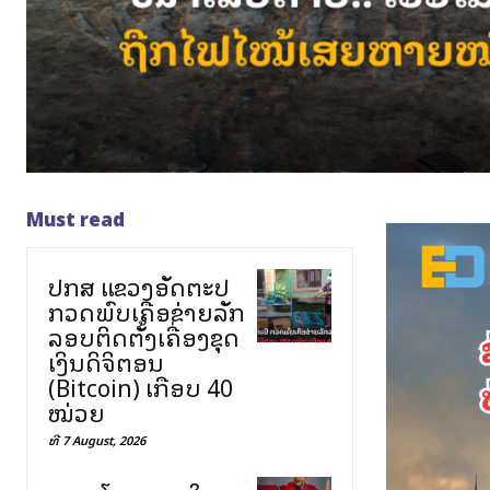
Must read
ປກສ ແຂວງອັດຕະປື
ກວດພົບເຄືອຂ່າຍລັກ
ລອບຕິດຕັ້ງເຄື່ອງຂຸດ
ເງິນດິຈິຕອນ
(Bitcoin) ເກືອບ 40
ໝ່ວຍ
ທີ 7 August, 2026