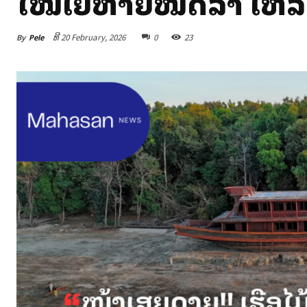
ໄໝ້ເສຍຫາຍໝົດລຳ ເຫລື
By
Pele
ທີ 20 February, 2026
0
23