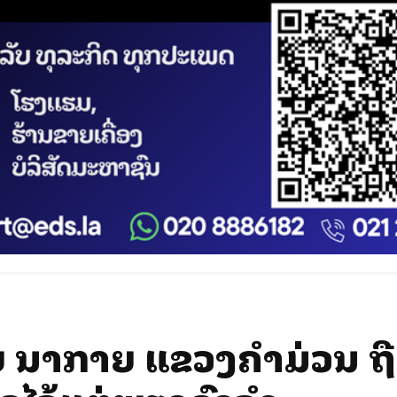
ຫຍ່ ນາກາຍ ແຂວງຄຳມ່ວນ ຖ