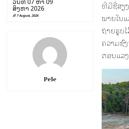
ວັນທີ 07 ຫາ 09
ທີ່ມີຊື່
ສິງຫາ 2026
ພາຍໃນແລ
ທີ 7 August, 2026
ຖ່າຍຮູບໄ
ຄວາມຊົງ
ຕອນແລງເ
Pele