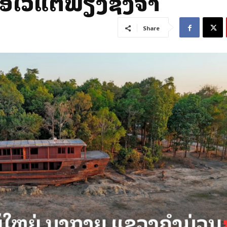
ອໄວ້ແຕ່ພຽງຊົງຈຳ
Share