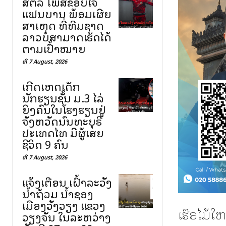
ສຕລ ໂພສຂອບໃຈ
ແຟນບານ ພ້ອມເຜີຍ
ສາເຫດ ທີ່ທີມຊາດ
ລາວບໍ່ສາມາດເຮັດໄດ້
ຕາມເປົ້າໝາຍ
ທີ 7 August, 2026
ເກີດເຫດເດັກ
ນັກຮຽນຊັ້ນ ມ.3 ໄລ່
ຍິງຄົນໃນໂຮງຮຽນຢູ່
ຈັງຫວັດນົນທະບຸຣີ
ປະເທດໄທ ມີຜູ້ເສຍ
ຊີວິດ 9 ຄົນ
ທີ 7 August, 2026
ແຈ້ງເຕືອນ ເຝົ້າລະວັງ
ນ້ຳຖ້ວມ ນ້ຳຊອງ
ເມືອງວັງວຽງ ແຂວງ
ເຮືອໄມ້ໃ
ວຽງຈັນ ໃນລະຫວ່າງ