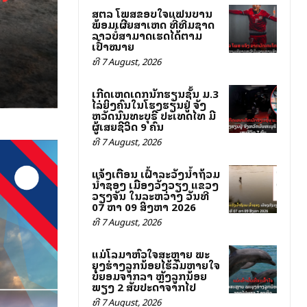
ສຕລ ໂພສຂອບໃຈແຟນບານ
ພ້ອມເຜີຍສາເຫດ ທີ່ທີມຊາດ
ລາວບໍ່ສາມາດເຮັດໄດ້ຕາມ
ເປົ້າໝາຍ
ທີ 7 August, 2026
ເກີດເຫດເດັກນັກຮຽນຊັ້ນ ມ.3
ໄລ່ຍິງຄົນໃນໂຮງຮຽນຢູ່ ຈັງ
ຫວັດນົນທະບຸຣີ ປະເທດໄທ ມີ
ຜູ້ເສຍຊີວິດ 9 ຄົນ
ທີ 7 August, 2026
ແຈ້ງເຕືອນ ເຝົ້າລະວັງນ້ຳຖ້ວມ
ນ້ຳຊອງ ເມືອງວັງວຽງ ແຂວງ
ວຽງຈັນ ໃນລະຫວ່າງ ວັນທີ
07 ຫາ 09 ສິງຫາ 2026
ທີ 7 August, 2026
ແມ່ໂລມາຫົວໃຈສະຫຼາຍ ພະ
ຍຸງຮ່າງລູກນ້ອຍໄຮ້ລົມຫາຍໃຈ
ບໍ່ຍອມຈາກລາ ຫຼັງລູກນ້ອຍ
ພຽງ 2 ສັບປະດາຈາກໄປ
ທີ 7 August, 2026