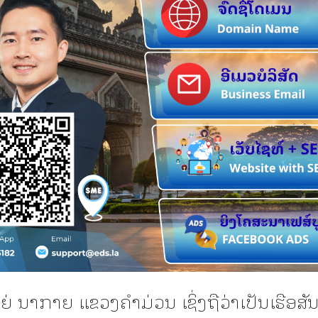
ຫຍ່ ນາກາຍ ແຂວງຄຳມ່ວນ ເຊິ່ງຖືວ່າເປັນເຮືອສັ