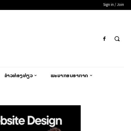
Sign in / Join
ຂ່າວທ່ອງທ່ຽວ
ພະຍາກອນອາກາດ