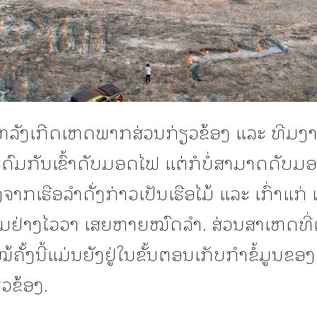
ຍຫລັງເກີດເຫດພາກສ່ວນກ່ຽວຂ້ອງ ແລະ ທີມງ
ະດົມກັນເຂົ້າດັບມອດໄຟ ແຕ່ກໍບໍ່ສາມາດດັບມອ
ງຈາກເຮືອລໍາດັ່ງກ່າວເປັນເຮືອໄມ້ ແລະ ເກົ່າແກ່ 
ມຢ່າງໄວວາ ເສຍຫາຍໝົດລຳ. ສ່ວນສາເຫດທີ່ເ
້ຄັ້ງນີ້ແມ່ນຍັງຢູ່ໃນຂັ້ນຕອນເກັບກຳຂໍ້ມູນຂ
ຽວຂ້ອງ.