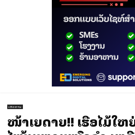
ເຫດການ
ໜ້າເສຍດາຍ!! ເຮືອໄມ້ໃ