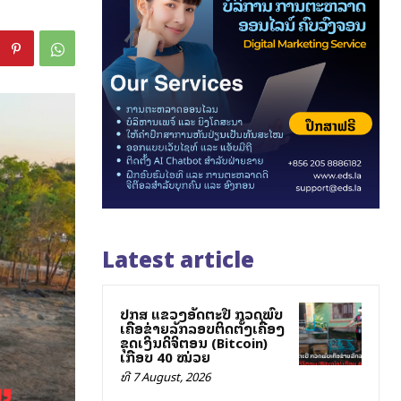
Latest article
ປກສ ແຂວງອັດຕະປື ກວດພົບ
ເຄືອຂ່າຍລັກລອບຕິດຕັ້ງເຄື່ອງ
ຂຸດເງິນດິຈິຕອນ (Bitcoin)
ເກືອບ 40 ໝ່ວຍ
ທີ 7 August, 2026