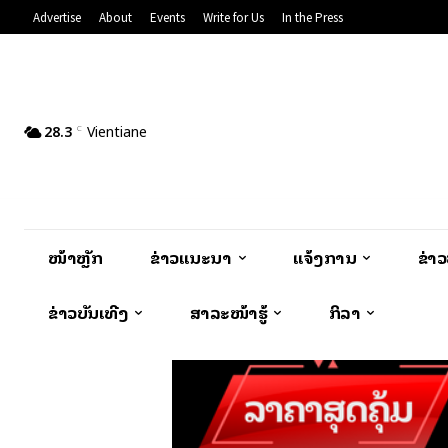
Advertise
About
Events
Write for Us
In the Press
28.3
Vientiane
C
ໜ້າຫຼັກ
ຂ່າວແນະນຳ
ແຈ້ງການ
ຂ່າ
ຂ່າວບັນເທີງ
ສາລະໜ້າຮູ້
ກິລາ