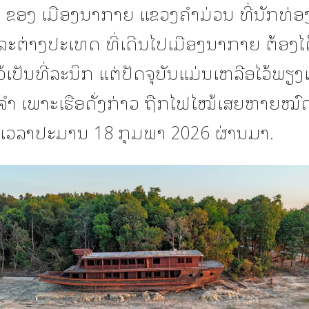
ສຽງ ຂອງ ເມືອງນາກາຍ ແຂວງຄຳມ່ວນ ທີ່ນັກທ່ອ
ະຕ່າງປະເທດ ທີ່ເດີນໄປເມືອງນາກາຍ ຕ້ອງໄ
ວ້ເປັນທີ່ລະນຶກ ແຕ່ປັດຈຸບັນແມ່ນເຫລືອໄວ້ພຽງ
ຈຳ ເພາະເຮືອດັ່ງກ່າວ ຖືກໄຟໄໝ້ເສຍຫາຍໝົ
ວລາປະມານ 18 ກຸມພາ 2026 ຜ່ານມາ.