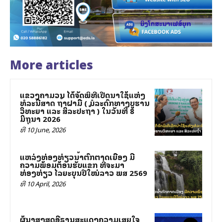
More articles
ແຂວງຄຳມວນ ໄດ້ຈັດພິທີເປີດນໍາໃຊ້ແຫ່ງ
ທໍລະນີສາດ ຖໍ້າຝາມື ( ມໍລະດົກທາງບູຮານ
ວິທະຍາ ແລະ ສິລະປະຖໍ້າ ) ໃນວັນທີ 8
ມິຖຸນາ 2026
ທີ 10 June, 2026
ແຫລ່ງທ່ອງທ່ຽວນໍ້າຕົກຕາດເຍືອງ ມີ
ຄວາມພ້ອມຕ້ອນຮັບແຂກ ທີ່ຈະມາ
ທ່ອງທ່ຽວ ໄລຍະບຸນປີໃໝ່ລາວ ພສ 2569
ທີ 10 April, 2026
ຜູ້ນຳສູງສຸດອີຣານສະແດງຄວາມເສຍໃຈ