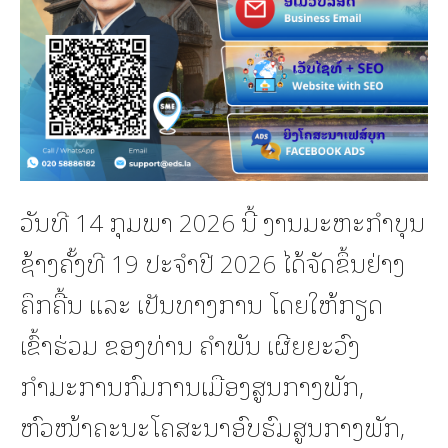
ວັນທີ 14 ກຸມພາ 2026 ນີ້ ງານມະຫະກໍາບຸນ
ຊ້າງຄັ້ງທີ 19 ປະຈໍາປີ 2026 ໄດ້ຈັດຂຶ້ນຢ່າງ
ຄຶກຄື້ນ ແລະ ເປັນທາງການ ໂດຍໃຫ້ກຽດ
ເຂົ້າຮ່ວມ ຂອງທ່ານ ຄໍາພັນ ເຜີຍຍະວົງ
ກຳມະການກົມການເມືອງສູນກາງພັກ,
ຫົວໜ້າຄະນະໂຄສະນາອົບຮົມສູນກາງພັກ,