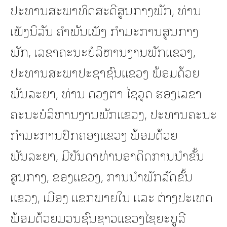
ປະທານສະພາທິດສະດີສູນກາງພັກ, ທ່ານ
ເພັງນິລັນ ຄໍາພັນເພັງ ກຳມະການສູນກາງ
ພັກ, ເລຂາຄະນະບໍລິຫານງານພັກແຂວງ,
ປະທານສະພາປະຊາຊົນແຂວງ ພ້ອມດ້ວຍ
ພັນລະຍາ, ທ່ານ ດວງຕາ ໄຊວຸດ ຮອງເລຂາ
ຄະນະບໍລິຫານງານພັກແຂວງ, ປະທານຄະນະ
ກໍາມະການປົກຄອງແຂວງ ພ້ອມດ້ວຍ
ພັນລະຍາ, ມີບັນດາທ່ານອາດິດການນໍາຂັ້ນ
ສູນກາງ, ຂອງແຂວງ, ການນໍາພັກລັດຂັ້ນ
ແຂວງ, ເມືອງ ແຂກພາຍໃນ ແລະ ຕ່າງປະເທດ
ພ້ອມດ້ວຍມວນຊົນຊາວແຂວງໄຊຍະບູລີ