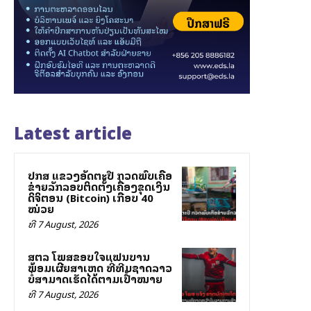
Latest article
ປກສ ແຂວງອັດຕະປື ກວດພົບເຄືອ
ຂ່າຍລັກລອບຕິດຕັ້ງເຄື່ອງຂຸດເງິນ
ດິຈິຕອນ (Bitcoin) ເກືອບ 40
ໝ່ວຍ
ທີ 7 August, 2026
ສຕລ ໂພສຂອບໃຈແຟນບານ
ພ້ອມເຜີຍສາເຫດ ທີ່ທີມຊາດລາວ
ບໍ່ສາມາດເຮັດໄດ້ຕາມເປົ້າໝາຍ
ທີ 7 August, 2026