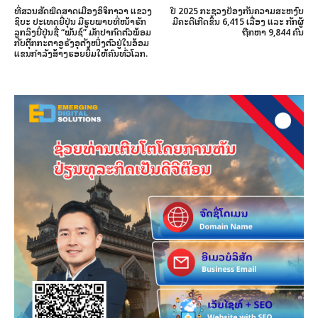
ທີ່ສວນສັດພືດສາດເມືອງອິຈິກາວາ ແຂວງ
ປີ 2025 ກະຊວງປ້ອງກັນຄວາມສະຫງົບ
ຊິບະ ປະເທດຍີ່ປຸ່ນ ມີຮູບພາບທີ່ໜ້າຮັກ
ມີຄະດີເກີດຂຶ້ນ 6,415 ເລື່ອງ ແລະ ກັກຜູ້
ລູກລິງຍີ່ປຸ່ນຊື່ “ພັນຊ໌” ມັກປາກົດຕົວພ້ອມ
ຖືກຫາ 9,844 ຄົນ
ກັບຕຸ໊ກກະຕາອູຣັງອຸຕັງໜຶ່ງຕົວຢູ່ໃນອ້ອມ
ແຂນກຳລັງສ້າງຮອຍຍິ້ມໃຫ້ຄົນທົ່ວໂລກ.