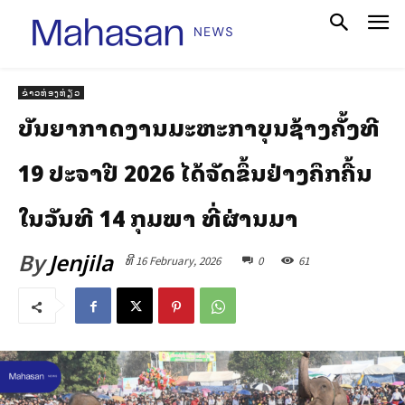
ຂ່າວທ່ອງທ່ຽວ
ບັນຍາກາດງານມະຫະກໍາບຸນຊ້າງຄັ້ງທີ
19 ປະຈໍາປີ 2026 ໄດ້ຈັດຂຶ້ນຢ່າງຄຶກຄື້ນ
ໃນວັນທີ 14 ກຸມພາ ທີ່ຜ່ານມາ
By
Jenjila
ທີ 16 February, 2026
0
61