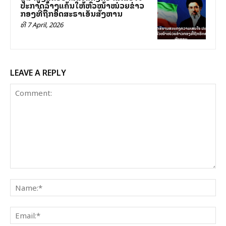
ປະກາດລ້າງແຄ້ນໃຫ້ຫົວໜ້າໜ່ວຍຂ່າວ
ກອງທີ່ຖືກອິດສະຣາເອັນສັງຫານ
ທີ 7 April, 2026
LEAVE A REPLY
Comment:
Na
Ema