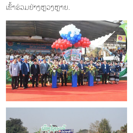
ເຂົ້າຮ່ວມຢ່າງຫຼວງຫຼາຍ.