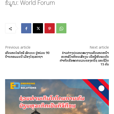
ຂໍ້ມູນ: World Forum
Previous article
Next article
ເກີດເຫດໄຟໄໝ້ ລົດກະບະ ຢູ່ໜ່ວຍ 90
ຂ່າວຕ່າງປະເທດລາຍງານເກີດເຫດຫນ້າ
ບ້ານຈອມມະນີ ເມືອງໄຊເສດຖາ
ສະຫລົດໃຈທີ່ທະເລອີຈຽນ ເຮືອຜູ້ອົບພະຍົບ
ຕຳກັບເຮືອລາດຕະເວນຂອງກຣີຊ ເສຍຊີວິດ
15 ຄົນ