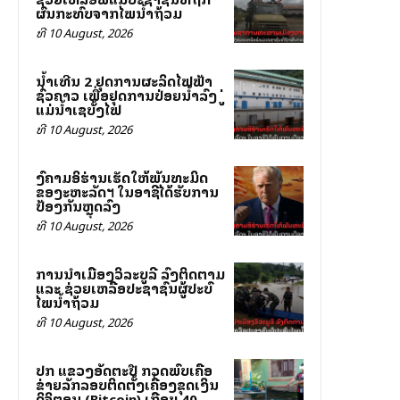
ຜົນກະທົບຈາກໄພນ້ຳຖ້ວມ
ທີ 10 August, 2026
ນໍ້າເທີນ 2 ຢຸດການຜະລິດໄຟຟ້າ
ຊົ່ວຄາວ ເພື່ອຢຸດການປ່ອຍນໍ້າລົງສູ່
ແມ່ນໍ້າເຊບັ້ງໄຟ
ທີ 10 August, 2026
ສົງຄາມອິຮ່ານເຮັດໃຫ້ພັນທະມິດ
ຂອງສະຫະລັດฯ ໃນອາຊີໄດ້ຮັບການ
ປ້ອງກັນຫຼຸດລົງ
ທີ 10 August, 2026
ການນຳເມືອງວິລະບູລີ ລົງຕິດຕາມ
ແລະ ຊ່ວຍເຫລືອປະຊາຊົນຜູ້ປະສົບ
ໄພນ້ຳຖ້ວມ
ທີ 10 August, 2026
ປກສ ແຂວງອັດຕະປື ກວດພົບເຄືອ
ຂ່າຍລັກລອບຕິດຕັ້ງເຄື່ອງຂຸດເງິນ
ດິຈິຕອນ (Bitcoin) ເກືອບ 40