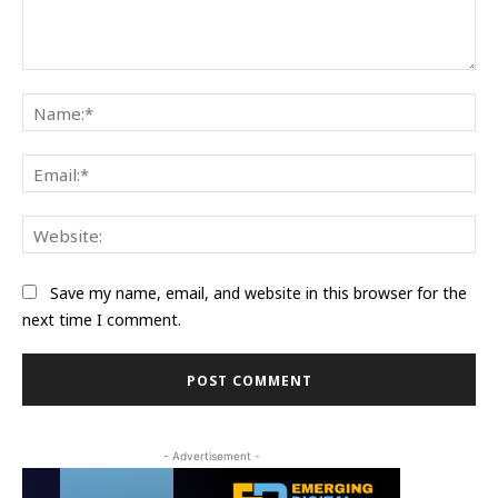
Comment:
Na
Ema
Web
Save my name, email, and website in this browser for the
next time I comment.
- Advertisement -