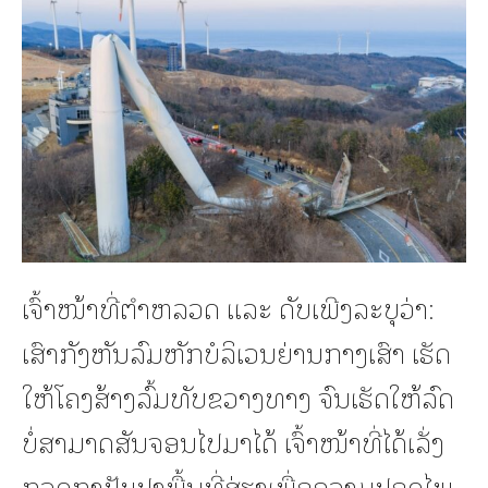
ເຈົ້າໜ້າທີ່ຕຳຫລວດ ແລະ ດັບເພີງລະບຸວ່າ:
ເສົາກັງຫັນລົມຫັກບໍລິເວນຍ່ານກາງເສົາ ເຮັດ
ໃຫ້ໂຄງສ້າງລົ້ມທັບຂວາງທາງ ຈົນເຮັດໃຫ້ລົດ
ບໍ່ສາມາດສັນຈອນໄປມາໄດ້ ເຈົ້າໜ້າທີ່ໄດ້ເລັ່ງ
ກວດກາປັບປຸງພື້ນທີ່ສ່ຽງເພື່ອຄວາມປອດໄພ.