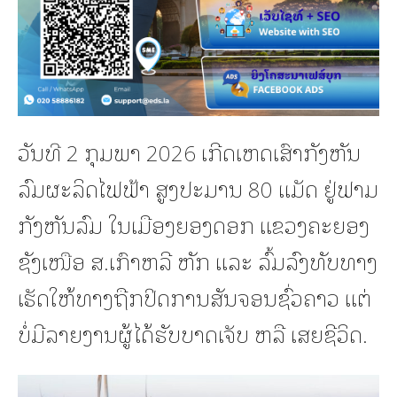
ວັນທີ 2 ກຸມພາ 2026 ເກີດເຫດເສົາກັງຫັນ
ລົມຜະລິດໄຟຟ້າ ສູງປະມານ 80 ແມັດ ຢູ່ຟາມ
ກັງຫັນລົມ ໃນເມືອງຍອງດອກ ແຂວງຄະຍອງ
ຊັງເໜືອ ສ.ເກົາຫລີ ຫັກ ແລະ ລົ້ມລົງທັບທາງ
ເຮັດໃຫ້ທາງຖືກປິດການສັນຈອນຊົ່ວຄາວ ແຕ່
ບໍ່ມີລາຍງານຜູ້ໄດ້ຮັບບາດເຈັບ ຫລື ເສຍຊີວິດ.