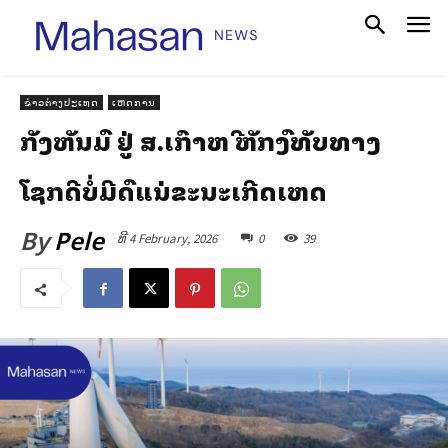
ຂ່າວຕ່າງປະເທດ
ເຫດການ
ກັງຫັນລົມ ຢູ່ ສ.ເກົາຫລີ ຫັກລົງທັບທາງ
ໂຊກດີບໍ່ມີລົດແລ່ນຂະນະເກີດເຫດ
By
Pele
ທີ 4 February, 2026
0
39