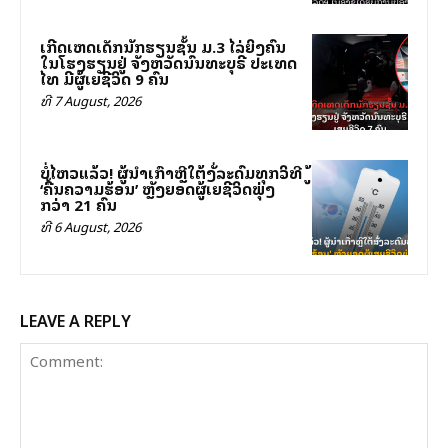
ເກີດເຫດເດັກນັກຮຽນຊັ້ນ ມ.3 ໄລ່ຍິງຄົນ
ໃນໂຮງຮຽນຢູ່ ຈັງຫວັດນົນທະບຸຣີ ປະເທດ
ໄທ ມີຜູ້ເສຍຊີວິດ 9 ຄົນ
ທີ 7 August, 2026
ບໍ່ໄຫວແລ້ວ! ຜູ້ນຳເກົາຫຼີໃຕ້ສັ່ງລະດົມທຸກວິທີສູ້
‘ຄື້ນຄວາມຮ້ອນ’ ຫຼັງຍອດຜູ້ເສຍຊີວິດພຸ່ງ
ກວ່າ 21 ຄົນ
ທີ 6 August, 2026
LEAVE A REPLY