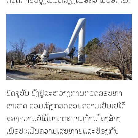
ປັດຈຸບັນ ຍັງຢູ່ລະຫວ່າງການກວດສອບຫາ
ສາເຫດ ລວມເຖິງກວດສອບຄວາມເປັນໄປໄດ້
ຂອງຄວາມບໍ່ໄດ້ມາດຕະຖານດ້ານໂຄງສ້າງ
ເພື່ອປະເມີນຄວາມເສຍຫາຍແລະປ້ອງກັນ