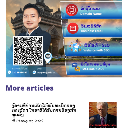
More articles
ສົງຄາມອິຮ່ານເຮັດໃຫ້ພັນທະມິດຂອງ
ສະຫະລັດฯ ໃນອາຊີໄດ້ຮັບການປ້ອງກັນ
ຫຼຸດລົງ
ທີ 10 August, 2026