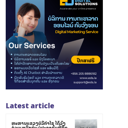
Latest article
ທະຫານແຂວງບໍລີຄຳໄຊ ໄດ້ລົງ
ຊ່ວຍເຫລືອພໍ່ແມ່ປະຊາຊົນທີ່ຖືກ