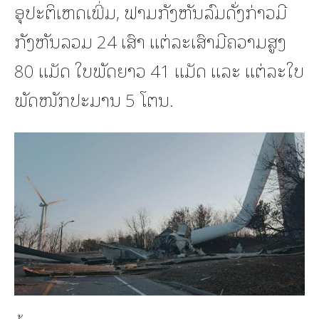
ອຸປະຕິເຫດເພີ່ມ, ຟາມກັງຫັນລົມດັ່ງກ່າວມີ
ກັງຫັນລວມ 24 ເສົາ ແຕ່ລະເສົາມີຄວາມສູງ
80 ແມັດ ໃບພັດຍາວ 41 ແມັດ ແລະ ແຕ່ລະໃບ
ພັດໜັກປະມານ 5 ໂຕນ.