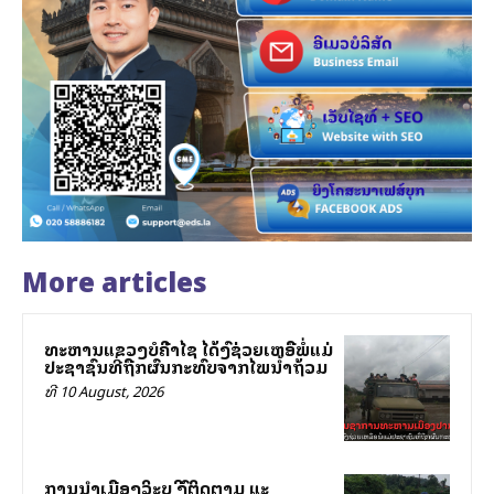
More articles
ທະຫານແຂວງບໍລີຄຳໄຊ ໄດ້ລົງຊ່ວຍເຫລືອພໍ່ແມ່
ປະຊາຊົນທີ່ຖືກຜົນກະທົບຈາກໄພນ້ຳຖ້ວມ
ທີ 10 August, 2026
ການນຳເມືອງວິລະບູລີ ລົງຕິດຕາມ ແລະ