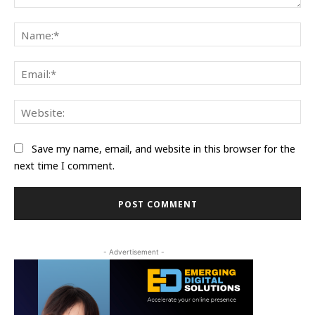
Comment:
Na
Ema
Web
Save my name, email, and website in this browser for the
next time I comment.
- Advertisement -