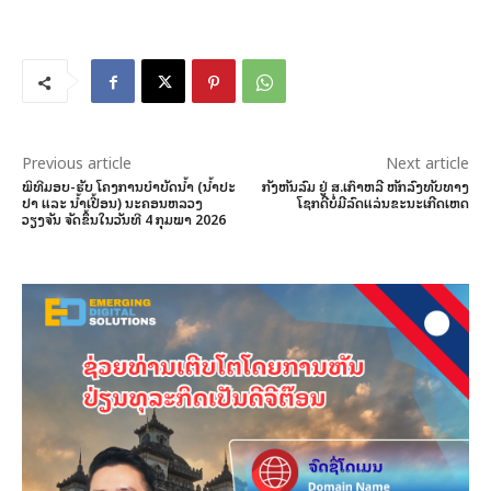
Previous article
Next article
ພິທີມອບ-ຮັບ ໂຄງການບໍາບັດນໍ້າ (ນໍ້າປະ
ກັງຫັນລົມ ຢູ່ ສ.ເກົາຫລີ ຫັກລົງທັບທາງ
ປາ ແລະ ນໍ້າເປື້ອນ) ນະຄອນຫລວງ
ໂຊກດີບໍ່ມີລົດແລ່ນຂະນະເກີດເຫດ
ວຽງຈັນ ຈັດຂຶ້ນໃນວັນທີ 4 ກຸມພາ 2026