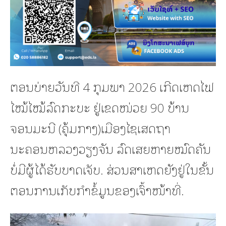
ຕອນບ່າຍວັນທີ 4 ກຸມພາ 2026 ເກີດເຫດໄຟ
ໄໝ້ໄໝ້ລົດກະບະ ຢູ່ເຂດໜ່ວຍ 90 ບ້ານ
ຈອນມະນີ (ຄຸ້ມກາງ)ເມືອງໄຊເສດຖາ
ນະຄອນຫລວງວຽງຈັນ ລົດເສຍຫາຍໝົດຄັນ
ບໍ່ມີຜູ້ໄດ້ຮັບບາດເຈັບ. ສ່ວນສາເຫດຍັງຢູ່ໃນຂັ້ນ
ຕອນການເກັບກໍາຂໍ້ມູນຂອງເຈົ້າໜ້າທີ່.