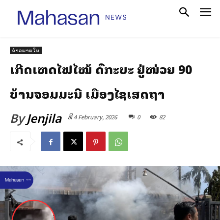
ຂ່າວພາຍໃນ
ເກີດເຫດໄຟໄໝ້ ລົດກະບະ ຢູ່ໜ່ວຍ 90
ບ້ານຈອມມະນີ ເມືອງໄຊເສດຖາ
By
Jenjila
ທີ 4 February, 2026
0
82