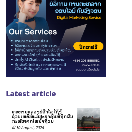
Latest article
ທະຫານແຂວງບໍລີຄຳໄຊ ໄດ້ລົງ
ຊ່ວຍເຫລືອພໍ່ແມ່ປະຊາຊົນທີ່ຖືກຜົນ
ກະທົບຈາກໄພນ້ຳຖ້ວມ
ທີ 10 August, 2026