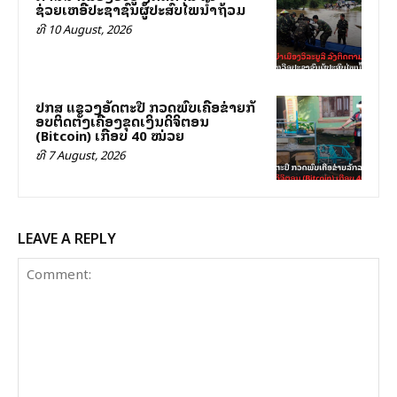
ຊ່ວຍເຫລືອປະຊາຊົນຜູ້ປະສົບໄພນ້ຳຖ້ວມ
ທີ 10 August, 2026
ປກສ ແຂວງອັດຕະປື ກວດພົບເຄືອຂ່າຍລັກ
ລອບຕິດຕັ້ງເຄື່ອງຂຸດເງິນດິຈິຕອນ
(Bitcoin) ເກືອບ 40 ໝ່ວຍ
ທີ 7 August, 2026
LEAVE A REPLY