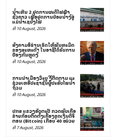
ນໍ້າເທີນ 2 ຢຸດການຜະລິດໄຟຟ້າ
ຊົ່ວຄາວ ເພື່ອຢຸດການປ່ອຍນໍ້າລົງສູ່
ແມ່ນໍ້າເຊບັ້ງໄຟ
ທີ 10 August, 2026
ສົງຄາມອິຮ່ານເຮັດໃຫ້ພັນທະມິດ
ຂອງສະຫະລັດฯ ໃນອາຊີໄດ້ຮັບການ
ປ້ອງກັນຫຼຸດລົງ
ທີ 10 August, 2026
ການນຳເມືອງວິລະບູລີ ລົງຕິດຕາມ ແລະ
ຊ່ວຍເຫລືອປະຊາຊົນຜູ້ປະສົບໄພນ້ຳ
ຖ້ວມ
ທີ 10 August, 2026
ປກສ ແຂວງອັດຕະປື ກວດພົບເຄືອ
ຂ່າຍລັກລອບຕິດຕັ້ງເຄື່ອງຂຸດເງິນດິຈິ
ຕອນ (Bitcoin) ເກືອບ 40 ໝ່ວຍ
ທີ 7 August, 2026