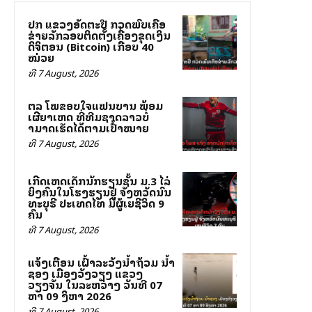
ປກສ ແຂວງອັດຕະປື ກວດພົບເຄືອ
ຂ່າຍລັກລອບຕິດຕັ້ງເຄື່ອງຂຸດເງິນ
ດິຈິຕອນ (Bitcoin) ເກືອບ 40
ໝ່ວຍ
ທີ 7 August, 2026
ສຕລ ໂພສຂອບໃຈແຟນບານ ພ້ອມ
ເຜີຍສາເຫດ ທີ່ທີມຊາດລາວບໍ່
ສາມາດເຮັດໄດ້ຕາມເປົ້າໝາຍ
ທີ 7 August, 2026
ເກີດເຫດເດັກນັກຮຽນຊັ້ນ ມ.3 ໄລ່
ຍິງຄົນໃນໂຮງຮຽນຢູ່ ຈັງຫວັດນົນ
ທະບຸຣີ ປະເທດໄທ ມີຜູ້ເສຍຊີວິດ 9
ຄົນ
ທີ 7 August, 2026
ແຈ້ງເຕືອນ ເຝົ້າລະວັງນ້ຳຖ້ວມ ນ້ຳ
ຊອງ ເມືອງວັງວຽງ ແຂວງ
ວຽງຈັນ ໃນລະຫວ່າງ ວັນທີ 07
ຫາ 09 ສິງຫາ 2026
ທີ 7 August, 2026