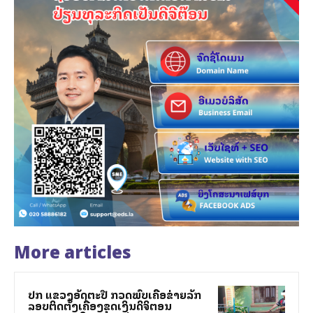
More articles
ປກສ ແຂວງອັດຕະປື ກວດພົບເຄືອຂ່າຍລັກ
ລອບຕິດຕັ້ງເຄື່ອງຂຸດເງິນດິຈິຕອນ