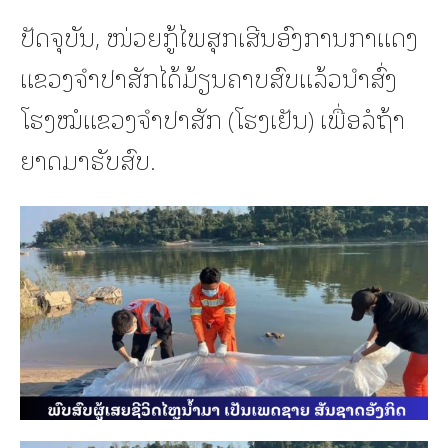
ປັດຈຸບັນ, ໜ່ວຍກູ້ໄພສຸກເສີນອົງການກາແດງ
ແຂວງຈໍາປາສັກໄດ້ມ້ຽນຄາບສົບແລ້ວນຳສົ່ງ
ໂຮງໝໍແຂວງຈຳປາສັກ (ໂຮງເຢັນ) ເພື່ອລໍຖ້າ
ຍາດມາຮັບສົບ.