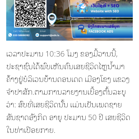
ເວລາປະມານ 10:36 ໂມງ ຂອງມື້ວານນີ້,
ປະຊາຊົນໄດ້ພົບເຫັນຄົນເສຍຊີວິດໄຫຼນ້ຳມາ
ຄ້າງຢູ່ບໍລິເວນບ້ານດອນເດດ ເມືອງໂຂງ ແຂວງ
ຈໍາປາສັກ.ຕາມການລາຍງານເບື້ອງຕົ້ນລະບຸ
ວ່າ: ສົບທີ່ເສຍຊີວິດນັ້ນ ແມ່ນເປັນເພດຊາຍ
ສັນຊາດອັງກິດ ອາຍຸ ປະມານ 50 ປີ ເສຍຊີວິດ
ໃນທ່າເປືອຍກາຍ.