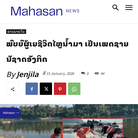
ຂ່າວພາຍໃນ
ພົບສົບຜູ້ເສຍຊີວິດໄຫຼນ້ຳມາ ເປັນເພດຊາຍ
ສັນຊາດອັງກິດ
By
Jenjila
ທີ 15 January, 2026
0
44