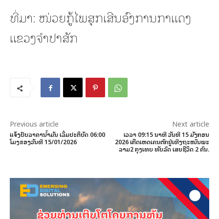
ທີ່ມາ: ໜ່ວຍກູ້ໄພສຸກເສີນອົງການກາແດງ
ແຂວງຈໍາປາສັກ
Previous article
Next article
ແຈ້ງປັບລາຄານ້ຳມັນ ເລິ່ມປະຕິບັດ 06:00
ເວລາ 09:15 ນາທີ ວັນທີ 15 ມັງກອນ
ໂມງຂອງວັນທີ 15/01/2026
2026 ເກີດເຫດເຄນຕົກຢູ່ເທີງຖະໜົນພະ
ລາມ2 ກຸງເທບ ທັບລົດ ເສຍຊີວິດ 2 ຄົນ.