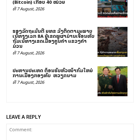
(Bitcoin) ເກືອບ 40 ໝ່ວຍ
ທີ 7 August, 2026
ຮອງລັດຖະມົນຕີ ຍທຂ ລົງຕິດຕາມສະພາບ
ເສັ້ນທາງເລກ 8A ຢູ່ເຂດພູຜາມ່ານເຈື່ອນທັບ
ຖົມເສັ້ນທາງເຂດເມືອງຄູນຄໍາ ແຂວງຄໍາ
ມ່ວນ
ທີ 7 August, 2026
ປະທານປະເທດ ຕ້ອນຮັບຫົວໜ້າກົມໃຫຍ່
ການເມືອງກອງທັບ ສສ ຫວຽດນາມ
ທີ 7 August, 2026
LEAVE A REPLY