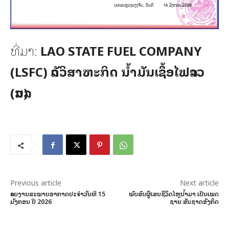
ທີ່ມາ:
LAO STATE FUEL COMPANY
(LSFC) ລັດວິສາຫະກິດ ນໍ້າມັນເຊຶ້ອໄຟລາວ
(ລນລ)
Previous article
Next article
ລາຍງານສະພາບອາກາດປະຈໍາວັນທີ 15
ພົບສົບຜູ້ເສຍຊີວິດໄຫຼນ້ຳມາ ເປັນເພດ
ມັງກອນ ປີ 2026
ຊາຍ ສັນຊາດອັງກິດ