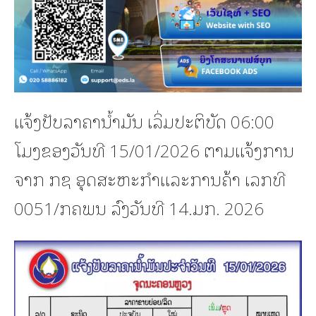
ແຈ້ງປັບລາຄານ້ຳມັນ ເລິ່ມປະຕິບັດ 06:00
ໂມງຂອງວັນທີ 15/01/2026 ຕາມແຈ້ງການ
ຈາກ ກຊ ອຸດສະຫະກຳແລະການຄ້າ ເລກທີ
0051/ກຄພນ ລົງວັນທີ 14.ມກ. 2026