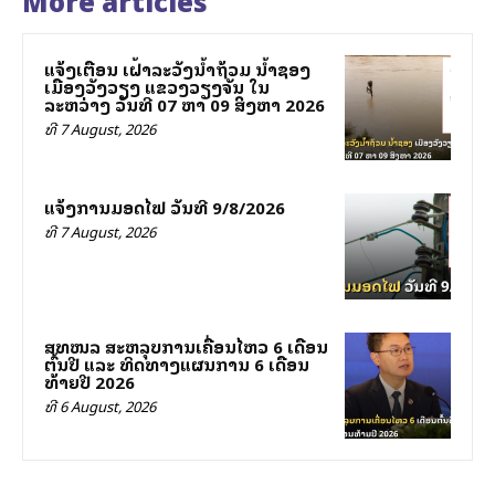
ແຈ້ງເຕືອນ ເຝົ້າລະວັງນ້ຳຖ້ວມ ນ້ຳຊອງ
ເມືອງວັງວຽງ ແຂວງວຽງຈັນ ໃນ
ລະຫວ່າງ ວັນທີ 07 ຫາ 09 ສິງຫາ 2026
ທີ 7 August, 2026
ແຈ້ງການມອດໄຟ ວັນທີ 9/8/2026
ທີ 7 August, 2026
ສທໜລ ສະຫລຸບການເຄື່ອນໄຫວ 6 ເດືອນ
ຕົ້ນປີ ແລະ ທິດທາງແຜນການ 6 ເດືອນ
ທ້າຍປີ 2026
ທີ 6 August, 2026