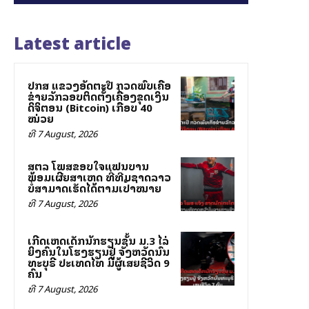
Latest article
ປກສ ແຂວງອັດຕະປື ກວດພົບເຄືອ
ຂ່າຍລັກລອບຕິດຕັ້ງເຄື່ອງຂຸດເງິນ
ດິຈິຕອນ (Bitcoin) ເກືອບ 40
ໝ່ວຍ
ທີ 7 August, 2026
ສຕລ ໂພສຂອບໃຈແຟນບານ
ພ້ອມເຜີຍສາເຫດ ທີ່ທີມຊາດລາວ
ບໍ່ສາມາດເຮັດໄດ້ຕາມເປົ້າໝາຍ
ທີ 7 August, 2026
ເກີດເຫດເດັກນັກຮຽນຊັ້ນ ມ.3 ໄລ່
ຍິງຄົນໃນໂຮງຮຽນຢູ່ ຈັງຫວັດນົນ
ທະບຸຣີ ປະເທດໄທ ມີຜູ້ເສຍຊີວິດ 9
ຄົນ
ທີ 7 August, 2026