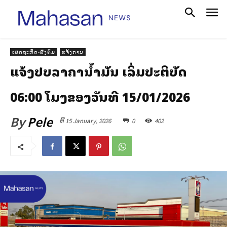
ເສດຖະກິດ-ສັງຄົມ
ແຈ້ງການ
ແຈ້ງປັບລາຄານ້ຳມັນ ເລິ່ມປະຕິບັດ
06:00 ໂມງຂອງວັນທີ 15/01/2026
By
Pele
ທີ 15 January, 2026
0
402