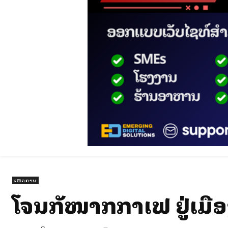
ເຫດການ
ໂຈນລັກໜາກກາເຟ ຢູ່ເມ