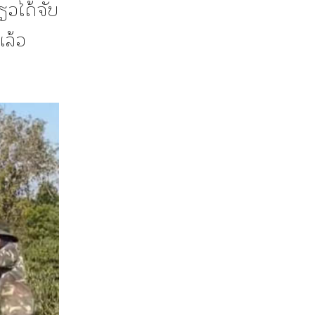
່ຽວໄດ້ຈັບ
ແລ້ວ