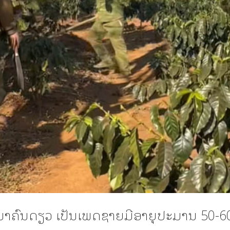
ດມາຄົນດຽວ ເປັນເພດຊາຍມີອາຍຸປະມານ 50-60