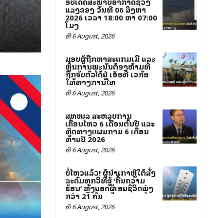
ອັບເດດສະພາບອາກາດຊ່ວງ
ແລງຂອງ ວັນທີ 06 ສິງຫາ
2026 ເວລາ 18:00 ຫາ 07:00
ໂມງ
ທີ 6 August, 2026
ມອບຜູ້ຖືກຫາສະແກມເມີ ແລະ
ຫຼິ້ນການພະນັນຕ້ອງຫ້າມທີ່
ຖືກຈັບຕົວໄດ້ຢູ່ ເອັສທີ ເວກັສ
ໃຫ້ທາງການໄທ
ທີ 6 August, 2026
ສທໜລ ສະຫລຸບການ
ເຄື່ອນໄຫວ 6 ເດືອນຕົ້ນປີ ແລະ
ທິດທາງແຜນການ 6 ເດືອນ
ທ້າຍປີ 2026
ທີ 6 August, 2026
ບໍ່ໄຫວແລ້ວ! ຜູ້ນຳເກົາຫຼີໃຕ້ສັ່ງ
ລະດົມທຸກວິທີສູ້ ‘ຄື້ນຄວາມ
ຮ້ອນ’ ຫຼັງຍອດຜູ້ເສຍຊີວິດພຸ່ງ
ກວ່າ 21 ຄົນ
ທີ 6 August, 2026