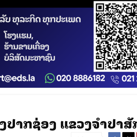
ືອງປາກຊ່ອງ ແຂວງຈຳປາສັ