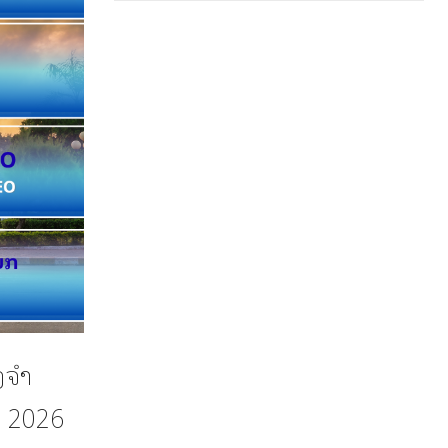
ງຈຳ
ນ 2026