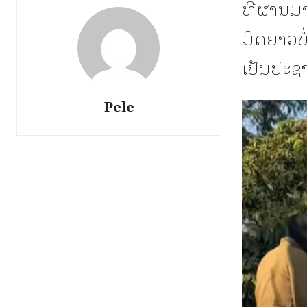
ທີ່ຜ່ານມາ
ມີດຍາວບໍ
ເປັນປະຊາ
Pele