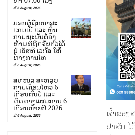
ທີ 6 August, 2026
ມອບຜູ້ຖືກຫາສະ
ແກມເມີ ແລະ ຫຼິ້ນ
ການພະນັນຕ້ອງ
ຫ້າມທີ່ຖືກຈັບຕົວໄດ້
ຢູ່ ເອັສທີ ເວກັສ ໃຫ້
ທາງການໄທ
ທີ 6 August, 2026
ສທໜລ ສະຫລຸບ
ການເຄື່ອນໄຫວ 6
ເດືອນຕົ້ນປີ ແລະ
ທິດທາງແຜນການ 6
ເດືອນທ້າຍປີ 2026
ເຈົ້າຂອງ
ທີ 6 August, 2026
ປາສັກ ໄ