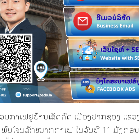
ສວນກາເຟຢູ່ບ້ານເສັດຄົດ ເມືອງປາກຊ່ອງ ແຂວ
ດ້ພົບໂຈນລັກໝາກກາເຟ ໃນວັນທີ 11 ມັງກອ