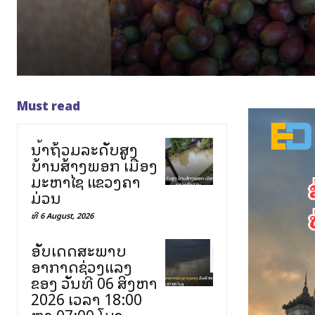
Must read
ນ້ຳຖ້ວມລະດັບສູງ
ບ້ານສ້າງພອກ ເມືອງ
ມະຫາໄຊ ແຂວງຄຳ
ມ່ວນ
ທີ 6 August, 2026
ອັບເດດສະພາບ
ອາກາດຊ່ວງແລງ
ຂອງ ວັນທີ 06 ສິງຫາ
2026 ເວລາ 18:00
ຫາ 07:00 ໂມງ