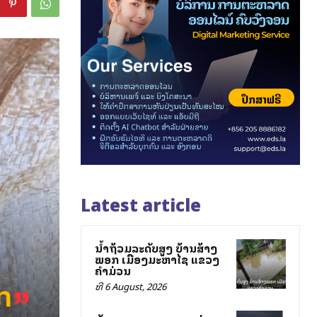
Latest article
ນ້ຳຖ້ວມລະດັບສູງ ບ້ານສ້າງ
ພອກ ເມືອງມະຫາໄຊ ແຂວງ
ຄຳມ່ວນ
ທີ 6 August, 2026