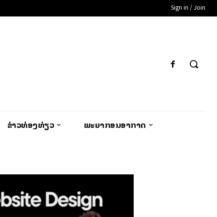
Sign in / Join
ຂ່າວທ່ອງທ່ຽວ
ພະຍາກອນອາກາດ