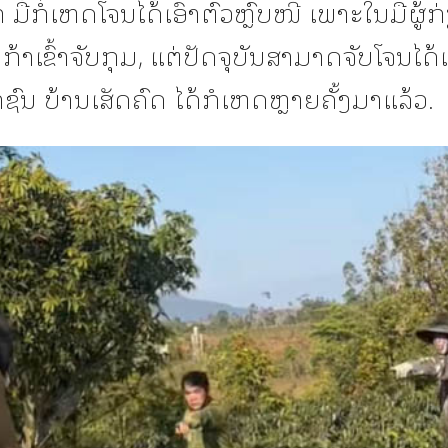
 ມື້ກໍ່ເຫດໂຈນໄດ້້ເອົາຕົວຫຼົບໜີ ເພາະໃນມືຜູ້ກ
່ກ້າເຂົ້າຈັບກຸມ, ແຕ່ປັດຈຸບັນສາມາດຈັບໂຈນໄດ້
ຊົນ ບ້ານເສັດຄົດ ໄດ້ກໍເຫດຫຼາຍຄັ້ງມາແລ້ວ.