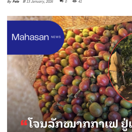
By
Pele
ທີ 13 January, 2026
0
41