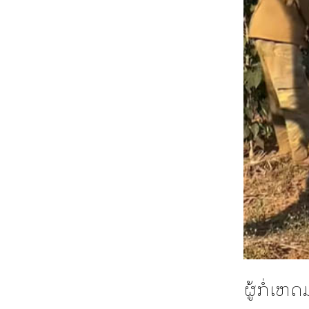
ຜູ້ກໍ່ເຫ