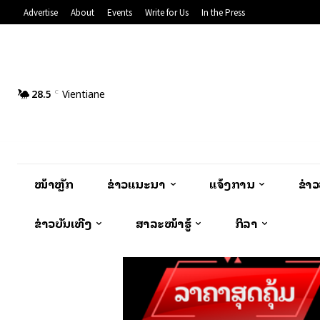
Advertise
About
Events
Write for Us
In the Press
28.5
Vientiane
C
ໜ້າຫຼັກ
ຂ່າວແນະນຳ
ແຈ້ງການ
ຂ່າ
ຂ່າວບັນເທີງ
ສາລະໜ້າຮູ້
ກິລາ