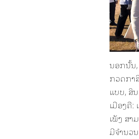
ນອກນັ້ນ,
ກວດກາສິ
ແບບ, ສິນ
ເມືອງຄື:
ເພັງ ສາ
ມີຈໍານວນ