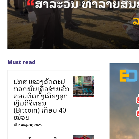
Must read
ປກສ ແຂວງອັດຕະປື
ກວດພົບເຄືອຂ່າຍລັກ
ລອບຕິດຕັ້ງເຄື່ອງຂຸດ
ເງິນດິຈິຕອນ
(Bitcoin) ເກືອບ 40
ໝ່ວຍ
ທີ 7 August, 2026