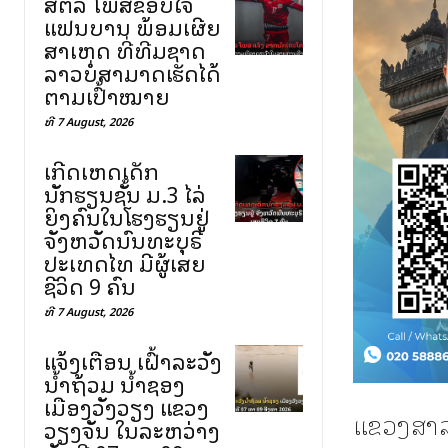
ສຕລ ໂພສຂອບໃຈ
ແຟນບານ ພ້ອມເຜີຍ
ສາເຫດ ທີ່ທີມຊາດ
ລາວບໍ່ສາມາດເຮັດໄດ້
ຕາມເປົ້າໝາຍ
ທີ 7 August, 2026
ເກີດເຫດເດັກ
ນັກຮຽນຊັ້ນ ມ.3 ໄລ່
ຍິງຄົນໃນໂຮງຮຽນຢູ່
ຈັງຫວັດນົນທະບຸຣີ
ປະເທດໄທ ມີຜູ້ເສຍ
ຊີວິດ 9 ຄົນ
ທີ 7 August, 2026
ແຈ້ງເຕືອນ ເຝົ້າລະວັງ
ນ້ຳຖ້ວມ ນ້ຳຊອງ
ເມືອງວັງວຽງ ແຂວງ
ແຂວງສາລະ
ວຽງຈັນ ໃນລະຫວ່າງ