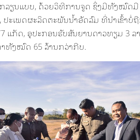
ກລຽນແບບ, ດ້ວຍວິທີການຈູດ ຊຶ່ງມີທັງໝົດມີ
ປະເພດຜະລິດຕະພັນນໍ້າອັດລົມ ທີ່ນໍາເຂົ້າບໍ່ຖ
77 ແກັດ, ອຸປະກອນຮັບສັນຍານດາວທຽມ 3 
່າທັງໝົດ 65 ລ້ານກວ່າກີບ.