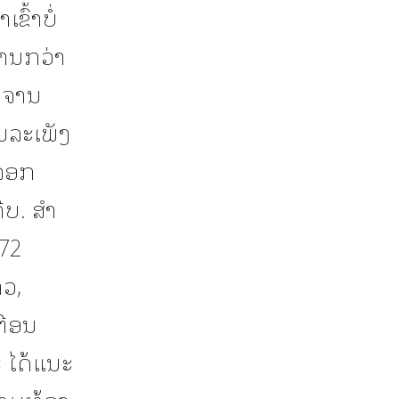
ົ້າບໍ່
້ານກວ່າ
ນຈານ
ນລະເພັງ
າລອກ
ບ. ສໍາ
 72
າວ,
ຕືອນ
 ໄດ້ແນະ