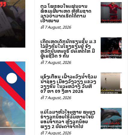
ສຕລ ໂພສຂອບໃຈແຟນບານ
ພ້ອມເຜີຍສາເຫດ ທີ່ທີມຊາດ
ລາວບໍ່ສາມາດເຮັດໄດ້ຕາມ
ເປົ້າໝາຍ
ທີ 7 August, 2026
ເກີດເຫດເດັກນັກຮຽນຊັ້ນ ມ.3
ໄລ່ຍິງຄົນໃນໂຮງຮຽນຢູ່ ຈັງ
ຫວັດນົນທະບຸຣີ ປະເທດໄທ ມີ
ຜູ້ເສຍຊີວິດ 9 ຄົນ
ທີ 7 August, 2026
ແຈ້ງເຕືອນ ເຝົ້າລະວັງນ້ຳຖ້ວມ
ນ້ຳຊອງ ເມືອງວັງວຽງ ແຂວງ
ວຽງຈັນ ໃນລະຫວ່າງ ວັນທີ
07 ຫາ 09 ສິງຫາ 2026
ທີ 7 August, 2026
ແມ່ໂລມາຫົວໃຈສະຫຼາຍ ພະຍຸງ
ຮ່າງລູກນ້ອຍໄຮ້ລົມຫາຍໃຈບໍ່
ຍອມຈາກລາ ຫຼັງລູກນ້ອຍ
ພຽງ 2 ສັບປະດາຈາກໄປ
ທີ 7 August, 2026