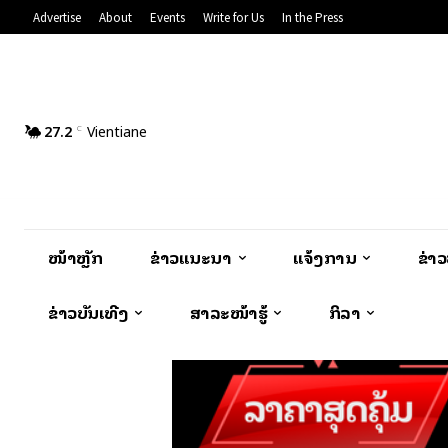
Advertise
About
Events
Write for Us
In the Press
27.2
Vientiane
C
ໜ້າຫຼັກ
ຂ່າວແນະນຳ
ແຈ້ງການ
ຂ່າ
ຂ່າວບັນເທີງ
ສາລະໜ້າຮູ້
ກິລາ