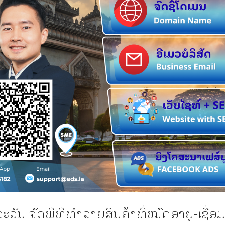
ວັນ ຈັດພິທີທຳລາຍສິນຄ້າທີ່ໝົດອາຍຸ-ເຊື່ອມ