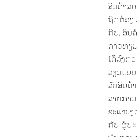
ສິນຄ້າລອ
ຖືກຕ້ອງ 
ກີບ, ສິ
ດາວທຽມ ມ
ໄດ້ລົງກວ
ລຽນແບບ 6
ລັບສິນຄ້
ລາຍການ, 
ຂະແໜງກາ
ກັບ ຜູ້