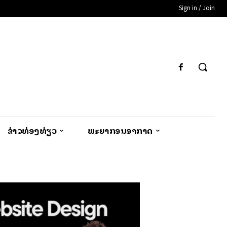
Sign in / Join
ຂ່າວທ່ອງທ່ຽວ
ພະຍາກອນອາກາດ