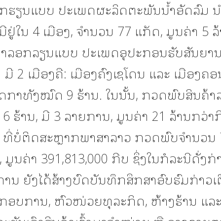
ກຮຽນແບບ ປະເພດຜະລິດຕະພັນນໍ້າອັດລົມ ນໍາເຂ
ມີຢູ່ໃນ 4 ເມືອງ, ຈໍານວນ 77 ແກັດ, ມູນຄ່າ 5 ລ
ນຄ້າລອກລຽນແບບ ປະເພດອຸປະກອນຮັບສັນຍາ
ີ 2 ເມືອງຄື: ເມືອງຄົງເຊໂດນ ແລະ ເມືອງຄອ
ດກາທັງໝົດ 9 ຮ້ານ. ໃນນັ້ນ, ກວດພົບສິນຄ້
 ຮ້ານ, ມີ 3 ລາຍການ, ມູນຄ່າ 21 ລ້ານກວ່າກີ
າ ທີ່ບໍ່ຕິດສະຫຼາກພາສາລາວ ກວດພົບຈໍານວນ
ມູນຄ່າ 391,813,000 ກີບ ຊຶ່ງໃນກໍລະນີດັ່ງກ່
ນ ຍັງໄດ້ສ້າງບົດບັນທຶກສຶກສາອົບຮົມກ່າວເ
ປະກອບການ, ຫົວໜ່ວຍທຸລະກິດ, ຫ້າງຮ້ານ ແລະ