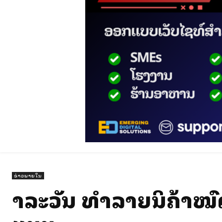
ຂ່າວພາຍໃນ
ສາລະວັນ ທໍາລາຍສິນຄ້າໝ