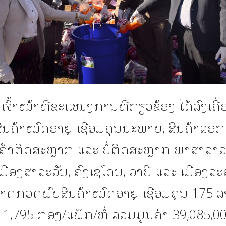
 ເຈົ້າໜ້າທີ່ຂະແໜງການທີ່ກ່ຽວຂ້ອງ ໄດ້ລົງເຄ
ນຄ້າໝົດອາຍຸ-ເຊື່ອມຄຸນນະພາບ, ສິນຄ້າລອ
ຄ້າຕິດສະຫຼາກ ແລະ ບໍ່ຕິດສະຫຼາກ ພາສາລາວ 
 ເມືອງສາລະວັນ, ຄົງເຊໂດນ, ວາປີ ແລະ ເມືອງລ
ມາດກວດພົບສິນຄ້າໝົດອາຍຸ-ເຊື່ອມຄຸນ 175 
 1,795 ກ່ອງ/ແພັກ/ຫໍ່ ລວມມູນຄ່າ 39,085,00