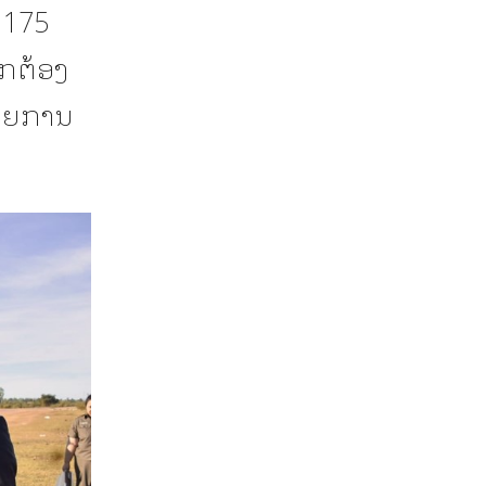
 175
ືກຕ້ອງ
ລາຍການ