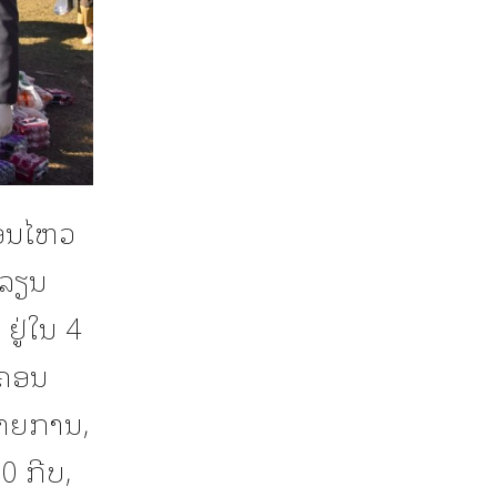
ື່ອນໄຫວ
ກລຽນ
ຢູ່ໃນ 4
ະຄອນ
ລາຍການ,
0 ກີບ,