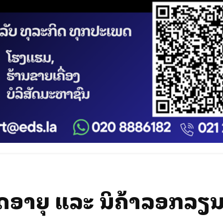
ົດອາຍຸ ແລະ ສິນຄ້າລອກລຽ