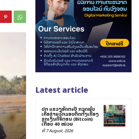
Latest article
ປກສ ແຂວງອັດຕະປື ກວດພົບ
ເຄືອຂ່າຍລັກລອບຕິດຕັ້ງເຄື່ອງ
ຂຸດເງິນດິຈິຕອນ (Bitcoin)
ເກືອບ 40 ໝ່ວຍ
ທີ 7 August, 2026