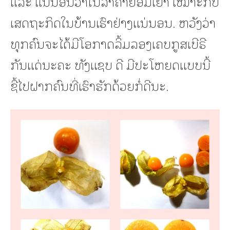
ແລະ ແນ່ນອນວ່າໃນລາຄາຍ່ອມເຍົາ ເໝາະກັບ
ເສດຖະກິດໃນບ້ານເຮົາຢ່າງແນ່ນອນ. ຫວັງວ່າ
ທຸກຄົນຈະໄດ້ມີໂອກາດລິ້ມລອງເຄບກູສເບີຣີ
ກັນແດ່ນະຄະ ທັງແຊບ ດີ ມີປະໂຫຍດແບບນີ້
ຊື້ໄປຝາກຄົນທີ່ເຮົາຮັກດ້ວຍກໍ່ດີນະ.