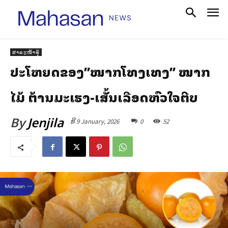
ສາລະໜ້າຮູ້
ປະໂຫຍດຂອງ”ໝາກໂທງເທງ” ໝາກ
ໄມ້ ຕ້ານມະເຮັງ-ເສັ້ນເລືອດຫົວໃຈຕີບ
By
Jenjila
ທີ 9 January, 2026
0
52