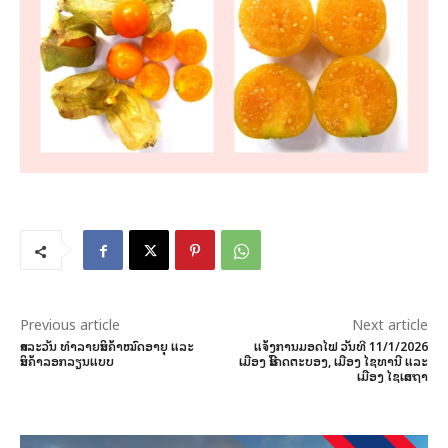
Previous article
Next article
ສາລະວັນ ທໍາລາຍສິນຄ້າໝົດອາຍຸ ແລະ
ແຈ້ງການມອດໄຟ ວັນທີ 11/1/2026
ສິນຄ້າລອກລຽນແບບ
ເມືອງ ສີໂຄດຕະບອງ, ເມືອງ ໄຊທານີ ແລະ
ເມືອງ ໄຊເສດຖາ