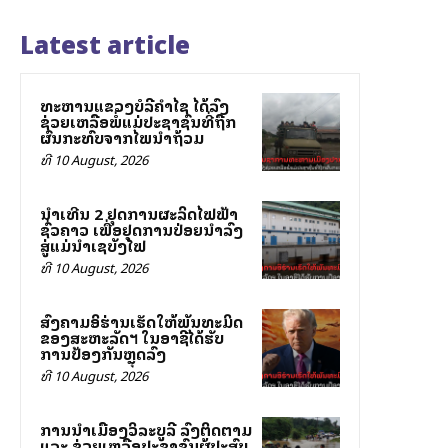
Latest article
ທະຫານແຂວງບໍລີຄຳໄຊ ໄດ້ລົງ
ຊ່ວຍເຫລືອພໍ່ແມ່ປະຊາຊົນທີ່ຖືກ
ຜົນກະທົບຈາກໄພນ້ຳຖ້ວມ
ທີ 10 August, 2026
ນໍ້າເທີນ 2 ຢຸດການຜະລິດໄຟຟ້າ
ຊົ່ວຄາວ ເພື່ອຢຸດການປ່ອຍນໍ້າລົງ
ສູ່ແມ່ນໍ້າເຊບັ້ງໄຟ
ທີ 10 August, 2026
ສົງຄາມອິຮ່ານເຮັດໃຫ້ພັນທະມິດ
ຂອງສະຫະລັດฯ ໃນອາຊີໄດ້ຮັບ
ການປ້ອງກັນຫຼຸດລົງ
ທີ 10 August, 2026
ການນຳເມືອງວິລະບູລີ ລົງຕິດຕາມ
ແລະ ຊ່ວຍເຫລືອປະຊາຊົນຜູ້ປະສົບ