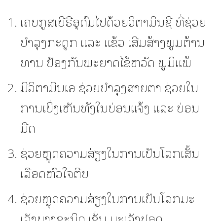
ເຄບກູສເບີຣີອຸດົມໄປດ້ວຍວິຕາມິນຊີ ທີ່ຊ່ວຍ
ບຳລຸງກະດູກ ແລະ ແຂ້ວ ເສີມສ້າງພູມຕ້ານ
ທານ ປ້ອງກັນພະຍາດໄຂ້ຫວັດ ພູມິແພ້
ມີວິຕາມິນເອ ຊ່ວຍບຳລຸງສາຍຕາ ຊ່ວຍໃນ
ການເບິ່ງເຫັນທັງໃນບ່ອນແຈ້ງ ແລະ ບ່ອນ
ມືດ
ຊ່ວຍຫຼຸດຄວາມສ່ຽງໃນການເປັນໂລກເສັ້ນ
ເລືອດຫົວໃຈຕີບ
ຊ່ວຍຫຼຸດຄວາມສ່ຽງໃນການເປັນໂລກມະ
ເລັງບາງຊະນິດ ເຊັ່ນ ມະເລັງປອດ