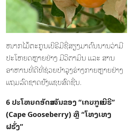
ໜາກໄມ້ຕະກູນເບີຣີມີຊື່ສຽງມາດົນນານວ່າມີ
ປະໂຫຍດຫຼາຍຢ່າງ ມີວິຕາມິນ ແລະ ສານ
ອາຫານທີ່ດີທີ່ຊ່ວຍບຳລຸງຮ່າງກາຍຫຼາຍຢ່າງ
ແຖມລົດຊາດຍັງແຊບສົດຊື່ນ.
6 ປະໂຫຍດອັດສະຈັນຂອງ “ເຄບກູສເບີຣີ”
(Cape Gooseberry) ຫຼື “ໂທງເທງ
ຝຣັ່ງ”