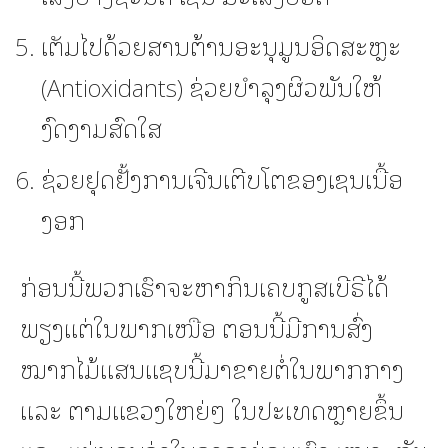
ເຕັມໄປດ້ວຍສານຕ້ານອະນຸມູນອິດສະຫຼະ
(Antioxidants) ຊ່ວຍບຳລຸງຜິວພັນໃຫ້
ງົດງາມສົດໃສ
ຊ່ວຍຢຸດຢັ້ງການເຈີນເຕີບໂຕຂອງເຊນເນື້ອ
ງອກ
ກ່ອນນີ້ພວກເຮົາຈະຫາກິນເຄບກູສເບີຣີໄດ້
ພຽງແຕ່ໃນພາກເໜືອ ຕອນນີ້ມີການສົ່ງ
ໝາກໄມ້ແສນແຊບນີ້ມາຂາຍຕໍ່ໃນພາກກາງ
ແລະ ຕາມແຂວງໃຫຍ່ໆ ໃນປະເທດຫຼາຍຂຶ້ນ