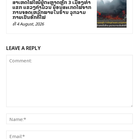
ສາເຫດໄຟໄໝ້ຢູ່ຕະຫຼາດຫຼັກ 3 ເມືອງທ່າ
ແຂກ ແຂວງຄໍາມ່ວນ ຍ້ອນສະເກັດໄຟຈາກ
ການຈອດເຫລັກພາຍໃນຮ້ານ ລຸກລາມ
ກາຍເປັນອັກຄີໄຟ
ທີ 4 August, 2026
LEAVE A REPLY
Comment:
Na
Ema