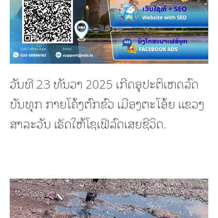
ວັນທີ 23 ທັນວາ 2025 ເກີດອຸປະຕິເຫດລົດ
ບັນທຸກ ກາຍໂຄ້ງຕົກຂົວ ເມືອງຕະໂອ້ຍ ແຂວງ
ສາລະວັນ ເຮັດໃຫ້ໂຊເຟີລົດເສຍຊີວິດ.