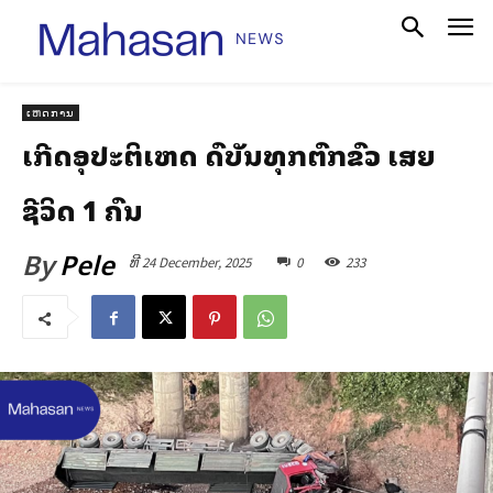
ເຫດການ
ເກີດອຸປະຕິເຫດ ລົດບັນທຸກຕົກຂົວ ເສຍ
ຊີວິດ 1 ຄົນ
By
Pele
ທີ 24 December, 2025
0
233