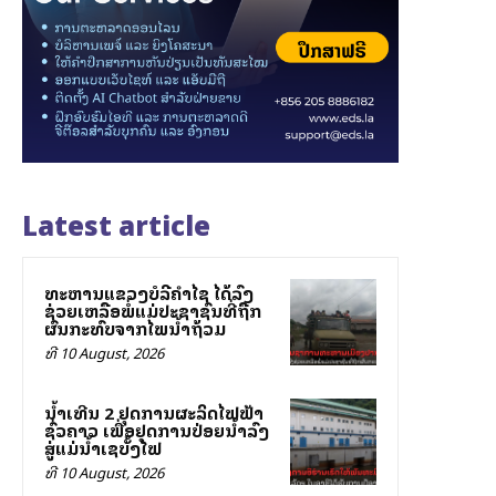
Latest article
ທະຫານແຂວງບໍລີຄຳໄຊ ໄດ້ລົງ
ຊ່ວຍເຫລືອພໍ່ແມ່ປະຊາຊົນທີ່ຖືກ
ຜົນກະທົບຈາກໄພນ້ຳຖ້ວມ
ທີ 10 August, 2026
ນໍ້າເທີນ 2 ຢຸດການຜະລິດໄຟຟ້າ
ຊົ່ວຄາວ ເພື່ອຢຸດການປ່ອຍນໍ້າລົງ
ສູ່ແມ່ນໍ້າເຊບັ້ງໄຟ
ທີ 10 August, 2026