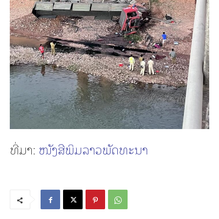
ທີ່ມາ:
ໜັງສືພິມລາວພັດທະນາ