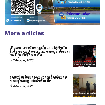
More articles
ເກີດເຫດເດັກນັກຮຽນຊັ້ນ ມ.3 ໄລ່ຍິງຄົນ
ໃນໂຮງຮຽນຢູ່ ຈັງຫວັດນົນທະບຸຣີ ປະເທດ
ໄທ ມີຜູ້ເສຍຊີວິດ 9 ຄົນ
ທີ 7 August, 2026
ຊາຍໜຸ່ມເມົາຢາອາລະວາດເຂົ້າທຳລາຍ
ພຣະພຸດທະຮູບປະຈຳວັນເກີດ
ທີ 4 August, 2026