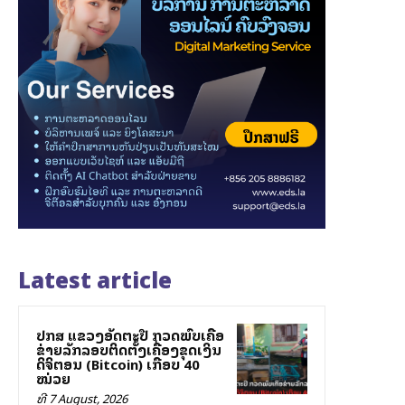
Latest article
ປກສ ແຂວງອັດຕະປື ກວດພົບເຄືອ
ຂ່າຍລັກລອບຕິດຕັ້ງເຄື່ອງຂຸດເງິນ
ດິຈິຕອນ (Bitcoin) ເກືອບ 40
ໝ່ວຍ
ທີ 7 August, 2026