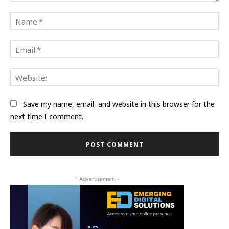
Comment:
Na
Ema
Web
Save my name, email, and website in this browser for the
next time I comment.
- Advertisement -