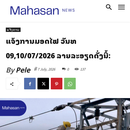
ແຈ້ງການ
ແຈ້ງການມອດໄຟ ວັນທີ
09,10/07/2026 ລາຍລະອຽດດັ່ງນີ້:
By
Pele
ທີ 7 July, 2026
0
137