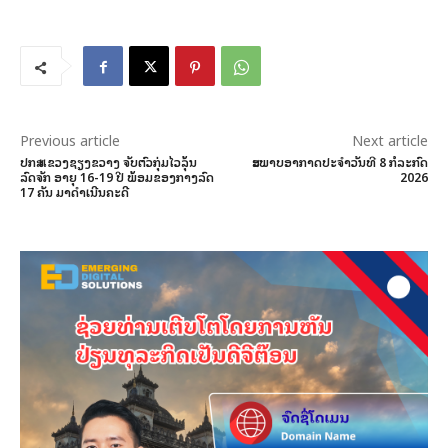
Previous article
Next article
ປກສ ແຂວງຊຽງຂວາງ ຈັບຕົວກຸ່ມໄວລຸ້ນ
ສະພາບອາກາດປະຈຳວັນທີ 8 ກໍລະກົດ
ລົດຈັກ ອາຍຸ 16-19 ປີ ພ້ອມຂອງກາງລົດ
2026
17 ຄັນ ມາດໍາເນີນຄະດີ