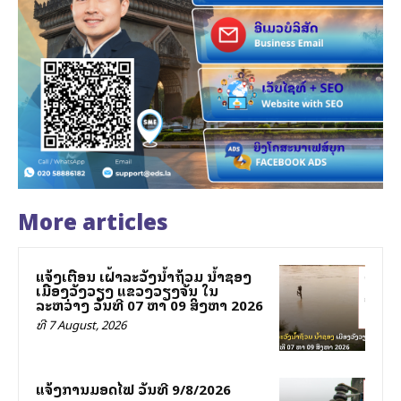
More articles
ແຈ້ງເຕືອນ ເຝົ້າລະວັງນ້ຳຖ້ວມ ນ້ຳຊອງ
ເມືອງວັງວຽງ ແຂວງວຽງຈັນ ໃນ
ລະຫວ່າງ ວັນທີ 07 ຫາ 09 ສິງຫາ 2026
ທີ 7 August, 2026
ແຈ້ງການມອດໄຟ ວັນທີ 9/8/2026