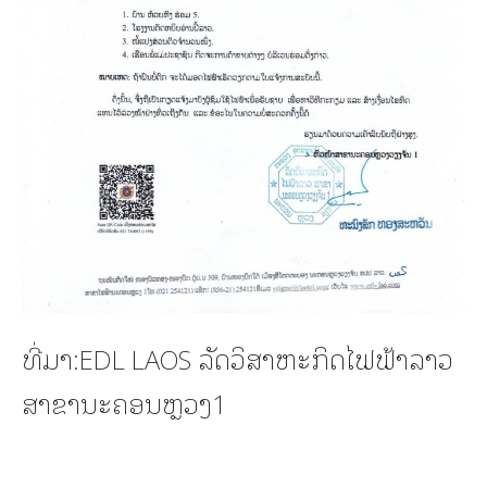
ທີ່ມາ:EDL LAOS ລັດວິສາຫະກິດໄຟຟ້າລາວ
ສາຂານະຄອນຫຼວງ1