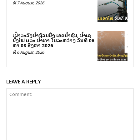
ທີ 7 August, 2026
ເຝົ້າລະວັງນໍ້າຖ້ວມຍື່ງ ເຂດນໍ້າຊັນ, ນໍ້າເຊ
ບັັ້ງໄຟ ເເລະ ນໍ້າທາ ໃນລະຫວ່າງ ວັນທີ 06
ຫາ 08 ສິງຫາ 2026
ທີ 6 August, 2026
LEAVE A REPLY