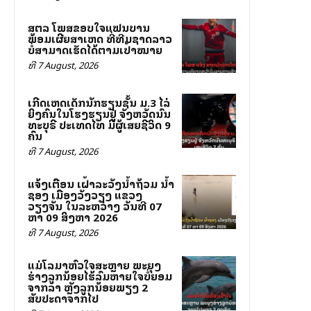
ສຕລ ໂພສຂອບໃຈແຟນບານ
ພ້ອມເຜີຍສາເຫດ ທີ່ທີມຊາດລາວ
ບໍ່ສາມາດເຮັດໄດ້ຕາມເປົ້າໝາຍ
ທີ 7 August, 2026
ເກີດເຫດເດັກນັກຮຽນຊັ້ນ ມ.3 ໄລ່
ຍິງຄົນໃນໂຮງຮຽນຢູ່ ຈັງຫວັດນົນ
ທະບຸຣີ ປະເທດໄທ ມີຜູ້ເສຍຊີວິດ 9
ຄົນ
ທີ 7 August, 2026
ແຈ້ງເຕືອນ ເຝົ້າລະວັງນ້ຳຖ້ວມ ນ້ຳ
ຊອງ ເມືອງວັງວຽງ ແຂວງ
ວຽງຈັນ ໃນລະຫວ່າງ ວັນທີ 07
ຫາ 09 ສິງຫາ 2026
ທີ 7 August, 2026
ແມ່ໂລມາຫົວໃຈສະຫຼາຍ ພະຍຸງ
ຮ່າງລູກນ້ອຍໄຮ້ລົມຫາຍໃຈບໍ່ຍອມ
ຈາກລາ ຫຼັງລູກນ້ອຍພຽງ 2
ສັບປະດາຈາກໄປ