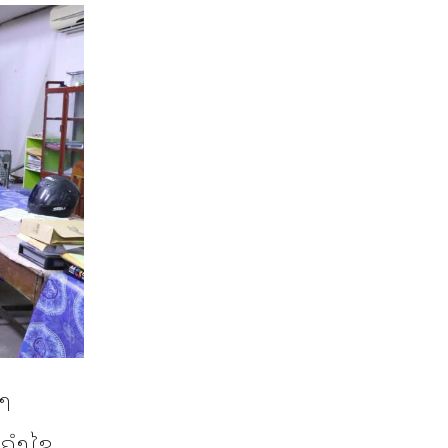
າ
ິຄຳໄຊ