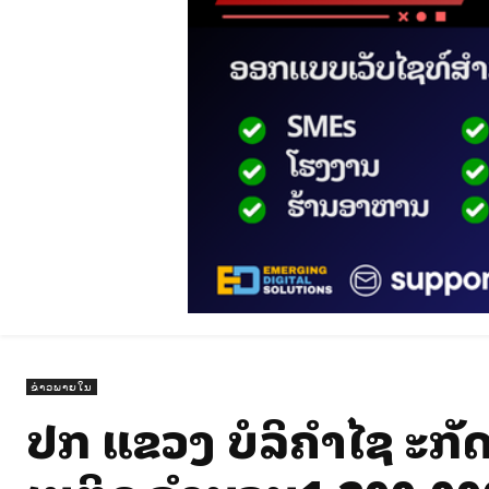
ຂ່າວພາຍໃນ
ປກສ ແຂວງ ບໍລິຄຳໄຊ ສະກ