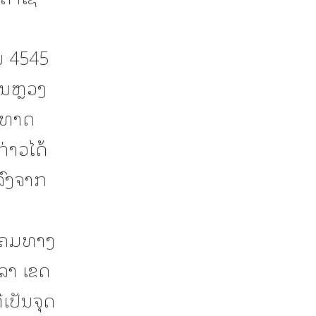
ນ 4545
ນຫຼວງ
ີນທາດ
ກ່າວໄດ້
່ລົງຈາກ
ນ
່ແຄມທາງ
າລາ ເຂດ
່ເປັນຈຸດ