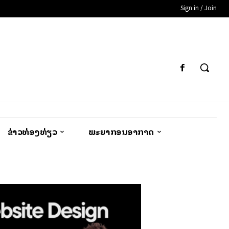
Sign in / Join
ຂ່າວທ່ອງທ່ຽວ
ພະຍາກອນອາກາດ