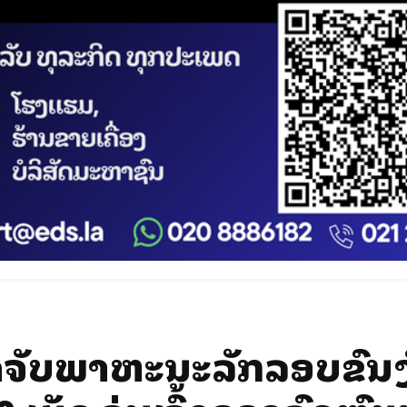
ັດຈັບພາຫະນະລັກລອບຂົນສົ