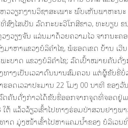
ອນໄຫວວຽກງານວິຊາສະເພາະ ພົບເຫັນພາຫະນະ
ທີ່ສົງໄສເປັນ ລົດກະບະວີໂກສີຂາວ, ທະບຽບ ຂ
ວງວຽງຈັນ ແລ່ນມາດ້ວຍຄວາມໄວ ຈາກນະຄອ
ົງມາຫາແຂວງບໍລິຄໍາໄຊ, ພໍຮອດເຂດ ບ້ານ ເວ
າພະບາດ ແຂວງບໍລິຄໍາໄຊ; ລົດເປົ້າໝາຍຄັນດັ່ງ
າງທາງເປັນເວລາດົນນານສົມຄວນ ແຕ່ຜູ້ຂັບຂີ່ບໍ
ນມາຮອດເວລາປະມານ 22 ໂມງ 00 ນາທີ ຂອງວັ
ົດຄັນດັ່ງກ່າວໄດ້ຂັບຂີ່ອອກຈາກຈຸດທີ່ຈອດຢູ
 ໃຕ້ ແລ້ວລ້ຽວເຂົ້າໄປທາງຮ່ອມປ່າສວນຢາງພ
ນທາດ ມຸ່ງໜ້າເຂົ້າໄປຫາແຄມນໍ້າຂອງ ບໍລິເວນທີ