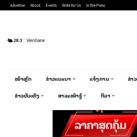
Advertise
About
Events
Write for Us
In the Press
28.3
Vientiane
C
ໜ້າຫຼັກ
ຂ່າວແນະນຳ
ແຈ້ງການ
ຂ່າ
ຂ່າວບັນເທີງ
ສາລະໜ້າຮູ້
ກິລາ