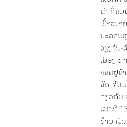
ໄດ້ເຄື່
ເປົ້າໝາຍ
ນະຄອນຫຼ
ວຽງຈັນ-ລ
ເມືອງ ທ່
ຈອດຢູ່ຂ້
ລົດ, ຈົ
ດຽວກັນ ລ
ເລກທີ 13
ບ້ານ ເວີ