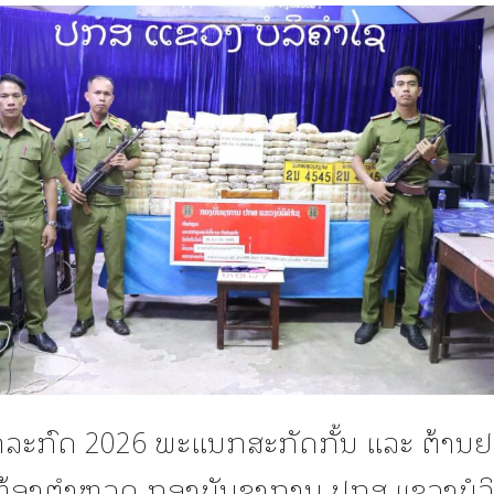
 ກໍລະກົດ 2026 ພະແນກສະກັດກັ້ນ ແລະ ຕ້ານຢ
ຫ້ອງຕຳຫຼວດ ກອງບັນຊາການ ປກສ ແຂວງບໍລ