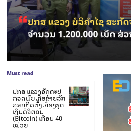
Must read
ປກສ ແຂວງອັດຕະປື
ກວດພົບເຄືອຂ່າຍລັກ
ລອບຕິດຕັ້ງເຄື່ອງຂຸດ
ເງິນດິຈິຕອນ
(Bitcoin) ເກືອບ 40
ໝ່ວຍ