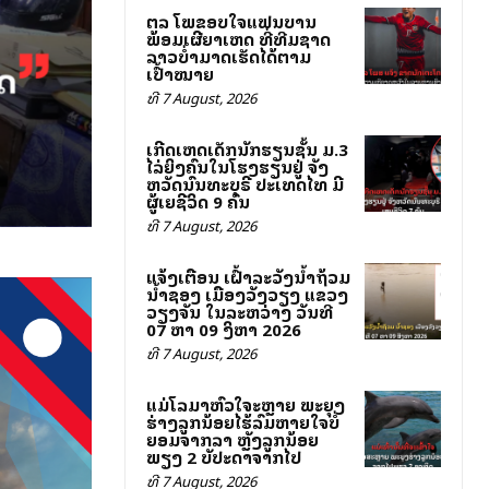
ສຕລ ໂພສຂອບໃຈແຟນບານ
ພ້ອມເຜີຍສາເຫດ ທີ່ທີມຊາດ
ລາວບໍ່ສາມາດເຮັດໄດ້ຕາມ
ເປົ້າໝາຍ
ທີ 7 August, 2026
ເກີດເຫດເດັກນັກຮຽນຊັ້ນ ມ.3
ໄລ່ຍິງຄົນໃນໂຮງຮຽນຢູ່ ຈັງ
ຫວັດນົນທະບຸຣີ ປະເທດໄທ ມີ
ຜູ້ເສຍຊີວິດ 9 ຄົນ
ທີ 7 August, 2026
ແຈ້ງເຕືອນ ເຝົ້າລະວັງນ້ຳຖ້ວມ
ນ້ຳຊອງ ເມືອງວັງວຽງ ແຂວງ
ວຽງຈັນ ໃນລະຫວ່າງ ວັນທີ
07 ຫາ 09 ສິງຫາ 2026
ທີ 7 August, 2026
ແມ່ໂລມາຫົວໃຈສະຫຼາຍ ພະຍຸງ
ຮ່າງລູກນ້ອຍໄຮ້ລົມຫາຍໃຈບໍ່
ຍອມຈາກລາ ຫຼັງລູກນ້ອຍ
ພຽງ 2 ສັບປະດາຈາກໄປ
ທີ 7 August, 2026