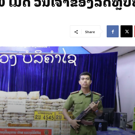
ເມັດ ສ່ວນເຈົ້າຂອງລົດຫຼົ
Share