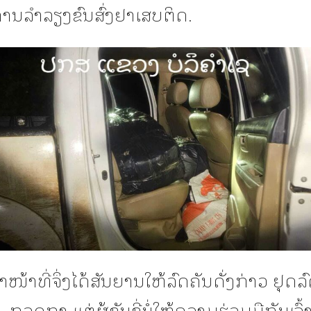
ການລຳລຽງຂົນສົ່ງຢາເສບຕິດ.
ເຈົ້າໜ້າທີ່ຈຶ່ງໄດ້ສັນຍານໃຫ້ລົດຄັນດັ່ງກ່າວ ຢຸດລົ
ກວດກາ ແຕ່ຜູ້ຂັບຂີ່ບໍ່ໃຫ້ຄວາມຮ່ວມມືກັບເຈົ້າ