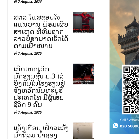
ທີ 7 August, 2026
ສຕລ ໂພສຂອບໃຈ
ແຟນບານ ພ້ອມເຜີຍ
ສາເຫດ ທີ່ທີມຊາດ
ລາວບໍ່ສາມາດເຮັດໄດ້
ຕາມເປົ້າໝາຍ
ທີ 7 August, 2026
ເກີດເຫດເດັກ
ນັກຮຽນຊັ້ນ ມ.3 ໄລ່
ຍິງຄົນໃນໂຮງຮຽນຢູ່
ຈັງຫວັດນົນທະບຸຣີ
ປະເທດໄທ ມີຜູ້ເສຍ
ຊີວິດ 9 ຄົນ
ທີ 7 August, 2026
ແຈ້ງເຕືອນ ເຝົ້າລະວັງ
ນ້ຳຖ້ວມ ນ້ຳຊອງ