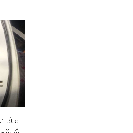
ດ ເພື່ອ
ໜ້າທີ່,