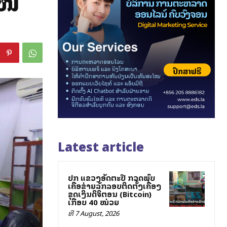
ບໜີ
Latest article
ປກສ ແຂວງອັດຕະປື ກວດພົບ
ເຄືອຂ່າຍລັກລອບຕິດຕັ້ງເຄື່ອງ
ຂຸດເງິນດິຈິຕອນ (Bitcoin)
ເກືອບ 40 ໝ່ວຍ
ທີ 7 August, 2026