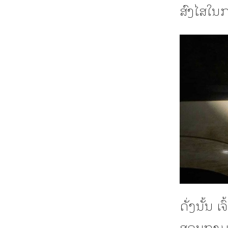
ສົງໄສໃນ
ດັ່ງນັ້ນ 
ສອບຖາມ, 