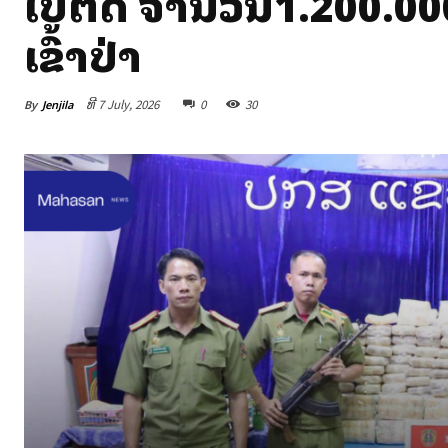
ເສບຕິດ ຈຳນວນ1.200.000 
ເຂົ້າປ່າ
By
Jenjila
ທີ 7 July, 2026
0
30