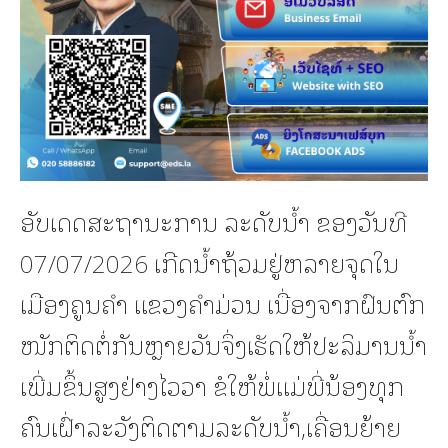
ອັບເດດສະຖານະການ ລະດັບນ້ຳ ຂອງວັນທີ
07/07/2026 ເກີດນ້ຳຖ້ວມຢູ່ຫລາຍຈຸດໃນ
ເມືອງຄູນຄຳ ແຂວງຄຳມ່ວນ ເນື່ອງຈາກຝົນຕົກ
ໜັກຕິດຕໍ່ກັນຫຼາຍວັນຈຶ່ງເຮັດໃຫ້ປະລິມານນ້ຳ
ເພີ່ມຂຶ້ນສູງຢ່າງໄວວາ ຂໍໃຫ້ພໍ່ແມ່ພີ່ນ້ອງທຸກ
ຄົນເຝົ່າລະວັງຕິດຕາມລະດັບນ້ຳ,ເຄື່ອນຍ້າຍ