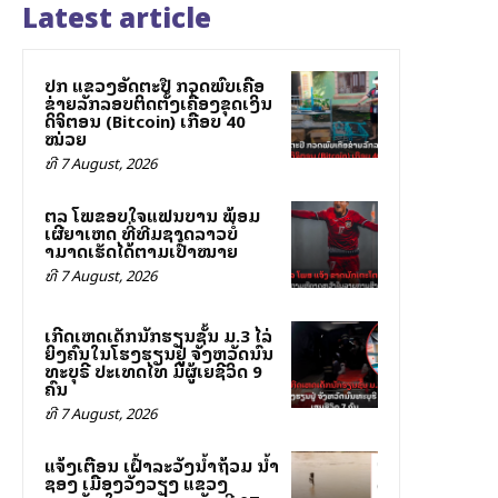
Latest article
ປກສ ແຂວງອັດຕະປື ກວດພົບເຄືອ
ຂ່າຍລັກລອບຕິດຕັ້ງເຄື່ອງຂຸດເງິນ
ດິຈິຕອນ (Bitcoin) ເກືອບ 40
ໝ່ວຍ
ທີ 7 August, 2026
ສຕລ ໂພສຂອບໃຈແຟນບານ ພ້ອມ
ເຜີຍສາເຫດ ທີ່ທີມຊາດລາວບໍ່
ສາມາດເຮັດໄດ້ຕາມເປົ້າໝາຍ
ທີ 7 August, 2026
ເກີດເຫດເດັກນັກຮຽນຊັ້ນ ມ.3 ໄລ່
ຍິງຄົນໃນໂຮງຮຽນຢູ່ ຈັງຫວັດນົນ
ທະບຸຣີ ປະເທດໄທ ມີຜູ້ເສຍຊີວິດ 9
ຄົນ
ທີ 7 August, 2026
ແຈ້ງເຕືອນ ເຝົ້າລະວັງນ້ຳຖ້ວມ ນ້ຳ
ຊອງ ເມືອງວັງວຽງ ແຂວງ