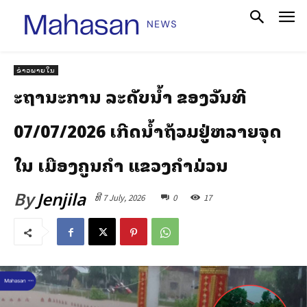
ຂ່າວພາຍໃນ
ສະຖານະການ ລະດັບນ້ຳ ຂອງວັນທີ
07/07/2026 ເກີດນ້ຳຖ້ວມຢູ່ຫລາຍຈຸດ
ໃນ ເມືອງຄູນຄຳ ແຂວງຄຳມ່ວນ
By
Jenjila
ທີ 7 July, 2026
0
17