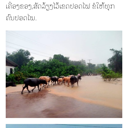
ເຄື່ອງຂອງ,ສັດລ້ຽງໄວ້ເຂດປອດໄຟ ຂໍໃຫ້ທຸກ
ຄົນປອດໄພ.