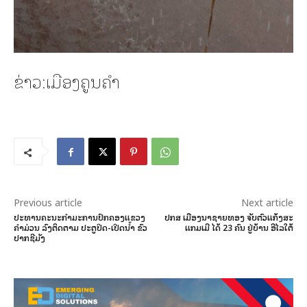
ຂ່າວ:ເມືອງຄູນຄຳ
Previous article
Next article
ປະທານຄະນະກຳມະການປົກຄອງແຂວງ
ປກສ ເມືອງນາຊາຍທອງ ຈັບຕົວແກ້ງສະ
ຄໍາມ່ວນ ລົງຕິດຕາມ ປະຕູປິດ-ເປີດນໍ້າ ຂົວ
ແກມເມີ ໄດ້ 23 ຄົນ ຢູ່ບ້ານ ອີໄລໃຕ້
ປາກຊີມັງ