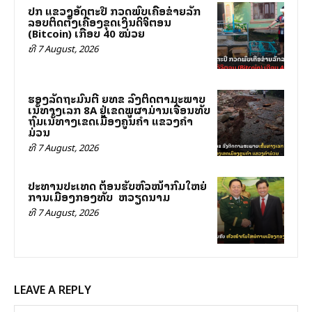
ປກສ ແຂວງອັດຕະປື ກວດພົບເຄືອຂ່າຍລັກ
ລອບຕິດຕັ້ງເຄື່ອງຂຸດເງິນດິຈິຕອນ
(Bitcoin) ເກືອບ 40 ໝ່ວຍ
ທີ 7 August, 2026
ຮອງລັດຖະມົນຕີ ຍທຂ ລົງຕິດຕາມສະພາບ
ເສັ້ນທາງເລກ 8A ຢູ່ເຂດພູຜາມ່ານເຈື່ອນທັບ
ຖົມເສັ້ນທາງເຂດເມືອງຄູນຄໍາ ແຂວງຄໍາ
ມ່ວນ
ທີ 7 August, 2026
ປະທານປະເທດ ຕ້ອນຮັບຫົວໜ້າກົມໃຫຍ່
ການເມືອງກອງທັບ ສສ ຫວຽດນາມ
ທີ 7 August, 2026
LEAVE A REPLY