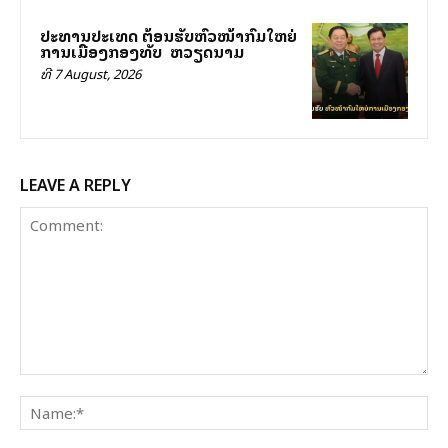
ປະທານປະເທດ ຕ້ອນຮັບຫົວໜ້າກົມໃຫຍ່
ການເມືອງກອງທັບ ສສ ຫວຽດນາມ
ທີ 7 August, 2026
LEAVE A REPLY
Comment:
Na