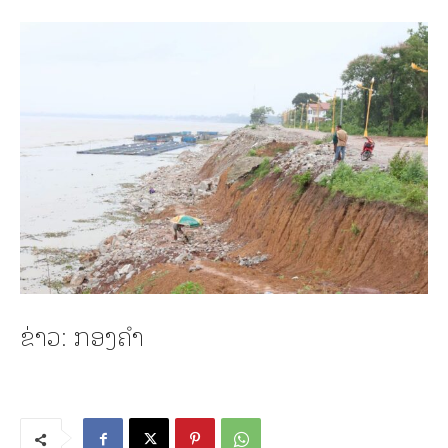
ຂ່າວ: ກອງຄໍາ