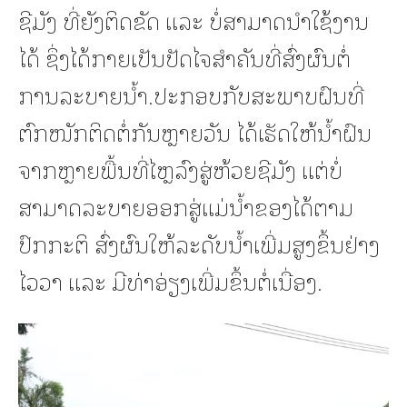
ຊີມັງ ທີ່ຍັງຕິດຂັດ ແລະ ບໍ່ສາມາດນໍາໃຊ້ງານ
ໄດ້ ຊຶ່ງໄດ້ກາຍເປັນປັດໄຈສຳຄັນທີ່ສົ່ງຜົນຕໍ່
ການລະບາຍນໍ້າ.ປະກອບກັບສະພາບຝົນທີ່
ຕົກໜັກຕິດຕໍ່ກັນຫຼາຍວັນ ໄດ້ເຮັດໃຫ້ນໍ້າຝົນ
ຈາກຫຼາຍພື້ນທີ່ໄຫຼລົງສູ່ຫ້ວຍຊີມັງ ແຕ່ບໍ່
ສາມາດລະບາຍອອກສູ່ແມ່ນໍ້າຂອງໄດ້ຕາມ
ປົກກະຕິ ສົ່ງຜົນໃຫ້ລະດັບນໍ້າເພີ່ມສູງຂຶ້ນຢ່າງ
ໄວວາ ແລະ ມີທ່າອ່ຽງເພີ່ມຂຶ້ນຕໍ່ເນື່ອງ.