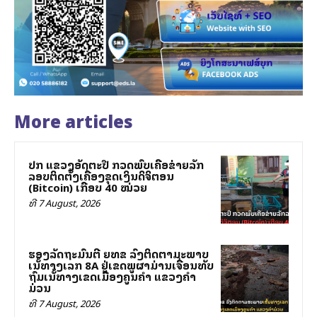
More articles
ປກສ ແຂວງອັດຕະປື ກວດພົບເຄືອຂ່າຍລັກ
ລອບຕິດຕັ້ງເຄື່ອງຂຸດເງິນດິຈິຕອນ
(Bitcoin) ເກືອບ 40 ໝ່ວຍ
ທີ 7 August, 2026
ຮອງລັດຖະມົນຕີ ຍທຂ ລົງຕິດຕາມສະພາບ
ເສັ້ນທາງເລກ 8A ຢູ່ເຂດພູຜາມ່ານເຈື່ອນທັບ
ຖົມເສັ້ນທາງເຂດເມືອງຄູນຄໍາ ແຂວງຄໍາ
ມ່ວນ
ທີ 7 August, 2026