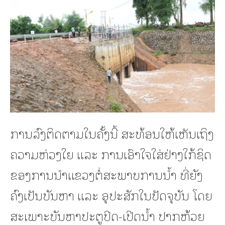
ການລົງຕິດຕາມໃນຄັ້ງນີ້ ສະທ້ອນໃຫ້ເຫັນເຖິງ
ຄວາມຫ່ວງໃຍ ແລະ ການເອົາໃຈໃສ່ຢ່າງໃກ້ຊິດ
ຂອງການນໍາແຂວງຕໍ່ສະພາບການນໍ້າ ທີ່ຍັງ
ຄົງເປັນບັນຫາ ແລະ ອຸປະສັກໃນປັດຈຸບັນ ໂດຍ
ສະເພາະບັນຫາປະຕູປິດ-ເປີດນໍ້າ ປາກຫ້ວຍ