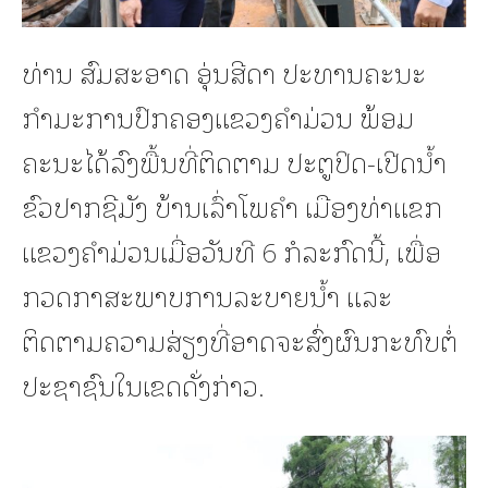
ທ່ານ ສົມສະອາດ ອຸ່ນສີດາ ປະທານຄະນະ
ກຳມະການປົກຄອງແຂວງຄໍາມ່ວນ ພ້ອມ
ຄະນະໄດ້ລົງພື້ນທີ່ຕິດຕາມ ປະຕູປິດ-ເປີດນໍ້າ
ຂົວປາກຊີມັງ ບ້ານເລົ່າໂພຄໍາ ເມືອງທ່າແຂກ
ແຂວງຄໍາມ່ວນເມື່ອວັນທີ 6 ກໍລະກົດນີ້, ເພື່ອ
ກວດກາສະພາບການລະບາຍນໍ້າ ແລະ
ຕິດຕາມຄວາມສ່ຽງທີ່ອາດຈະສົ່ງຜົນກະທົບຕໍ່
ປະຊາຊົນໃນເຂດດັ່ງກ່າວ.