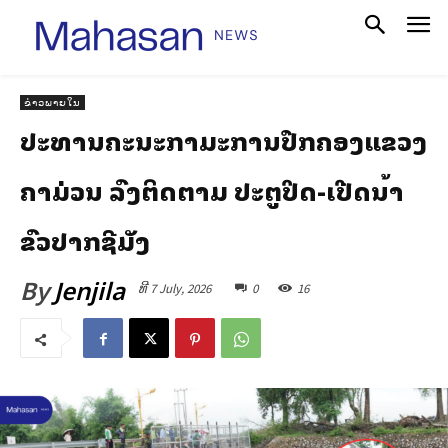
ຂ່າວພາຍໃນ
ປະທານຄະນະກຳມະການປົກຄອງແຂວງ
ຄໍາມ່ວນ ລົງຕິດຕາມ ປະຕູປິດ-ເປີດນໍ້າ
ຂົວປາກຊີມັງ
By
Jenjila
ທີ 7 July, 2026
0
16