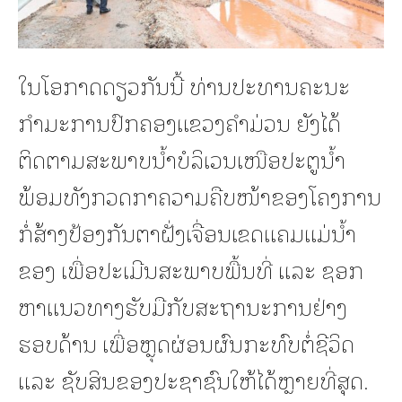
ໃນໂອກາດດຽວກັນນີ້ ທ່ານປະທານຄະນະ
ກຳມະການປົກຄອງແຂວງຄໍາມ່ວນ ຍັງໄດ້
ຕິດຕາມສະພາບນໍ້າບໍລິເວນເໜືອປະຕູນໍ້າ
ພ້ອມທັງກວດກາຄວາມຄືບໜ້າຂອງໂຄງການ
ກໍ່ສ້າງປ້ອງກັນຕາຝັ່ງເຈື່ອນເຂດແຄມແມ່ນໍ້າ
ຂອງ ເພື່ອປະເມີນສະພາບພື້ນທີ່ ແລະ ຊອກ
ຫາແນວທາງຮັບມືກັບສະຖານະການຢ່າງ
ຮອບດ້ານ ເພື່ອຫຼຸດຜ່ອນຜົນກະທົບຕໍ່ຊີວິດ
ແລະ ຊັບສິນຂອງປະຊາຊົນໃຫ້ໄດ້ຫຼາຍທີ່ສຸດ.