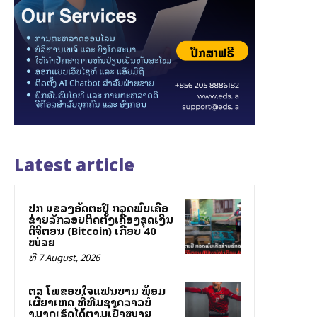
Latest article
ປກສ ແຂວງອັດຕະປື ກວດພົບເຄືອ
ຂ່າຍລັກລອບຕິດຕັ້ງເຄື່ອງຂຸດເງິນ
ດິຈິຕອນ (Bitcoin) ເກືອບ 40
ໝ່ວຍ
ທີ 7 August, 2026
ສຕລ ໂພສຂອບໃຈແຟນບານ ພ້ອມ
ເຜີຍສາເຫດ ທີ່ທີມຊາດລາວບໍ່
ສາມາດເຮັດໄດ້ຕາມເປົ້າໝາຍ