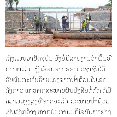
ເຖິງແມ່ນວ່າປັດຈຸບັນ ຍັງບໍ່ມີລາຍງານວ່າພື້ນທີ່
ການຜະລິດ ຫຼື ເຮືອນຊານຂອງປະຊາຊົນໄດ້
ຮັບຜົນກະທົບຮ້າຍແຮງຈາກນໍ້າຖ້ວມໃນເຂດ
ດັ່ງກ່າວ ແຕ່ຫາກສະພາບຝົນຍັງສືບຕໍ່ຕົກ ກໍມີ
ຄວາມສ່ຽງສູງທີ່ອາດຈະເກີດສະພາບນໍ້າຖ້ວມ
ເປັນວົງກວ້າງ ຫາກບໍ່ມີການແກ້ໄຂບັນຫາຢ່າງ