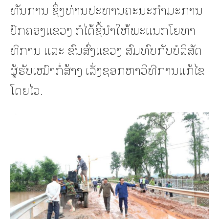
ທັນການ ຊຶ່ງທ່ານປະທານຄະນະກຳມະການ
ປົກຄອງແຂວງ ກໍໄດ້ຊີ້ນໍາໃຫ້ພະແນກໂຍທາ
ທິການ ແລະ ຂົນສົ່ງແຂວງ ສົມທົບກັບບໍລິສັດ
ຜູ້ຮັບເໝົາກໍ່ສ້າງ ເລັ່ງຊອກຫາວິທີການແກ້ໄຂ
ໂດຍໄວ.