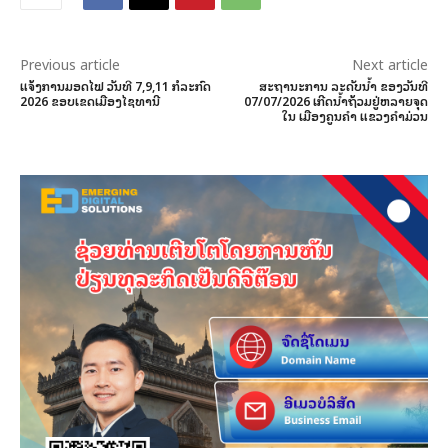
Previous article
Next article
ແຈ້ງການມອດໄຟ ວັນທີ 7,9,11 ກໍລະກົດ
ສະຖານະການ ລະດັບນ້ຳ ຂອງວັນທີ
2026 ຂອບເຂດເມືອງໄຊທານີ
07/07/2026 ເກີດນ້ຳຖ້ວມຢູ່ຫລາຍຈຸດ
ໃນ ເມືອງຄູນຄຳ ແຂວງຄຳມ່ວນ