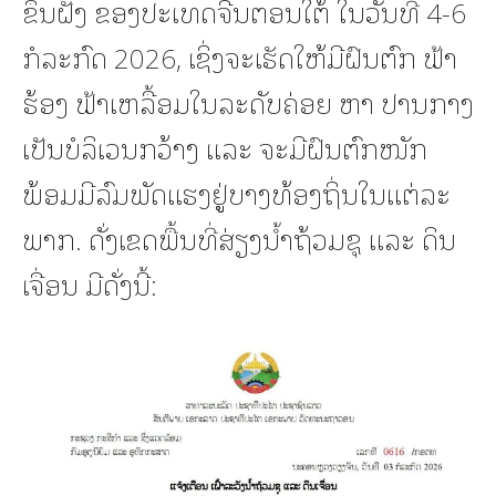
ຂຶ້ນຝັ່ງ ຂອງປະເທດຈີນຕອນໃຕ້ ໃນວັນທີ 4-6
ກໍລະກົດ 2026, ເຊິ່ງຈະເຮັດໃຫ້ມີຝົນຕົກ ຟ້າ
ຮ້ອງ ຟ້າເຫລື້ອມໃນລະດັບຄ່ອຍ ຫາ ປານກາງ
ເປັນບໍລິເວນກວ້າງ ແລະ ຈະມີຝົນຕົກໜັກ
ພ້ອມມີລົມພັດແຮງຢູູ່ບາງທ້ອງຖິ່ນໃນແຕ່ລະ
ພາກ. ດັ່ງເຂດພື້ນທີ່ສ່ຽງນ້ຳຖ້ວມຊຸ ແລະ ດິນ
ເຈື່ອນ ມີດັ່ງນີ້: