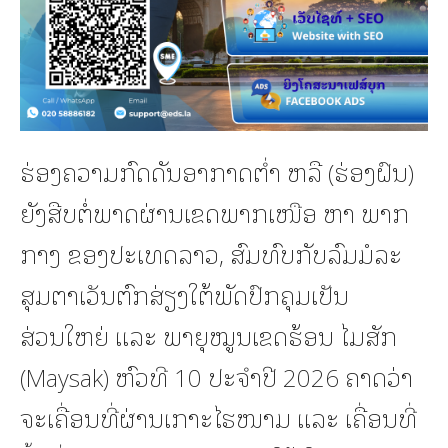
ຮ່ອງຄວາມກົດດັນອາກາດຕໍ່າ ຫລື (ຮ່ອງຝົນ)
ຍັງສືບຕໍ່ພາດຜ່ານເຂດພາກເໜືອ ຫາ ພາກ
ກາງ ຂອງປະເທດລາວ, ສົມທົບກັບລົມມໍລະ
ສຸມຕາເວັນຕົກສ່ຽງໃຕ້ພັດປົກຄຸມເປັນ
ສ່ວນໃຫຍ່ ແລະ ພາຍຸໝູນເຂດຮ້ອນ ໄມສັກ
(Maysak) ຫົວທີ 10 ປະຈໍາປີ 2026 ຄາດວ່າ
ຈະເຄື່ອນທີ່ຜ່ານເກາະໄຮໜາມ ແລະ ເຄື່ອນທີ່