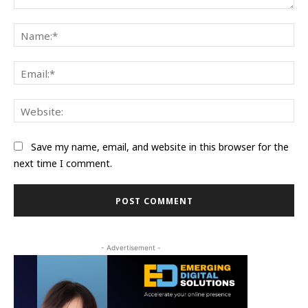
Comment:
Na
Ema
Web
Save my name, email, and website in this browser for the
next time I comment.
- Advertisement -