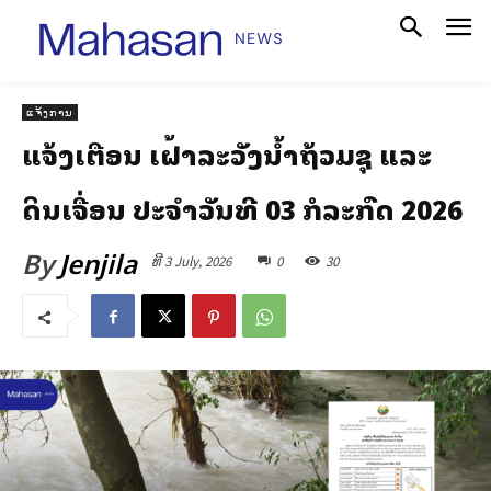
ແຈ້ງການ
ແຈ້ງເຕືອນ ເຝົ້າລະວັງນ້ຳຖ້ວມຊຸ ແລະ
ດິນເຈື່ອນ ປະຈໍາວັນທີ 03 ກໍລະກົດ 2026
By
Jenjila
ທີ 3 July, 2026
0
30