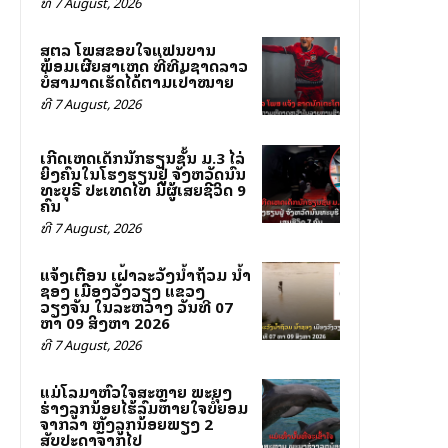
ທີ 7 August, 2026
ສຕລ ໂພສຂອບໃຈແຟນບານ
ພ້ອມເຜີຍສາເຫດ ທີ່ທີມຊາດລາວ
ບໍ່ສາມາດເຮັດໄດ້ຕາມເປົ້າໝາຍ
ທີ 7 August, 2026
ເກີດເຫດເດັກນັກຮຽນຊັ້ນ ມ.3 ໄລ່
ຍິງຄົນໃນໂຮງຮຽນຢູ່ ຈັງຫວັດນົນ
ທະບຸຣີ ປະເທດໄທ ມີຜູ້ເສຍຊີວິດ 9
ຄົນ
ທີ 7 August, 2026
ແຈ້ງເຕືອນ ເຝົ້າລະວັງນ້ຳຖ້ວມ ນ້ຳ
ຊອງ ເມືອງວັງວຽງ ແຂວງ
ວຽງຈັນ ໃນລະຫວ່າງ ວັນທີ 07
ຫາ 09 ສິງຫາ 2026
ທີ 7 August, 2026
ແມ່ໂລມາຫົວໃຈສະຫຼາຍ ພະຍຸງ
ຮ່າງລູກນ້ອຍໄຮ້ລົມຫາຍໃຈບໍ່ຍອມ
ຈາກລາ ຫຼັງລູກນ້ອຍພຽງ 2
ສັບປະດາຈາກໄປ