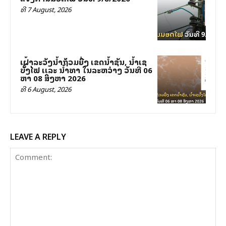
ທີ 7 August, 2026
ເຝົ້າລະວັງນໍ້າຖ້ວມຍື່ງ ເຂດນໍ້າຊັນ, ນໍ້າເຊ
ບັັ້ງໄຟ ເເລະ ນໍ້າທາ ໃນລະຫວ່າງ ວັນທີ 06
ຫາ 08 ສິງຫາ 2026
ທີ 6 August, 2026
LEAVE A REPLY