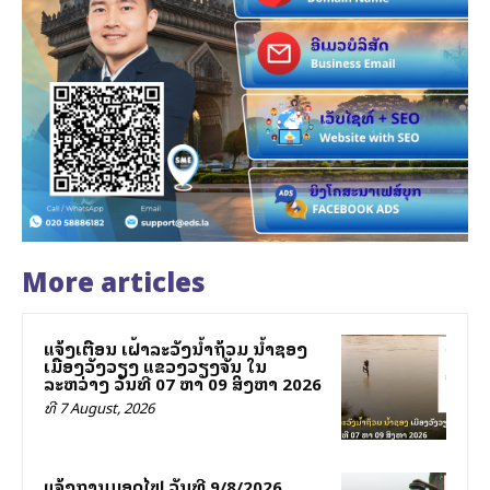
More articles
ແຈ້ງເຕືອນ ເຝົ້າລະວັງນ້ຳຖ້ວມ ນ້ຳຊອງ
ເມືອງວັງວຽງ ແຂວງວຽງຈັນ ໃນ
ລະຫວ່າງ ວັນທີ 07 ຫາ 09 ສິງຫາ 2026
ທີ 7 August, 2026
ແຈ້ງການມອດໄຟ ວັນທີ 9/8/2026