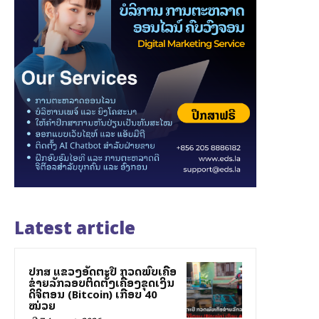
Latest article
ປກສ ແຂວງອັດຕະປື ກວດພົບເຄືອ
ຂ່າຍລັກລອບຕິດຕັ້ງເຄື່ອງຂຸດເງິນ
ດິຈິຕອນ (Bitcoin) ເກືອບ 40
ໝ່ວຍ