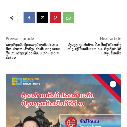
Previous article
Next article
ຮອງລັດຖະມົນຕີກະຊວງປ້ອງກັນປະເທດ
ວັງວຽງ ຫຼຸດປະລິມານຂີ້ເຫຍື້ອລົງ ເກືອບເຄິ່ງ
ຕ້ອນຮັບການເຂົ້າຢ້ຽມຂໍ່ານັບ ຂອງຄະນະ
ໜຶ່ງ, ເລັ່ງຍົກລະດັບສະໜາມ- ດຶງເຕັກໂນໂລຊີ
ຜູ້ແທນກະຊວງປ້ອງກັນປະເທດ ແຫ່ງ ສ
ແປຮູບຂີ້ເຫຍື້ອ
ຣັດເຊຍ