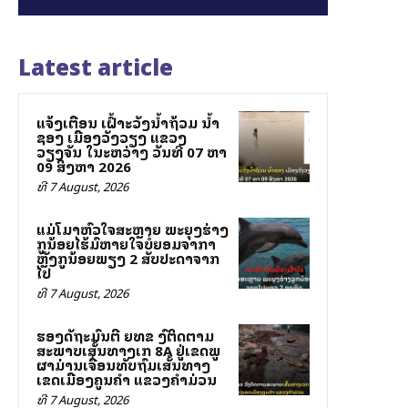
Latest article
ແຈ້ງເຕືອນ ເຝົ້າລະວັງນ້ຳຖ້ວມ ນ້ຳ
ຊອງ ເມືອງວັງວຽງ ແຂວງ
ວຽງຈັນ ໃນລະຫວ່າງ ວັນທີ 07 ຫາ
09 ສິງຫາ 2026
ທີ 7 August, 2026
ແມ່ໂລມາຫົວໃຈສະຫຼາຍ ພະຍຸງຮ່າງ
ລູກນ້ອຍໄຮ້ລົມຫາຍໃຈບໍ່ຍອມຈາກລາ
ຫຼັງລູກນ້ອຍພຽງ 2 ສັບປະດາຈາກ
ໄປ
ທີ 7 August, 2026
ຮອງລັດຖະມົນຕີ ຍທຂ ລົງຕິດຕາມ
ສະພາບເສັ້ນທາງເລກ 8A ຢູ່ເຂດພູ
ຜາມ່ານເຈື່ອນທັບຖົມເສັ້ນທາງ
ເຂດເມືອງຄູນຄໍາ ແຂວງຄໍາມ່ວນ
ທີ 7 August, 2026