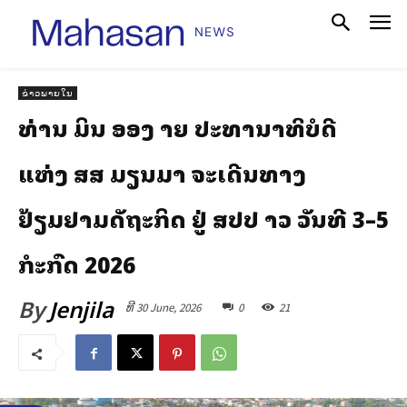
ຂ່າວພາຍໃນ
ທ່ານ ມິນ ອອງ ລາຍ ປະທານາທິບໍດີ
ແຫ່ງ ສສ ມຽນມາ ຈະເດີນທາງ
ຢ້ຽມຢາມລັດຖະກິດ ຢູ່ ສປປ ລາວ ວັນທີ 3–5
ກໍລະກົດ 2026
By
Jenjila
ທີ 30 June, 2026
0
21