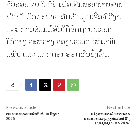
ຄົບຮອບ 70 ປີ ກໍຄື ເພື່ອເສີມຂະຫຍາຍສາຍ
ພົວພັນມິດຕະພາບ ອັນເປັນມູນເຊື້ອທີ່ດີງາມ
ແລະ ການຮ່ວມມືອັນໃກ້ຊິດຖານປະເທດ
ໃກ້ຄຽງ ລະຫວ່າງ ສອງປະເທດ ໃຫ້ແໜ້ນ
ແຟ້ນ ແລະ ແຕກດອກອອກຜົນຍິ່ງຂຶ້ນ.
Previous article
Next article
ສະພາບອາກາດປະຈໍາວັນທີ 30 ມິຖຸນາ
ແຈ້ງການມອດໄຟຂອບເຂດ
2026
ນະຄອນຫລວງວຽງຈັນວັນທີ 01,
02,03,04,05/07/2026.