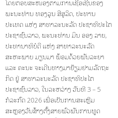
ໂດຍຕອບສະໜອງຕາມການເຊື້ອເຊີນຂອງ
ພະນະທ່ານ ທອງລຸນ ສີສຸລິດ, ປະທານ
ປະເທດ ແຫ່ງ ສາທາລະນະລັດ ປະຊາທິປະໄຕ
ປະຊາຊົນລາວ, ພະນະທ່ານ ມິນ ອອງ ລາຍ,
ປະທານາທິບໍດີ ແຫ່ງ ສາທາລະນະລັດ
ສະຫະພາບ ມຽນມາ ພ້ອມດ້ວຍພັນລະຍາ
ແລະ ຄະນະ ຈະເດີນທາງມາຢ້ຽມຢາມລັດຖະ
ກິດ ຢູ່ ສາທາລະນະລັດ ປະຊາທິປະໄຕ
ປະຊາຊົນລາວ, ໃນລະຫວ່າງ ວັນທີ 3 – 5
ກໍລະກົດ 2026 ເພື່ອເປັນການສະເຫຼີມ
ສະຫຼອງວັນສ້າງຕັ້ງສາຍພົວພັນການທູດ