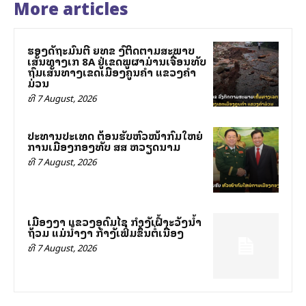
More articles
ຮອງລັດຖະມົນຕີ ຍທຂ ລົງຕິດຕາມສະພາບ
ເສັ້ນທາງເລກ 8A ຢູ່ເຂດພູຜາມ່ານເຈື່ອນທັບ
ຖົມເສັ້ນທາງເຂດເມືອງຄູນຄໍາ ແຂວງຄໍາ
ມ່ວນ
ທີ 7 August, 2026
ປະທານປະເທດ ຕ້ອນຮັບຫົວໜ້າກົມໃຫຍ່
ການເມືອງກອງທັບ ສສ ຫວຽດນາມ
ທີ 7 August, 2026
ເມືອງງາ ແຂວງອຸດົມໄຊ ກຳລັງເຝົ້າລະວັງນ້ຳ
ຖ້ວມ ແມ່ນ້ຳງາ ກຳລັງເພີ່ມຂຶ້ນຕໍ່ເນື່ອງ
ທີ 7 August, 2026