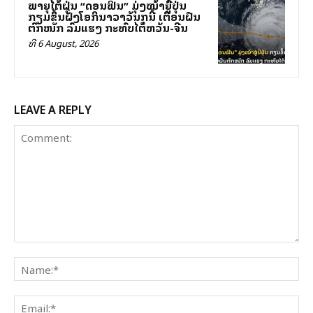
ພາຍຸໄຕ້ຝຸ່ນ “ດອນຟິນ” ມຸ່ງໜ້າສູ່ຍີ່ປຸ່ນ
ກຽມຂຶ້ນຝັ່ງໂອກິນາວາວັນສຸກນີ້ ເຕືອນຝົນ
ຕົກໜັກ ລົມແຮງ ກະທົບໄຕ້ຫວັນ-ຈີນ
ທີ 6 August, 2026
LEAVE A REPLY
Comment:
Na
Ema