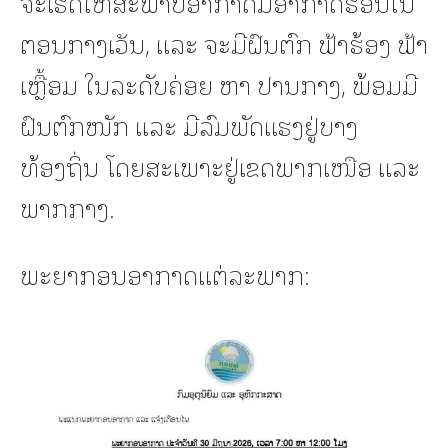
ຈະເຮັດໃຫ້ສະພາບອາກາດມີອາກາດຮ້ອນໃນ
ຕອນກາງເວັນ, ແລະ ຈະມີຝົນຕົກ ຟ້າຮ້ອງ ຟ້າ
ເຫຼື້ອມ ໃນລະດັບຄ່ອຍ ຫາ ປານກາງ, ພ້ອມມີ
ຝົນຕົກໜັກ ແລະ ມີລົມພັດແຮງຢູ່ບາງ
ທ້ອງຖິ່ນ ໂດຍສະເພາະຢູ່ເຂດພາກເໜືອ ແລະ
ພາກກາງ.
ພະຍາກອນອາກາດແຕ່ລະພາກ: