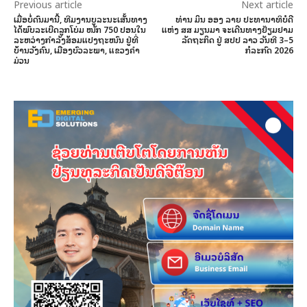
Previous article
Next article
ເມື່ອບໍ່ດົນມານີ້, ທີມງານບູລະນະເສັ້ນທາງ
ທ່ານ ມິນ ອອງ ລາຍ ປະທານາທິບໍດີ
ໄດ້ພົບລະເບີດລູກໂບ່ມ ໜັກ 750 ປອນໃນ
ແຫ່ງ ສສ ມຽນມາ ຈະເດີນທາງຢ້ຽມຢາມ
ລະຫວ່າງກໍາລັງສ້ອມແປງຖະໜົນ ຢູ່ທີ່
ລັດຖະກິດ ຢູ່ ສປປ ລາວ ວັນທີ 3–5
ບ້ານວັງຄົນ, ເມືອງບົວລະພາ, ແຂວງຄຳ
ກໍລະກົດ 2026
ມ່ວນ