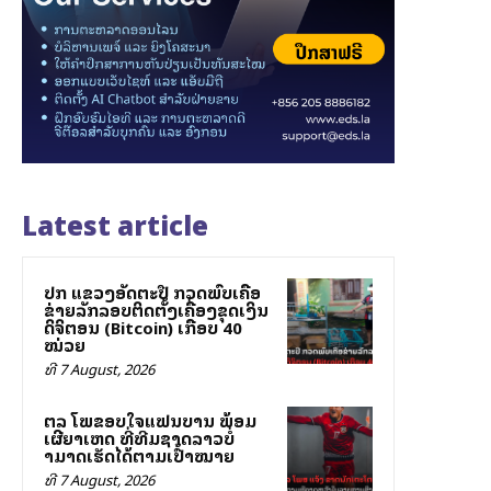
Latest article
ປກສ ແຂວງອັດຕະປື ກວດພົບເຄືອ
ຂ່າຍລັກລອບຕິດຕັ້ງເຄື່ອງຂຸດເງິນ
ດິຈິຕອນ (Bitcoin) ເກືອບ 40
ໝ່ວຍ
ທີ 7 August, 2026
ສຕລ ໂພສຂອບໃຈແຟນບານ ພ້ອມ
ເຜີຍສາເຫດ ທີ່ທີມຊາດລາວບໍ່
ສາມາດເຮັດໄດ້ຕາມເປົ້າໝາຍ
ທີ 7 August, 2026