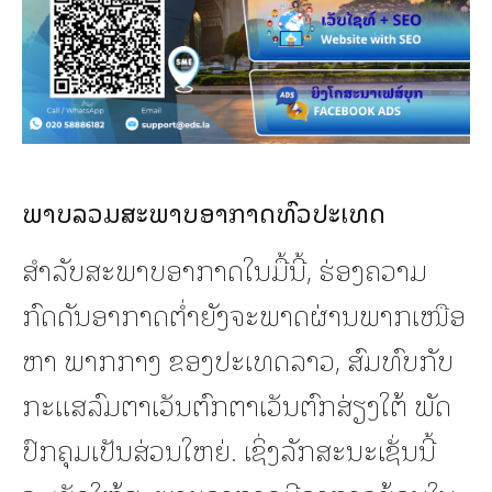
ພາບລວມສະພາບອາກາດທົ່ວປະເທດ
ສຳລັບສະພາບອາກາດໃນມື້ນີ້, ຮ່ອງຄວາມ
ກົດດັນອາກາດຕ່ຳຍັງຈະພາດຜ່ານພາກເໜືອ
ຫາ ພາກກາງ ຂອງປະເທດລາວ, ສົມທົບກັບ
ກະແສລົມຕາເວັນຕົກຕາເວັນຕົກສ່ຽງໃຕ້ ພັດ
ປົກຄຸມເປັນສ່ວນໃຫຍ່. ເຊິ່ງລັກສະນະເຊັ່ນນີ້