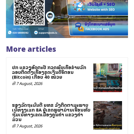
More articles
ປກສ ແຂວງອັດຕະປື ກວດພົບເຄືອຂ່າຍລັກ
ລອບຕິດຕັ້ງເຄື່ອງຂຸດເງິນດິຈິຕອນ
(Bitcoin) ເກືອບ 40 ໝ່ວຍ
ທີ 7 August, 2026
ຮອງລັດຖະມົນຕີ ຍທຂ ລົງຕິດຕາມສະພາບ
ເສັ້ນທາງເລກ 8A ຢູ່ເຂດພູຜາມ່ານເຈື່ອນທັບ
ຖົມເສັ້ນທາງເຂດເມືອງຄູນຄໍາ ແຂວງຄໍາ
ມ່ວນ
ທີ 7 August, 2026