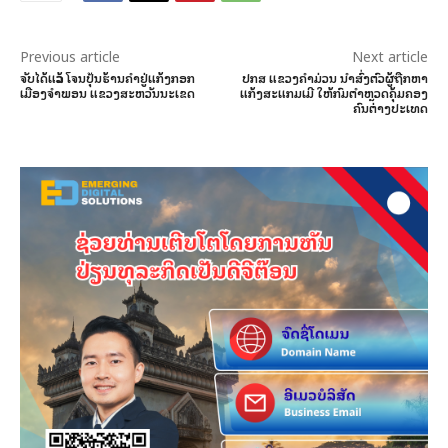
Previous article
Next article
ຈັບໄດ້ແລ້ວ ໂຈນປຸ້ນຮ້ານຄຳຢູ່ແກ້ງກອກ
ປກສ ແຂວງຄໍາມ່ວນ ນໍາສົ່ງຕົວຜູ້ຖືກຫາ
ເມືອງຈຳພອນ ແຂວງສະຫວັນນະເຂດ
ແກ້ງສະແກມເມີ ໃຫ້ກົມຕໍາຫຼວດຄຸ້ມຄອງ
ຄົນຕ່າງປະເທດ