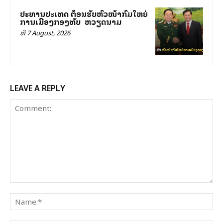
ປະທານປະເທດ ຕ້ອນຮັບຫົວໜ້າກົມໃຫຍ່
ການເມືອງກອງທັບ ສສ ຫວຽດນາມ
ທີ 7 August, 2026
LEAVE A REPLY
Comment:
Na