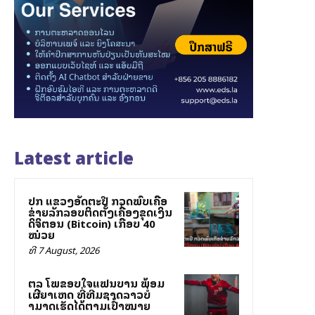
Latest article
ປກສ ແຂວງອັດຕະປື ກວດພົບເຄືອ
ຂ່າຍລັກລອບຕິດຕັ້ງເຄື່ອງຂຸດເງິນ
ດິຈິຕອນ (Bitcoin) ເກືອບ 40
ໝ່ວຍ
ທີ 7 August, 2026
ສຕລ ໂພສຂອບໃຈແຟນບານ ພ້ອມ
ເຜີຍສາເຫດ ທີ່ທີມຊາດລາວບໍ່
ສາມາດເຮັດໄດ້ຕາມເປົ້າໝາຍ