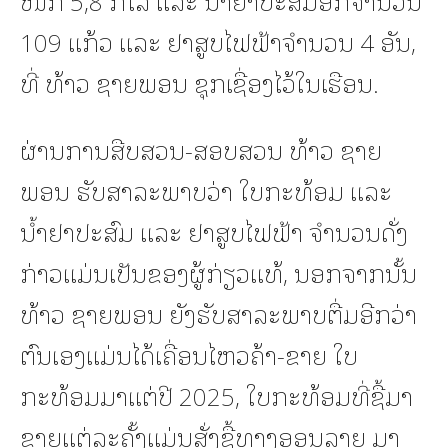
109 ແກ້ວ ແລະ ຢາສູບໄຟຟ້າຈຳນວນ 4 ອັນ,
ທີ່ ທ້າວ ຊາຍພອນ ຊຸກເຊື່ອງໄວ້ໃນເຮືອນ.
ຜ່ານການສືບສວນ-ສອບສວນ ທ້າວ ຊາຍ
ພອນ ຮັບສາລະພາບວ່າ ໃບກະທ້ອມ ແລະ
ນ້ຳຢາປະສົມ ແລະ ຢາສູບໄຟຟ້າ ຈຳນວນດັ່ງ
ກ່າວແມ່ນເປັນຂອງຜູ້ກ່ຽວແທ້, ນອກຈາກນັ້ນ
ທ້າວ ຊາຍພອນ ຍັງຮັບສາລະພາບຕື່ມອີກວ່າ
ຕົນເອງແມ່ນໄດ້ເຄື່ອນໄຫວຄ້າ-ຂາຍ ໃບ
ກະທ້ອມມາແຕ່ປີ 2025, ໃບກະທ້ອມທີ່ຊື້ມາ
ຂາຍແຕ່ລະຄັ້ງແມ່ນສັ່ງຊື້ທາງອອນລາຍ ມາ