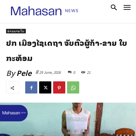
ຂ່າວພາຍໃນ
ປກສ ເມືອງໄຊເສດຖາ ຈັບຕົວຜູ້ຄ້າ-ຂາຍ ໃບ
ກະທ້ອມ
By
Pele
ທີ 29 June, 2026
0
21