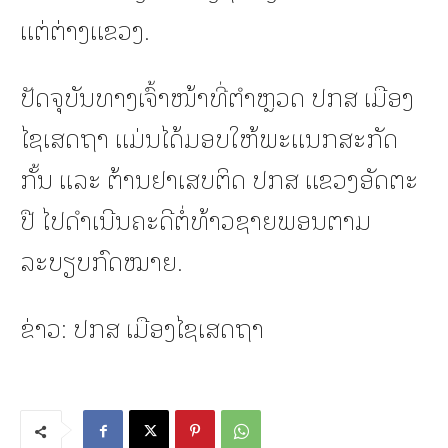
ແຕ່ຕ່າງແຂວງ.
ປັດຈຸບັນທາງເຈົ້າໜ້າທີ່ຕຳຫຼວດ ປກສ ເມືອງ
ໄຊເສດຖາ ແມ່ນໄດ້ມອບໃຫ້ພະແນກສະກັດ
ກັ້ນ ແລະ ຕ້ານຢາເສບຕິດ ປກສ ແຂວງອັດຕະ
ປື ໄປດຳເນີນຄະດີຕໍ່ທ້າວຊາຍພອນຕາມ
ລະບຽບກົດໝາຍ.
ຂ່າວ: ປກສ ເມືອງໄຊເສດຖາ