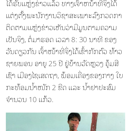
ໄດ້ຮັບແຫຼ່ງຂ່າວແລ້ວ ທາງເຈົ້າຫນ້າທີ່ຈຶ່ງໄດ້
ແຕ່ງຕັ້ງພະນັກງານວິຊາສະເພາະລົງກວດກາ
ຕິດຕາມແຫຼ່ງຂ່າວເຫັນວ່າມີມູນຕາມຄວາມ
ເປັນຈິງ, ຕໍ່ມາຮອດ ເວລາ 8: 30 ນາທີ ຂອງ
ວັນດຽວກັນ ເຈົ້າໜ້າທີ່ຈຶ່ງໄດ້ເຂົ້າກັກຕົວ ທ້າວ
ຊາຍພອນ ອາຍຸ 25 ປີ ຢູ່ບ້ານວັດຫຼວງ ຄຸ້ມສີ
ເຊົາ ເມືອງໄຊເສດຖາ, ພ້ອມເຄື່ອງຂອງກາງ ໃບ
ກະທ້ອມນ້ຳໜັກ 2 ຂີດ ແລະ ນ້ຳຢາປະສົມ
ຈຳນວນ 10 ແກ້ວ.