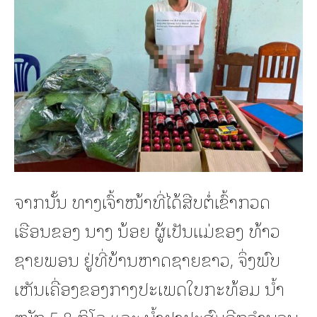
ຈາກນັ້ນ ທາງເຈົ້າໜ້າທີ່ໄດ້ສືບຕໍ່ເຂົ້າກວດ
ເຮືອນຂອງ ນາງ ນ້ອຍ ຜູ້ເປັນແມ່ຂອງ ທ້າວ
ຊາຍພອນ ຢູ່ທີ່ບ້ານຫາດຊາຍຂາວ, ຈຶ່ງພົບ
ເຫັນເຄື່ອງຂອງກາງປະເພດໃບກະທ້ອມ ນ້ຳ
ໜັກ 5,8 ກິໂລ ແລະ ນ້ຳຢາປະສົມອີກຈຳນວນ