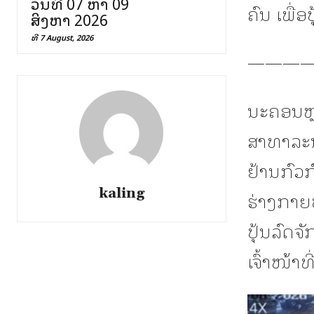
ວັນທີ 07 ຫາ 09
ຄົນ ເພື່ອ
ສິງຫາ 2026
ທີ 7 August, 2026
———
ນະຄອນຫຼ
ສາທາລະນ
ຢ້ານກົວກ
kaling
ຮ່າງກາຍປ
ປຸ້ນລົດຈ
ເຈົ້າໜ້າ