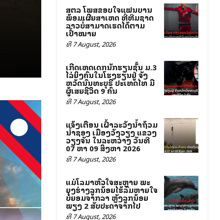
ສຕລ ໂພສຂອບໃຈແຟນບານ
ພ້ອມເຜີຍສາເຫດ ທີ່ທີມຊາດ
ລາວບໍ່ສາມາດເຮັດໄດ້ຕາມ
ເປົ້າໝາຍ
ທີ 7 August, 2026
ເກີດເຫດເດັກນັກຮຽນຊັ້ນ ມ.3
ໄລ່ຍິງຄົນໃນໂຮງຮຽນຢູ່ ຈັງ
ຫວັດນົນທະບຸຣີ ປະເທດໄທ ມີ
ຜູ້ເສຍຊີວິດ 9 ຄົນ
ທີ 7 August, 2026
ແຈ້ງເຕືອນ ເຝົ້າລະວັງນ້ຳຖ້ວມ
ນ້ຳຊອງ ເມືອງວັງວຽງ ແຂວງ
ວຽງຈັນ ໃນລະຫວ່າງ ວັນທີ
07 ຫາ 09 ສິງຫາ 2026
ທີ 7 August, 2026
ແມ່ໂລມາຫົວໃຈສະຫຼາຍ ພະ
ຍຸງຮ່າງລູກນ້ອຍໄຮ້ລົມຫາຍໃຈ
ບໍ່ຍອມຈາກລາ ຫຼັງລູກນ້ອຍ
ພຽງ 2 ສັບປະດາຈາກໄປ
ທີ 7 August, 2026