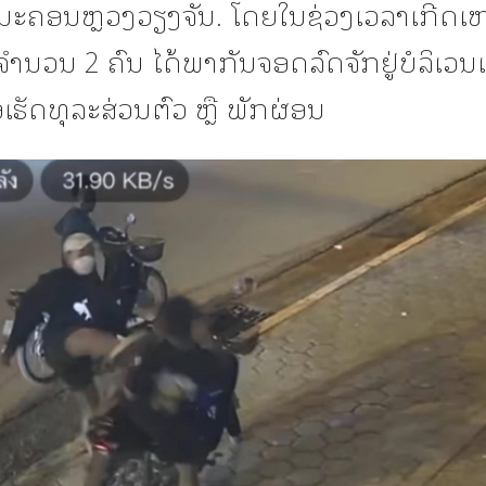
ນະຄອນຫຼວງວຽງຈັນ. ໂດຍໃນຊ່ວງເວລາເກີດເຫ
ຈຳນວນ 2 ຄົນ ໄດ້ພາກັນຈອດລົດຈັກຢູ່ບໍລິເວ
ອເຮັດທຸລະສ່ວນຕົວ ຫຼື ພັກຜ່ອນ