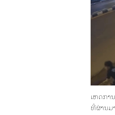
ເຫດການສະ
ທີ່ຜ່ານມ