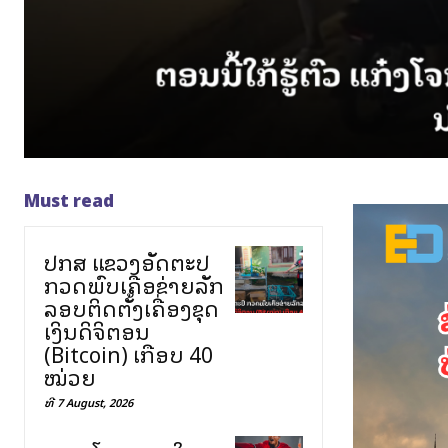
Must read
ປກສ ແຂວງອັດຕະປື
ກວດພົບເຄືອຂ່າຍລັກ
ລອບຕິດຕັ້ງເຄື່ອງຂຸດ
ເງິນດິຈິຕອນ
(Bitcoin) ເກືອບ 40
ໝ່ວຍ
ທີ 7 August, 2026