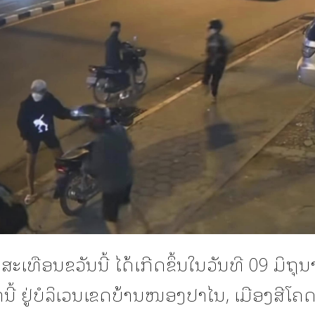
ເທືອນຂວັນນີ້ ໄດ້ເກີດຂຶ້ນໃນວັນທີ 09 ມິຖຸ
ານີ້ ຢູ່ບໍລິເວນເຂດບ້ານໜອງປາໄນ, ເມືອງສີໂຄ