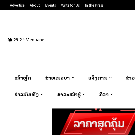
Advertise
About
Events
Write for Us
In the Press
29.2
Vientiane
C
ໜ້າຫຼັກ
ຂ່າວແນະນຳ
ແຈ້ງການ
ຂ່າ
ຂ່າວບັນເທີງ
ສາລະໜ້າຮູ້
ກິລາ