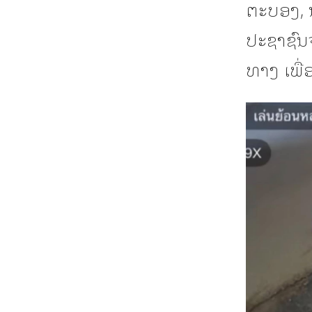
ຕະບອງ, 
ປະຊາຊົນ
ທາງ ເພື່