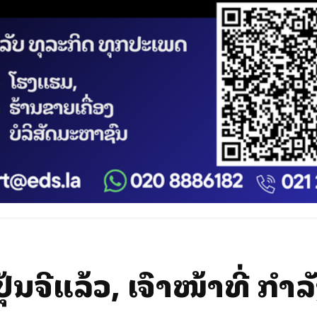
້ນຈີ້ແລ້ວ, ເຈົ້າໜ້າທີ່ ກໍາ