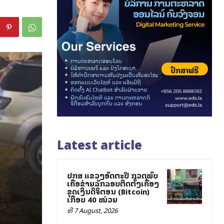
Latest article
ປກສ ແຂວງອັດຕະປື ກວດພົບ
ເຄືອຂ່າຍລັກລອບຕິດຕັ້ງເຄື່ອງ
ຂຸດເງິນດິຈິຕອນ (Bitcoin)
ເກືອບ 40 ໝ່ວຍ
ທີ 7 August, 2026