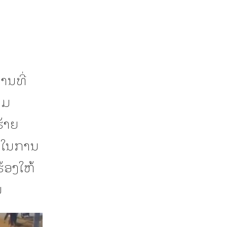
ານທີ່
າມ
ຮ້າຍ
ົງໃນການ
ຮ້ອງໃຫ້
ນ