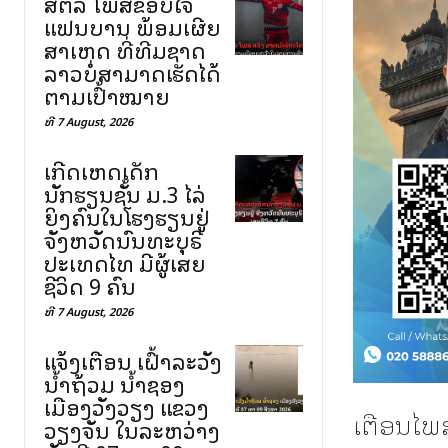
ສຕລ ໂພສຂອບໃຈ
ແຟນບານ ພ້ອມເຜີຍ
ສາເຫດ ທີ່ທີມຊາດ
ລາວບໍ່ສາມາດເຮັດໄດ້
ຕາມເປົ້າໝາຍ
ທີ 7 August, 2026
ເກີດເຫດເດັກ
ນັກຮຽນຊັ້ນ ມ.3 ໄລ່
ຍິງຄົນໃນໂຮງຮຽນຢູ່
ຈັງຫວັດນົນທະບຸຣີ
ປະເທດໄທ ມີຜູ້ເສຍ
ຊີວິດ 9 ຄົນ
ທີ 7 August, 2026
ແຈ້ງເຕືອນ ເຝົ້າລະວັງ
ນ້ຳຖ້ວມ ນ້ຳຊອງ
ເມືອງວັງວຽງ ແຂວງ
ເຕືອນໄພສ
ວຽງຈັນ ໃນລະຫວ່າງ