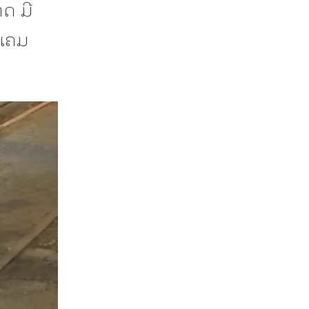
ດ ມີ
ນແຄມ