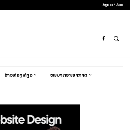
Sign in / Join
ຂ່າວທ່ອງທ່ຽວ
ພະຍາກອນອາກາດ