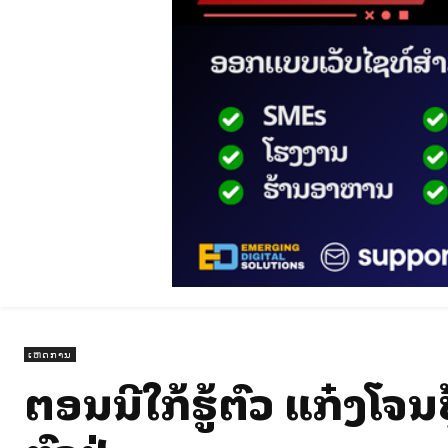
ເຫດການ
ຕອນນີ້ໃກ້ຮູ້ຕົວ ແກ໋ງໂຈນປຸ