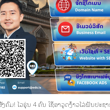
ັງຄົມ! ໄວຮຸ່ນ 4 ຄົນ ໃຊ້ອາວຸດງ້າວໄລ່ຟັນປະຊາ