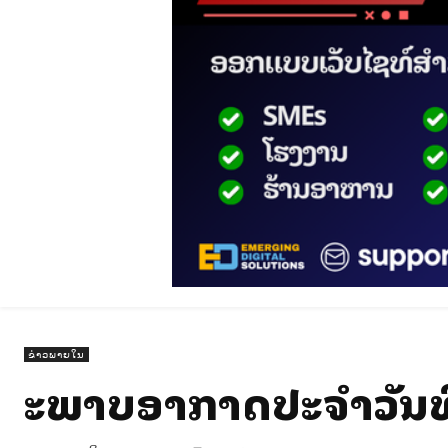
ຂ່າວພາຍໃນ
ສະພາບອາກາດປະຈໍາວັນທີ