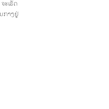
 ຈະເຮັດ
ນກາງຢູ່
ງ