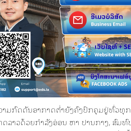
ວາມກົດດັນອາກາດຕ່ຳຍັງຄົງປົກຄຸມຢູ່ທົ່ວທ
ດລາວດ້ວຍກຳລັງອ່ອນ ຫາ ປານກາງ, ສົມທົ