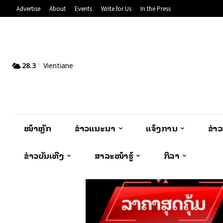
Advertise
About
Events
Write for Us
In the Press
28.3
Vientiane
C
ໜ້າຫຼັກ
ຂ່າວແນະນຳ
ແຈ້ງການ
ຂ່າ
ຂ່າວບັນເທີງ
ສາລະໜ້າຮູ້
ກິລາ