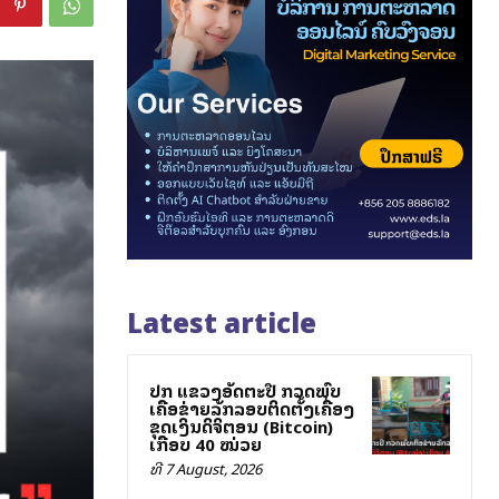
Latest article
ປກສ ແຂວງອັດຕະປື ກວດພົບ
ເຄືອຂ່າຍລັກລອບຕິດຕັ້ງເຄື່ອງ
ຂຸດເງິນດິຈິຕອນ (Bitcoin)
ເກືອບ 40 ໝ່ວຍ
ທີ 7 August, 2026