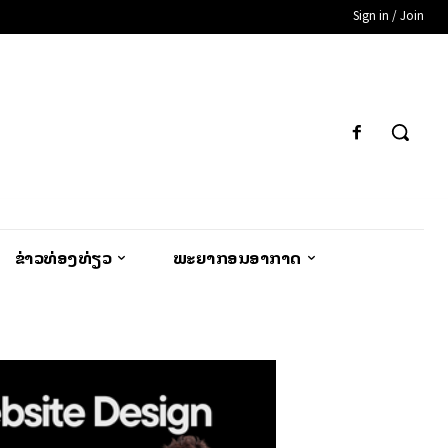
Sign in / Join
ຂ່າວທ່ອງທ່ຽວ
ພະຍາກອນອາກາດ