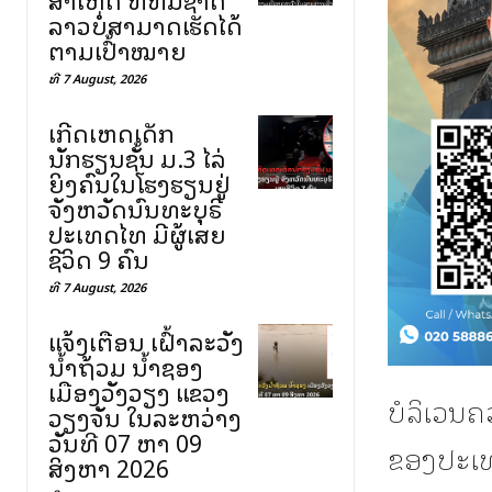
ລາວບໍ່ສາມາດເຮັດໄດ້
ຕາມເປົ້າໝາຍ
ທີ 7 August, 2026
ເກີດເຫດເດັກ
ນັກຮຽນຊັ້ນ ມ.3 ໄລ່
ຍິງຄົນໃນໂຮງຮຽນຢູ່
ຈັງຫວັດນົນທະບຸຣີ
ປະເທດໄທ ມີຜູ້ເສຍ
ຊີວິດ 9 ຄົນ
ທີ 7 August, 2026
ແຈ້ງເຕືອນ ເຝົ້າລະວັງ
ນ້ຳຖ້ວມ ນ້ຳຊອງ
ເມືອງວັງວຽງ ແຂວງ
ບໍລິເວນຄ
ວຽງຈັນ ໃນລະຫວ່າງ
ວັນທີ 07 ຫາ 09
ຂອງປະເທ
ສິງຫາ 2026