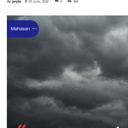
By
Jenjila
ທີ 10 June, 2026
0
468