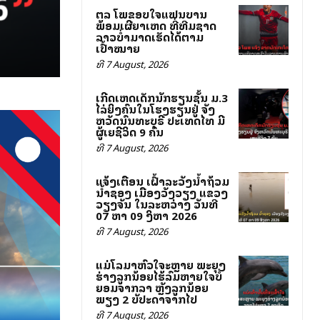
ສຕລ ໂພສຂອບໃຈແຟນບານ
ພ້ອມເຜີຍສາເຫດ ທີ່ທີມຊາດ
ລາວບໍ່ສາມາດເຮັດໄດ້ຕາມ
ເປົ້າໝາຍ
ທີ 7 August, 2026
ເກີດເຫດເດັກນັກຮຽນຊັ້ນ ມ.3
ໄລ່ຍິງຄົນໃນໂຮງຮຽນຢູ່ ຈັງ
ຫວັດນົນທະບຸຣີ ປະເທດໄທ ມີ
ຜູ້ເສຍຊີວິດ 9 ຄົນ
ທີ 7 August, 2026
ແຈ້ງເຕືອນ ເຝົ້າລະວັງນ້ຳຖ້ວມ
ນ້ຳຊອງ ເມືອງວັງວຽງ ແຂວງ
ວຽງຈັນ ໃນລະຫວ່າງ ວັນທີ
07 ຫາ 09 ສິງຫາ 2026
ທີ 7 August, 2026
ແມ່ໂລມາຫົວໃຈສະຫຼາຍ ພະຍຸງ
ຮ່າງລູກນ້ອຍໄຮ້ລົມຫາຍໃຈບໍ່
ຍອມຈາກລາ ຫຼັງລູກນ້ອຍ
ພຽງ 2 ສັບປະດາຈາກໄປ
ທີ 7 August, 2026