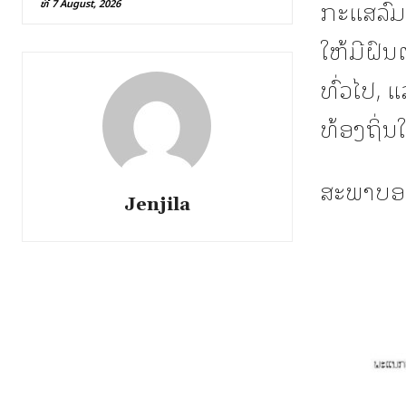
ກະແສລົມຕ
ທີ 7 August, 2026
ໃຫ້ມີຝົນ
ທົ່ວໄປ, 
ທ້ອງຖິ່
ສະພາບອາ
Jenjila