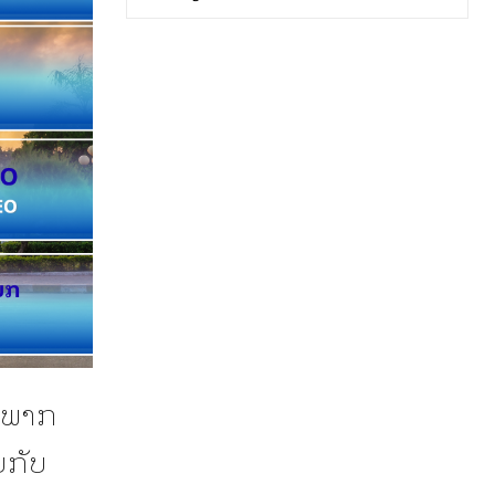
ຸກພາກ
ບກັບ