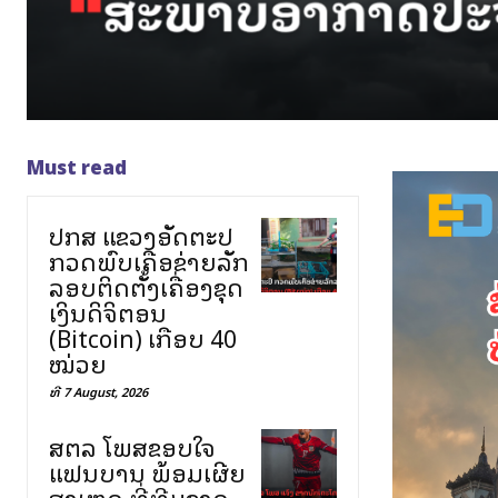
Must read
ປກສ ແຂວງອັດຕະປື
ກວດພົບເຄືອຂ່າຍລັກ
ລອບຕິດຕັ້ງເຄື່ອງຂຸດ
ເງິນດິຈິຕອນ
(Bitcoin) ເກືອບ 40
ໝ່ວຍ
ທີ 7 August, 2026
ສຕລ ໂພສຂອບໃຈ
ແຟນບານ ພ້ອມເຜີຍ
ສາເຫດ ທີ່ທີມຊາດ