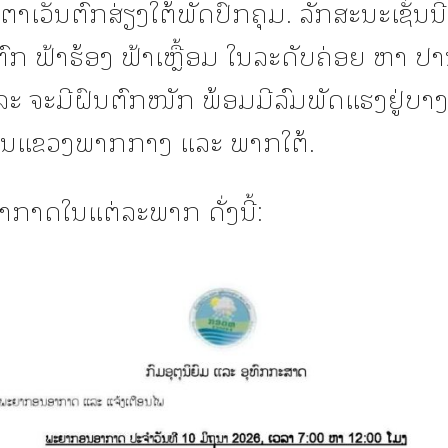
າເວັນຕົກສ່ຽງໃຕ້ພັດປົກຄຸມ. ລັກສະນະເຊັ່ນນີ້
ຕົກ ຟ້າຮ້ອງ ຟ້າເຫຼື້ອມ ໃນລະດັບຄ່ອຍ ຫາ ປາ
ແລະ ຈະມີຝົນຕົກໜັກ ພ້ອມມີລົມພັດແຮງຢູ່ບາ
ນໃນແຂວງພາກກາງ ແລະ ພາກໃຕ້.
ກາດໃນແຕ່ລະພາກ ດັ່ງນີ້: