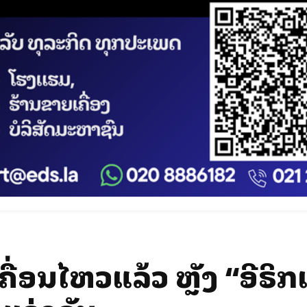
່ອນໄຫວແລ້ວ ຫຼັງ “ອີຣິກເ