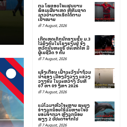
ສຕລ ໂພສຂອບໃຈແຟນບານ
ພ້ອມເຜີຍສາເຫດ ທີ່ທີມຊາດ
ລາວບໍ່ສາມາດເຮັດໄດ້ຕາມ
ເປົ້າໝາຍ
ທີ 7 August, 2026
ເກີດເຫດເດັກນັກຮຽນຊັ້ນ ມ.3
ໄລ່ຍິງຄົນໃນໂຮງຮຽນຢູ່ ຈັງ
ຫວັດນົນທະບຸຣີ ປະເທດໄທ ມີ
ຜູ້ເສຍຊີວິດ 9 ຄົນ
ທີ 7 August, 2026
ແຈ້ງເຕືອນ ເຝົ້າລະວັງນ້ຳຖ້ວມ
ນ້ຳຊອງ ເມືອງວັງວຽງ ແຂວງ
ວຽງຈັນ ໃນລະຫວ່າງ ວັນທີ
07 ຫາ 09 ສິງຫາ 2026
ທີ 7 August, 2026
ແມ່ໂລມາຫົວໃຈສະຫຼາຍ ພະຍຸງ
ຮ່າງລູກນ້ອຍໄຮ້ລົມຫາຍໃຈບໍ່
ຍອມຈາກລາ ຫຼັງລູກນ້ອຍ
ພຽງ 2 ສັບປະດາຈາກໄປ
ທີ 7 August, 2026