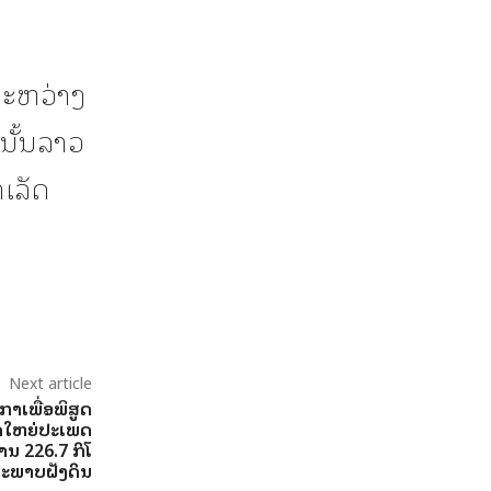
ລະຫວ່າງ
ງນັ້ນລາວ
ເລັດ
Next article
າເພື່ອພິສູດ
ບີດໃຫຍ່ປະເພດ
 226.7 ກິໂລ
ນສະພາບຝັງດິນ