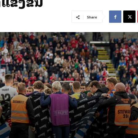
ແຂ່ງຂັນ
Share