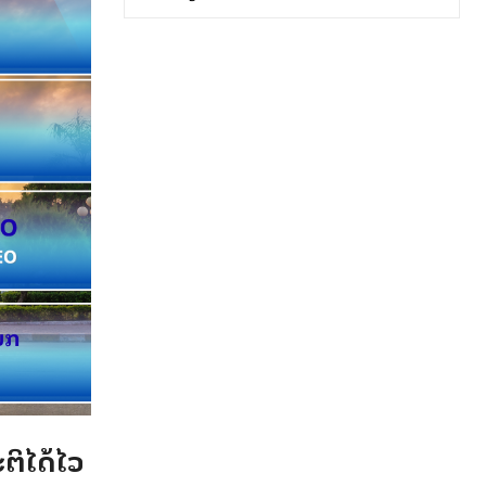
ຕິໄດ້ໄວ