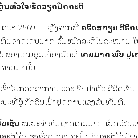
ຕຸ້ນຫົວໃຈເຮັດວຽກປົກກະຕິ
ມິຖຸນາ 2569 — ຫຼັງຈາກທີ່
ຄຣິດສຕຽນ ອີຣິກເ
ີມຊາດເດນມາກ ລົ້ມໝົດສະຕິໃນສະໜາມ ໃ
5 ຂອງເກມອຸ່ນເຄື່ອງນັດທີ່
ເດນມາກ ພົບ ຢູເ
ີ່ຜ່ານມານັ້ນ
ເຂົ້າໄປກວດອາການ ແລະ ຮີບນຳຕົວ ອີຣິດເຊັນ ສ
ນະທີ່ຜູ້ຕັດສິນເປົ່າຢຸດການແຂ່ງຂັນທັນທີ.
ໂບເຊັນ
ໝໍປະຈຳທີມຊາດເດນມາກ ເປີດເຜີຍວ່າ
ົບສະຕິໄດ້ພຽງຊົ່ວຄູ່ ກ່ອນຈະຟື້ນຄືນສະຕິໄດ້ຢ່າ