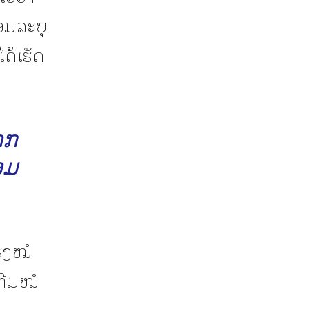
ອມລະບຸ
ດ້ເຮັດ
າກ
ອມ
ໂຮງໝໍ
ທີມໝໍ