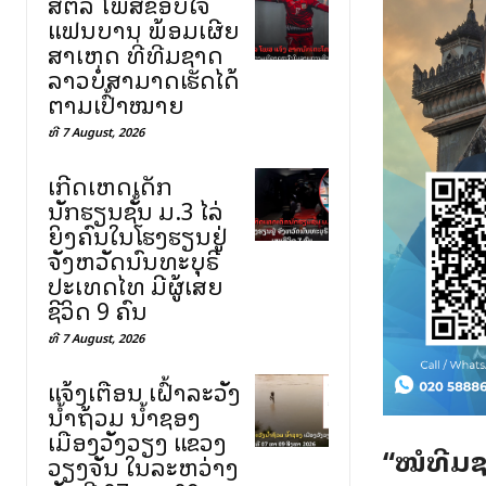
ສຕລ ໂພສຂອບໃຈ
ແຟນບານ ພ້ອມເຜີຍ
ສາເຫດ ທີ່ທີມຊາດ
ລາວບໍ່ສາມາດເຮັດໄດ້
ຕາມເປົ້າໝາຍ
ທີ 7 August, 2026
ເກີດເຫດເດັກ
ນັກຮຽນຊັ້ນ ມ.3 ໄລ່
ຍິງຄົນໃນໂຮງຮຽນຢູ່
ຈັງຫວັດນົນທະບຸຣີ
ປະເທດໄທ ມີຜູ້ເສຍ
ຊີວິດ 9 ຄົນ
ທີ 7 August, 2026
ແຈ້ງເຕືອນ ເຝົ້າລະວັງ
ນ້ຳຖ້ວມ ນ້ຳຊອງ
ເມືອງວັງວຽງ ແຂວງ
“ໝໍທີມຊ
ວຽງຈັນ ໃນລະຫວ່າງ