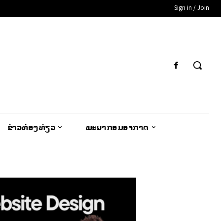
Sign in / Join
ຂ່າວທ່ອງທ່ຽວ
ພະຍາກອນອາກາດ