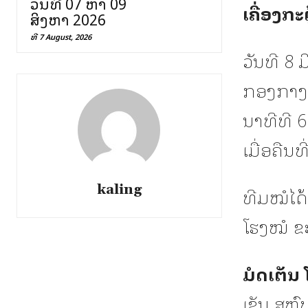
ວັນທີ 07 ຫາ 09
ເຄື່ອງກະ
ສິງຫາ 2026
ທີ 7 August, 2026
ວັນທີ 8 
ກອງກາງທ
ນາທີທີ 6
ເມື່ອຄືນທ
kaling
ທີມໝໍໄດ້
ໂຮງໝໍ ຂະ
ມໍດເຕັນ 
ເຊັນ ສຸຫຼ