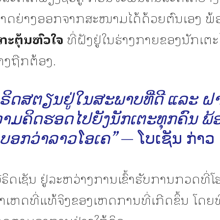
າດຍ່າງອອກຈາກສະໜາມໄດ້ດ້ວຍຕົນເອງ ພ້
ງກະຕຸ້ນຫົວໃຈ
ທີ່ຝັງຢູ່ໃນຮ່າງກາຍຂອງນັກເຕະໄ
າງຖືກຕ້ອງ.
ຣິດສຕຽນຢູ່ໃນສະພາບທີ່ດີ ແລະ ຝ
າມຄິດຮອດໄປຍັງນັກເຕະທຸກຄົນ ພ້
ບອກວ່າລາວໂອເຄ”
— ໂບເຊັນ ກ່າວ
ອີຣິດເຊັນ ຢູ່ລະຫວ່າງການເຂົ້າຮັບການກວດທີ່
ສາເຫດທີ່ແທ້ຈິງຂອງເຫດການທີ່ເກີດຂຶ້ນ ໂດຍ