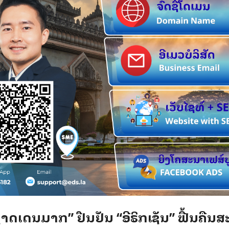
າດເດນມາກ” ຢືນຢັນ “ອີຣິກເຊັນ” ຟື້ນຄືນສະ