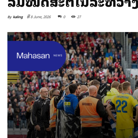
ລົ້ມໝົດສະຕິໃນລະຫວ່າງ
By
kaling
ທີ 8 June, 2026
0
27