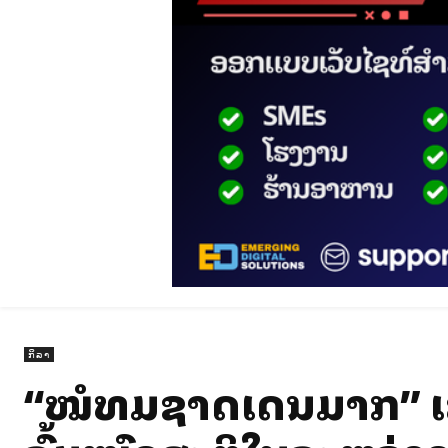
ກິລາ
“ໝໍທີມຊາດເດນມາກ” ເຄື