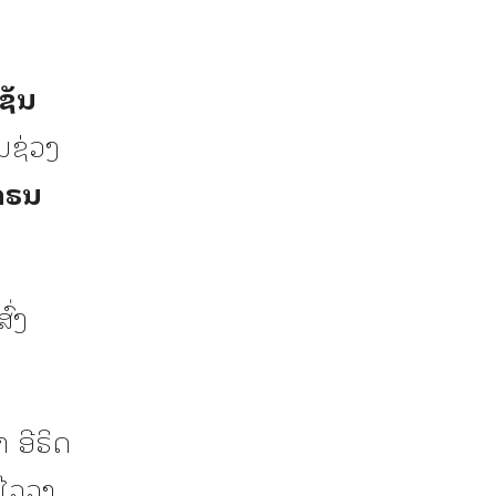
ຊັນ
ນຊ່ວງ
ຄຣນ
ົ່ງ
 ອີຣິດ
ງໄວວາ