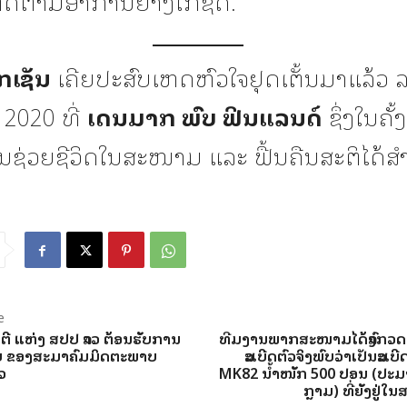
່ຕິດຕາມອາການຢ່າງໃກ້ຊິດ.
ິກເຊັນ
ເຄີຍປະສົບເຫດຫົວໃຈຢຸດເຕັ້ນມາແລ້ວ 
 2020 ທີ່
ເດນມາກ ພົບ ຟິນແລນດ໌
ຊຶ່ງໃນຄັ້
ນຊ່ວຍຊີວິດໃນສະໜາມ ແລະ ຟື້ນຄືນສະຕິໄດ້ສຳ
e
ນຕີ ແຫ່ງ ສປປ ລາວ ຕ້ອນຮັບການ
ທີມງານພາກສະໜາມໄດ້ລົງກວດກ
ານັບ ຂອງສະມາຄົມມິດຕະພາບ
ລະເບີດຕົວຈິງພົບວ່າເປັນລະເ
ວ
MK82 ນໍ້າໜັກ 500 ປອນ (ປະມານ
ກຼາມ) ທີ່ຍັງຢູ່ໃ