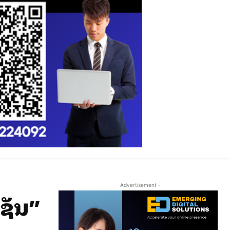
- Advertisement -
ຊັນ”