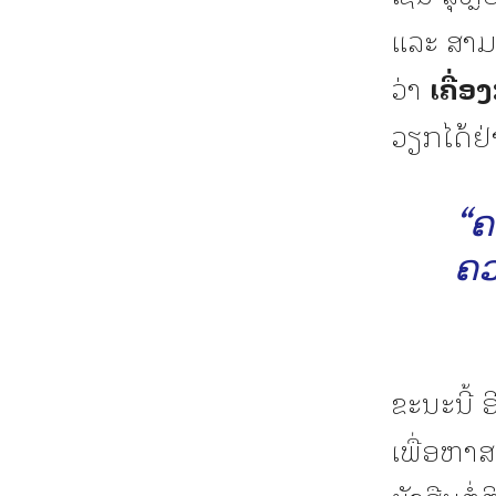
ແລະ ສາມ
ວ່າ
ເຄື່ອ
ວຽກໄດ້ຢ່
“ຄ
ຄວ
ຂະນະນີ້ 
ເພື່ອຫາ