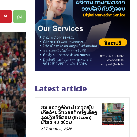
Latest article
ປກສ ແຂວງອັດຕະປື ກວດພົບ
ເຄືອຂ່າຍລັກລອບຕິດຕັ້ງເຄື່ອງ
ຂຸດເງິນດິຈິຕອນ (Bitcoin)
ເກືອບ 40 ໝ່ວຍ
ທີ 7 August, 2026