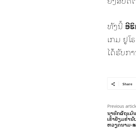
ຍັງສືບຕໍ
ທັງນີ້
ອີຣ
ເກມ ຢູໂຣ
ໄດ້ຮັບກາ
Share
Previous articl
ນາຍົກລັດຖະມົ
ເຂົ້າຢ້ຽມຂໍ່
ຫວຽດນາມ-ລາ