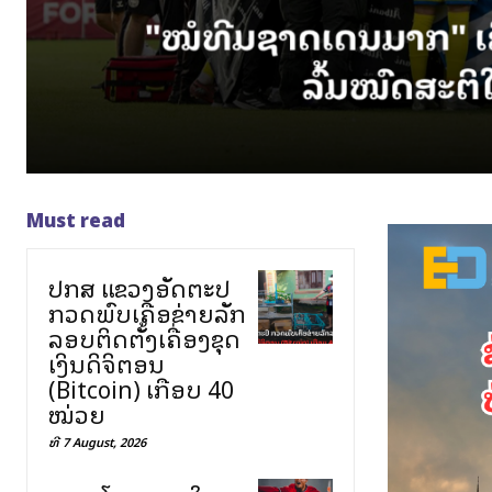
Must read
ປກສ ແຂວງອັດຕະປື
ກວດພົບເຄືອຂ່າຍລັກ
ລອບຕິດຕັ້ງເຄື່ອງຂຸດ
ເງິນດິຈິຕອນ
(Bitcoin) ເກືອບ 40
ໝ່ວຍ
ທີ 7 August, 2026