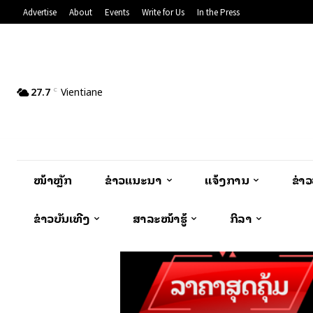
Advertise
About
Events
Write for Us
In the Press
27.7
Vientiane
C
ໜ້າຫຼັກ
ຂ່າວແນະນຳ
ແຈ້ງການ
ຂ່າ
ຂ່າວບັນເທີງ
ສາລະໜ້າຮູ້
ກິລາ