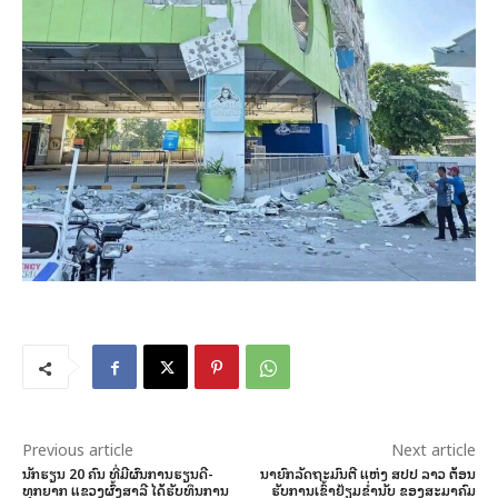
Previous article
Next article
ນັກຮຽນ 20 ຄົນ ທີ່ມີຜົນການຮຽນດີ-
ນາຍົກລັດຖະມົນຕີ ແຫ່ງ ສປປ ລາວ ຕ້ອນ
ທຸກຍາກ ແຂວງຜົ້ງສາລີ ໄດ້ຮັບທຶນການ
ຮັບການເຂົ້າຢ້ຽມຂໍ່ານັບ ຂອງສະມາຄົມ