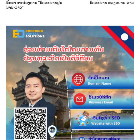
ສຶກສາ ຈາກໂຄງການ “ມິດຕະພາບຢູນ
ມິດຕະພາບ ຫວຽດນາມ-ລາວ
ນານ-ລາວ”