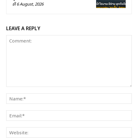
ທີ 6 August, 2026
LEAVE A REPLY
Comment:
Na
Ema
Web