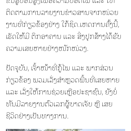
ຕິດຕາມການລາຍງານຂ່າວສານຈາກໜ່ວຍ
ງານທີ່ກ່ຽວຂ້ອງຢ່າງ ໃກ້ຊິດ.ເຫດການຄັ້ງນີ້,
ເຮັດໃຫ້ມີ ຕຶກອາຄານ ແລະ ສິ່ງປຸກສ້າງໄດ້ຮັບ
ຄວາມເສຍຫາຍຢ່າງໜັກໜ່ວງ.
ປັດຈຸບັນ, ເຈົ້າໜ້າທີ່ກູ້ໄພ ແລະ ພາກສ່ວນ
ກ່ຽວຂ້ອງ ພວມເລັ່ງສຳຫຼວດພື້ນທີ່ເສຍຫາຍ
ແລະ ເລັ່ງໃຫ້ການຊ່ວຍເຫຼືອປະຊາຊົນ, ຍັງບໍ່
ທັນມີລາຍງານຕົວເລກຜູ້ບາດເຈັບ ຫຼື ເສຍ
ຊີວິດຢ່າງເປັນທາງການ.