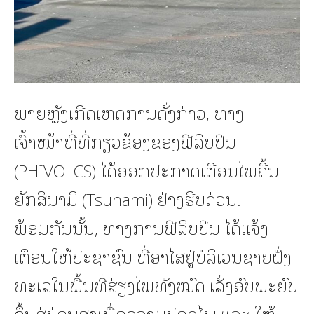
ພາຍຫຼັງເກີດເຫດການດັ່ງກ່າວ, ທາງ
ເຈົ້າໜ້າທີ່ທີ່ກ່ຽວຂ້ອງຂອງຟີລິບປິນ
(PHIVOLCS) ໄດ້ອອກປະກາດເຕືອນໄພຄື້ນ
ຍັກສຶນາມິ (Tsunami) ຢ່າງຮີບດ່ວນ.
ພ້ອມກັນນັ້ນ, ທາງການຟີລິບປິນ ໄດ້ແຈ້ງ
ເຕືອນໃຫ້ປະຊາຊົນ ທີ່ອາໄສຢູ່ບໍລິເວນຊາຍຝັ່ງ
ທະເລໃນພື້ນທີ່ສ່ຽງໄພທັງໝົດ ເລັ່ງອົບພະຍົບ
ຂຶ້ນສູ່ບ່ອນສູງເພື່ອຄວາມປອດໄພ ແລະ ໃຫ້