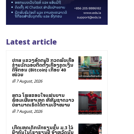
Latest article
ປກສ ແຂວງອັດຕະປື ກວດພົບເຄືອ
ຂ່າຍລັກລອບຕິດຕັ້ງເຄື່ອງຂຸດເງິນ
ດິຈິຕອນ (Bitcoin) ເກືອບ 40
ໝ່ວຍ
ທີ 7 August, 2026
ສຕລ ໂພສຂອບໃຈແຟນບານ
ພ້ອມເຜີຍສາເຫດ ທີ່ທີມຊາດລາວ
ບໍ່ສາມາດເຮັດໄດ້ຕາມເປົ້າໝາຍ
ທີ 7 August, 2026
ເກີດເຫດເດັກນັກຮຽນຊັ້ນ ມ.3 ໄລ່
ຍິງຄົນໃນໂຮງຮຽນຢູ່ ຈັງຫວັດນົນ