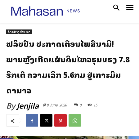
ຂ່າວຕ່າງປະເທດ
ຟີລິບປິນ ປະກາດເຕືອນໄພສຶນາມິ!
ພາຍຫຼັງເກີດແຜ່ນດິນໄຫວຮຸນແຮງ 7.8
ຣິກເຕີ ຄວາມເລິກ 5.6ກມ ຢູ່ເກາະມິນ
ດານາວ
By
Jenjila
ທີ 8 June, 2026
0
15