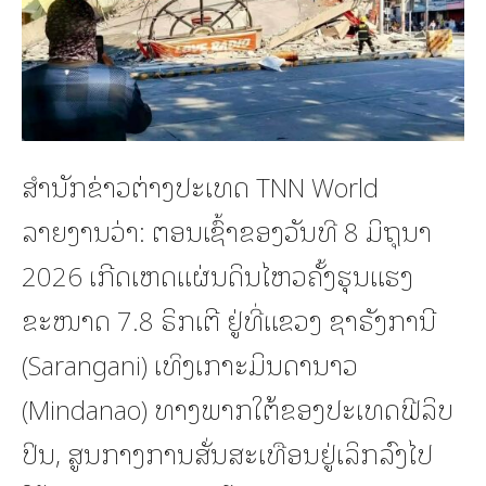
ສຳນັກຂ່າວຕ່າງປະເທດ TNN World
ລາຍງານວ່າ: ຕອນເຊົ້າຂອງວັນທີ 8 ມິຖຸນາ
2026 ເກີດເຫດແຜ່ນດິນໄຫວຄັ້ງຮຸນແຮງ
ຂະໜາດ 7.8 ຣິກເຕີ ຢູ່ທີ່ແຂວງ ຊາຣັງການີ
(Sarangani) ເທິງເກາະມິນດານາວ
(Mindanao) ທາງພາກໃຕ້ຂອງປະເທດຟີລິບ
ປິນ, ສູນກາງການສັ່ນສະເທືອນຢູ່ເລິກລົງໄປ