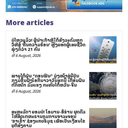
More articles
ບໍ່ໄຫວແລ້ວ! ຜູ້ນຳເກົາຫຼີໃຕ້ສັ່ງລະດົມທຸກ
ວິທີສູ້ ‘ຄື້ນຄວາມຮ້ອນ’ ຫຼັງຍອດຜູ້ເສຍຊີວິດ
ພຸ່ງກວ່າ 21 ຄົນ
ທີ 6 August, 2026
ພາຍຸໄຕ້ຝຸ່ນ “ດອນຟິນ” ມຸ່ງໜ້າສູ່ຍີ່ປຸ່ນ
ກຽມຂຶ້ນຝັ່ງໂອກິນາວາວັນສຸກນີ້ ເຕືອນຝົນ
ຕົກໜັກ ລົມແຮງ ກະທົບໄຕ້ຫວັນ-ຈີນ
ທີ 6 August, 2026
ສະຫະລັດฯ ຍອມບໍ່! ໂອມານ-ອິຮ່ານ ຜຸດດີລ
ໃຫ້ສິດເຕຫະຣານຄຸມການຈາລະຈອນ
‘ຂາເຂົ້າ’ ຊ່ອງແຄບຮໍມຸຊ ເພື່ອເປັນເງື່ອນໄຂ
ຍຸຕິສົງຄາມ