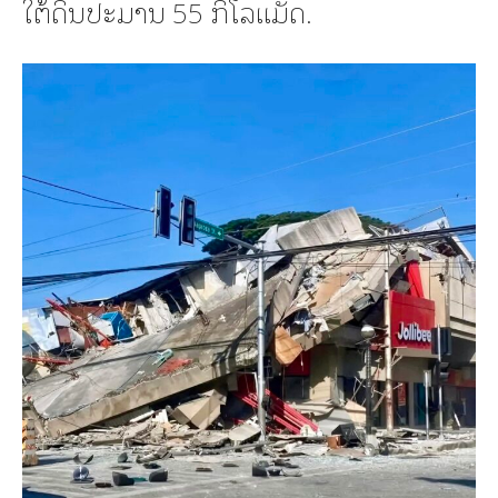
ໃຕ້ດິນປະມານ 55 ກິໂລແມັດ.