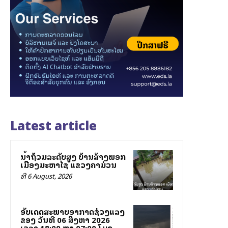
Latest article
ນ້ຳຖ້ວມລະດັບສູງ ບ້ານສ້າງພອກ
ເມືອງມະຫາໄຊ ແຂວງຄຳມ່ວນ
ທີ 6 August, 2026
ອັບເດດສະພາບອາກາດຊ່ວງແລງ
ຂອງ ວັນທີ 06 ສິງຫາ 2026
ເວລາ 18:00 ຫາ 07:00 ໂມງ