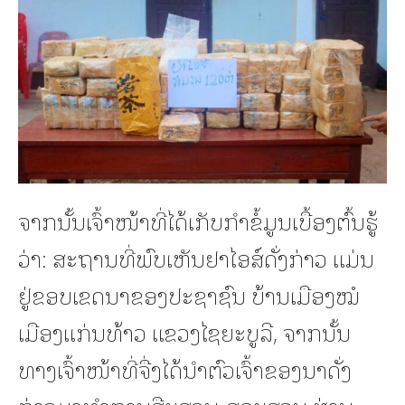
ຈາກນັ້ນເຈົ້າໜ້າທີ່ໄດ້ເກັບກໍາຂໍ້ມູນເບື້ອງຕົ້ນຮູ້
ວ່າ: ສະຖານທີ່ພົບເຫັນຢາໄອສ໌ດັ່ງກ່າວ ແມ່ນ
ຢູ່ຂອບເຂດນາຂອງປະຊາຊົນ ບ້ານເມືອງໝໍ
ເມືອງແກ່ນທ້າວ ແຂວງໄຊຍະບູລີ, ຈາກນັ້ນ
ທາງເຈົ້າໜ້າທີ່ຈື່ງໄດ້ນໍາຕົວເຈົ້າຂອງນາດັ່ງ