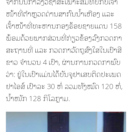
ຈາກນັ້ນກໍາລັງວິຊາສະເພາະສົມທົບກັບເຈົ້າ
ໜ້າທີ່ຕໍາຫຼວດດ່ານສາກົນນໍ້າເຫືອງ ແລະ
ເຈົ້າໜ້າທີ່ທະຫານກອງຮ້ອຍຊາຍແດນ 158
ພ້ອມດ້ວຍພາກສ່ວນທີ່ກ່ຽວຂ້ອງລົງກວດກາ
ສະຖານທີ່ ແລະ ກວດກາວັດຖຸສົງໃສໃນເປົາສີ
ຂາວ ຈໍານວນ 4 ເປົາ, ຜ່ານການກວດກາພົບ
ວ່າ: ຢູ່ໃນເປົາແມ່ນໄດ້ບັນຈຸຢາເສບຕິດປະເພດ
ຢາໄອສ໌ ເປົາລະ 30 ຫໍ່ ລວມທັງໝົດ 120 ຫໍ່,
ນໍ້າໜັກ 128 ກິໂລກຼາມ.