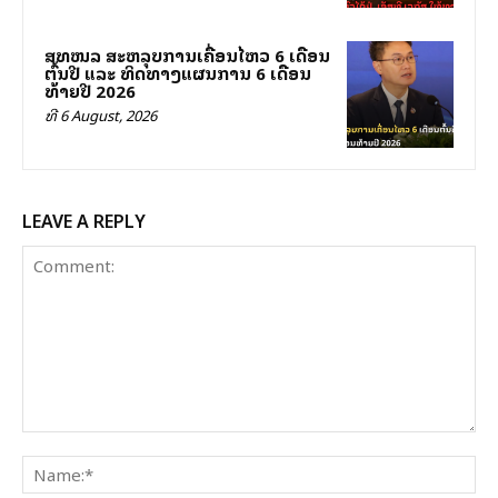
ສທໜລ ສະຫລຸບການເຄື່ອນໄຫວ 6 ເດືອນ
ຕົ້ນປີ ແລະ ທິດທາງແຜນການ 6 ເດືອນ
ທ້າຍປີ 2026
ທີ 6 August, 2026
LEAVE A REPLY
Comment:
Na