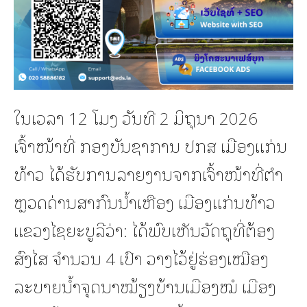
ໃນເວລາ 12 ໂມງ ວັນທີ 2 ມິຖຸນາ 2026
ເຈົ້າໜ້າທີ່ ກອງບັນຊາການ ປກສ ເມືອງແກ່ນ
ທ້າວ ໄດ້ຮັບການລາຍງານຈາກເຈົ້າໜ້າທີ່ຕໍາ
ຫຼວດດ່ານສາກົນນໍ້າເຫືອງ ເມືອງແກ່ນທ້າວ
ແຂວງໄຊຍະບູລີວ່າ: ໄດ້ພົບເຫັນວັດຖຸທີ່ຕ້ອງ
ສົງໄສ ຈໍານວນ 4 ເປົາ ວາງໄວ້ຢູ່ຮ່ອງເໝືອງ
ລະບາຍນໍ້າຈຸດນາໝ້ຽງບ້ານເມືອງໝໍ ເມືອງ