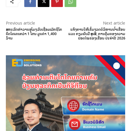
Previous article
Next article
ສະຫະລັດທຳລາຍອຸໂມງລັບເຊື່ອມເມັກຊິໂກ
ແຈ້ງການໃຫ້ເຂັ້ມງວດບໍລິຫານນໍ້າເຂື່ອນ
ຍຶດໂຄເຄນກວ່າ 1 ໂຕນ ມູນຄ່າ 1,400
ແລະ ກຽມຮັບມື ສຸກເສີນ, ການຄຸ້ມຄອງຄວາມ
ລ້ານ
ປອດໄພຂອງເຂື່ອນ ປະຈໍາປີ 2026