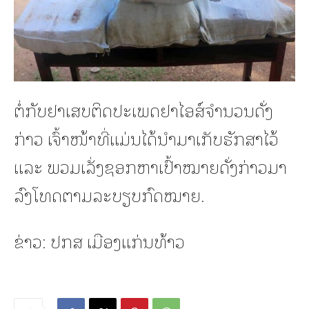
ຕໍ່ກັບຢາເສບຕິດປະເພດຢາໄອສ໌ຈໍານວນດັ່ງ
ກ່າວ ເຈົ້າໜ້າທີ່ແມ່ນໄດ້ນໍາມາເກັບຮັກສາໄວ້
ແລະ ພວມເລັ່ງຊອກຫາເປົ້າໝາຍດັ່ງກ່າວມາ
ລົງໂທດຕາມລະບຽບກົດໝາຍ.
ຂ່າວ: ປກສ ເມືອງແກ່ນທ້າວ