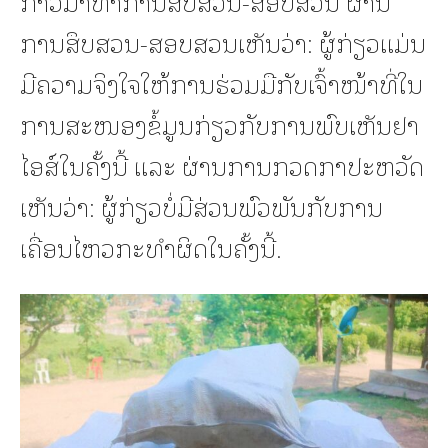
ກ່າວມາທໍາການສືບສວນ-ສອບສວນ ຜ່ານ
ການສຶບສວນ-ສອບສວນເຫັນວ່າ: ຜູ້ກ່ຽວແມ່ນ
ມີຄວາມຈິງໃຈໃຫ້ການຮ່ວມມືກັບເຈົ້າໜ້າທີ່ໃນ
ການສະໜອງຂໍ້ມູນກ່ຽວກັບການພົບເຫັນຢາ
ໄອສ໌ໃນຄັ້ງນີ້ ແລະ ຜ່ານການກວດກາປະຫວັດ
ເຫັນວ່າ: ຜູ້ກ່ຽວບໍ່ມີສ່ວນພົວພັນກັບການ
ເຄື່ອນໄຫວກະທໍາຜິດໃນຄັ້ງນີ້.