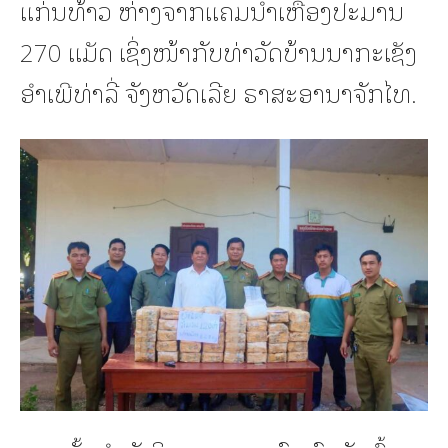
ແກ່ນທ້າວ ຫ່າງຈາກແຄມນໍ້າເຫືອງປະມານ
270 ແມັດ ເຊິ່ງໜ້າກັບທ່າວັດບ້ານນາກະເຊັງ
ອໍາເພີທ່າລີ່ ຈັງຫວັດເລີຍ ຣາສະອານາຈັກໄທ.