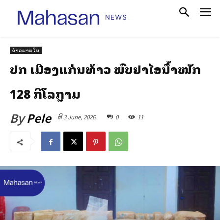
ຂ່າວພາຍໃນ
ປກສ ເມືອງແກ່ນທ້າວ ພົບຢາໄອສ໌ນໍ້າໜັກ
128 ກິໂລກຼາມ
By
Pele
ທີ 3 June, 2026
0
11