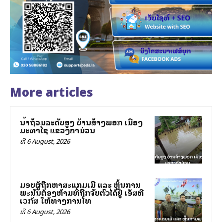
More articles
ນ້ຳຖ້ວມລະດັບສູງ ບ້ານສ້າງພອກ ເມືອງ
ມະຫາໄຊ ແຂວງຄຳມ່ວນ
ທີ 6 August, 2026
ມອບຜູ້ຖືກຫາສະແກມເມີ ແລະ ຫຼິ້ນການ
ພະນັນຕ້ອງຫ້າມທີ່ຖືກຈັບຕົວໄດ້ຢູ່ ເອັສທີ
ເວກັສ ໃຫ້ທາງການໄທ
ທີ 6 August, 2026