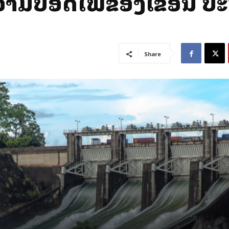
ວາມປອດໄພຂອງເຂື່ອນ ປະຈ
Share