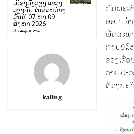
ເມືອງວັງວຽງ ແຂວງ
ກົມພະລັ
ວຽງຈັນ ໃນລະຫວ່າງ
ວັນທີ 07 ຫາ 09
ອອກແຈ້ງ
ສິງຫາ 2026
ພຶດສະພາ
ທີ 7 August, 2026
ການບໍລິ
ຂອງເຂື່
ລາຍ (Goo
ຕ້ອງປະຕິ
kaling