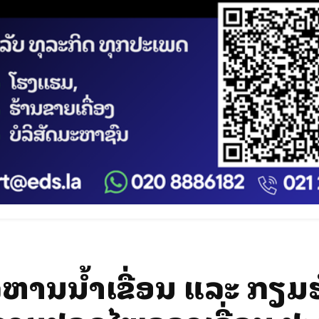
ິຫານນໍ້າເຂື່ອນ ແລະ ກຽມຮ