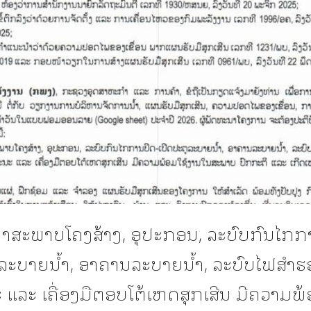
າສະພາບໂຄງສ້າງ, ອຸປະກອນ, ລະບົບກົນໄກກ
ລະບາຍນໍ້າ, ອາຄານລະບາຍນໍ້າ, ລະບົບໄຟສຳຮ
ແລະ ເຄື່ອງມືຕອບໂຕ້ເຫດສຸກເສີນ ມີຄວາມພ້