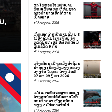
ສຕລ ໂພສຂອບໃຈແຟນບານ
ພ້ອມເຜີຍສາເຫດ ທີ່ທີມຊາດ
ລາວບໍ່ສາມາດເຮັດໄດ້ຕາມ
ເປົ້າໝາຍ
ທີ 7 August, 2026
ເກີດເຫດເດັກນັກຮຽນຊັ້ນ ມ.3
ໄລ່ຍິງຄົນໃນໂຮງຮຽນຢູ່ ຈັງ
ຫວັດນົນທະບຸຣີ ປະເທດໄທ ມີ
ຜູ້ເສຍຊີວິດ 9 ຄົນ
ທີ 7 August, 2026
ແຈ້ງເຕືອນ ເຝົ້າລະວັງນ້ຳຖ້ວມ
ນ້ຳຊອງ ເມືອງວັງວຽງ ແຂວງ
ວຽງຈັນ ໃນລະຫວ່າງ ວັນທີ
07 ຫາ 09 ສິງຫາ 2026
ທີ 7 August, 2026
ແມ່ໂລມາຫົວໃຈສະຫຼາຍ ພະຍຸງ
ຮ່າງລູກນ້ອຍໄຮ້ລົມຫາຍໃຈບໍ່
ຍອມຈາກລາ ຫຼັງລູກນ້ອຍ
ພຽງ 2 ສັບປະດາຈາກໄປ
ທີ 7 August, 2026