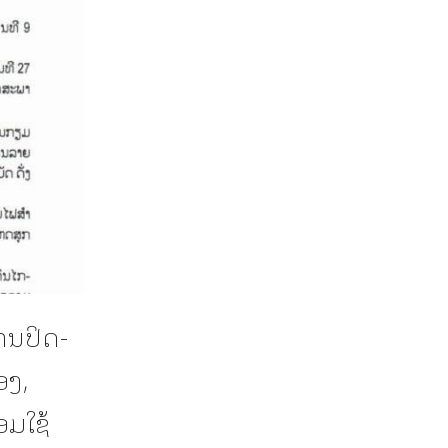
ານປິດ-
ອງ,
ອມໃຊ້