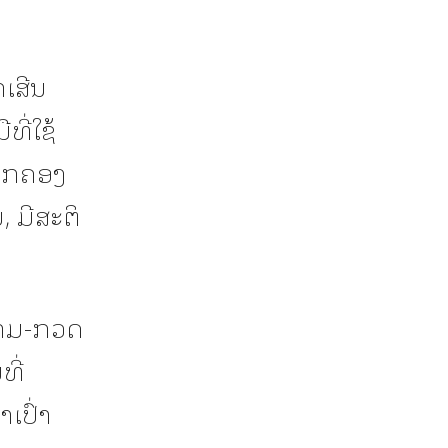
ກເສີນ
ທີ່ໃຊ້
ປົກຄອງ
, ມີສະຕິ
ຕາມ-ກວດ
ທີ່
ເປົ່າ