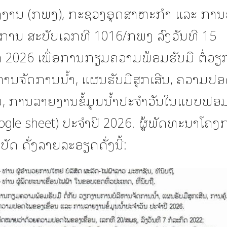
ງງານ (ກພງ), ກະຊວງອຸດສາຫະກຳ ແລະ ການ
ການ ສະບັບເລກທີ 1016/ກພງ ລົງວັນທີ 15
 2026 ເພື່ອການກຽມຄວາມພ້ອມຮັບມື ຕໍ່ວ
ຫານຈັດການນໍ້າ, ແຜນຮັບມືສຸກເສີນ, ຄວາມປ
ອນ, ການລາຍງານຂໍ້ມູນນໍ້າປະຈໍາວັນໃນແບບຟ
gle sheet) ປະຈໍາປີ 2026. ຜູ້ພັດທະນາໂຄງ
ບັດ ດັ່ງລາຍລະອຽດດັ່ງນີ້: