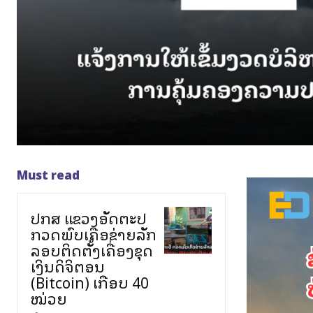
Must read
ປກສ ແຂວງອັດຕະປື
ກວດພົບເຄືອຂ່າຍລັກ
ລອບຕິດຕັ້ງເຄື່ອງຂຸດ
ເງິນດິຈິຕອນ
(Bitcoin) ເກືອບ 40
ໝ່ວຍ