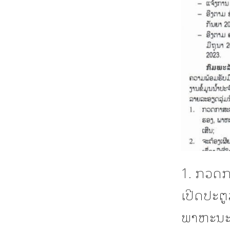
1. ກວດກ
ເປີດປະຕູ
ພາຫະນະ 