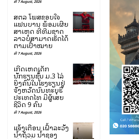
ທີ 7 August, 2026
ສຕລ ໂພສຂອບໃຈ
ແຟນບານ ພ້ອມເຜີຍ
ສາເຫດ ທີ່ທີມຊາດ
ລາວບໍ່ສາມາດເຮັດໄດ້
ຕາມເປົ້າໝາຍ
ທີ 7 August, 2026
ເກີດເຫດເດັກ
ນັກຮຽນຊັ້ນ ມ.3 ໄລ່
ຍິງຄົນໃນໂຮງຮຽນຢູ່
ຈັງຫວັດນົນທະບຸຣີ
ປະເທດໄທ ມີຜູ້ເສຍ
ຊີວິດ 9 ຄົນ
ທີ 7 August, 2026
ແຈ້ງເຕືອນ ເຝົ້າລະວັງ
ນ້ຳຖ້ວມ ນ້ຳຊອງ