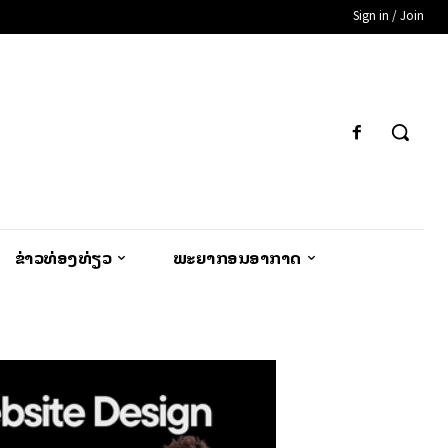
Sign in / Join
ຂ່າວທ່ອງທ່ຽວ
ພະຍາກອນອາກາດ