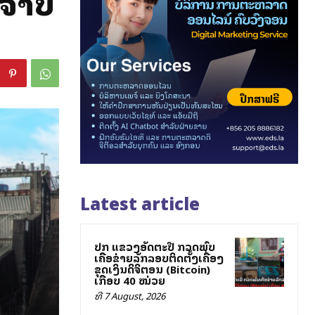
ໍາປີ
Latest article
ປກສ ແຂວງອັດຕະປື ກວດພົບ
ເຄືອຂ່າຍລັກລອບຕິດຕັ້ງເຄື່ອງ
ຂຸດເງິນດິຈິຕອນ (Bitcoin)
ເກືອບ 40 ໝ່ວຍ
ທີ 7 August, 2026