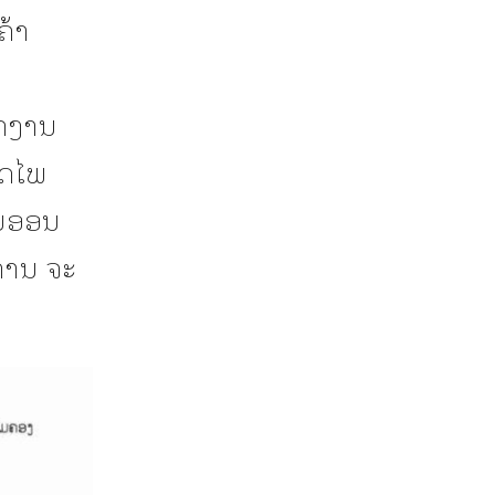
ຄ້າ
ຽກງານ
ອດໄພ
ອມອອນ
ການ ຈະ