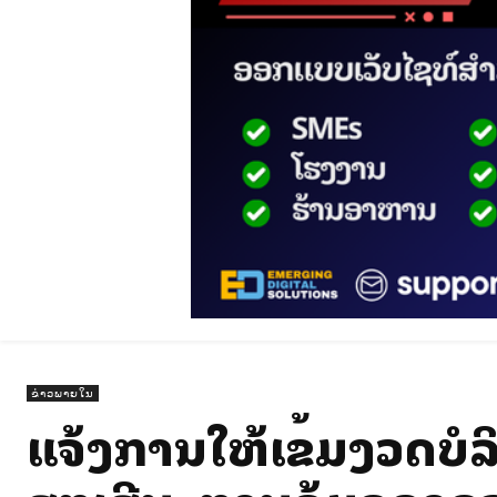
ຂ່າວພາຍໃນ
ແຈ້ງການໃຫ້ເຂັ້ມງວດບໍລ