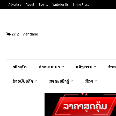
Advertise
About
Events
Write for Us
In the Press
27.2
Vientiane
C
ໜ້າຫຼັກ
ຂ່າວແນະນຳ
ແຈ້ງການ
ຂ່າ
ຂ່າວບັນເທີງ
ສາລະໜ້າຮູ້
ກິລາ