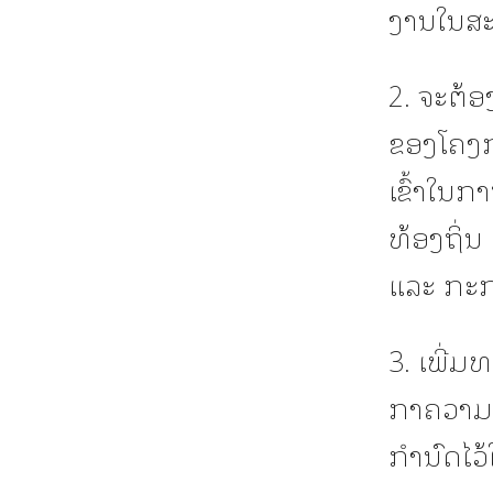
ງານໃນສະ
2. ຈະຕ້ອ
ຂອງໂຄງກາ
ເຂົ້າໃນກ
ທ້ອງຖິ່ນ
ແລະ ກະກ
3. ເພີ່
ກາຄວາມປອ
ກຳນົດໄວ້