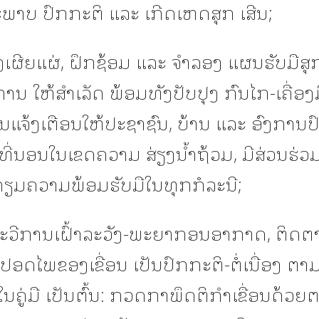
ພາບ ປົກກະຕິ ແລະ ເກີດເຫດສຸກ ເສີນ;
ງເຜີຍແຜ່, ຝຶກຊ້ອມ ແລະ ຈໍາລອງ ແຜນຮັບມືສຸ
ນ ໃຫ້ສໍາເລັດ ພ້ອມທັງປັບປຸງ ກົນໄກ-ເຄື່ອງມື
ານແຈ້ງເຕືອນໃຫ້ປະຊາຊົນ, ບ້ານ ແລະ ອົງການ
 ທີ່ນອນໃນເຂດຄວາມ ສ່ຽງນໍ້າຖ້ວມ, ມີສ່ວນຮ່ວມ
ຽມຄວາມພ້ອມຮັບມືໃນທຸກກໍລະນີ;
ມທະວີການເຝົ້າລະວັງ-ພະຍາກອນອາກາດ, ຕິດ
ດໄພຂອງເຂື່ອນ ເປັນປົກກະຕິ-ຕໍ່ເນື່ອງ ຕາມ
ໃນຄູ່ມື ເປັນຕົ້ນ: ກວດກາພຶດຕິກຳເຂື່ອນດ້ວຍຕາ