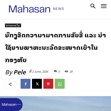
ຂ່າວພາຍໃນ
ຍົກສູງຂີດຄວາມສາມາດການຂັບຂີ່ ແລະ ນໍາ
ໃຊ້ຍານພາຫະນະລົດຂະໜາດເບົາໃນ
ກອງທັບ
By
Pele
ທີ 2 June, 2026
0
28