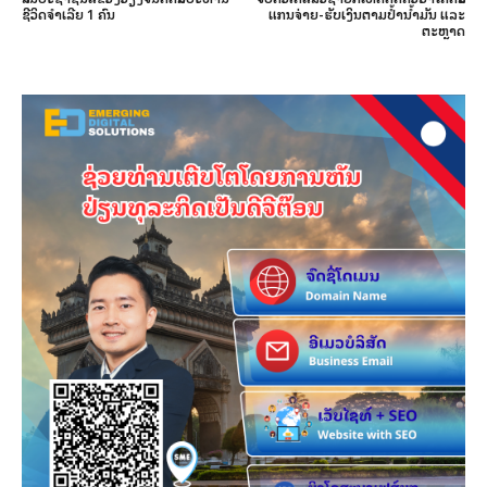
ຊີວິດຈຳເລີຍ 1 ຄົນ
ແກນຈ່າຍ-ຮັບເງິນຕາມປໍ້ານໍ້າມັນ ແລະ
ຕະຫຼາດ