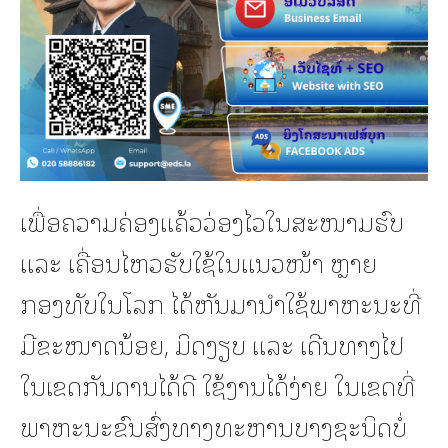
ເພື່ອຄວາມຄ່ອງແຄ້ວວ່ອງໄວໃນສະໜາມຮົບ
ແລະ ເຄື່ອນໄຫວຮັບໃຊ້ໃນແນວໜ້າ ຫຼາຍ
ກອງທັບໃນໂລກ ໄດ້ຫັນມານໍາໃຊ້ພາຫະນະທີ່
ມີຂະໜາດນ້ອຍ, ມິດງຽບ ແລະ ເດີນທາງໄປ
ໃນເຂດກັນດານໄດ້ດີ ໃຊ້ງານໄດ້ງ່າຍ ໃນເຂດທີ່
ພາຫະນະຂົນສົ່ງທາງທະຫານບາງຊະນິດບໍ່