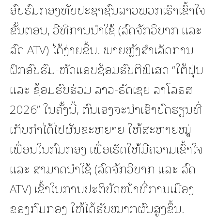
ອົບຮົມກອງທັບປະຊາຊົນລາວພວກເຮົາເຂົ້າໃຈ
ຂັ້ນຕອນ, ວີທີການນໍາໃຊ້ (ລົດຈັກວິບາກ ແລະ
ລົດ ATV) ໄດ້ງ່າຍຂຶ້ນ. ພາຍຫຼັງສໍາເລັດການ
ຝຶກອົບຮົມ-ຫັດແອບຊ້ອມຮົບຕີພິເສດ “ໃຕ້ຝຸ່ນ
ແລະ ຊ້ອມຮົບຮ່ວມ ລາວ-ຣັດເຊຍ ລາໂລຣສ
2026” ໃນຄັ້ງນີ້, ຕົນເອງຈະນໍາເອົາບົດຮຽນທີ່
ເກັບກໍາໄດ້ໄປຜັນຂະຫຍາຍ ໃຫ້ສະຫາຍໝູ່
ເພື່ອນໃນກົມກອງ ເພື່ອເຮັດໃຫ້ມີຄວາມເຂົ້າໃຈ
ແລະ ສາມາດນໍາໃຊ້ (ລົດຈັກວິບາກ ແລະ ລົດ
ATV) ເຂົ້າໃນການປະຕິບັດໜ້າທີ່ການເມືອງ
ຂອງກົມກອງ ໃຫ້ໄດ້ຮັບໝາກຜົນສູງຂຶ້ນ.