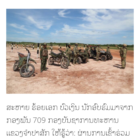
ສະຫາຍ ຮ້ອຍເອກ ບົວເງິນ ນັກອົບຮົມມາຈາກ
ກອງພັນ 709 ກອງບັນຊາການທະຫານ
ແຂວງຈໍາປາສັກ ໃຫ້ຮູ້ວ່າ: ຜ່ານການເຂົ້າຮ່ວມ