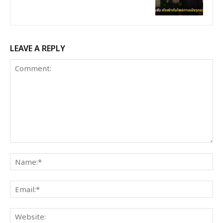
LEAVE A REPLY
Comment:
Na
Ema
Web