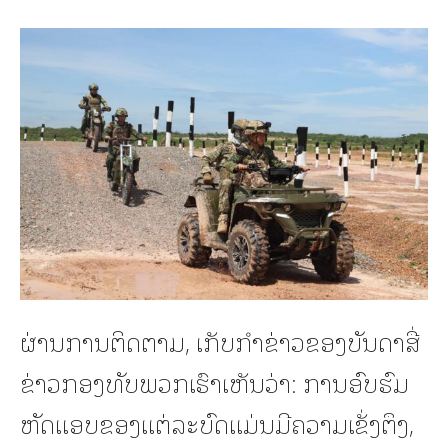
ຜ່ານການຕິດຕາມ, ເກັບກໍາຂ່າວຂອງບັນດາສື່
ຂ່າວກອງທັບພວກເຮົາເຫັນວ່າ: ການອົບຮົມ
ຫັດແອບຂອງແຕ່ລະບົດແມ່ນມີຄວາມເຂັ່ງຕຶງ,