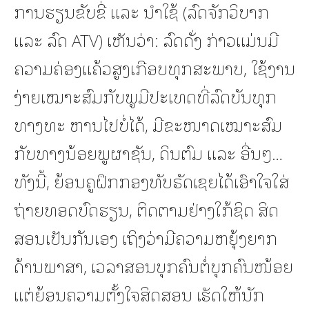
ການຮຽນຂັບຂີ່ ແລະ ນໍາໃຊ້ (ລົດຈັກວິບາກ
ແລະ ລົດ ATV) ເຫັນວ່າ: ລົດດັ່ງ ກ່າວແມ່ນມີ
ຄວາມຄ່ອງແຄ້ວສູງເກືອບທຸກສະພາບ, ໃຊ້ງານ
ງ່າຍເໝາະສົມກັບພູມີປະເທດທີ່ລົດບັນທຸກ
ທາງທະ ຫານໄປບໍ່ໄດ້, ມີຂະໜາດເໝາະສົມ
ກັບທາງນ້ອຍພູຜາຊັນ, ດິນຕົມ ແລະ ອື່ນໆ…
ທັງນີ້, ຍ້ອນຄູຝຶກກອງທັບຣັດເຊຍໄດ້ເອົາໃຈໃສ່
ຖ່າຍທອດບົດຮຽນ, ຕິດຕາມຢ່າງໃກ້ຊິດ ສິດ
ສອນເປັນກັນເອງ ເຖິງວ່າມີຄວາມຫຍຸ້ງຍາກ
ດ້ານພາສາ, ເວລາສອນບຸກຄົນຕໍ່ບຸກຄົນໜ້ອຍ
ແຕ່ຍ້ອນຄວາມຕັ້ງໃຈສິດສອນ ເຮັດໃຫ້ນັກ