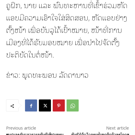
ຄູຝຶກ, ນາຍ ແລະ ພົນທະຫານທີ່ເຂົ້າຮ່ວມຫັດ
ແອບມີຄວາມເອົາໃຈໃສ່ສິດສອນ, ຫັດແອບຢ່າງ
ຕັ້ງໜ້າ ເພື່ອບັນລຸໄດ້ເປົ້າໝາຍ, ໜ້າທີ່ການ
ເມືອງທີ່ໄດ້ຮັບມອບໝາຍ ເພື່ອນໍາໄປຈັດຕັ້ງ
ປະຕິບັດໃນຕໍ່ໜ້າ.
ຂ່າວ: ພຸດທະພອນ ລັດດານາວ
Previous article
Next article
ສານປະຊາຊົນແຂວງວຽງຈັນຕັດສິນປະຫານ
ຈັບຕົວໄດ້ແລ້ວຊາຍກໍ່ເຫດຕິດຄິວອາໂຄດສະ