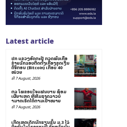
Latest article
ປກສ ແຂວງອັດຕະປື ກວດພົບເຄືອ
ຂ່າຍລັກລອບຕິດຕັ້ງເຄື່ອງຂຸດເງິນ
ດິຈິຕອນ (Bitcoin) ເກືອບ 40
ໝ່ວຍ
ທີ 7 August, 2026
ສຕລ ໂພສຂອບໃຈແຟນບານ ພ້ອມ
ເຜີຍສາເຫດ ທີ່ທີມຊາດລາວບໍ່
ສາມາດເຮັດໄດ້ຕາມເປົ້າໝາຍ
ທີ 7 August, 2026
ເກີດເຫດເດັກນັກຮຽນຊັ້ນ ມ.3 ໄລ່
ຍິງຄົນໃນໂຮງຮຽນຢູ່ ຈັງຫວັດນົນ