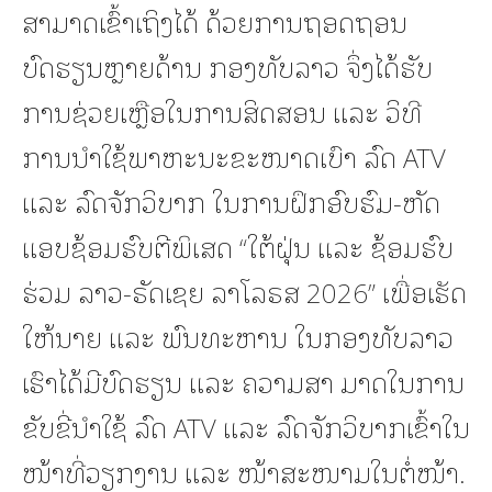
ສາມາດເຂົ້າເຖິງໄດ້ ດ້ວຍການຖອດຖອນ
ບົດຮຽນຫຼາຍດ້ານ ກອງທັບລາວ ຈຶ່ງໄດ້ຮັບ
ການຊ່ວຍເຫຼືອໃນການສິດສອນ ແລະ ວິທີ
ການນໍາໃຊ້ພາຫະນະຂະໜາດເບົາ ລົດ ATV
ແລະ ລົດຈັກວິບາກ ໃນການຝຶກອົບຮົມ-ຫັດ
ແອບຊ້ອມຮົບຕີພິເສດ “ໃຕ້ຝຸ່ນ ແລະ ຊ້ອມຮົບ
ຮ່ວມ ລາວ-ຣັດເຊຍ ລາໂລຣສ 2026” ເພື່ອເຮັດ
ໃຫ້ນາຍ ແລະ ພົນທະຫານ ໃນກອງທັບລາວ
ເຮົາໄດ້ມີບົດຮຽນ ແລະ ຄວາມສາ ມາດໃນການ
ຂັບຂີ່ນໍາໃຊ້ ລົດ ATV ແລະ ລົດຈັກວິບາກເຂົ້າໃນ
ໜ້າທີ່ວຽກງານ ແລະ ໜ້າສະໜາມໃນຕໍ່ໜ້າ.