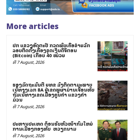
More articles
ປກສ ແຂວງອັດຕະປື ກວດພົບເຄືອຂ່າຍລັກ
ລອບຕິດຕັ້ງເຄື່ອງຂຸດເງິນດິຈິຕອນ
(Bitcoin) ເກືອບ 40 ໝ່ວຍ
ທີ 7 August, 2026
ຮອງລັດຖະມົນຕີ ຍທຂ ລົງຕິດຕາມສະພາບ
ເສັ້ນທາງເລກ 8A ຢູ່ເຂດພູຜາມ່ານເຈື່ອນທັບ
ຖົມເສັ້ນທາງເຂດເມືອງຄູນຄໍາ ແຂວງຄໍາ
ມ່ວນ
ທີ 7 August, 2026
ປະທານປະເທດ ຕ້ອນຮັບຫົວໜ້າກົມໃຫຍ່
ການເມືອງກອງທັບ ສສ ຫວຽດນາມ
ທີ 7 August, 2026