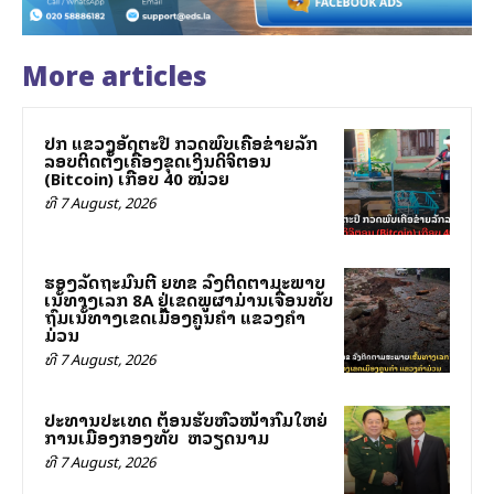
More articles
ປກສ ແຂວງອັດຕະປື ກວດພົບເຄືອຂ່າຍລັກ
ລອບຕິດຕັ້ງເຄື່ອງຂຸດເງິນດິຈິຕອນ
(Bitcoin) ເກືອບ 40 ໝ່ວຍ
ທີ 7 August, 2026
ຮອງລັດຖະມົນຕີ ຍທຂ ລົງຕິດຕາມສະພາບ
ເສັ້ນທາງເລກ 8A ຢູ່ເຂດພູຜາມ່ານເຈື່ອນທັບ
ຖົມເສັ້ນທາງເຂດເມືອງຄູນຄໍາ ແຂວງຄໍາ
ມ່ວນ
ທີ 7 August, 2026
ປະທານປະເທດ ຕ້ອນຮັບຫົວໜ້າກົມໃຫຍ່
ການເມືອງກອງທັບ ສສ ຫວຽດນາມ
ທີ 7 August, 2026