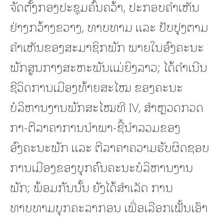
ຈັດຕັ້ງກອງປະຊຸມຄົ້ນຄວ້າ, ປະກອບຄໍາເຫັນ
ຢ່າງກວ້າງຂວາງ, ທາບທາມ ແລະ ປັບປຸງຕາມ
ຄໍາເຫັນຂອງສະມາຊິກພັກ ພາຍໃນອົງຄະນະ
ພັກສູນກາງສະຫະພັນແມ່ຍິງລາວ; ໄດ້ດຳເນີນ
ຊີວິດການເມືອງທ້າຍສະໄໝ ຂອງຄະນະ
ບໍລິຫານງານພັກສະໄໝທີ IV, ສໍາຫຼວດກວດ
ກາ-ຕີລາຄາການນໍາພາ-ຊີ້ນໍາລວມຂອງ
ອົງຄະນະພັກ ແລະ ຕີລາຄາຄວາມຮັບຜິດຊອບ
ການເມືອງຂອງບຸກຄົນຄະນະບໍລິຫານງານ
ພັກ; ພ້ອມກັນນັ້ນ ຍັງໄດ້ສໍາເລັດ ການ
ທາບທາມບຸກຄະລາກອນ ເພື່ອເລືອກເຟັ້ນເອົາ