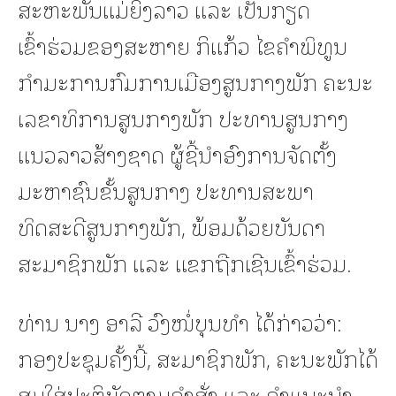
ສະຫະພັນແມ່ຍິງລາວ ແລະ ເປັນກຽດ
ເຂົ້າຮ່ວມຂອງສະຫາຍ ກິແກ້ວ ໄຂຄໍາພິທູນ
ກໍາມະການກົມການເມືອງສູນກາງພັກ ຄະນະ
ເລຂາທິການສູນກາງພັກ ປະທານສູນກາງ
ແນວລາວສ້າງຊາດ ຜູ້ຊີ້ນໍາອົງການຈັດຕັ້ງ
ມະຫາຊົນຂັ້ນສູນກາງ ປະທານສະພາ
ທິດສະດີສູນກາງພັກ, ພ້ອມດ້ວຍບັນດາ
ສະມາຊິກພັກ ແລະ ແຂກຖືກເຊີນເຂົ້າຮ່ວມ.
ທ່ານ ນາງ ອາລີ ວົງໜໍ່ບຸນທໍາ ໄດ້ກ່າວວ່າ:
ກອງປະຊຸມຄັ້ງນີ້, ສະມາຊິກພັກ, ຄະນະພັກໄດ້
ສຸມໃສ່ປະຕິບັດຕາມຄໍາສັ່ງ ແລະ ຄໍາແນະນໍາ