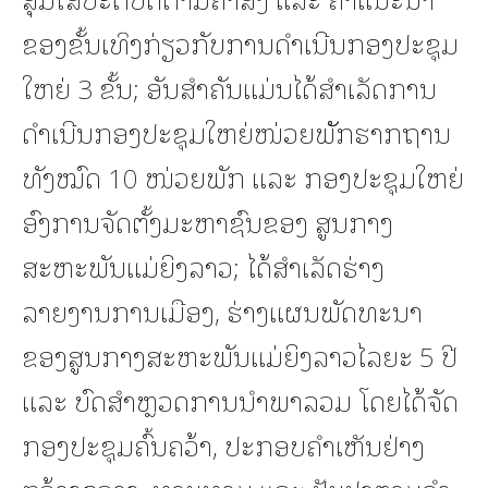
ຂອງຂັ້ນເທິງກ່ຽວກັບການດໍາເນີນກອງປະຊຸມ
ໃຫຍ່ 3 ຂັ້ນ; ອັນສໍາຄັນແມ່ນໄດ້ສຳເລັດການ
ດຳເນີນກອງປະຊຸມໃຫຍ່ໜ່ວຍພັັກຮາກຖານ
ທັງໝົດ 10 ໜ່ວຍພັກ ແລະ ກອງປະຊຸມໃຫຍ່
ອົງການຈັດຕັ້ງມະຫາຊົນຂອງ ສູນກາງ
ສະຫະພັນແມ່ຍິງລາວ; ໄດ້ສໍາເລັດຮ່າງ
ລາຍງານການເມືອງ, ຮ່າງແຜນພັດທະນາ
ຂອງສູນກາງສະຫະພັນແມ່ຍິງລາວໄລຍະ 5 ປີ
ແລະ ບົດສໍາຫຼວດການນໍາພາລວມ ໂດຍໄດ້ຈັດ
ກອງປະຊຸມຄົ້ນຄວ້າ, ປະກອບຄໍາເຫັນຢ່າງ