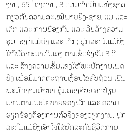
ງານ, 65 ໂຄງການ, 3 ແຜນດໍາເນີນແຫ່ງຊາດ
ກ່ຽວກັບຄວາມສະເໝີພາບຍິງ-ຊາຍ, ແມ່ ແລະ
ເດັກ ແລະ ການປ້ອງກັນ ແລະ ລຶບລ້າງຄວາມ
ຮຸນແຮງຕໍ່ແມ່ຍິງ ແລະ ເດັກ; ປຸກລະດົມແມ່ຍິງ
ໃຫ້ພັດທະນາຕົນເອງ ຕາມຂໍ້ແຂ່ງຂັນ 3 ດີ
ແລະ ສ້າງຄວາມເຂັ້ມແຂງໃຫ້ພະນັກງານເພດ
ຍິງ ເພື່ອມີມາດຕະຖານເງື່ອນໄຂຄົບຖ້ວນ ເປັນ
ພະນັກງານນໍາພາ-ຄຸ້ມຄອງສືບທອດປ່ຽນ
ແທນຕາມນະໂຍບາຍຂອງພັກ ແລະ ຄວາມ
ຮຽກຮ້ອງຕ້ອງການຕົວຈິງຂອງວຽກງານ; ປຸກ
ລະດົມແມ່ຍິງເອົາໃຈໃສ່ຍົກລະດັບຊີວິດການ