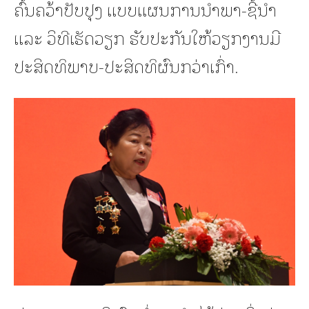
ຄົ້ນຄວ້າປັບປຸງ ແບບແຜນການນໍາພາ-ຊີ້ນໍາ
ແລະ ວິທີເຮັດວຽກ ຮັບປະກັນໃຫ້ວຽກງານມີ
ປະສິດທິພາບ-ປະສິດທິຜົນກວ່າເກົ່າ.