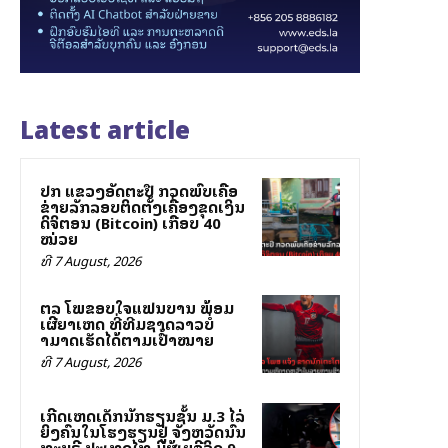
Latest article
ປກສ ແຂວງອັດຕະປື ກວດພົບເຄືອ
ຂ່າຍລັກລອບຕິດຕັ້ງເຄື່ອງຂຸດເງິນ
ດິຈິຕອນ (Bitcoin) ເກືອບ 40
ໝ່ວຍ
ທີ 7 August, 2026
ສຕລ ໂພສຂອບໃຈແຟນບານ ພ້ອມ
ເຜີຍສາເຫດ ທີ່ທີມຊາດລາວບໍ່
ສາມາດເຮັດໄດ້ຕາມເປົ້າໝາຍ
ທີ 7 August, 2026
ເກີດເຫດເດັກນັກຮຽນຊັ້ນ ມ.3 ໄລ່
ຍິງຄົນໃນໂຮງຮຽນຢູ່ ຈັງຫວັດນົນ
ທະບຸຣີ ປະເທດໄທ ມີຜູ້ເສຍຊີວິດ 9