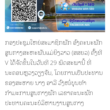
ກອງປະຊຸມໃຫຍ່ສະມາຊິກພັກ ອົງຄະນະພັກ
ສູນກາງສະຫະພັນແມ່ຍິງລາວ (ສສຍລ) ຄັ້ງທີ
V ໄດ້ຈັດຂຶ້ນໃນວັນທີ 29 ພຶດສະພານີ້ ທີ່
ນະຄອນຫຼວງວຽງຈັນ, ໂດຍການເປັນປະທານ
ຂອງສະຫາຍ ນາງ ອາລີ ວົງໜໍ່ບຸນທໍາ
ກຳມະການສູນກາງພັກ ເລຂາຄະນະພັກ
ປະທານຄະນະບໍລິຫານງານສູນກາງ