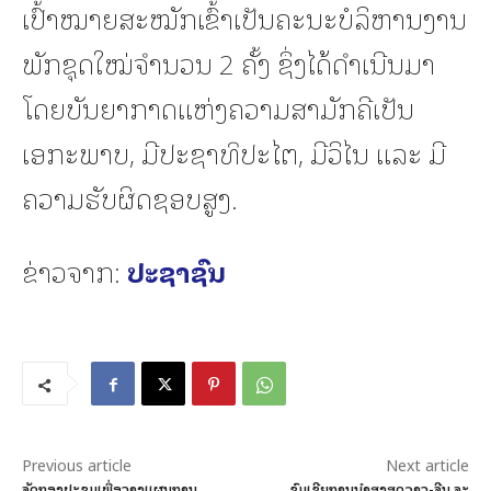
ເປົ້າໝາຍສະໝັກເຂົ້າເປັນຄະນະບໍລິຫານງານ
ພັກຊຸດໃໝ່ຈໍານວນ 2 ຄັ້ງ ຊຶ່ງໄດ້ດຳເນີນມາ
ໂດຍບັນຍາກາດແຫ່ງຄວາມສາມັກຄີເປັນ
ເອກະພາບ, ມີປະຊາທິປະໄຕ, ມີວິໄນ ແລະ ມີ
ຄວາມຮັບຜິດຊອບສູງ.
ຂ່າວຈາກ:
ປະຊາຊົນ
Previous article
Next article
ຈັດກອງປະຊຸມເພື່ອວາງແຜນການ
ຊົມເຊີຍການນໍາສູງສຸດລາວ-ຈີນ ຈະ