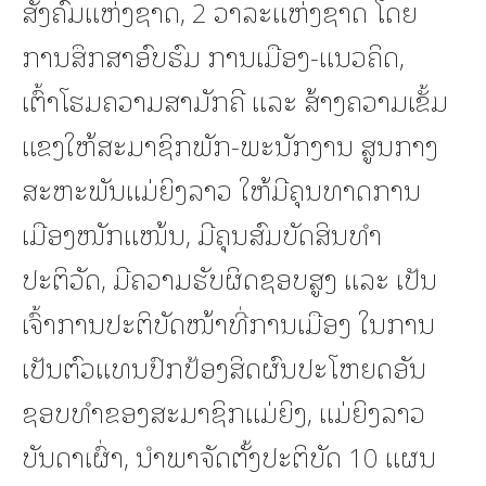
ສັງຄົມແຫ່ງຊາດ, 2 ວາລະແຫ່ງຊາດ ໂດຍ
ການສຶກສາອົບຮົມ ການເມືອງ-ແນວຄິດ,
ເຕົ້າໂຮມຄວາມສາມັກຄີ ແລະ ສ້າງຄວາມເຂັ້ມ
ແຂງໃຫ້ສະມາຊິກພັກ-ພະນັກງານ ສູນກາງ
ສະຫະພັນແມ່ຍິງລາວ ໃຫ້ມີຄຸນທາດການ
ເມືອງໜັກແໜ້ນ, ມີຄຸນສົມບັດສິນທໍາ
ປະຕິວັດ, ມີຄວາມຮັບຜິດຊອບສູງ ແລະ ເປັນ
ເຈົ້າການປະຕິບັດໜ້າທີ່ການເມືອງ ໃນການ
ເປັນຕົວແທນປົກປ້ອງສິດຜົນປະໂຫຍດອັນ
ຊອບທໍາຂອງສະມາຊິກແມ່ຍິງ, ແມ່ຍິງລາວ
ບັນດາເຜົ່າ, ນໍາພາຈັດຕັ້ງປະຕິບັດ 10 ແຜນ