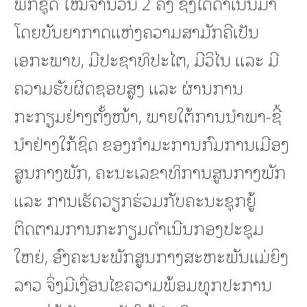
ພັກຊຸດ ໃໝ່ຈໍານວນ 2 ຄັ້ງ ຊຶ່ງໄດ້ດຳເນີນມາ
ໂດຍບັນຍາກາດແຫ່ງຄວາມສາມັກຄີເປັນ
ເອກະພາບ, ມີປະຊາທິປະໄຕ, ມີວິໄນ ແລະ ມີ
ຄວາມຮັບຜິດຊອບສູງ ແລະ ຜ່ານການ
ກະກຽມຢ່າງຕັ້ງໜ້າ, ພາຍໃຕ້ການນໍາພາ-ຊີ້
ນໍາຢ່າງໃກ້ຊິດ ຂອງກຳມະການກົມການເມືອງ
ສູນກາງພັກ, ຄະນະເລຂາທິການສູນກາງພັກ
ແລະ ການເຮັດວຽກຮ່ວມກັບຄະນະຊຸກຍູ້
ຕິດຕາມການກະກຽມດຳເນີນກອງປະຊຸມ
ໃຫຍ່, ອົງຄະນະພັກສູນກາງສະຫະພັນແມ່ຍິງ
ລາວ ຈຶ່ງມີເງື່ອນໄຂຄວາມພ້ອມທຸກປະການ