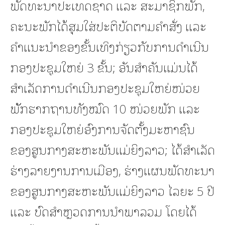
ພັດທະນາປະເທດຊາດ ແລະ ສະມາຊິກພັກ,
ຄະນະພັກໄດ້ສຸມໃສ່ປະຕິບັດຕາມຄໍາສັ່ງ ແລະ
ຄໍາແນະນໍາຂອງຂັ້ນເທິງກ່ຽວກັບການດໍາເນີນ
ກອງປະຊຸມໃຫຍ່ 3 ຂັ້ນ; ອັນສໍາຄັນແມ່ນໄດ້
ສຳເລັດການດຳເນີນກອງປະຊຸມໃຫຍ່ໜ່ວຍ
ພັັກຮາກຖານທັງໝົດ 10 ໜ່ວຍພັກ ແລະ
ກອງປະຊຸມໃຫຍ່ອົງການຈັດຕັ້ງມະຫາຊົນ
ຂອງສູນກາງສະຫະພັນແມ່ຍິງລາວ; ໄດ້ສໍາເລັດ
ຮ່າງລາຍງານການເມືອງ, ຮ່າງແຜນພັດທະນາ
ຂອງສູນກາງສະຫະພັນແມ່ຍິງລາວ ໄລຍະ 5 ປີ
ແລະ ບົດສໍາຫຼວດການນໍາພາລວມ ໂດຍໄດ້