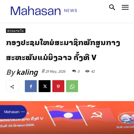
ຂ່າວພາຍໃນ
ກອງປະຊຸມໃຫຍ່ສະມາຊິກພັກສູນກາງ
ສະຫະພັນແມ່ຍິງລາວ ຄັ້ງທີ V
By
kaling
ທີ 29 May, 2026
0
42