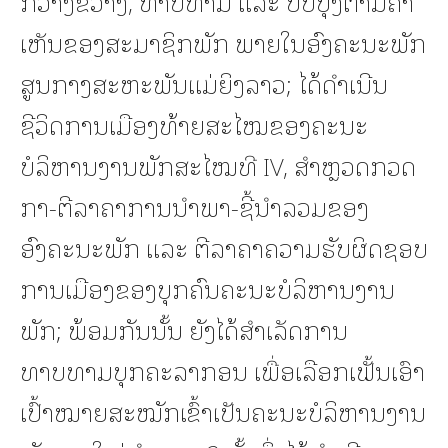
ກວ້າງຂວາງ, ທາບທາມ ແລະ ປັບປຸງຕາມຄໍາ
ເຫັນຂອງສະມາຊິກພັກ ພາຍໃນອົງຄະນະພັກ
ສູນກາງສະຫະພັນແມ່ຍິງລາວ; ໄດ້ດຳເນີນ
ຊີວິດການເມືອງທ້າຍສະໄໝຂອງຄະນະ
ບໍລິຫານງານພັກສະໄໝທີ IV, ສໍາຫຼວດກວດ
ກາ-ຕີລາຄາການນໍາພາ-ຊີ້ນໍາລວມຂອງ
ອົງຄະນະພັກ ແລະ ຕີລາຄາຄວາມຮັບຜິດຊອບ
ການເມືອງຂອງບຸກຄົນຄະນະບໍລິຫານງານ
ພັກ; ພ້ອມກັນນັ້ນ ຍັງໄດ້ສໍາເລັດການ
ທາບທາມບຸກຄະລາກອນ ເພື່ອເລືອກເຟັ້ນເອົາ
ເປົ້າໝາຍສະໝັກເຂົ້າເປັນຄະນະບໍລິຫານງານ