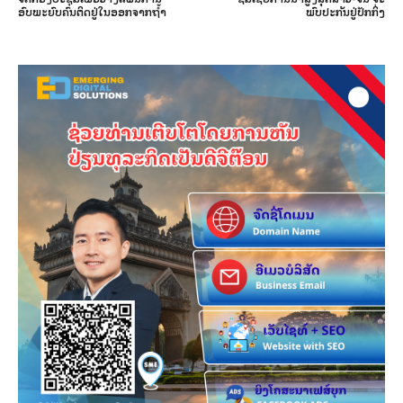
ອົບພະຍົບຄົນຕິດຢູ່ໃນອອກຈາກຖ້ຳ
ພົບປະກັນຢູ່ປັກກິ່ງ