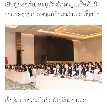
ເປັນຢູ່ຂອງຕົນ, ອະນຸລັກຮັກສາມູນເຊື້ອອັນດີ
ງາມຂອງຊາດ, ຂອງແມ່ຍິງລາວ ແລະ ຕັ້ງໜ້າ
ເຂົ້າຮ່ວມພາລະກິດປົກປັກຮັກສາ ແລະ