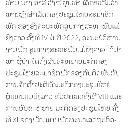
ທ່ານ ນາງ ອາລີ ວົງໜໍ່ບຸນທໍາ ໄດ້ກ່າວຕື່ມວ່າ:
ພາຍຫຼັງສໍາເລັດກອງປະຊຸມໃຫຍ່ສະມາຊິກ
ພັກ ຂອງອົງຄະນະພັກສູນກາງສະຫະພັນແມ່
ຍິງລາວ ຄັ້ງທີ IV ໃນປີ 2022, ຄະນະບໍລິຫານ
ງານພັກ ສູນກາງສະຫະພັນແມ່ຍິງລາວ ໄດ້ນໍາ
ພາ-ຊີ້ນໍາ ຈັດຕັ້ງຜັນຂະຫຍາຍມະຕິກອງ
ປະຊຸມໃຫຍ່ສະມາຊິກພັກຂອງຕົນຕິດພັນກັບ
ການຈັດຕັ້ງປະຕິບັດມະຕິກອງປະຊຸມໃຫຍ່
ຜູ້ແທນແມ່ຍິງລາວ ທົ່ວປະເທດຄັ້ງທີ VIII ແລະ
ການຜັນຂະຫຍາຍ ມະຕິກອງປະຊຸມໃຫຍ່ ຄັ້ງ
ທີ XI ຂອງພັກ, ແຜນພັດທະນາເສດຖະກິດ-