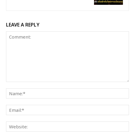
LEAVE A REPLY
Comment:
Na
Ema
Web