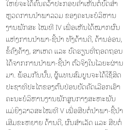
ໃຫຍ່ຈະໄດ້ຄົ້ນຄວ້າປະກອບຄໍາເຫັນຕໍ່ບົດສໍາ
ຫຼວດການນໍາພາລວມ ຂອງຄະນະບໍລິຫານ
ງານພັກສະ ໄໝທີ IV ເພື່ອເຫັນໄດ້ໝາກຜົນ
ແຫ່ງການນໍາພາ-ຊີ້ນໍາ ທັງດ້ານດີ, ດ້ານອ່ອນ,
ຂໍ້ຄົງຄ້າງ, ສາເຫດ ແລະ ບົດຮຽນທີ່ຖອດຖອນ
ໄດ້ຈາກການນໍາພາ-ຊີ້ນໍາ ຕົວຈິງໃນໄລຍະຜ່ານ
ມາ. ພ້ອມກັນນັ້ນ, ຜູ້ແທນສົມບູນຈະໄດ້ໃຊ້ສິດ
ປະຊາທິປະໄຕຂອງຕົນປ່ອນບັດຄັດເລືອກເອົາ
ຄະນະບໍລິຫານງານພັກສູນກາງສະຫະພັນ
ແມ່ຍິງລາວສະໄໝທີ V ເພື່ອສືບຕໍ່ນຳພາ-ຊີ້ນໍາ
ເສີມຂະຫຍາຍ ດ້ານດີ, ຜົນສໍາເລັດ ແລະ ສືບຕໍ່