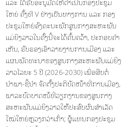
ແລະ ໄດ້ຮັບອະນຸມັດໃຫ້ດໍາເນີນກອງປະຊຸມ
ໃຫຍ່ ຄັ້ງທີ V ຢ່າງເປັນທາງການ ແລະ ກອງ
ປະຊຸມໃຫຍ່ອົງຄະນະພັກສູນກາງສະຫະພັນ
ແມ່ຍິງລາວໃນຄັ້ງນີ້ຈະໄດ້ຄົ້ນຄວ້າ, ປະກອບຄໍາ
ເຫັນ, ຮັບຮອງເອົາລາຍງານການເມືອງ ແລະ
ແຜນພັດທະນາຂອງສູນກາງສະຫະພັນແມ່ຍິງ
ລາວໄລຍະ 5 ປີ (2026-2030) ເພື່ອສືບຕໍ່
ນຳພາ-ຊີ້ນຳ ຈັດຕັ້ງປະຕິບັດໜ້າທີ່ການເມືອງ,
ພາລະບົດບາດໜ້ທີ່ວຽກງານຂອງສູນກາງ
ສະຫະພັນແມ່ຍິງລາວໃຫ້ປະສົບຜົນສໍາເລັດ
ໃໝ່ໃຫຍ່ຫຼວງກວ່າເກົ່າ; ຜູ້ແທນກອງປະຊຸມ