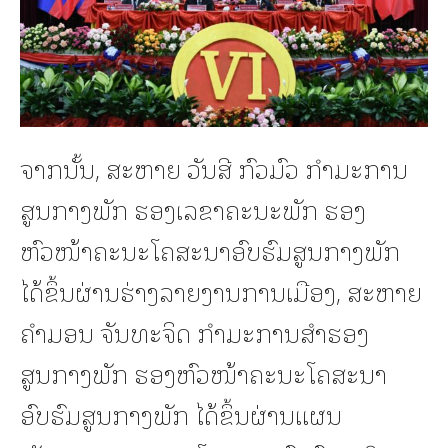
ຈາກນັ້ນ, ສະຫາຍ ວັນສີ ກົວມົວ ກຳມະການ
ສູນກາງພັກ ຮອງເລຂາຄະນະພັກ ຮອງ
ຫົວໜ້າຄະນະໂຄສະນາອົບຮົມສູນກາງພັກ
ໄດ້ຂຶ້ນຜ່ານຮ່າງລາຍງານການເມືອງ, ສະຫາຍ
ຄຳມອນ ຈັນທະຈິດ ກຳມະການສຳຮອງ
ສູນກາງພັກ ຮອງຫົວໜ້າຄະນະໂຄສະນາ
ອົບຮົມສູນກາງພັກ ໄດ້ຂຶ້ນຜ່ານແຜນ