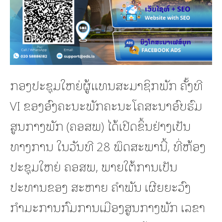
ກອງປະຊຸມໃຫຍ່ຜູ້ແທນສະມາຊິກພັກ ຄັ້ງທີ
VI ຂອງອົງຄະນະພັກຄະນະໂຄສະນາອົບຮົມ
ສູນກາງພັກ (ຄອສພ) ໄດ້ເປີດຂຶ້ນຢ່າງເປັນ
ທາງການ ໃນວັນທີ 28 ພຶດສະພານີ້, ທີ່ຫ້ອງ
ປະຊຸມໃຫຍ່ ຄອສພ, ພາຍໃຕ້ການເປັນ
ປະທານຂອງ ສະຫາຍ ຄໍາພັນ ເຜີຍຍະວົງ
ກໍາມະການກົມການເມືອງສູນກາງພັກ ເລຂາ