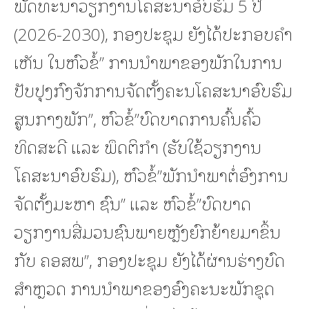
ພັດທະນາວຽກງານໂຄສະນາອົບຮົມ 5 ປີ
(2026-2030), ກອງປະຊຸມ ຍັງໄດ້ປະກອບຄຳ
ເຫັນ ໃນຫົວຂໍ້” ການນຳພາຂອງພັກໃນການ
ປັບປຸງກົງຈັກການຈັດຕັ້ງຄະນໂຄສະນາອົບຮົມ
ສູນກາງພັກ”, ຫົວຂໍ້”ບົດບາດການຄົ້ນຄົ້ວ
ທິດສະດີ ແລະ ພຶດຕິກຳ (ຮັບໃຊ້ວຽກງານ
ໂຄສະນາອົບຮົມ), ຫົວຂໍ້”ພັກນຳພາຕໍ່ອົງການ
ຈັດຕັ້ງມະຫາ ຊົນ” ແລະ ຫົວຂໍ້”ບົດບາດ
ວຽກງານສື່ມວນຊົນພາຍຫຼັງຍົກຍ້າຍມາຂຶ້ນ
ກັບ ຄອສພ”, ກອງປະຊຸມ ຍັງໄດ້ຜ່ານຮ່າງບົດ
ສຳຫຼວດ ການນຳພາຂອງອົງຄະນະພັກຊຸດ