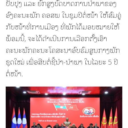
ປັບປຸງ ແລະ ຍົກສູງບົດບາດການນໍາພາຂອງ
ອົງຄະນະພັກ ຄອສພ ໃນຊຸມປີຕໍ່ໜ້າ ໃຫ້ສົມຄູ່
ກັບໜ້າທີ່ການເມືອງ ທີ່ພັກໄດ້ມອບໝາຍໃຫ້
ພ້ອມນີ້, ຈະໄດ້ດໍາເນີນການເລືອກຕັ້ງເອົາ
ຄະນະພັກຄະນະໂຄສະນາອົບຮົມສູນກາງພັກ
ຊຸດໃໝ່ ເພື່ອສືບຕໍ່ຊີ້ນໍາ-ນໍາພາ ໃນໄລຍະ 5 ປີ
ຕໍ່ໜ້າ.