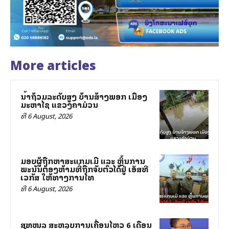
More articles
ນ້ຳຖ້ວມລະດັບສູງ ບ້ານສ້າງພອກ ເມືອງ
ມະຫາໄຊ ແຂວງຄຳມ່ວນ
ທີ 6 August, 2026
ມອບຜູ້ຖືກຫາສະແກມເມີ ແລະ ຫຼິ້ນການ
ພະນັນຕ້ອງຫ້າມທີ່ຖືກຈັບຕົວໄດ້ຢູ່ ເອັສທີ
ເວກັສ ໃຫ້ທາງການໄທ
ທີ 6 August, 2026
ສທໜລ ສະຫລຸບການເຄື່ອນໄຫວ 6 ເດືອນ