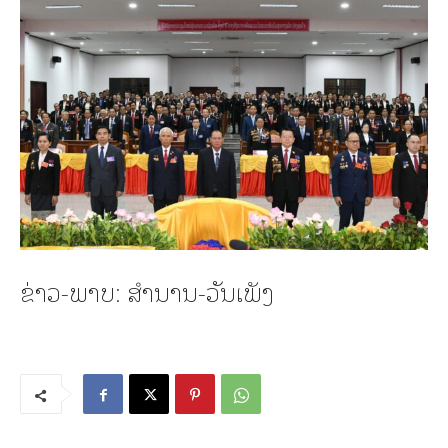
ຂ່າວ-ພາບ: ສໍານານ-ວັນເພັງ