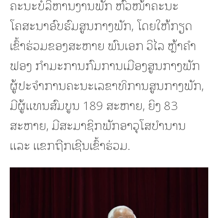
ຄະນະບໍລິຫານງານພັກ ຫົວໜ້າຄະນະ
ໂຄສະນາອົບຮົມສູນກາງພັກ, ໂດຍໃຫ້ກຽດ
ເຂົ້າຮ່ວມຂອງສະຫາຍ ພົນເອກ ວິໄລ ຫຼ້າຄໍາ
ຟອງ ກໍາມະການກົມການເມືອງສູນກາງພັກ
ຜູ້ປະຈໍາການຄະນະເລຂາທິການສູນກາງພັກ,
ມີຜູ້ແທນສົມບູນ 189 ສະຫາຍ, ຍິງ 83
ສະຫາຍ, ມີສະມາຊິກພັກອາວຸໂສບຳນານ
ແລະ ແຂກຖືກເຊີນເຂົ້າຮ່ວມ.