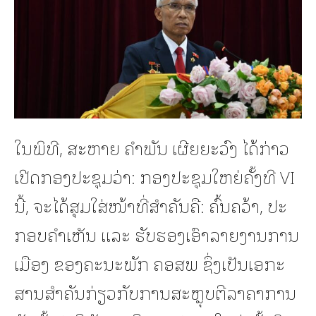
ໃນພິທີ, ສະຫາຍ ຄໍາພັນ ເຜີຍຍະວົງ ໄດ້ກ່າວ
ເປີດກອງປະຊຸມວ່າ: ກອງປະຊຸມໃຫຍ່ຄັ້ງທີ VI
ນີ້, ຈະໄດ້ສຸມໃສ່ໜ້າທີ່ສໍາຄັນຄື: ຄົ້ນຄວ້າ, ປະ
ກອບຄໍາເຫັນ ແລະ ຮັບຮອງເອົາລາຍງານການ
ເມືອງ ຂອງຄະນະພັກ ຄອສພ ຊຶ່ງເປັນເອກະ
ສານສໍາຄັນກ່ຽວກັບການສະຫຼຸບຕີລາຄາການ