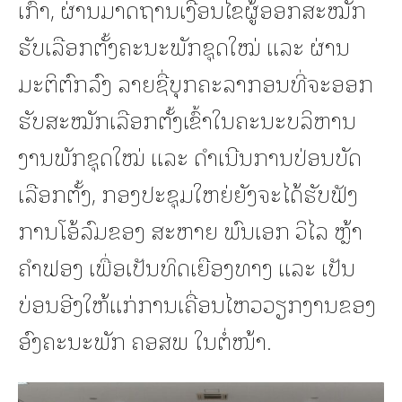
ເກົ່າ, ຜ່ານມາດຖານເງື່ອນໄຂຜູ້ອອກສະໝັກ
ຮັບເລືອກຕັ້ງຄະນະພັກຊຸດໃໝ່ ແລະ ຜ່ານ
ມະຕິຕົກລົງ ລາຍຊື່ບຸກຄະລາກອນທີ່ຈະອອກ
ຮັບສະໝັກເລືອກຕັ້ງເຂົ້າໃນຄະນະບລິຫານ
ງານພັກຊຸດໃໝ່ ແລະ ດຳເນີນການປ່ອນບັດ
ເລືອກຕັ້ງ, ກອງປະຊຸມໃຫຍ່ຍັງຈະໄດ້ຮັບຟັງ
ການໂອ້ລົມຂອງ ສະຫາຍ ພົນເອກ ວິໄລ ຫຼ້າ
ຄໍາຟອງ ເພື່ອເປັນທິດເຍືອງທາງ ແລະ ເປັນ
ບ່ອນອີງໃຫ້ແກ່ການເຄື່ອນໄຫວວຽກງານຂອງ
ອົງຄະນະພັກ ຄອສພ ໃນຕໍ່ໜ້າ.