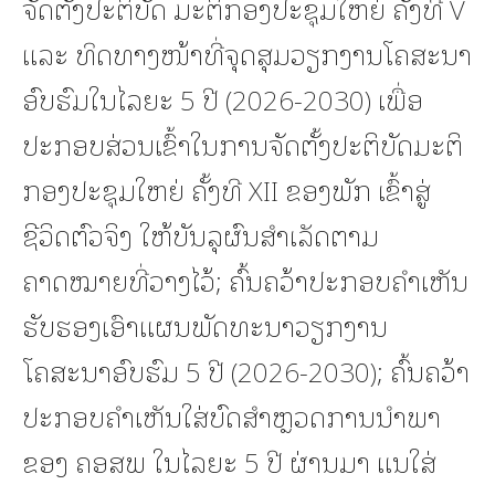
ຈັດຕັ້ງປະຕິບັດ ມະຕິກອງປະຊຸມໃຫຍ່ ຄັ້ງທີ V
ແລະ ທິດທາງໜ້າທີ່ຈຸດສຸມວຽກງານໂຄສະນາ
ອົບຮົມໃນໄລຍະ 5 ປີ (2026-2030) ເພື່ອ
ປະກອບສ່ວນເຂົ້າໃນການຈັດຕັ້ງປະຕິບັດມະຕິ
ກອງປະຊຸມໃຫຍ່ ຄັ້ງທີ XII ຂອງພັກ ເຂົ້າສູ່
ຊີວິດຕົວຈິງ ໃຫ້ບັນລຸຜົນສໍາເລັດຕາມ
ຄາດໝາຍທີ່ວາງໄວ້; ຄົ້ນຄວ້າປະກອບຄໍາເຫັນ
ຮັບຮອງເອົາແຜນພັດທະນາວຽກງານ
ໂຄສະນາອົບຮົມ 5 ປີ (2026-2030); ຄົ້ນຄວ້າ
ປະກອບຄໍາເຫັນໃສ່ບົດສໍາຫຼວດການນໍາພາ
ຂອງ ຄອສພ ໃນໄລຍະ 5 ປີ ຜ່ານມາ ແນໃສ່