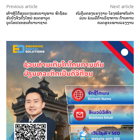
Previous article
Next article
ເກົາຫຼີໃຕ້ສະແດງແສນຍານຸພາບ ຈັດຊ້ອມ
ກົມຄຸ້ມຄອງແຮງງານ-ໂຮງໝໍສາກົນຄຳ
ຮົບຍິງຈິງຄັ້ງໃຫຍ່ ອວດອາວຸດ
ມ່ວນ ຮ່ວມມືດ້ານວິຊາການ ດ້ານການ
ຍຸດໂທປະກອນຕໍ່ນານາຊາດ
ກວດສຸຂະພາບແຮງງານ