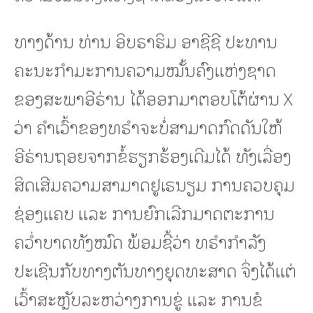
ທາງດ້ານ ທ່ານ ອິບຣາຮິມ ອາຊີຊີ ປະທານ
ຄະນະກຳມະການຄວາມໝັ້ນຄົງແຫ່ງຊາດ
ຂອງສະພາອີຣ່ານ ໄດ້ອອກມາຕອບໂຕ້ຜ່ານ X
ວ່າ ຄຳເວົ້າຂອງທຣຳຈະບໍ່ສາມາດກົດດັນໃຫ້
ອີຣ່ານຖອຍຈາກຂໍ້ຮຽກຮ້ອງເດີມໄດ້ ທັງເລື່ອງ
ສິດເສີມຄວາມສາມາດຢູເຣນຽມ ການຄວບຄຸມ
ຊ່ອງແຄບ ແລະ ການຍົກເລີກມາດຕະການ
ຄວ່ຳບາດທັງໝົດ ພ້ອມຊີ້ວ່າ ທຣຳກຳລັງ
ປະເຊີນກັບທາງຕັນທາງຍຸດທະສາດ ຈຶ່ງໄດ້ແຕ່
ເວົ້າສະຫຼັບລະຫວ່າງການຂູ່ ແລະ ການຂໍ