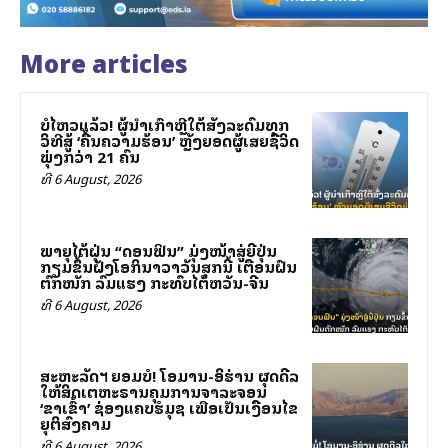
More articles
ບໍ່ໄຫວແລ້ວ! ຜູ້ນຳເກົາຫຼີໃຕ້ສັ່ງລະດົມທຸກ
ວິທີສູ້ ‘ຄື້ນຄວາມຮ້ອນ’ ຫຼັງຍອດຜູ້ເສຍຊີວິດ
ພຸ່ງກວ່າ 21 ຄົນ
ທີ 6 August, 2026
ພາຍຸໄຕ້ຝຸ່ນ “ດອນຟິນ” ມຸ່ງໜ້າສູ່ຍີ່ປຸ່ນ
ກຽມຂຶ້ນຝັ່ງໂອກິນາວາວັນສຸກນີ້ ເຕືອນຝົນ
ຕົກໜັກ ລົມແຮງ ກະທົບໄຕ້ຫວັນ-ຈີນ
ທີ 6 August, 2026
ສະຫະລັດฯ ຍອມບໍ່! ໂອມານ-ອິຮ່ານ ຜຸດດີລ
ໃຫ້ສິດເຕຫະຣານຄຸມການຈາລະຈອນ
‘ຂາເຂົ້າ’ ຊ່ອງແຄບຮໍມຸຊ ເພື່ອເປັນເງື່ອນໄຂ
ຍຸຕິສົງຄາມ
ທີ 6 August, 2026