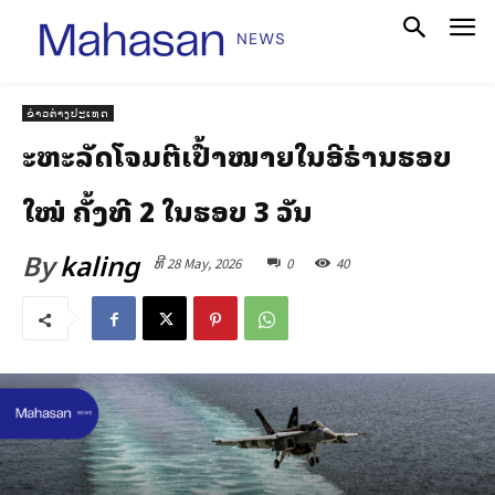
ຂ່າວຕ່າງປະເທດ
ສະຫະລັດໂຈມຕີເປົ້າໝາຍໃນອີຣ່ານຮອບ
ໃໝ່ ຄັ້ງທີ 2 ໃນຮອບ 3 ວັນ
By
kaling
ທີ 28 May, 2026
0
40