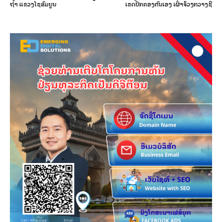
ຖ້ຳ ແຂວງໄຊສົມບູນ
ເຂດປົກຄອງຕົນເອງ ເຜົ່າຈ້ວງກວາງຊີ