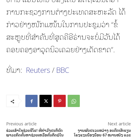
ການກະຊວງການຕ່າງປະເທດສະຫະລັດ ໄດ້
ກ່າວຢ່າງໜັກແໜ້ນໃນການປະຊຸມວ່າ “ຂໍ້
ສະຫຼຸບທີ່ສຳຄັນທີ່ສຸດຄືອີຣ່ານຈະບໍ່ມີວັນໄດ້
ຄອບຄອງອາວຸດນິວເຄລຍຢ່າງເດັດຂາດ”.
ທີ່ມາ:
Reuters
/
BBC
Previous article
Next article
ຮ່ວມເອົາໃຈຊ່ວຍຮີໂຣ! ທີ່ກຳລັງປະຕິບັດ
ງານພົບປະລະຫວ່າງ ອະດີດນັກຮຽນ
ພາລະກິດຄົ້ນຫາຊ່ວຍເຫລືອຄົນຕິດຢູ່ໃນ
ໂຮງຮຽນນ້ອງນ້ອຍ 67 ໜານໜິງ ແລະ