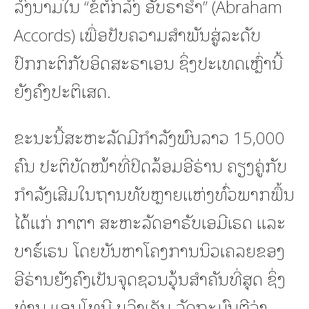
ລົງນາມໃນ “ຂໍ້ຕົກລົງ ອັບຣາຮຳ” (Abraham
Accords) ເພື່ອປັບຄວາມສຳພັນສູ່ລະດັບ
ປົກກະຕິກັບອິດສະຣາເອນ ຊຶ່ງປະເທດເຫຼົ່ານີ້
ຍັງຄົງປະຕິເສດ.
ຂະນະນີ້ສະຫະລັດມີກຳລັງພົນລາວ 15,000
ຄົນ ປະຕິບັດໜ້າທີ່ປິດລ້ອມອີຣ່ານ ຄຽງຄູ່ກັບ
ກຳລັງເສີມໃນຖານທັບຫຼາຍແຫ່ງທົ່ວພາກພື້ນ
ໄດ້ແກ່ ກາຕາ ສະຫະລັດອາຣັບເອມີເຣດ ແລະ
ບາຮ໌ເຣນ ໂດຍບັນຫາໂຄງການນິວເຄລຍຂອງ
ອີຣ່ານຍັງຄົງເປັນຈຸດຊວນວຸ້ນສຳຄັນທີ່ສຸດ ຊຶ່ງ
ທ່ານ ແອນໂທນີ ບລິງເຄັນ ລັດຖະມົນຕີວ່າ