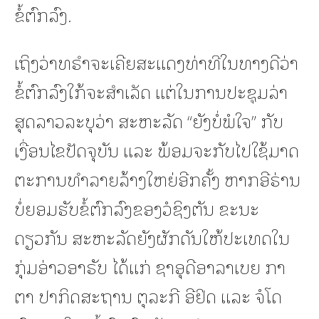
ຂໍ້ຕົກລົງ.
ເຖິງວ່າທຣຳຈະເຄີຍສະແດງທ່າທີໃນທາງດີວ່າ
ຂໍ້ຕົກລົງໃກ້ຈະສຳເລັດ ແຕ່ໃນການປະຊຸມລ່າ
ສຸດລາວລະບຸວ່າ ສະຫະລັດ “ຍັງບໍ່ພໍໃຈ” ກັບ
ເງື່ອນໄຂປັດຈຸບັນ ແລະ ພ້ອມຈະກັບໄປໃຊ້ມາດ
ຕະການທຳລາຍລ້າງໃຫຍ່ອີກຄັ້ງ ຫາກອີຣ່ານ
ບໍ່ຍອມຮັບຂໍ້ຕົກລົງຂອງວໍຊິງຕັນ ຂະນະ
ດຽວກັນ ສະຫະລັດຍັງຜັກດັນໃຫ້ປະເທດໃນ
ກຸ່ມອ່າວອາຣັບ ໄດ້ແກ່ ຊາອຸດີອາລາເບຍ ກາ
ຕາ ປາກິດສະຖານ ຕຸລະກີ ອີຢິດ ແລະ ຈໍໂດ