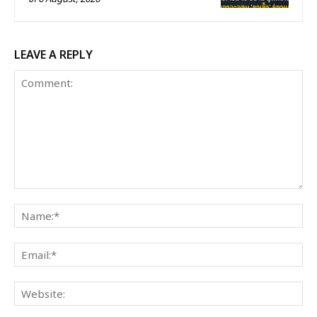
LEAVE A REPLY
Comment:
Na
Ema
Web