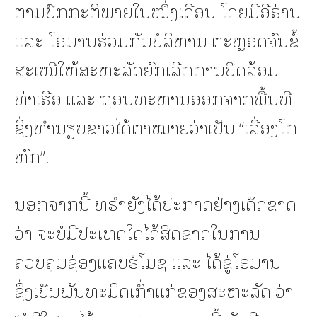
ຕາມປົກກະຕິພາຍໃນໜຶ່ງເດືອນ ໂດຍມີອີຣ່ານ
ແລະ ໂອມານຮ່ວມກັນບໍລິຫານ ຕະຫຼອດຈົນຂໍ້
ສະເໜີໃຫ້ສະຫະລັດຍົກເລີກການປິດລ້ອມ
ທ່າເຮືອ ແລະ ຖອນທະຫານອອກຈາກພື້ນທີ່
ຊຶ່ງທຳນຽບຂາວໄດ້ຕາໝາຍວ່າເປັນ “ເລື່ອງໂກ
ຫົກ”.
ນອກຈາກນີ້ ທຣຳຍັງໄດ້ປະກາດຢ່າງເດັດຂາດ
ວ່າ ຈະບໍ່ມີປະເທດໃດໄດ້ສິດຂາດໃນການ
ຄວບຄຸມຊ່ອງແຄບຮໍໂມຊ ແລະ ໄດ້ຂູ່ໂອມານ
ຊຶ່ງເປັນພັນທະມິດເກົ່າແກ່ຂອງສະຫະລັດ ວ່າ