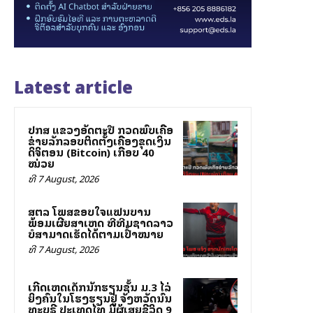
Latest article
ປກສ ແຂວງອັດຕະປື ກວດພົບເຄືອ
ຂ່າຍລັກລອບຕິດຕັ້ງເຄື່ອງຂຸດເງິນ
ດິຈິຕອນ (Bitcoin) ເກືອບ 40
ໝ່ວຍ
ທີ 7 August, 2026
ສຕລ ໂພສຂອບໃຈແຟນບານ
ພ້ອມເຜີຍສາເຫດ ທີ່ທີມຊາດລາວ
ບໍ່ສາມາດເຮັດໄດ້ຕາມເປົ້າໝາຍ
ທີ 7 August, 2026
ເກີດເຫດເດັກນັກຮຽນຊັ້ນ ມ.3 ໄລ່
ຍິງຄົນໃນໂຮງຮຽນຢູ່ ຈັງຫວັດນົນ
ທະບຸຣີ ປະເທດໄທ ມີຜູ້ເສຍຊີວິດ 9