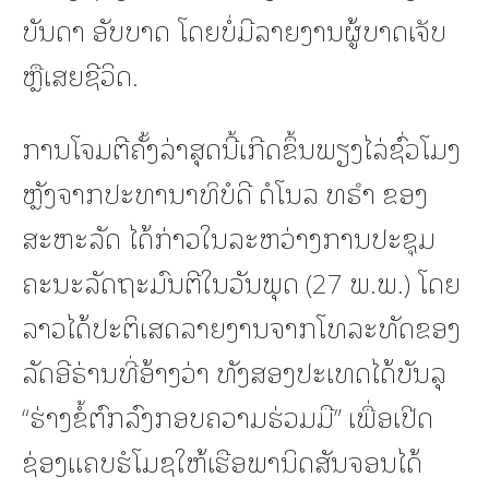
ບັນດາ ອັບບາດ ໂດຍບໍ່ມີລາຍງານຜູ້ບາດເຈັບ
ຫຼືເສຍຊີວິດ.
ການໂຈມຕີຄັ້ງລ່າສຸດນີ້ເກີດຂຶ້ນພຽງໄລ່ຊົ່ວໂມງ
ຫຼັງຈາກປະທານາທິບໍດີ ດໍໂນລ ທຣຳ ຂອງ
ສະຫະລັດ ໄດ້ກ່າວໃນລະຫວ່າງການປະຊຸມ
ຄະນະລັດຖະມົນຕີໃນວັນພຸດ (27 ພ.ພ.) ໂດຍ
ລາວໄດ້ປະຕິເສດລາຍງານຈາກໂທລະທັດຂອງ
ລັດອີຣ່ານທີ່ອ້າງວ່າ ທັງສອງປະເທດໄດ້ບັນລຸ
“ຮ່າງຂໍ້ຕົກລົງກອບຄວາມຮ່ວມມື” ເພື່ອເປີດ
ຊ່ອງແຄບຮໍໂມຊໃຫ້ເຮືອພານິດສັນຈອນໄດ້