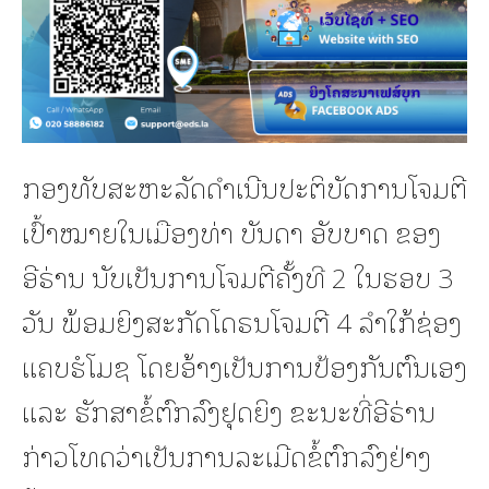
ກອງທັບສະຫະລັດດຳເນີນປະຕິບັດການໂຈມຕີ
ເປົ້າໝາຍໃນເມືອງທ່າ ບັນດາ ອັບບາດ ຂອງ
ອີຣ່ານ ນັບເປັນການໂຈມຕີຄັ້ງທີ 2 ໃນຮອບ 3
ວັນ ພ້ອມຍິງສະກັດໂດຣນໂຈມຕີ 4 ລຳໃກ້ຊ່ອງ
ແຄບຮໍໂມຊ ໂດຍອ້າງເປັນການປ້ອງກັນຕົນເອງ
ແລະ ຮັກສາຂໍ້ຕົກລົງຢຸດຍິງ ຂະນະທີ່ອີຣ່ານ
ກ່າວໂທດວ່າເປັນການລະເມີດຂໍ້ຕົກລົງຢ່າງ