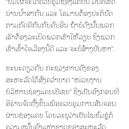
“ບໍ່ມີໃຜຈະໄດ້ຄວບຄຸມຊ່ອງແຄບນີ້ ມັນຄືເຂດ
ນ່ານນ້ຳສາກົນ ແລະ ໂອມານຕ້ອງປະຕິບັດ
ຕາມກົດຄືກັນກັບຄົນອື່ນ ຖ້າບໍ່ດັ່ງນັ້ນພວກ
ເຮົາຕ້ອງລະເບີດພວກເຂົາໃຫ້ລຽບ ຊຶ່ງພວກ
ເຂົາເຂົ້າໃຈເລື່ອງນີ້ດີ ແລະ ຈະບໍ່ສ້າງບັນຫາ”.
ຂະນະດຽວກັນ ກະຊວງການຄັງຂອງ
ສະຫະລັດໄດ້ສັ່ງຄວ່ຳບາດ “ໜ່ວຍງານ
ບໍລິຫານຊ່ອງແຄບເປີເຊຍ” ຊຶ່ງເປັນອົງກອນທີ່
ອີຣ່ານຈັດຕັ້ງຂຶ້ນເພື່ອຄວບຄຸມການສັນຈອນ
ຜ່ານຊ່ອງແຄບ ໂດຍລະບຸວ່າເປັນໄພຂົ່ມຂູ່ຕໍ່
ຄວາມໝັ້ນຄົງແຫ່ງຊາດຂອງສະຫະລັດ.