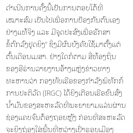
ດຳເນີນການຄັ້ງນີ້ເປັນການຕອບໂຕ້ທີ່
ເໝາະສົມ ເປັນໄປເພື່ອການປ້ອງກັນຕົນເອງ
ຢ່າງແທ້ຈິງ ແລະ ມີຈຸດປະສົງເພື່ອຮັກສາ
ຂໍ້ຕົກລົງຢຸດຍິງ” ຊຶ່ງມີຜົນບັງຄັບໃຊ້ມາຕັ້ງແຕ່
ຕົ້ນເດືອນເມສາ. ຢ່າງໃດກໍ່ຕາມ ສື່ທ້ອງຖິ່ນ
ຂອງອີຣ່ານລາຍງານອ້າງແຫຼ່ງຂ່າວທາງ
ທະຫານວ່າ ກອງທັບເຮືອຂອງກຳລັງພິທັກກ໌
ການປະຕິວັດ (IRGC) ໄດ້ຍິງເຕືອນເຮືອຂົນສົ່ງ
ນ້ຳມັນຂອງສະຫະລັດທີ່ພະຍາຍາມແລ່ນຜ່ານ
ຊ່ອງແຄບຈົນຕ້ອງຖອຍຫຼັງ ກ່ອນທີ່ສະຫະລັດ
ຈະຍິງຖ່ອງໃສ່ພື້ນທີ່ຫວ່າງເປົ່າຮອບເມືອງ