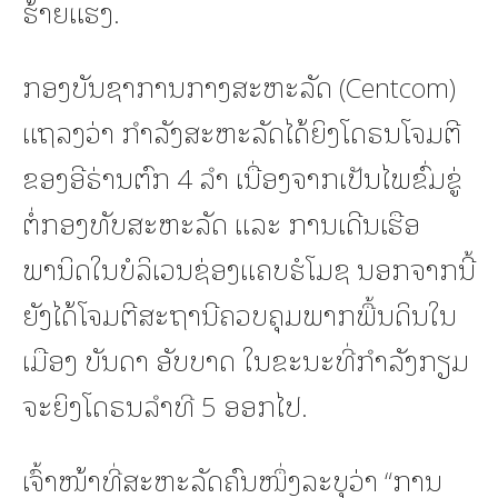
ຮ້າຍແຮງ.
ກອງບັນຊາການກາງສະຫະລັດ (Centcom)
ແຖລງວ່າ ກຳລັງສະຫະລັດໄດ້ຍິງໂດຣນໂຈມຕີ
ຂອງອີຣ່ານຕົກ 4 ລຳ ເນື່ອງຈາກເປັນໄພຂົ່ມຂູ່
ຕໍ່ກອງທັບສະຫະລັດ ແລະ ການເດີນເຮືອ
ພານິດໃນບໍລິເວນຊ່ອງແຄບຮໍໂມຊ ນອກຈາກນີ້
ຍັງໄດ້ໂຈມຕີສະຖານີຄວບຄຸມພາກພື້ນດິນໃນ
ເມືອງ ບັນດາ ອັບບາດ ໃນຂະນະທີ່ກຳລັງກຽມ
ຈະຍິງໂດຣນລຳທີ 5 ອອກໄປ.
ເຈົ້າໜ້າທີ່ສະຫະລັດຄົນໜຶ່ງລະບຸວ່າ “ການ