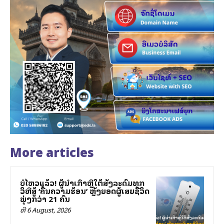
More articles
ບໍ່ໄຫວແລ້ວ! ຜູ້ນຳເກົາຫຼີໃຕ້ສັ່ງລະດົມທຸກ
ວິທີສູ້ ‘ຄື້ນຄວາມຮ້ອນ’ ຫຼັງຍອດຜູ້ເສຍຊີວິດ
ພຸ່ງກວ່າ 21 ຄົນ
ທີ 6 August, 2026