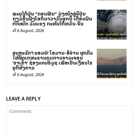
ພະຍຸໄຕ້ຝຸ່ນ “ດອນຟິນ” ມຸ່ງໜ້າສູ່ຍີ່ປຸ່ນ
ກຽມຂຶ້ນຝັ່ງໂອກິນາວາວັນສຸກນີ້ ເຕືອນຝົນ
ຕົກໜັກ ລົມແຮງ ກະທົບໄຕ້ຫວັນ-ຈີນ
ທີ 6 August, 2026
ສະຫະລັດฯ ຍອມບໍ່! ໂອມານ-ອິຮ່ານ ຜຸດດີລ
ໃຫ້ສິດເຕຫະຣານຄຸມການຈາລະຈອນ
‘ຂາເຂົ້າ’ ຊ່ອງແຄບຮໍມຸຊ ເພື່ອເປັນເງື່ອນໄຂ
ຍຸຕິສົງຄາມ
ທີ 6 August, 2026
LEAVE A REPLY