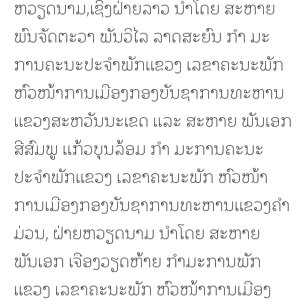
ຫວຽດນາມ,ເຊິ່ງຝ່າຍລາວ ນໍາໂດຍ ສະຫາຍ
ພົນຈັດຕະວາ ພັນວິໄລ ລາດສະຍົນ ກຳ ມະ
ການຄະນະປະຈຳພັກແຂວງ ເລຂາຄະນະພັກ
ຫົວໜ້າການເມືອງກອງບັນຊາການທະຫານ
ແຂວງສະຫວັນນະເຂດ ແລະ ສະຫາຍ ພັນເອກ
ສີສົມພູ ແກ້ວບຸນລ້ອມ ກຳ ມະການຄະນະ
ປະຈຳພັກແຂວງ ເລຂາຄະນະພັກ ຫົວໜ້າ
ການເມືອງກອງບັນຊາການທະຫານແຂວງຄໍາ
ມ່ວນ, ຝ່າຍຫວຽດນາມ ນຳໂດຍ ສະຫາຍ
ພັນເອກ ເຈືອງວຽດຫ້າຍ ກຳມະການພັກ
ແຂວງ ເລຂາຄະນະພັກ ຫົວໜ້າການເມືອງ