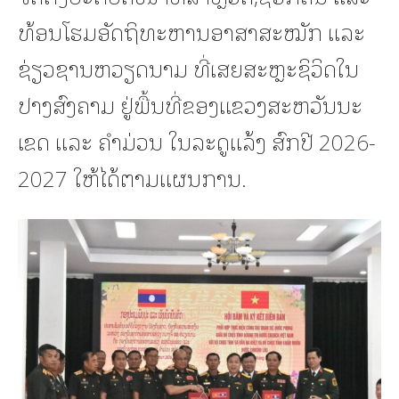
ທ້ອນໂຮມອັດຖິທະຫານອາສາສະໝັກ ແລະ
ຊ່ຽວຊານຫວຽດນາມ ທີ່ເສຍສະຫຼະຊິວິດໃນ
ປາງສົງຄາມ ຢູ່ພື້ນທີ່ຂອງແຂວງສະຫວັນນະ
ເຂດ ແລະ ຄຳມ່ວນ ໃນລະດູແລ້ງ ສົກປີ 2026-
2027 ໃຫ້ໄດ້ຕາມແຜນການ.