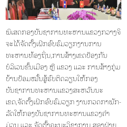
ພິເສດກອງບັນຊາການທະຫານແຂວງກວາງຈິ
ຈະໄດ້ຈັດຕັ້ງເຝິກອົບຮົມວຽກງານການ
ທະຫານທ້ອງຖິ່ນ,ການສ້າງເຂດປ້ອງກັນ
ບໍລິເວນຂັ້ນເມືອງ ຫຼື ແຂວງ ແລະ ການສ້າງກຸ່ມ
ບ້ານປ້ອມໝັ້ນສູ້ຮົບຕິດລຽນໃຫ້ກອງ
ບັນຊາການທະຫານແຂວງສະຫວັນນະ
ເຂດ,ຈັດຕັ້ງເຝິກອົບຮົມວຽກ ງານກວດກາພັກ-
ລັດໃຫ້ກອງບັນຊາການທະຫານແຂວງຄຳ
ມ່ວນ ແລະ ຈັດຕັ້ງຄະນະວິຊາການ ສອງຝ່າຍ