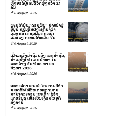
ຫຼັງຍອດຜູ້ເສຍຊີວິດພຸ່ງກວ່າ 21
ຄົນ
ທີ 6 August, 2026
ພະຍຸໄຕ້ຝຸ່ນ “ດອນຟິນ” ມຸ່ງໜ້າສູ່
ຍີ່ປຸ່ນ ກຽມຂຶ້ນຝັ່ງໂອກິນາວາ
ວັນສຸກນີ້ ເຕືອນຝົນຕົກໜັກ
ລົມແຮງ ກະທົບໄຕ້ຫວັນ-ຈີນ
ທີ 6 August, 2026
ເຝົ້າລະວັງນໍ້າຖ້ວມຍື່ງ ເຂດນໍ້າຊັນ,
ນໍ້າເຊບັັ້ງໄຟ ເເລະ ນໍ້າທາ ໃນ
ລະຫວ່າງ ວັນທີ 06 ຫາ 08
ສິງຫາ 2026
ທີ 6 August, 2026
ສະຫະລັດฯ ຍອມບໍ່! ໂອມານ-ອິຮ່າ
ນ ຜຸດດີລໃຫ້ສິດເຕຫະຣານຄຸມ
ການຈາລະຈອນ ‘ຂາເຂົ້າ’ ຊ່ອງ
ແຄບຮໍມຸຊ ເພື່ອເປັນເງື່ອນໄຂຍຸຕິ
ສົງຄາມ
ທີ 6 August, 2026