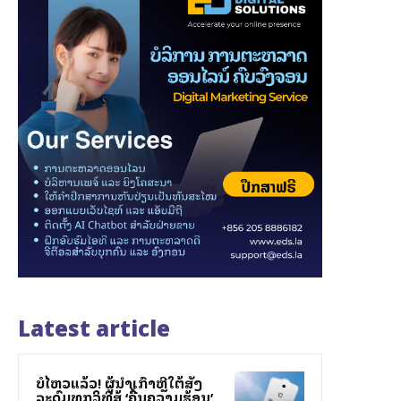
Latest article
ບໍ່ໄຫວແລ້ວ! ຜູ້ນຳເກົາຫຼີໃຕ້ສັ່ງ
ລະດົມທຸກວິທີສູ້ ‘ຄື້ນຄວາມຮ້ອນ’