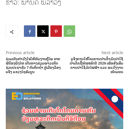
ຂ່າວ: ພານິດ ພິລາວົງ
Previous article
Next article
ຮ່ວມເປັນກຳລັງໃຈໃຫ້ທີມງານກູ້ໄພ ຈາກ
ແຈ້ງການໃຫ້ໂຈະການນຳເຂົ້າລົດນໍາໃຊ້
ພີ່ນ້ອງຝັ່ງໄທ ເດີນທາງຮ່ວມພາລະກິດ
ນໍ້າມັນເຊື້ອໄຟໝົດປີ 2026 ເພື່ອສົ່ງເສີມ
ຊ່ວຍປະຊາຊົນ 7 ຄົນຕິດຖໍ້າ ຢູ່ເມືອງລ້ອງ
ການນໍາໃຊ້ລົດໄຟຟ້າ ແລະ ພະລັງງານ
ແຈ້ງ ແຂວງໄຊສົມບູນ
ທົດແທນ