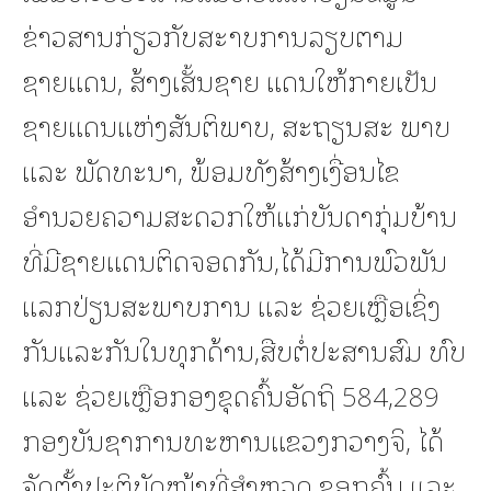
ຂ່າວສານກ່ຽວກັບສະາບການລຽບຕາມ
ຊາຍແດນ, ສ້າງເສັ້ນຊາຍ ແດນໃຫ້ກາຍເປັນ
ຊາຍແດນແຫ່ງສັນຕິພາບ, ສະຖຽນສະ ພາບ
ແລະ ພັດທະນາ, ພ້ອມທັງສ້າງເງື່ອນໄຂ
ອຳນວຍຄວາມສະດວກໃຫ້ແກ່ບັນດາກຸ່ມບ້ານ
ທີ່ມີຊາຍແດນຕິດຈອດກັນ,ໄດ້ມີການພົວພັນ
ແລກປ່ຽນສະພາບການ ແລະ ຊ່ວຍເຫຼືອເຊິ່ງ
ກັນແລະກັນໃນທຸກດ້ານ,ສືບຕໍ່ປະສານສົມ ທົບ
ແລະ ຊ່ວຍເຫຼືອກອງຂຸດຄົ້ນອັດຖິ 584,289
ກອງບັນຊາການທະຫານແຂວງກວາງຈິ, ໄດ້
ຈັດຕັ້ງປະຕິບັດໜ້າທີ່ສຳຫຼວດ,ຊອກຄົ້ນ ແລະ