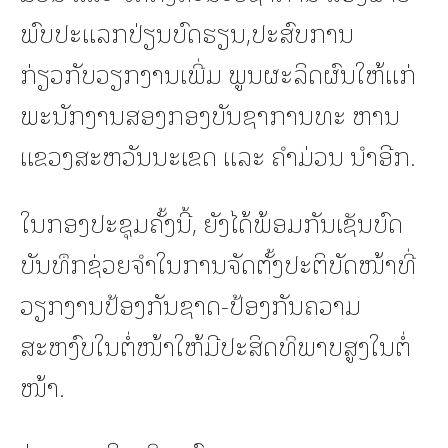
ພົບປະແລກປ່ຽນບົດຮຽນ,ປະສົບການ
ກ່ຽວກັບວຽກງານເພີ່ມ ພູນຜະລິດຜົນໃຫ້ແກ່
ພະນັກງານສອງກອງບັນຊາການທະ ຫານ
ແຂວງສະຫວັນນະເຂດ ແລະ ຄໍາມ່ວນ ນໍາອີກ.
ໃນກອງປະຊຸມຄັ້ງນີ້, ຍັງໄດ້ພ້ອມກັນເຊັນບົດ
ບັນທຶກຊ່ວຍຈຳໃນການຈັດຕັ້ງປະຕິບັດໜ້າທີ່
ວຽກງານປ້ອງກັນຊາດ-ປ້ອງກັນຄວາມ
ສະຫງົບໃນຕໍ່ໜ້າໃຫ້ມີປະສິດທິພາບສູງໃນຕໍ່
ໜ້າ.