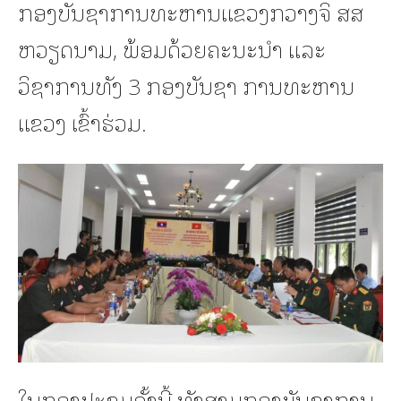
ກອງບັນຊາການທະຫານແຂວງກວາງຈິ ສສ
ຫວຽດນາມ, ພ້ອມດ້ວຍຄະນະນຳ ແລະ
ວິຊາການທັງ 3 ກອງບັນຊາ ການທະຫານ
ແຂວງ ເຂົ້າຮ່ວມ.
ໃນກອງປະຊຸມຄັ້ງນີ້,ທັງສາມກອງບັນຊາການ