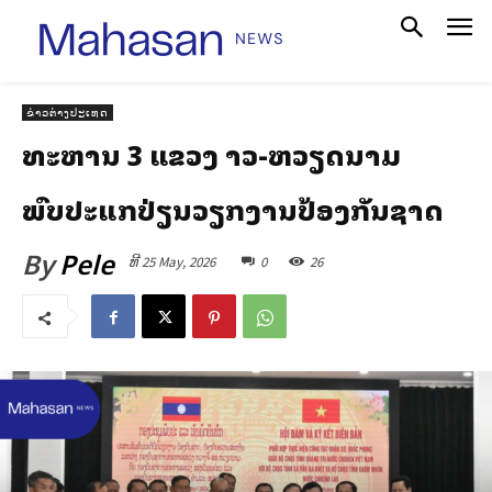
ຂ່າວຕ່າງປະເທດ
ທະຫານ 3 ແຂວງ ລາວ-ຫວຽດນາມ
ພົບປະແລກປ່ຽນວຽກງານປ້ອງກັນຊາດ
By
Pele
ທີ 25 May, 2026
0
26