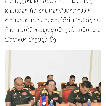
ຄວາມຍຸ້ງຍາກຫຼາຍບັນ ຫາກໍຕາມ,ແຕ່ທັງ
ສາມແຂວງ ກໍຄື ສາມກອງບັນຊາການທະ
ຫານແຂວງ ກໍສາມາດຍາດໄດ້ຜົນສຳເລັດຫຼາຍ
ດ້ານ ແມ່ນໄດ້ເພີ່ມພູນຄູນສ້າງ,ຮັດແໜ້ນ ແລະ
ພັດທະນາ ຢ່າງບໍ່ຢຸດ ຢັ້ງ.