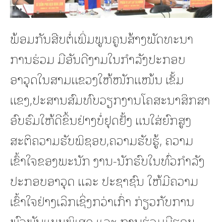
ພ້ອມກັນສືບຕໍ່ເພີ່ມພູນຄູນສ້າງພັດທະນາ
ການຮ່ວມ ມືອັນດີງາມໃນກຳລັງປະກອບ
ອາວຸດໃນສາມແຂວງໃຫ້ໜັກແໜ້ນ ເຂັ້ມ
ແຂງ,ປະສານສົມທົບວຽກງານໂຄສະນາສຶກສາ
ອົບຮົມໃຫ້ດີຂຶ້ນຢ່າງບໍ່ຢຸດຢັ້ງ ແນໃສ່ຍົກສູງ
ສະຕິຄວາມຮັບພິຊອບ,ຄວາມຮັບຮູ້, ຄວາມ
ເຂົ້າໃຈຂອງພະນັກ ງານ-ນັກຮົບໃນທົ່ວກຳລັງ
ປະກອບອາວຸດ ແລະ ປະຊາຊົນ ໃຫ້ມີຄວາມ
ເຂົ້າໃຈຢ່າງເລິກເຊິ່ງກວ່າເກົ່າ ກ່ຽວກັບການ
ພົວພັນແບບພິເສດ ແລະ ການຮ່ວມມືຮອບ