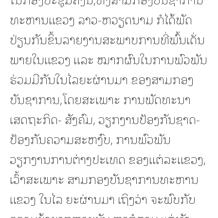
ທະຫານແຂວງ ລາວ-ຫວຽດນາມ ກໍໄດ້ພັດ
ປ່ຽນກັນຂຶ້ນລາຍງານສະພາບການທີ່ພົ້ນເດັ່ນ
ພາຍໃນແຂວງ ແລະ ໝາກຜົນໃນການພົວພັນ
ຮ່ວມມືກັນໃນໄລຍະຜ່ານມາ ຂອງສາມກອງ
ບັນຊາການ,ໂດຍສະເພາະ ການພັດທະນາ
ເສດຖະກິດ- ສັງຄົມ, ວຽກງານປ້ອງກັນຊາດ-
ປ້ອງກັນຄວາມສະຫງົບ, ການພົວພັນ
ວຽກງານການຕ່າງປະເທດ ຂອງແຕ່ລະແຂວງ,
ເວົ້າສະເພາະ ສາມກອງບັນຊາການທະຫານ
ແຂວງ ໃນໄລ ຍະຜ່ານມາ ເຖິງວ່າ ຈະພົບກັບ