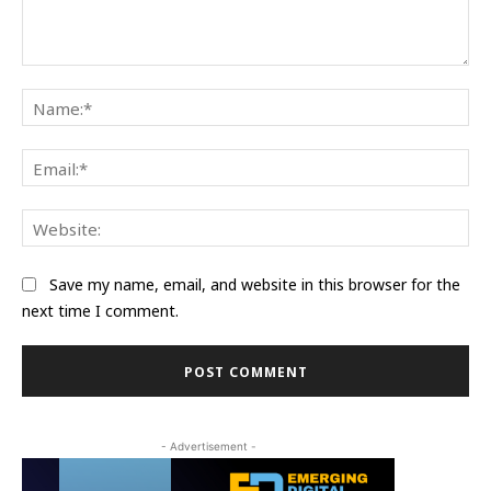
Comment:
Na
Ema
Web
Save my name, email, and website in this browser for the
next time I comment.
- Advertisement -