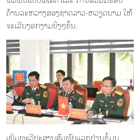
ດ້ານລະຫວາງສອງຊາດລາວ-ຫວຽດນາມ ໃຫ້
ຈະເລີນງອກງາມຍິ່ງໆຂຶ້ນ.
ເພີ່ມທະວີປະສານສົມທົບແລກປ່ຽນຂໍ້ມູນ