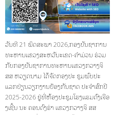
ວັນທີ 21 ພຶດສະພາ 2026,ກອງບັນຊາການ
ທະຫານແຂວງສະຫວັນະເຂດ-ຄໍາມ່ວນ ຮ່ວມ
ກັບກອງບັນຊາການທະຫານແຂວງກວາງຈິ
ສສ ຫວຽດນາມ ໄດ້ຈັດກອງປະ ຊຸມພົບປະ
ແລກປ່ຽນວຽກງານປ້ອງກັນຊາດ ປະຈຳສົກປີ
2025-2026 ຢູ່ທີ່ຫ້ອງປະຊຸມໂຮງແຮມດົງເຈືອ
ງເຊີ້ນ ນະ ຄອນດົງຮ່າ ແຂວງກວາງຈິ ສສ