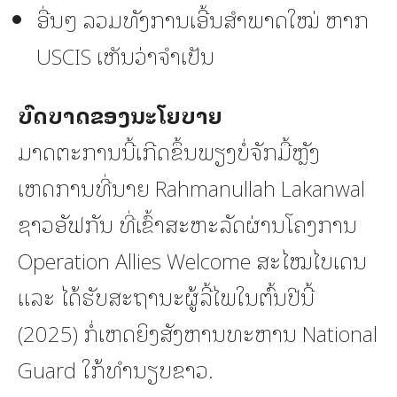
ອື່ນໆ ລວມທັງການເອີ້ນສຳພາດໃໝ່ ຫາກ
USCIS ເຫັນວ່າຈຳເປັນ
ບົດບາດຂອງນະໂຍບາຍ
ມາດຕະການນີ້ເກີດຂຶ້ນພຽງບໍ່ຈັກມື້ຫຼັງ
ເຫດການທີ່ນາຍ Rahmanullah Lakanwal
ຊາວອັຟກັນ ທີ່ເຂົ້າສະຫະລັດຜ່ານໂຄງການ
Operation Allies Welcome ສະໄໝໄບເດນ
ແລະ ໄດ້ຮັບສະຖານະຜູ້ລີ້ໄພໃນຕົ້ນປີນີ້
(2025) ກໍ່ເຫດຍິງສັງຫານທະຫານ National
Guard ໃກ້ທຳນຽບຂາວ.