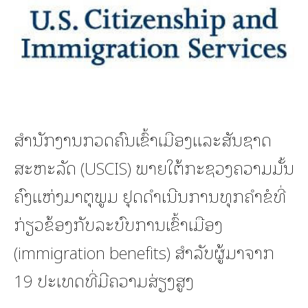
ສຳນັກງານກວດຄົນເຂົ້າເມືອງແລະສັນຊາດ
ສະຫະລັດ (USCIS) ພາຍໃຕ້ກະຊວງຄວາມມັ້ນ
ຄົງແຫ່ງມາຕຸພູມ ຢຸດດຳເນີນການທຸກຄຳຂໍທີ່
ກ່ຽວຂ້ອງກັບລະບົບການເຂົ້າເມືອງ
(immigration benefits) ສຳລັບຜູ້ມາຈາກ
19 ປະເທດທີ່ມີຄວາມສ່ຽງສູງ