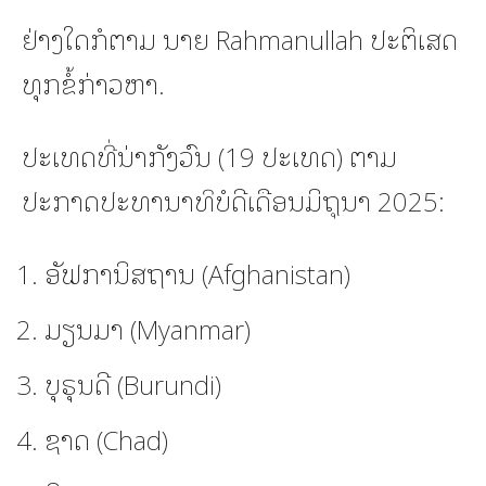
ຢ່າງໃດກໍຕາມ ນາຍ Rahmanullah ປະຕິເສດ
ທຸກຂໍ້ກ່າວຫາ.
ປະເທດທີ່ນ່າກັງວົນ (19 ປະເທດ) ຕາມ
ປະກາດປະທານາທິບໍດີເດືອນມິຖຸນາ 2025:
ອັຟການິສຖານ (Afghanistan)
ມຽນມາ (Myanmar)
ບຸຣຸນດີ (Burundi)
ຊາດ (Chad)