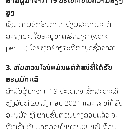
ສູງ
ເຊັ່ນ ການຂໍກຣີນກາດ, ປ່ຽນສະຖານະ, ຕໍ່
ສະຖານະ, ໃບອະນຸຍາດເຮັດວຽກ (work
permit) ໂດຍທຸກຢ່າງຈະຖືກ “ຢຸດຊົ່ວຄາວ”.
3. ທົບທວນໃໝ່ແມ່ນແຕ່ກໍລະນີທີ່ໄດ້ຮັບ
ອະນຸມັດແລ້ວ
ສຳລັບຜູ້ມາຈາກ 19 ປະເທດທີ່ເຂົ້າສະຫະລັດ
ຫຼັງວັນທີ 20 ມັງກອນ 2021 ແລະ ເຄີຍໄດ້ຮັບ
ອະນຸມັດ ຫຼື ຜ່ານຂັ້ນຕອນບາງສ່ວນແລ້ວ ຈະ
ຖືກເອີ້ນກັບມາກວດທົບທວນແບບຄົບຖ້ວນ