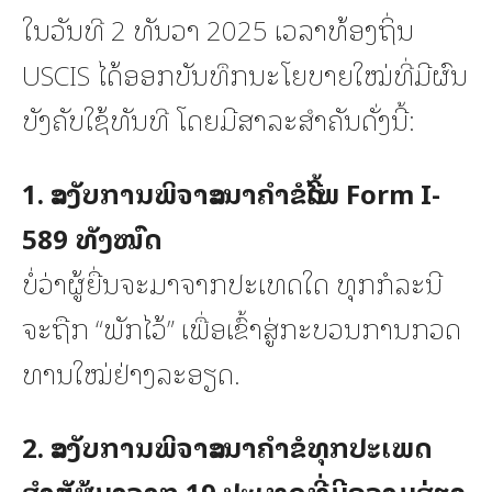
ໃນວັນທີ 2 ທັນວາ 2025 ເວລາທ້ອງຖິ່ນ
USCIS ໄດ້ອອກບັນທຶກນະໂຍບາຍໃໝ່ທີ່ມີຜົນ
ບັງຄັບໃຊ້ທັນທີ ໂດຍມີສາລະສຳຄັນດັ່ງນີ້:
1. ລະງັບການພິຈາລະນາຄຳຂໍລີ້ໄພ Form I-
589 ທັງໝົດ
ບໍ່ວ່າຜູ້ຍື່ນຈະມາຈາກປະເທດໃດ ທຸກກໍລະນີ
ຈະຖືກ “ພັກໄວ້” ເພື່ອເຂົ້າສູ່ກະບວນການກວດ
ທານໃໝ່ຢ່າງລະອຽດ.
2. ລະງັບການພິຈາລະນາຄຳຂໍທຸກປະເພດ
ສຳລັບຜູ້ມາຈາກ 19 ປະເທດທີ່ມີຄວາມສ່ຽງ