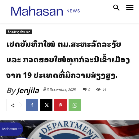
ຂ່າວຕ່າງປະເທດ
ເປີດບັນທຶກໃໝ່ ຕມ.ສະຫະລັດລະງັບ
ແລະ ກວດສອບໃໝ່ທຸກກໍລະນີເຂົ້າເມືອງ
ຈາກ 19 ປະເທດທີ່ມີຄວາມສ່ຽງສູງ.
By
Jenjila
ທີ 3 December, 2025
0
44