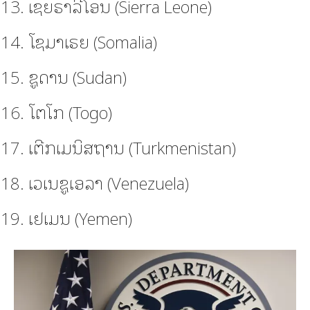
ເຊຍຣາລີໂອນ (Sierra Leone)
ໂຊມາເຣຍ (Somalia)
ຊູດານ (Sudan)
ໂຕໂກ (Togo)
ເຕີກເມນິສຖານ (Turkmenistan)
ເວເນຊູເອລາ (Venezuela)
ເຢເມນ (Yemen)