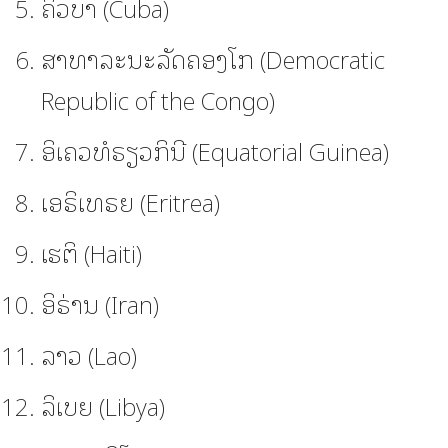
ຄິວບາ (Cuba)
ສາທາລະນະລັດຄອງໂກ (Democratic
Republic of the Congo)
ອິເຄວທໍຣຽວກິນີ (Equatorial Guinea)
ເອຣິເທຣຍ (Eritrea)
ເຮຕິ (Haiti)
ອິຣ່ານ (Iran)
ລາວ (Lao)
ລິເບຍ (Libya)