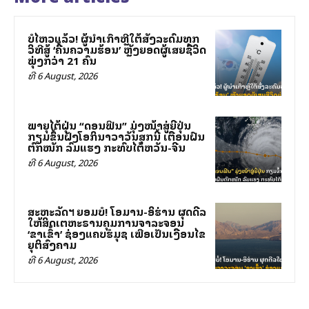
ບໍ່ໄຫວແລ້ວ! ຜູ້ນຳເກົາຫຼີໃຕ້ສັ່ງລະດົມທຸກ
ວິທີສູ້ ‘ຄື້ນຄວາມຮ້ອນ’ ຫຼັງຍອດຜູ້ເສຍຊີວິດ
ພຸ່ງກວ່າ 21 ຄົນ
ທີ 6 August, 2026
ພາຍຸໄຕ້ຝຸ່ນ “ດອນຟິນ” ມຸ່ງໜ້າສູ່ຍີ່ປຸ່ນ
ກຽມຂຶ້ນຝັ່ງໂອກິນາວາວັນສຸກນີ້ ເຕືອນຝົນ
ຕົກໜັກ ລົມແຮງ ກະທົບໄຕ້ຫວັນ-ຈີນ
ທີ 6 August, 2026
ສະຫະລັດฯ ຍອມບໍ່! ໂອມານ-ອິຮ່ານ ຜຸດດີລ
ໃຫ້ສິດເຕຫະຣານຄຸມການຈາລະຈອນ
‘ຂາເຂົ້າ’ ຊ່ອງແຄບຮໍມຸຊ ເພື່ອເປັນເງື່ອນໄຂ
ຍຸຕິສົງຄາມ
ທີ 6 August, 2026