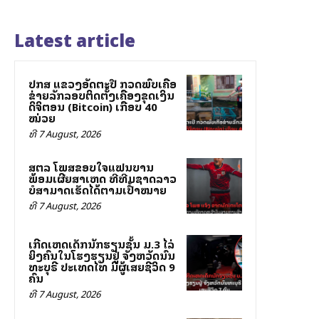
Latest article
ປກສ ແຂວງອັດຕະປື ກວດພົບເຄືອ
ຂ່າຍລັກລອບຕິດຕັ້ງເຄື່ອງຂຸດເງິນ
ດິຈິຕອນ (Bitcoin) ເກືອບ 40
ໝ່ວຍ
ທີ 7 August, 2026
ສຕລ ໂພສຂອບໃຈແຟນບານ
ພ້ອມເຜີຍສາເຫດ ທີ່ທີມຊາດລາວ
ບໍ່ສາມາດເຮັດໄດ້ຕາມເປົ້າໝາຍ
ທີ 7 August, 2026
ເກີດເຫດເດັກນັກຮຽນຊັ້ນ ມ.3 ໄລ່
ຍິງຄົນໃນໂຮງຮຽນຢູ່ ຈັງຫວັດນົນ
ທະບຸຣີ ປະເທດໄທ ມີຜູ້ເສຍຊີວິດ 9
ຄົນ
ທີ 7 August, 2026