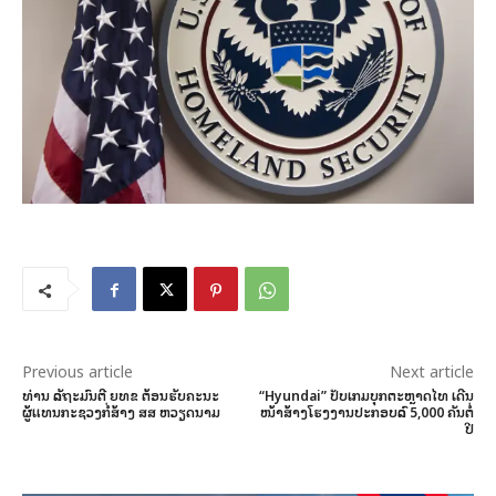
Previous article
Next article
ທ່ານ ລັດຖະມົນຕີ ຍທຂ ຕ້ອນຮັບຄະນະ
“Hyundai” ປັບເກມບຸກຕະຫຼາດໄທ ເດີນ
ຜູ້ແທນກະຊວງກໍ່ສ້າງ ສສ ຫວຽດນາມ
ໜ້າສ້າງໂຮງງານປະກອບລົດ 5,000 ຄັນຕໍ່
ປີ