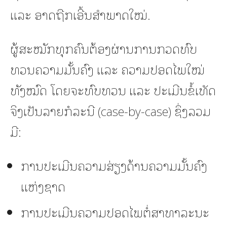
ແລະ ອາດຖືກເອີ້ນສຳພາດໃໝ່.
ຜູ້ສະໝັກທຸກຄົນຕ້ອງຜ່ານການກວດທົບ
ທວນຄວາມມັ້ນຄົງ ແລະ ຄວາມປອດໄພໃໝ່
ທັງໝົດ ໂດຍຈະທົບທວນ ແລະ ປະເມີນຂໍ້ເທັດ
ຈິງເປັນລາຍກໍລະນີ (case-by-case) ຊຶ່ງລວມ
ມີ:
ການປະເມີນຄວາມສ່ຽງດ້ານຄວາມມັ້ນຄົງ
ແຫ່ງຊາດ
ການປະເມີນຄວາມປອດໄພຕໍ່ສາທາລະນະ