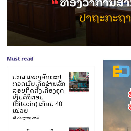
Must read
ປກສ ແຂວງອັດຕະປື
ກວດພົບເຄືອຂ່າຍລັກ
ລອບຕິດຕັ້ງເຄື່ອງຂຸດ
ເງິນດິຈິຕອນ
(Bitcoin) ເກືອບ 40
ໝ່ວຍ
ທີ 7 August, 2026