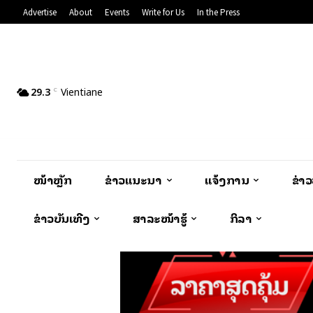
Advertise
About
Events
Write for Us
In the Press
29.3
Vientiane
C
ໜ້າຫຼັກ
ຂ່າວແນະນຳ
ແຈ້ງການ
ຂ່າ
ຂ່າວບັນເທີງ
ສາລະໜ້າຮູ້
ກິລາ