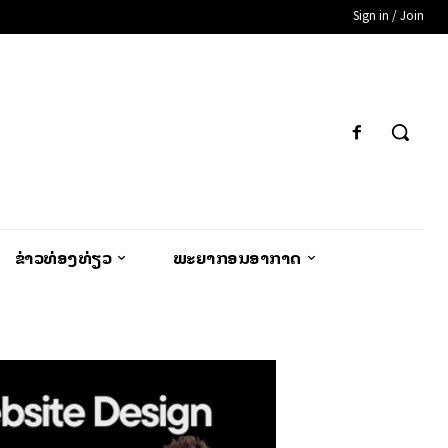
Sign in / Join
ຂ່າວທ່ອງທ່ຽວ
ພະຍາກອນອາກາດ