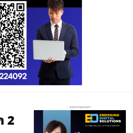
- Advertisement -
າ 2