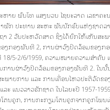
 ສະຫາຍ ພົນໂທ ແສງນວນ ໄຊຍະລາດ ເລຂາຄະ
ງາພັກ ປະທານ ສະຫະ ພັນນັກຮົບແຫ່ງຊາດລາວ ໄ
າ 2 ວັນປະຫວັດສາດ ຊຶ່ງໄດ້ຍົກໃຫ້ເຫັນສະ
ຂອງກອງພັນທີ 2, ການຜ່າວົງປິດລ້ອມຂອງກອ
ທີ 18/5-2/6/1959, ຄວາມໝາຍຄວາມສຳຄັນ ແ
ນການຜ່າວົງປິດລ້ອມຂອງກອງພັນທີ 2. ໃນນັ້ນ
 ສະພາບການ ແລະ ການເຄື່ອນໄຫວປະຕິວັດຂອ
ກ ແລະ ແນວລາວຮັກຊາດ ໃນໄລຍະປີ 1957-1959
ໂຕນຄຸກ, ການກະກຽມໂຕນຄຸກຈາກຄຸກໂພນເ