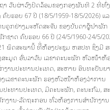
າ ວັນຜ່າວົງປິດລ້ອມຂອງກອງພັນທີ 2 ທີ່ທົ່
 ຄົບຮອບ 67 ປີ (18/5/1959-18/5/2026) ແລ
ຕນຄຸກຢ່າງມະຫັດສະຈັນ ຂອງບັນດາຜູ້ນຳພັກ
ກຊາດ ຄົບຮອບ 66 ປີ (24/5/1960-24/5/2026
21 ພຶດສະພານີ້ ທີີ່ຫ້ອງປະຊຸມ ຫສປທ ຊຶ່ງມີ
ສະມຸດ ອັ່ນລາວັນ ເລຂາຄະນະພັກ ຫົວໜ້າຫ້ອ
ກງານປະທານປະເທດ, ສະຫາຍ ອິນທະປັນຍາ 
ອງເລຂາຄະນະພັກ ຮອງຫົວໜ້າຫ້ອງວ່າການ
ນປະທານປະເທດ, ມີຄະນະພັກ, ຄະນະກົມ, ສ
ນັກງານ-ລັດຖະກອນ ທົ່ວຫ້ອງການສຳນັກງານ