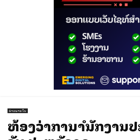
ຂ່າວພາຍໃນ
ຫ້ອງວ່າການສຳນັກງາ