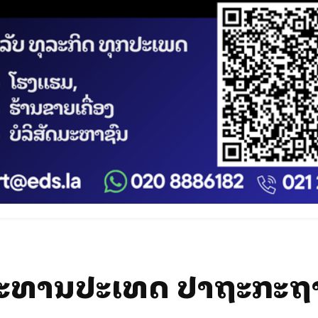
ນປະທານປະເທດ ປາຖະກະຖ