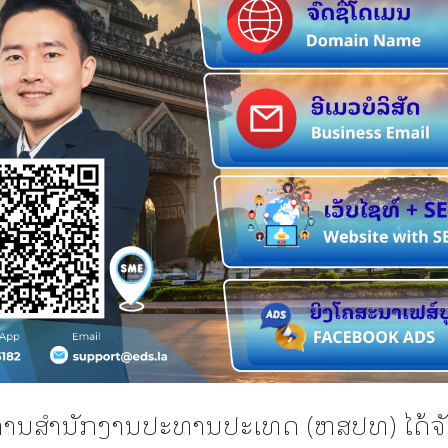
ການສຳນັກງານປະທານປະເທດ (ຫສປທ) ໄດ້ຈັດ