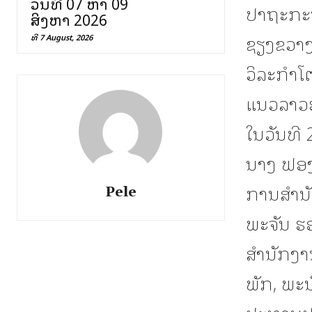
ວັນທີ 07 ຫາ 09
ປາຖະກະຖ
ສິງຫາ 2026
ຊຽງຂວາງ
ທີ 7 August, 2026
ວິລະກຳໂ
ແນວລາວຮັ
ໃນວັນທີ 
ນາງ ຟອງ
ການສຳນັ
Pele
ພະຈັນ ຮ
ສຳນັກງາ
ພັກ, ພະ