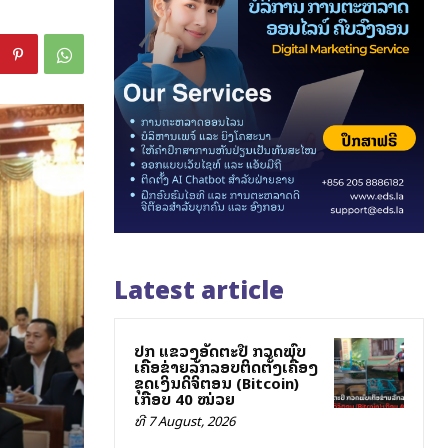
Latest article
ປກສ ແຂວງອັດຕະປື ກວດພົບ
ເຄືອຂ່າຍລັກລອບຕິດຕັ້ງເຄື່ອງ
ຂຸດເງິນດິຈິຕອນ (Bitcoin)
ເກືອບ 40 ໝ່ວຍ
ທີ 7 August, 2026