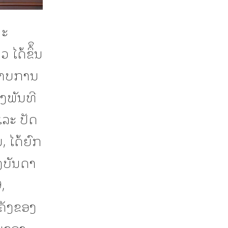
ນະ
ດ້ຂຶ້ຶນ
ພາບການ
ງພັນທີ
ລະ ປັດ
, ໄດ້ຍົກ
ງບັນດາ
,
ຄັງຂອງ