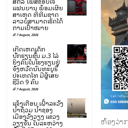
ສຕລ ໂພສຂອບໃຈ
ແຟນບານ ພ້ອມເຜີຍ
ສາເຫດ ທີ່ທີມຊາດ
ລາວບໍ່ສາມາດເຮັດໄດ້
ຕາມເປົ້າໝາຍ
ທີ 7 August, 2026
ເກີດເຫດເດັກ
ນັກຮຽນຊັ້ນ ມ.3 ໄລ່
ຍິງຄົນໃນໂຮງຮຽນຢູ່
ຈັງຫວັດນົນທະບຸຣີ
ປະເທດໄທ ມີຜູ້ເສຍ
ຊີວິດ 9 ຄົນ
ທີ 7 August, 2026
ແຈ້ງເຕືອນ ເຝົ້າລະວັງ
ນ້ຳຖ້ວມ ນ້ຳຊອງ
ເມືອງວັງວຽງ ແຂວງ
ຫ້ອງວ່າ
ວຽງຈັນ ໃນລະຫວ່າງ