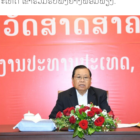
ເທດ ເຂົ້າຮ່ວມຮັບຟັງຢ່າງພ້ອມພຽງ.