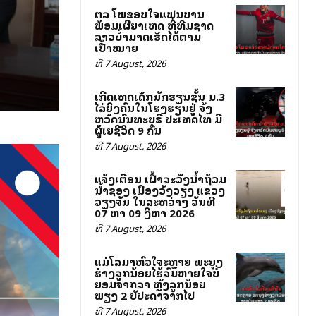
ສຕລ ໂພສຂອບໃຈແຟນບານ
ພ້ອມເຜີຍສາເຫດ ທີ່ທີມຊາດ
ລາວບໍ່ສາມາດເຮັດໄດ້ຕາມ
ເປົ້າໝາຍ
ທີ 7 August, 2026
ເກີດເຫດເດັກນັກຮຽນຊັ້ນ ມ.3
ໄລ່ຍິງຄົນໃນໂຮງຮຽນຢູ່ ຈັງ
ຫວັດນົນທະບຸຣີ ປະເທດໄທ ມີ
ຜູ້ເສຍຊີວິດ 9 ຄົນ
ທີ 7 August, 2026
ແຈ້ງເຕືອນ ເຝົ້າລະວັງນ້ຳຖ້ວມ
ນ້ຳຊອງ ເມືອງວັງວຽງ ແຂວງ
ວຽງຈັນ ໃນລະຫວ່າງ ວັນທີ
07 ຫາ 09 ສິງຫາ 2026
ທີ 7 August, 2026
ແມ່ໂລມາຫົວໃຈສະຫຼາຍ ພະຍຸງ
ຮ່າງລູກນ້ອຍໄຮ້ລົມຫາຍໃຈບໍ່
ຍອມຈາກລາ ຫຼັງລູກນ້ອຍ
ພຽງ 2 ສັບປະດາຈາກໄປ
ທີ 7 August, 2026