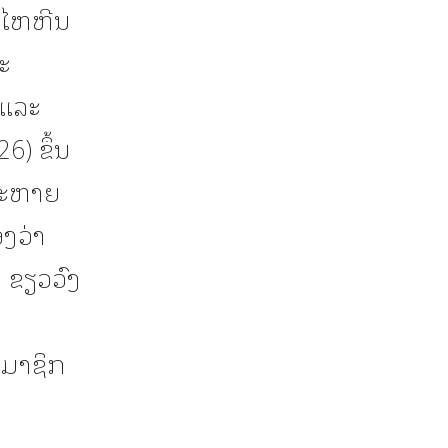
ງໄຫຫີນ
ະ
 ແລະ
) ຂຶ້ນ
 ສະຫາຍ
ງວ່າ
ຂຽວວົງ
ະມາຊິກ