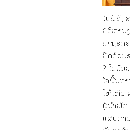
ໃນພິທີ,
ບໍລິຫານ
ປາຖະກະຖ
ປິດລ້ອມ
2 ໃນວັນ
ໄຈພື້ນຖາ
ໃຫ້ເຫັນ
ຜູ້ນຳພັ
ແຜນການ