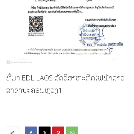
ທີ່ມາ:EDL LAOS ລັດວິສາຫະກິດໄຟຟ້າລາວ
ສາຂານະຄອນຫຼວງ1