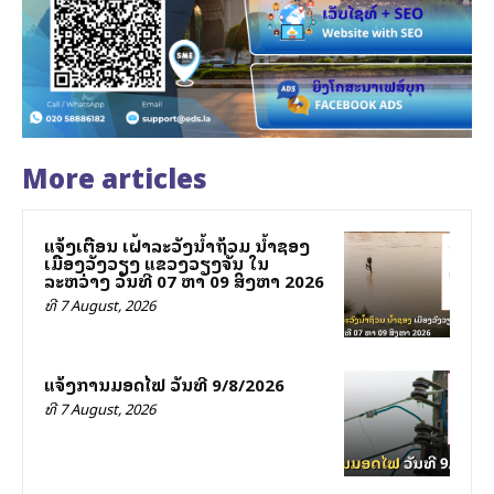
More articles
ແຈ້ງເຕືອນ ເຝົ້າລະວັງນ້ຳຖ້ວມ ນ້ຳຊອງ
ເມືອງວັງວຽງ ແຂວງວຽງຈັນ ໃນ
ລະຫວ່າງ ວັນທີ 07 ຫາ 09 ສິງຫາ 2026
ທີ 7 August, 2026
ແຈ້ງການມອດໄຟ ວັນທີ 9/8/2026
ທີ 7 August, 2026