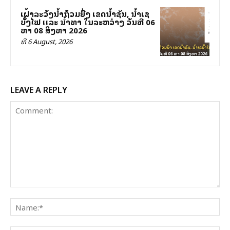
ເຝົ້າລະວັງນໍ້າຖ້ວມຍື່ງ ເຂດນໍ້າຊັນ, ນໍ້າເຊ
ບັັ້ງໄຟ ເເລະ ນໍ້າທາ ໃນລະຫວ່າງ ວັນທີ 06
ຫາ 08 ສິງຫາ 2026
ທີ 6 August, 2026
LEAVE A REPLY
Comment:
Na