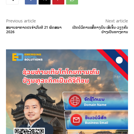
Previous article
Next article
ສະພາບອາກາດປະຈໍາວັນທີ 21 ພຶດສະພາ
ເປີດບໍລິການເສັ້ນທາງບິນ ເສິນເຈິ້ນ-ວຽງຈັນ​
2026
ຢ່າງ​ເປັນ​ທາງ​ການ