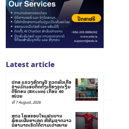
Latest article
ປກສ ແຂວງອັດຕະປື ກວດພົບເຄືອ
ຂ່າຍລັກລອບຕິດຕັ້ງເຄື່ອງຂຸດເງິນ
ດິຈິຕອນ (Bitcoin) ເກືອບ 40
ໝ່ວຍ
ທີ 7 August, 2026
ສຕລ ໂພສຂອບໃຈແຟນບານ
ພ້ອມເຜີຍສາເຫດ ທີ່ທີມຊາດລາວ
ບໍ່ສາມາດເຮັດໄດ້ຕາມເປົ້າໝາຍ