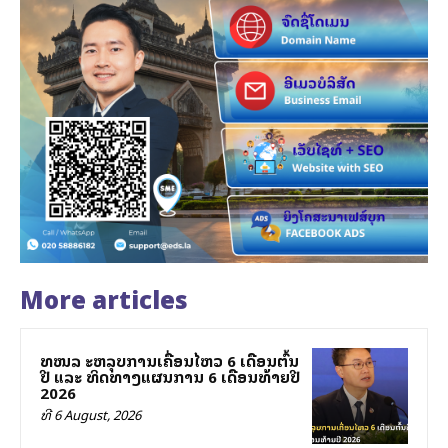
More articles
ສທໜລ ສະຫລຸບການເຄື່ອນໄຫວ 6 ເດືອນຕົ້ນ
ປີ ແລະ ທິດທາງແຜນການ 6 ເດືອນທ້າຍປີ
2026
ທີ 6 August, 2026