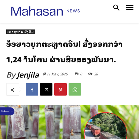
ເສດຖະກິດ-ສັງຄົມ
ອ້ອຍລາວບຸກຕະຫຼາດຈີນ! ສົ່ງອອກກວ່າ
1,24 ລ້ານໂຕນ ຜ່ານສິບສອງພັນນາ.
By
Jenjila
ທີ 11 May, 2026
0
28