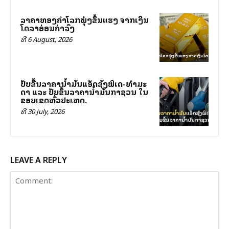
ລາຄາທອງຄຳໂລກພຸ່ງຂຶ້ນແຮງ ຈາກເງິນ
ໂດລາອ່ອນຄ່າລົງ
ທີ 6 August, 2026
ປັບຂື້ນລາ​ຄາ​ນ້ຳ​ມັນ​ແອັດ​ຊັງ​ພິເສດ-ທຳ​ມະ​
ດາ ແລະ ປັບຂຶ້ນ​ລາ​ຄາ​ນ້ຳ​ມັນ​ກາ​ຊວນ ​ໃນ​
ຂອບ​ເຂດ​ທົ່ວ​ປະ​ເທດ.
ທີ 30 July, 2026
LEAVE A REPLY