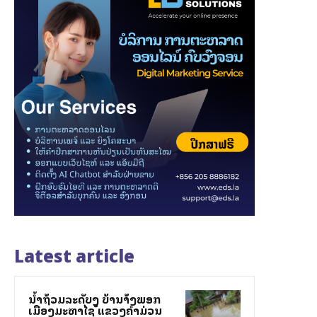
Latest article
ນ້ຳຖ້ວມລະດັບສູງ ບ້ານສ້າງພອກ
ເມືອງມະຫາໄຊ ແຂວງຄຳມ່ວນ