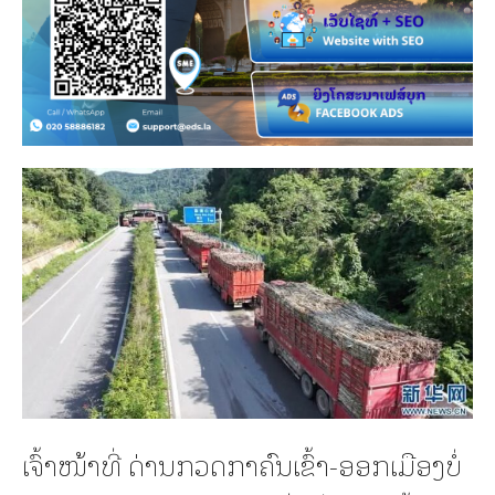
ເຈົ້າໜ້າທີ່ ດ່ານກວດກາຄົນເຂົ້າ-ອອກເມືອງບໍ່