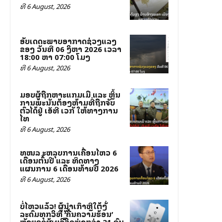
ທີ 6 August, 2026
ອັບເດດສະພາບອາກາດຊ່ວງແລງ
ຂອງ ວັນທີ 06 ສິງຫາ 2026 ເວລາ
18:00 ຫາ 07:00 ໂມງ
ທີ 6 August, 2026
ມອບຜູ້ຖືກຫາສະແກມເມີ ແລະ ຫຼິ້ນ
ການພະນັນຕ້ອງຫ້າມທີ່ຖືກຈັບ
ຕົວໄດ້ຢູ່ ເອັສທີ ເວກັສ ໃຫ້ທາງການ
ໄທ
ທີ 6 August, 2026
ສທໜລ ສະຫລຸບການເຄື່ອນໄຫວ 6
ເດືອນຕົ້ນປີ ແລະ ທິດທາງ
ແຜນການ 6 ເດືອນທ້າຍປີ 2026
ທີ 6 August, 2026
ບໍ່ໄຫວແລ້ວ! ຜູ້ນຳເກົາຫຼີໃຕ້ສັ່ງ
ລະດົມທຸກວິທີສູ້ ‘ຄື້ນຄວາມຮ້ອນ’
ຫຼັງຍອດຜູ້ເສຍຊີວິດພຸ່ງກວ່າ 21 ຄົນ