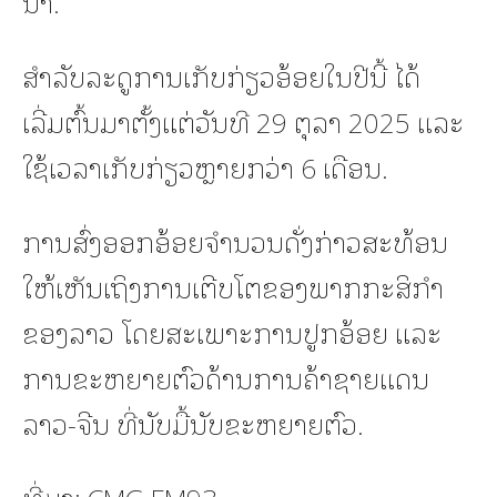
ນາ.
ສຳລັບລະດູການເກັບກ່ຽວອ້ອຍໃນປີນີ້ ໄດ້
ເລີ່ມຕົ້ນມາຕັ້ງແຕ່ວັນທີ 29 ຕຸລາ 2025 ແລະ
ໃຊ້ເວລາເກັບກ່ຽວຫຼາຍກວ່າ 6 ເດືອນ.
ການສົ່ງອອກອ້ອຍຈໍານວນດັ່ງກ່າວສະທ້ອນ
ໃຫ້ເຫັນເຖິງການເຕີບໂຕຂອງພາກກະສິກຳ
ຂອງລາວ ໂດຍສະເພາະການປູກອ້ອຍ ແລະ
ການຂະຫຍາຍຕົວດ້ານການຄ້າຊາຍແດນ
ລາວ-ຈີນ ທີ່ນັບມື້ນັບຂະຫຍາຍຕົວ.