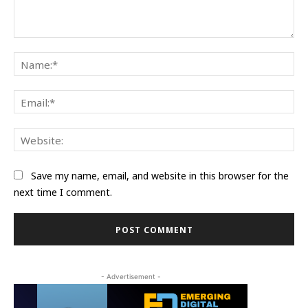
Comment:
Na
Ema
Web
Save my name, email, and website in this browser for the
next time I comment.
- Advertisement -