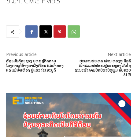
ທີ່ມາ: CMG FM93
Previous article
Next article
ລັດຖະມົນຕີກະຊວງ ຍທຂ ລົງຕິດຕາມ
ປະທານປະເທດ ທ່ານ ທອງລຸນ ສີສຸລິດ
ໂຄງການກໍ່ສ້າງຕາຝັ່ງເຈື່ອນ ແມ່ນ້ຳຂອງ
ເຂົ້າຮ່ວມພິທີສະເຫຼີມສະຫຼອງ ວັນໄຊ
ແລະ ແມ່ນ້ຳເຫືອງ ຢູ່ແຂວງໄຊຍະບູລີ
ຊະນະສົງຄາມປົກປ້ອງປິຕຸພູມ ຄົບຮອບ
81 ປີ