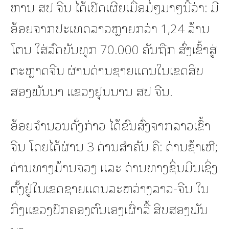
ຫານ ສປ ຈີນ ໄດ້ເປີດເຜີຍເມື່ອມໍ່ໆມາໆນີ້ວ່າ: ມີ
ອ້ອຍຈາກປະເທດລາວຫຼາຍກວ່າ 1,24 ລ້ານ
ໂຕນ ໃສ່ລົດບັນທຸກ 70.000 ຄັນຖືກ ສົ່ງເຂົ້າສູ່
ຕະຫຼາດຈີນ ຜ່ານດ່ານຊາຍແດນໃນເຂດສິບ
ສອງພັນນາ ແຂວງຢຸນນານ ສປ ຈີນ.
ອ້ອຍຈໍານວນດັ່ງກ່າວ ໄດ້ຂົນສົ່ງຈາກລາວເຂົ້າ
ຈີນ ໂດຍໄດ້ຜ່ານ 3 ດ່ານສຳຄັນ ຄື: ດ່ານຊ້າເຫີ;
ດ່ານທາງມ້ານຈ່ວງ ແລະ ດ່ານທາງຊິ່ນມິນເຊິ່ງ
ຕັ້ງຢູ່ໃນເຂດຊາຍແດນລະຫວ່າງລາວ-ຈີນ ໃນ
ກິ່ງແຂວງປົກຄອງຕົນເອງເຜົ່າລື້ ສິບສອງພັນ