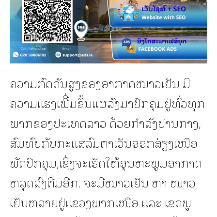
ຄວາມກົດດັນສູງຂອງອາກາດໜາວເຢັນ ມີ
ຄວາມແຮງເພີີ່ມຂຶ້ນແຜ່ລົງມາປົກຄຸມຢູ່ທົ່ວທຸກ
ພາກຂອງປະເທດລາວ ດ້ວຍກໍາລັງປານກາງ,
ສົມທົບກັບກະແສລົມຕາເວັນອອກສ່ຽງເໜືອ
ພັດປົກຄຸມ,ເຊິ່ງຈະເຮັດໃຫ້ອຸນຫະພູມອາກາດ
ຫລຸດລົງຕື່ມອີກ. ຈະມີໜາວເຢັນ ຫາ ໜາວ
ເຢັນຫລາຍຢູ່ແຂວງພາກເໜືອ ແລະ ເຂດພູ