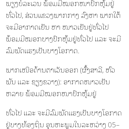
ພຽງບໍລະເວນ ພ້ອມມີໝອກໜາປົກຫຸ້ມຢູ່
ທົ່ວໄປ, ສ່ວນແຂວງພາກກາງ ລົງຫາ ພາກໃຕ້
ຈະມີອາກາດເຢັນ ຫາ ໜາວເຢັນຢູ່ທົ່ວໄປ
ພ້ອມມີໝອກບາງປົກຫຸ້ມຢູ່ທົ່ວໄປ ແລະ ຈະມີ
ລົມພັດແຮງເປັນບາງໂອກາດ.
ພາກເໜືອດ້ານຕາເວັນອອກ (ຜົົ້ງສາລີ, ຫົວ
ພັນ ແລະ ຊຽງຂວາງ): ອາກາດໜາວເຢັນ
ຫລາຍ ພ້ອມມີໝອກໜາປົກຫຸ້ມຢູ່
ທົ່ວໄປ ແລະ ຈະມີລົມພັດແຮງເປັນບາງໂອກາດ
ຢູ່ບາງທ້ອງຖິ່ນ ອຸນຫະພູມໃນລະຫວ່າງ 05–