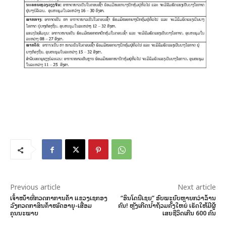
Previous article
Next article
ເຈົ້າໜ້າທີ່ກວດກາການຄ້າ ແຂວງເຊກອງ
“ອິນໂດນີເຊຍ” ອົບພະຍົບຫຼາຍກວ່າລ້ານ
ລົງກວດກາສິນຄ້າໝົດອາຍຸ-ເສື່ອມ
ຄົນ! ຫຼັງເກີດນ້ຳຖ້ວມຄັ້ງໃຫຍ່ ເຮັດໃຫ້ມີຜູ້
ຄຸນນະພາບ
ເສຍຊີວິດເກີນ 600 ຄົນ