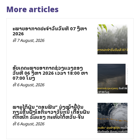
More articles
ສະພາບອາກາດປະຈຳວັນວັນທີ 07 ສິງຫາ
2026
ທີ 7 August, 2026
ອັບເດດສະພາບອາກາດຊ່ວງແລງຂອງ
ວັນທີ 06 ສິງຫາ 2026 ເວລາ 18:00 ຫາ
07:00 ໂມງ
ທີ 6 August, 2026
ພາຍຸໄຕ້ຝຸ່ນ “ດອນຟິນ” ມຸ່ງໜ້າສູ່ຍີ່ປຸ່ນ
ກຽມຂຶ້ນຝັ່ງໂອກິນາວາວັນສຸກນີ້ ເຕືອນຝົນ
ຕົກໜັກ ລົມແຮງ ກະທົບໄຕ້ຫວັນ-ຈີນ
ທີ 6 August, 2026