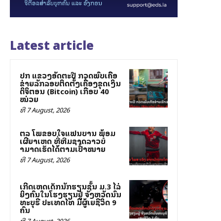
Latest article
ປກສ ແຂວງອັດຕະປື ກວດພົບເຄືອ
ຂ່າຍລັກລອບຕິດຕັ້ງເຄື່ອງຂຸດເງິນ
ດິຈິຕອນ (Bitcoin) ເກືອບ 40
ໝ່ວຍ
ທີ 7 August, 2026
ສຕລ ໂພສຂອບໃຈແຟນບານ ພ້ອມ
ເຜີຍສາເຫດ ທີ່ທີມຊາດລາວບໍ່
ສາມາດເຮັດໄດ້ຕາມເປົ້າໝາຍ
ທີ 7 August, 2026
ເກີດເຫດເດັກນັກຮຽນຊັ້ນ ມ.3 ໄລ່
ຍິງຄົນໃນໂຮງຮຽນຢູ່ ຈັງຫວັດນົນ
ທະບຸຣີ ປະເທດໄທ ມີຜູ້ເສຍຊີວິດ 9
ຄົນ
ທີ 7 August, 2026