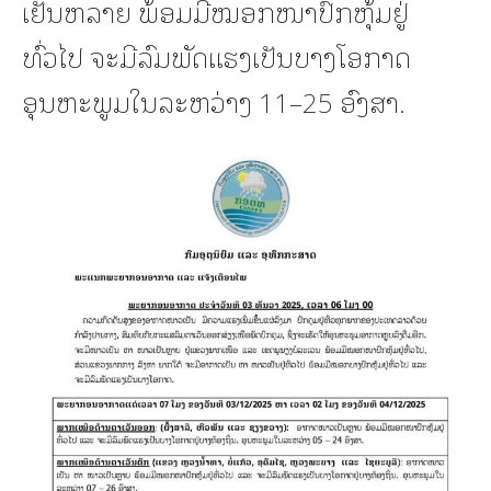
ເຢັນຫລາຍ ພ້ອມມີໝອກໜາປົກຫຸ້ມຢູ່
ທົ່ວໄປ ຈະມີລົມພັດແຮງເປັນບາງໂອກາດ
ອຸນຫະພູມໃນລະຫວ່າງ 11–25 ອົງສາ.