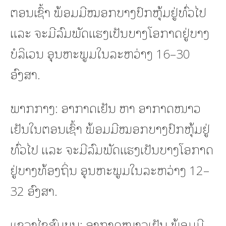
ຕອນເຊົ້າ ພ້ອມມີໝອກບາງປົກຫຸ້ມຢູ່ທົ່ວໄປ
ແລະ ຈະມີລົມພັດແຮງເປັນບາງໂອກາດຢູ່ບາງ
ບໍລິເວນ ອຸນຫະພູມໃນລະຫວ່າງ 16–30
ອົງສາ.
ພາກກາງ: ອາກາດເຢັນ ຫາ ອາກາດໜາວ
ເຢັນໃນຕອນເຊົ້າ ພ້ອມມີໝອກບາງປົກຫຸ້ມຢູ່
ທົ່ວໄປ ແລະ ຈະມີລົມພັດແຮງເປັນບາງໂອກາດ
ຢູ່ບາງທ້ອງຖິ່ນ ອຸນຫະພູມໃນລະຫວ່າງ 12–
32 ອົງສາ.
ແຂວງໄຊສົມບູນ: ອາກາດໜາວເຢັນ ພ້ອມມີ