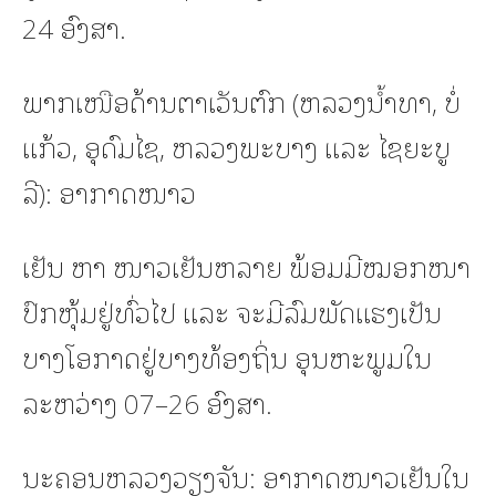
24 ອົງສາ.
ພາກເໜືອດ້ານຕາເວັນຕົກ (ຫລວງນໍ້າທາ, ບໍ່
ແກ້ວ, ອຸດົມໄຊ, ຫລວງພະບາງ ແລະ ໄຊຍະບູ
ລີ): ອາກາດໜາວ
ເຢັນ ຫາ ໜາວເຢັນຫລາຍ ພ້ອມມີໝອກໜາ
ປົກຫຸ້ມຢູ່ທົ່ວໄປ ແລະ ຈະມີລົມພັດແຮງເປັນ
ບາງໂອກາດຢູ່ບາງທ້ອງຖິ່ນ ອຸນຫະພູມໃນ
ລະຫວ່າງ 07–26 ອົງສາ.
ນະຄອນຫລວງວຽງຈັນ: ອາກາດໜາວເຢັນໃນ