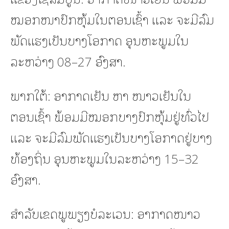
ໝອກໜາປົກຫຸ້ມໃນຕອນເຊົ້າ ແລະ ຈະມີລົມ
ພັດແຮງເປັນບາງໂອກາດ ອຸນຫະພູມໃນ
ລະຫວ່າງ 08–27 ອົງສາ.
ພາກໃຕ້: ອາກາດເຢັນ ຫາ ໜາວເຢັນໃນ
ຕອນເຊົ້າ ພ້ອມມີໝອກບາງປົກຫຸ້ມຢູ່ທົ່ວໄປ
ແລະ ຈະມີລົມພັດແຮງເປັນບາງໂອກາດຢູ່ບາງ
ທ້ອງຖິ່ນ ອຸນຫະພູມໃນລະຫວ່າງ 15–32
ອົງສາ.
ສໍາລັບເຂດພູພຽງບໍລະເວນ: ອາກາດໜາວ