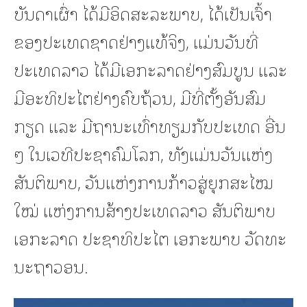
ບັນດາເຜົ່າ ໄດ້ມີອິດສະລະພາບ, ໄດ້ເປັນເຈົ້າ
ຂອງປະເທດຊາດຢ່າງແທ້ຈິງ, ແມ່ນວັນທີ່
ປະເທດລາວ ໄດ້ມີເອກະລາດຢ່າງສົມບູນ ແລະ
ມີອະທິປະໄຕຢ່າງຄົບຖ້ວນ, ມີທີ່ຕັ້ງອັນສົມ
ກຽດ ແລະ ມີຖານະເທົ່າທຽມກັບປະເທດ ອື່ນ
ໆ ໃນເວທີປະຊາຄົມໂລກ, ທັງແມ່ນວັນແຫ່ງ
ສັນຕິພາບ, ວັນແຫ່ງການກ້າວສູ່ຍຸກສະໄໝ
ໃໝ່ ແຫ່ງການສ້າງປະເທດລາວ ສັນຕິພາບ
ເອກະລາດ ປະຊາທິປະໄຕ ເອກະພາບ ວັດທະ
ນະຖາວອນ.