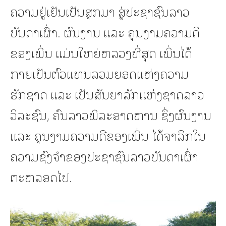
ຄວາມຢູ່ເຢັນເປັນສຸກມາ ສູ່ປະຊາຊົນລາວ
ບັນດາເຜົ່າ. ຜົນງານ ແລະ ຄຸນງາມຄວາມດີ
ຂອງເພິ່ນ ແມ່ນໃຫຍ່ຫລວງທີ່ສຸດ ເພິ່ນໄດ້
ກາຍເປັນຕົວແທນລວມຍອດແຫ່ງຄວາມ
ຮັກຊາດ ແລະ ເປັນສັນຍາລັກແຫ່ງຊາດລາວ
ວິລະຊົນ, ຄົນລາວພິລະອາດຫານ ຊຶ່ງຜົນງານ
ແລະ ຄຸນງາມຄວາມດີຂອງເພິ່ນ ໄດ້ຈາລຶກໃນ
ຄວາມຊົງຈໍາຂອງປະຊາຊົນລາວບັນດາເຜົ່າ
ຕະຫລອດໄປ.