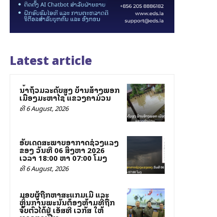
Latest article
ນ້ຳຖ້ວມລະດັບສູງ ບ້ານສ້າງພອກ
ເມືອງມະຫາໄຊ ແຂວງຄຳມ່ວນ
ທີ 6 August, 2026
ອັບເດດສະພາບອາກາດຊ່ວງແລງ
ຂອງ ວັນທີ 06 ສິງຫາ 2026
ເວລາ 18:00 ຫາ 07:00 ໂມງ
ທີ 6 August, 2026
ມອບຜູ້ຖືກຫາສະແກມເມີ ແລະ
ຫຼິ້ນການພະນັນຕ້ອງຫ້າມທີ່ຖືກ
ຈັບຕົວໄດ້ຢູ່ ເອັສທີ ເວກັສ ໃຫ້