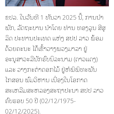
ຂປລ. ໃນວັນທີ 1 ທັນວາ 2025 ນີ້, ການນຳ
ພັກ, ລັດຖະບານ ນຳໂດຍ ທ່ານ ທອງລຸນ ສີສຸ
ລິດ ປະທານປະເທດ ແຫ່ງ ສປປ ລາວ ພ້ອມ
ດ້ວຍຄະນະ ໄດ້ເຂົ້າວາງພວງມາລາ ຢູ່
ອະນຸສາວະລີນັກຮົບນິລະນາມ (ດາວແດງ)
ແລະ ວາງກະຕ່າດອກໄມ້ ຢູ່ຫໍພິພິທະພັນ
ໄກສອນ ພົມວິຫານ ເນື່ອງໃນໂອກາດ
ສະເຫລີມສະຫລອງສະຖາປະນາ ສປປ ລາວ
ຄົບຮອບ 50 ປີ (02/12/1975-
02/12/2025).