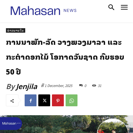
ຂ່າວພາຍໃນ
ການນຳພັກ-ລັດ ວາງພວງມາລາ ແລະ
ກະຕ່າດອກໄມ້ ໂອກາດວັນຊາດ ຄົບຮອບ
50 ປີ
By
Jenjila
ທີ 1 December, 2025
0
31