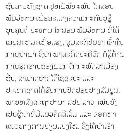
ຊົນລາວທັງຊາດ ຢູ່ຫໍພິພິທະພັນ ໄກສອນ
ພົມວິຫານ ເພື່ອສະແດງຄວາມກະຕັນຍູຮູ້
ບຸນຄຸນຕໍ່ ປະທານ ໄກສອນ ພົມ​ວິ​ຫານ ທີ່ໄດ້
ເສຍ​ສະຫລະເຫື່ອແຮງ, ສຸມສະຕິປັນຍາ ເຂົ້າໃນ
ການນຳພາ-ຊີ້ນໍາ ພາລະກິດປະຕິວັດ ຕໍ່ສູ້ຕ້ານ
ການຮຸກຮານ​ຂອງ​ພວກ​ຈັກ​ກະ​ພັດ​ລ່າ​ເມືອງ​
ຂຶ້ນ, ສາມາດຍາດໄດ້ໄຊຊະນະ ແລະ
ປະເທດຊາດໄດ້ຮັບການປົດປ່ອຍຢ່າງສົມບູນ.
ພາຍຫລັງສະຖາປານາ ສປປ ລາວ, ເພິ່ນຍັງ
ເປັນຜູ້ນໍາທີ່ມີແນວຄິດລິເລີ່ມ ແລະ ຊອກຫາ
ແນວທາງການປ່ຽນແປງໃໝ່ ຊຶ່ງໄດ້ນໍາເອົາ