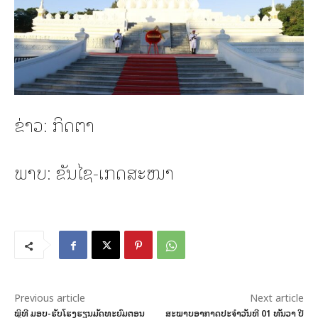
ຂ່າວ: ກິດຕາ
ພາບ: ຂັນໄຊ-ເກດສະໜາ
Previous article
Next article
ພິທີ ມອບ-ຮັບໂຮງຮຽນມັດທະຍົມຕອນ
ສະພາບອາກາດປະຈໍາວັນທີ 01 ທັນວາ ປີ