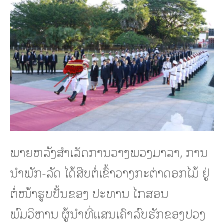
ພາຍຫລັງສຳເລັດການວາງພວງມາລາ, ການ
ນຳພັກ-ລັດ ໄດ້ສືບຕໍ່ເຂົ້າວາງກະຕ່າດອກໄມ້ ຢູ່
ຕໍ່ໜ້າຮູບປັ້ນຂອງ ປະທານ ໄກສອນ
ພົມວິຫານ ຜູ້ນໍາທີ່ແສນເຄົາລົບຮັກຂອງປວງ