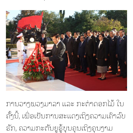
ການວາງພວງມາລາ ແລະ ກະຕ່າດອກໄມ້ ໃນ
ຄັ້ງນີ້, ເພື່ອເປັນການສະແດງເຖິງຄວາມເຄົາລົບ
ຮັກ, ຄວາມກະຕັນຍູຮູ້ບຸນຄຸນເຖິງຄຸນງາມ