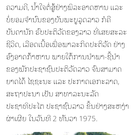
ຄວາມດີ, ນ້ຳໃຈຕໍ່ສູ້ຢ່າງພິລະອາດຫານ ແລະ
ບໍ່ຍອມຈຳນົນຂອງບັນພະບູລຸດລາວ ກໍຄື
ບັນດານັກ ຮົບປະຕິວັດຂອງລາວ ທີ່ເສຍສະລະ
ຊີວິດ, ເລືອດເນື້ອເພື່ອພາລະກິດປະຕິວັດ ຢ່າງ
ອົງອາດກ້າຫານ ພາຍໃຕ້ການນຳພາ-ຊີ້ນຳ
ຂອງພັກປະຊາຊົນປະຕິວັດລາວ ຈົນສາມາດ
ຍາດໄດ້ ໄຊຊະນະ ແລະ ປະກາດເອກະລາດ,
ສະຖາປະນາ ເປັນ ສາທາລະນະລັດ
ປະຊາທິປະໄຕ ປະຊາຊົນລາວ ຂຶ້ນຢ່າງສະຫງ່າ
ຜ່າເຜີຍ ໃນວັນທີ 2 ທັນວາ 1975.