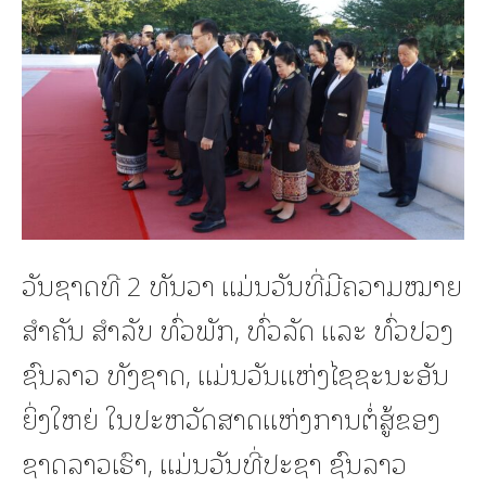
ວັນຊາດທີ 2 ທັນວາ ແມ່ນວັນທີ່ມີຄວາມໝາຍ
ສໍາຄັນ ສໍາລັບ ທົ່ວພັກ, ທົ່ວລັດ ແລະ ທົ່ວປວງ
ຊົນລາວ ທັງຊາດ, ແມ່ນວັນແຫ່ງໄຊຊະນະອັນ
ຍິ່ງໃຫຍ່ ໃນປະຫວັດສາດແຫ່ງການຕໍ່ສູ້ຂອງ
ຊາດລາວເຮົາ, ແມ່ນວັນທີ່ປະຊາ ຊົນລາວ