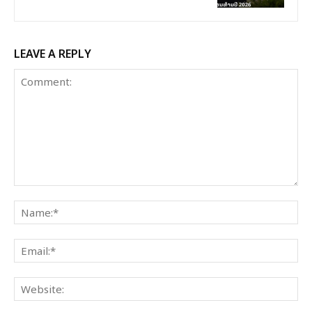
LEAVE A REPLY
Comment:
Na
Ema
Web