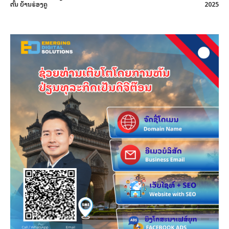
ຕົ້ນ ບ້ານຮ່ອງຄູ
2025