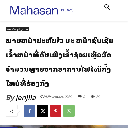
ຂ່າວຕ່າງປະເທດ
ພາບຫນ້າປະທັບໃຈ ແລະ ຫນ້າຊົມເຊີຍ
ເຈົ້າຫນ້າທີ່ດັບເພີງເຂົ້າຊ່ວຍເຫຼືອສັດ
ຈຳນວນຫຼາຍຈາກອາຄານໄຟໄໝ້ຄັ້ງ
ໃຫຍ່ທີ່ຮ່ອງກົງ
By
Jenjila
ທີ 28 November, 2025
0
25