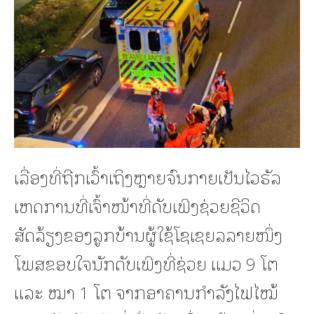
ເລື່ອງທີ່ຖືກເວົ້າເຖິງຫຼາຍຈົນກາຍເປັນໄວຣັລ
ເຫດການທີ່ເຈົ້າໜ້າທີ່ດັບເພີງຊ່ວຍຊີວິດ
ສັດລ້ຽງຂອງລູກບ້ານຜູ້ໃຊ້ໂຊເຊຍລລາຍໜຶ່ງ
ໂພສຂອບໃຈນັກດັບເພີງທີ່ຊ່ວຍ ແມວ 9 ໂຕ
ແລະ ໝາ 1 ໂຕ ຈາກອາຄານກຳລັງໄຟໄໝ້