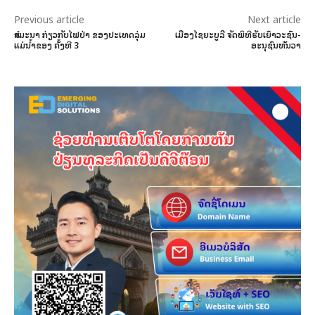
Previous article
Next article
ສຳມະນາ ກ່ຽວກັບໄຟປ່າ ຂອງປະເທດລຸ່ມ
ເມືອງໄຊຍະບູລີ ຈັດພິທີຮັບເຍົາວະຊົນ-
ແມ່ນໍ້າຂອງ ຄັ້ງທີ 3
ອະນຸຊົນທັນວາ