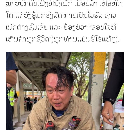
ພາບນັກດັບເພີງທີ່ນັ່ງພັກ ເມື່ອຍລ້າ ເຫື່ອຫົດ
ໂຕ ແຕ່ຍັງອຸ້ມກຮົງສັດ ກາຍເປັນໄວຣັລ ຊາວ
ເນັດຕ່າງຊົມເຊີຍ ແລະ ຍ້ອງຍໍວ່າ “ຂອບໃຈທີ່
ເຫັນຄ່າທຸກຊີວິດ”(ທຸກທ່ານແມ່ນຮີໂຣ່ແທ້ໆ).