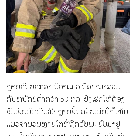
ຫຼາຍຄົນບອກວ່າ ນ້ອງແມວ ນ້ອງໝາລວມ
ກັນຫນັກບໍ່ຕ່ຳກວ່າ 50 ກລ. ຍິ່ງເຮັດໃຫ້ຕ້ອງ
ຊົມເຊີຍນັກດັບເພີງຫຼາຍຂຶ້ນຄລິບເຜີຍໃຫ້ເຫັນ
ແມວຈຳນວນຫຼາຍໂຕທີ່ຖືກອົບພະຍົບມາຢູ່
ລວມໃນກົງດຽວຢ່າງປອດໄພຊາວເນັດຊົມເຊີຍ