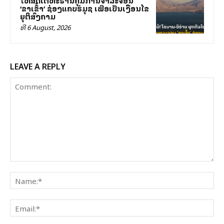
‘ຂາເຂົ້າ’ ຊ່ອງແຄບຮໍມຸຊ ເພື່ອເປັນເງື່ອນໄຂ
ຍຸຕິສົງຄາມ
ທີ 6 August, 2026
LEAVE A REPLY
Comment:
Na
Ema