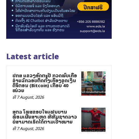
Latest article
ປກສ ແຂວງອັດຕະປື ກວດພົບເຄືອ
ຂ່າຍລັກລອບຕິດຕັ້ງເຄື່ອງຂຸດເງິນ
ດິຈິຕອນ (Bitcoin) ເກືອບ 40
ໝ່ວຍ
ທີ 7 August, 2026
ສຕລ ໂພສຂອບໃຈແຟນບານ
ພ້ອມເຜີຍສາເຫດ ທີ່ທີມຊາດລາວ
ບໍ່ສາມາດເຮັດໄດ້ຕາມເປົ້າໝາຍ
ທີ 7 August, 2026