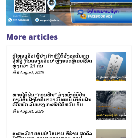
More articles
ບໍ່ໄຫວແລ້ວ! ຜູ້ນຳເກົາຫຼີໃຕ້ສັ່ງລະດົມທຸກ
ວິທີສູ້ ‘ຄື້ນຄວາມຮ້ອນ’ ຫຼັງຍອດຜູ້ເສຍຊີວິດ
ພຸ່ງກວ່າ 21 ຄົນ
ທີ 6 August, 2026
ພາຍຸໄຕ້ຝຸ່ນ “ດອນຟິນ” ມຸ່ງໜ້າສູ່ຍີ່ປຸ່ນ
ກຽມຂຶ້ນຝັ່ງໂອກິນາວາວັນສຸກນີ້ ເຕືອນຝົນ
ຕົກໜັກ ລົມແຮງ ກະທົບໄຕ້ຫວັນ-ຈີນ
ທີ 6 August, 2026
ສະຫະລັດฯ ຍອມບໍ່! ໂອມານ-ອິຮ່ານ ຜຸດດີລ
ໃຫ້ສິດເຕຫະຣານຄຸມການຈາລະຈອນ