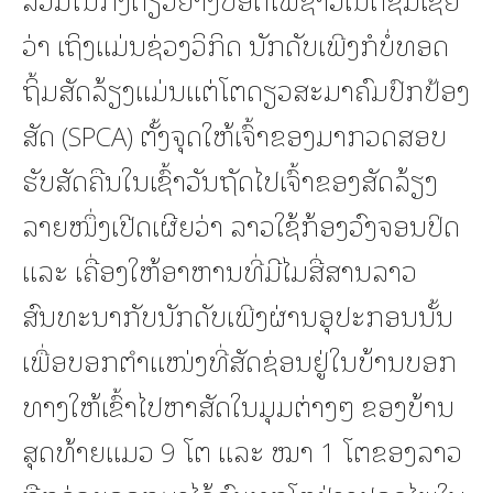
ວ່າ ເຖິງແມ່ນຊ່ວງວິກິດ ນັກດັບເພີງກໍບໍ່ທອດ
ຖິ້ມສັດລ້ຽງແມ່ນແຕ່ໂຕດຽວສະມາຄົມປົກປ້ອງ
ສັດ (SPCA) ຕັ້ງຈຸດໃຫ້ເຈົ້າຂອງມາກວດສອບ
ຮັບສັດຄືນໃນເຊົ້າວັນຖັດໄປເຈົ້າຂອງສັດລ້ຽງ
ລາຍໜຶ່ງເປີດເຜີຍວ່າ ລາວໃຊ້ກ້ອງວົງຈອນປິດ
ແລະ ເຄື່ອງໃຫ້ອາຫານທີ່ມີໄມສື່ສານລາວ
ສົນທະນາກັບນັກດັບເພີງຜ່ານອຸປະກອນນັ້ນ
ເພື່ອບອກຕຳແໜ່ງທີ່ສັດຊ່ອນຢູ່ໃນບ້ານບອກ
ທາງໃຫ້ເຂົ້າໄປຫາສັດໃນມຸມຕ່າງໆ ຂອງບ້ານ
ສຸດທ້າຍແມວ 9 ໂຕ ແລະ ໝາ 1 ໂຕຂອງລາວ