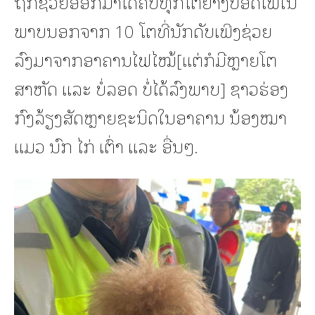
ຖືກຊ່ວຍອອກມາໄດ້ຄົບທຸກໂຕຢ່າງປອດໄພໃນ
ພາບນອກຈາກ 10 ໂຕທີ່ນັກດັບເພີງຊ່ວຍ
ລົງມາຈາກອາຄານໄຟໄໝ້[ແຕ່ກໍມີຫຼາຍໂຕ
ສາຫັດ ແລະ ບໍ່ລອດ ບໍ່ໄດ້ລົງພາບ] ຊາວຮ່ອງ
ກົງລ້ຽງສັດຫຼາຍຊະນິດໃນອາຄານ ນ້ອງໝາ
ແມວ ນົກ ໄກ່ ເຕົ່າ ແລະ ອື່ນໆ.