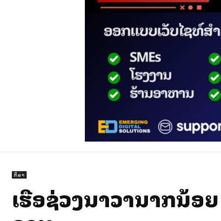
ກິລາ
ເຮືອຊ່ວງນາວານາກນ້ອຍ ຄ