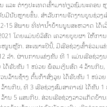
ນ ແລະ ຕ່າງປະເທດເຂົ້າມາທ່ຽວຊົມນະຄອນ 
ັບມືນັບຫຼາຍຂຶ້ນ. ສຳລັບການຈັດງານບຸນຊ່ວງເ
-15 ສີພາຍ ທີ່ທ່ານໍ້າບ້ານນູນສະຫວາດ ໄດ້ເລີ
 2021 ໂດຍແມ່ນບໍລິສັດ ເຄວາຍບຸບຜາ ໃຫ້ການ
ູນຫຼັກ. ສະເພາະປີນີ້, ມີເຮືອຊ່ວງເຂົ້າຮ່ວມແຂ
2 ລໍາ. ຜ່ານການແຂ່ງຂັນ ທີ 1 ແມ່ນເຮືອຊ່ວງ
ໄດ້ຮັບຂັນ 1 ໜ່ວຍ ພ້ອມເງິນສົດ 4 ລ້ານກີບ, 
ສວນລ້ານຊ້າງ ຕົ້ນກ້າສັ່ງລຸຍ ໄດ້ຮັບຂັນ 1 ໜ່ວ
3 ລ້ານກີບ, ທີ 3 ເຮືອຊ່ວງສົມສາຄາເຟ່ ໄດ້ຂັນ 
2 ລ້ານ 5 ແສນກີບ. ສ່ວນເຮືອຊ່ວງລາວແກັດບ້ານ