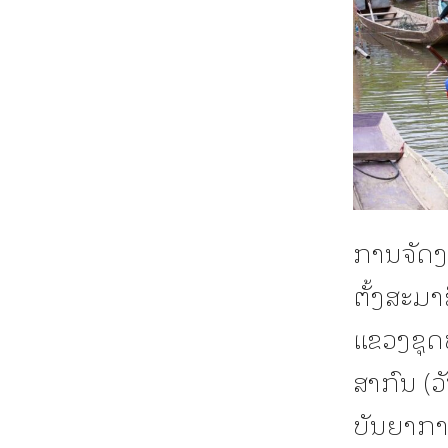
ການຈັດງາ
ຕັ້ງສະມ
ແຂວງຊຸດທ
ສາກົນ (ວ
ບັນຍາກາດ