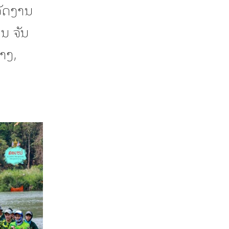
ຈັດງານ
ນ ຈັນ
າງ,