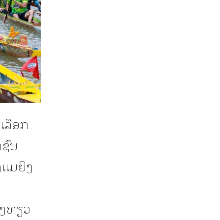
ດເລືອກ
ຊົນ
ງແມ່ຍິງ
ອງທ່ຽວ