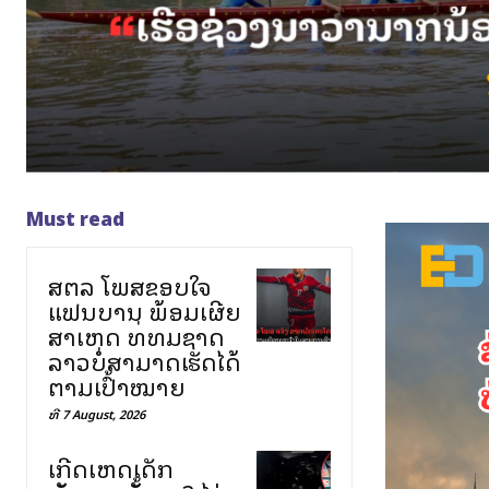
Must read
ສຕລ ໂພສຂອບໃຈ
ແຟນບານ ພ້ອມເຜີຍ
ສາເຫດ ທີ່ທີມຊາດ
ລາວບໍ່ສາມາດເຮັດໄດ້
ຕາມເປົ້າໝາຍ
ທີ 7 August, 2026
ເກີດເຫດເດັກ