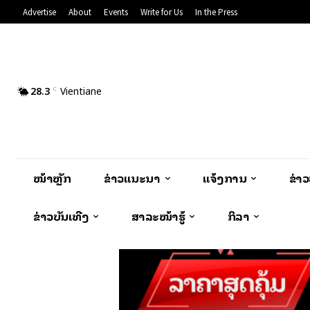
Advertise
About
Events
Write for Us
In the Press
28.3
Vientiane
C
ໜ້າຫຼັກ
ຂ່າວແນະນຳ
ແຈ້ງການ
ຂ່າ
ຂ່າວບັນເທີງ
ສາລະໜ້າຮູ້
ກິລາ