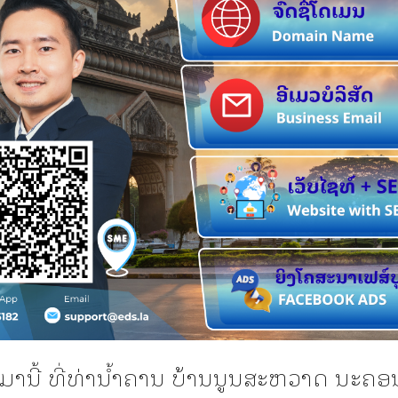
ົນມານີ້ ທີ່ທ່ານໍ້າຄານ ບ້ານນູນສະຫວາດ ນະຄອ