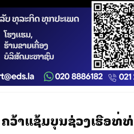
ວ້າແຊ້ມບຸນຊ່ວງເຮືອທີ່ທ່