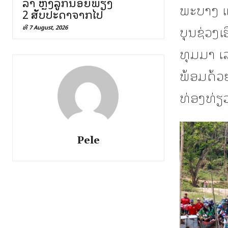
ລາ ຫຼັງລູກນ້ອຍພຽງ
ພະບາງ ແ
2 ສັບປະດາຈາກໄປ
ບຸນຊ່ວງ
ທີ 7 August, 2026
ທຸມມາ ເ
ພ້ອມດ້ວ
ທ່ອງທ່ຽ
Pele