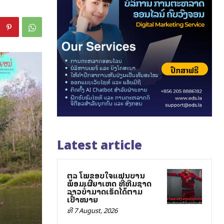
Latest article
ສຕລ ໂພສຂອບໃຈແຟນບານ
ພ້ອມເຜີຍສາເຫດ ທີ່ທີມຊາດ
ລາວບໍ່ສາມາດເຮັດໄດ້ຕາມ
ເປົ້າໝາຍ
ທີ 7 August, 2026