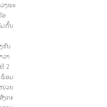
ຫຼວງພະ
ຮືອ
່ມຕົ້ນ
່ງຂັນ
ນາວາ
ທີ 2
ຍ ພ້ອມ
1 ໜ່ວຍ
ສັງຄະ