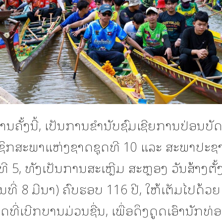
ນຄັ້ງນີ້, ເປັນການຂໍານັບຊົມເຊີຍການປ່ອນບັ
າຊິກສະພາແຫ່ງຊາດຊຸດທີ 10 ແລະ ສະພາປະຊາ
ີ 5, ທັງເປັນການສະເຫຼີມ ສະຫຼອງ ວັນສ້າງຕັ້
ັນທີ່ 8 ມີນາ) ຄົບຮອບ 116 ປີ, ໃຫ້ເຕັມໄປດ້ວຍ
ທີ່ເບີກບານມ່ວນຊື່ນ, ເພື່ອດຶງດູດເອົານັກທ່