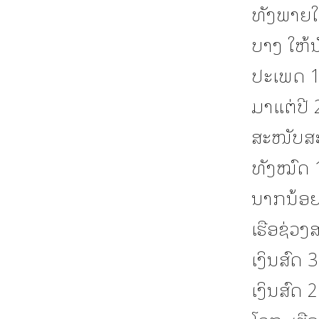
ທັງພາຍໃ
ບາງ ໃຫ້ນ
ປະເພດ 12
ມາແຕ່ປີ
ສະໜັບສະໜ
ທັງໝົດ 1
ນາກນ້ອຍ 
ເຮືອຊ່ວງ
ເງິນສົດ 
ເງິນສົດ 