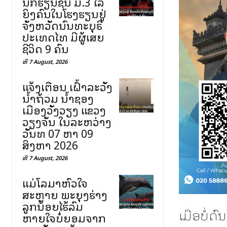
ນັກຮຽນຊັ້ນ ມ.3 ໄລ່
ຍິງຄົນໃນໂຮງຮຽນຢູ່
ຈັງຫວັດນົນທະບຸຣີ
ປະເທດໄທ ມີຜູ້ເສຍ
ຊີວິດ 9 ຄົນ
ທີ 7 August, 2026
ແຈ້ງເຕືອນ ເຝົ້າລະວັງ
ນ້ຳຖ້ວມ ນ້ຳຊອງ
ເມືອງວັງວຽງ ແຂວງ
ວຽງຈັນ ໃນລະຫວ່າງ
ວັນທີ 07 ຫາ 09
ສິງຫາ 2026
ທີ 7 August, 2026
ແມ່ໂລມາຫົວໃຈ
ສະຫຼາຍ ພະຍຸງຮ່າງ
ລູກນ້ອຍໄຮ້ລົມ
ເມືອບໍ່ດ
ຫາຍໃຈບໍ່ຍອມຈາກ