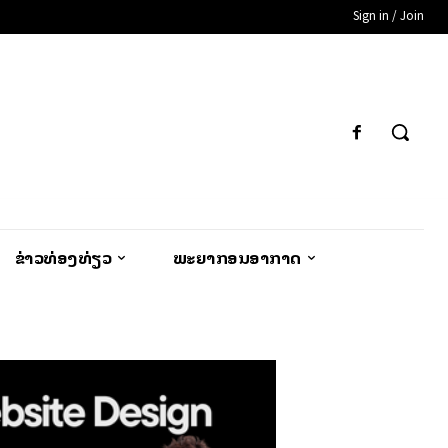
Sign in / Join
ຂ່າວທ່ອງທ່ຽວ
ພະຍາກອນອາກາດ