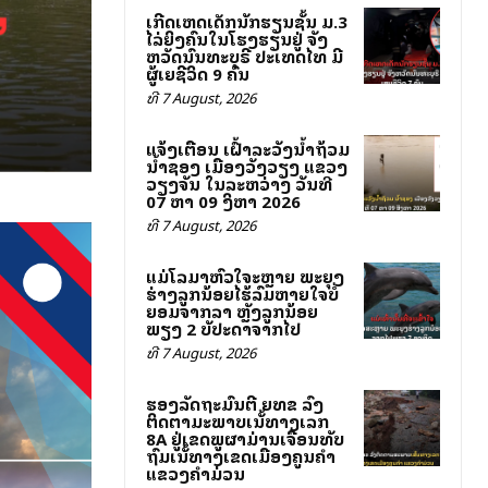
ເກີດເຫດເດັກນັກຮຽນຊັ້ນ ມ.3
ໄລ່ຍິງຄົນໃນໂຮງຮຽນຢູ່ ຈັງ
ຫວັດນົນທະບຸຣີ ປະເທດໄທ ມີ
ຜູ້ເສຍຊີວິດ 9 ຄົນ
ທີ 7 August, 2026
ແຈ້ງເຕືອນ ເຝົ້າລະວັງນ້ຳຖ້ວມ
ນ້ຳຊອງ ເມືອງວັງວຽງ ແຂວງ
ວຽງຈັນ ໃນລະຫວ່າງ ວັນທີ
07 ຫາ 09 ສິງຫາ 2026
ທີ 7 August, 2026
ແມ່ໂລມາຫົວໃຈສະຫຼາຍ ພະຍຸງ
ຮ່າງລູກນ້ອຍໄຮ້ລົມຫາຍໃຈບໍ່
ຍອມຈາກລາ ຫຼັງລູກນ້ອຍ
ພຽງ 2 ສັບປະດາຈາກໄປ
ທີ 7 August, 2026
ຮອງລັດຖະມົນຕີ ຍທຂ ລົງ
ຕິດຕາມສະພາບເສັ້ນທາງເລກ
8A ຢູ່ເຂດພູຜາມ່ານເຈື່ອນທັບ
ຖົມເສັ້ນທາງເຂດເມືອງຄູນຄໍາ
ແຂວງຄໍາມ່ວນ