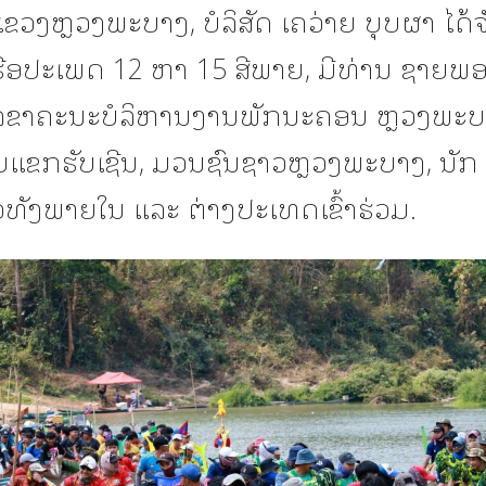
ຂວງຫຼວງພະບາງ, ບໍລິສັດ ເຄວ່າຍ ບຸບຜາ ໄດ້
ເຮືອປະເພດ 12 ຫາ 15 ສີພາຍ, ມີທ່ານ ຊາຍພອ
ລຂາຄະນະບໍລິຫານງານພັກນະຄອນ ຫຼວງພະບ
ຍແຂກຮັບເຊີນ, ມວນຊົນຊາວຫຼວງພະບາງ, ນັກ
ວທັງພາຍໃນ ແລະ ຕ່າງປະເທດເຂົ້າຮ່ວມ.