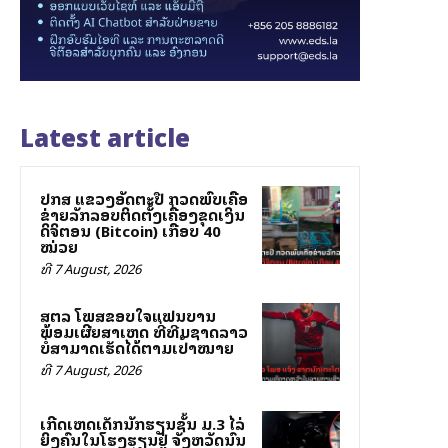
Latest article
ປກສ ແຂວງອັດຕະປື ກວດພົບເຄືອ
ຂ່າຍລັກລອບຕິດຕັ້ງເຄື່ອງຂຸດເງິນ
ດິຈິຕອນ (Bitcoin) ເກືອບ 40
ໝ່ວຍ
ທີ 7 August, 2026
ສຕລ ໂພສຂອບໃຈແຟນບານ
ພ້ອມເຜີຍສາເຫດ ທີ່ທີມຊາດລາວ
ບໍ່ສາມາດເຮັດໄດ້ຕາມເປົ້າໝາຍ
ທີ 7 August, 2026
ເກີດເຫດເດັກນັກຮຽນຊັ້ນ ມ.3 ໄລ່
ຍິງຄົນໃນໂຮງຮຽນຢູ່ ຈັງຫວັດນົນ