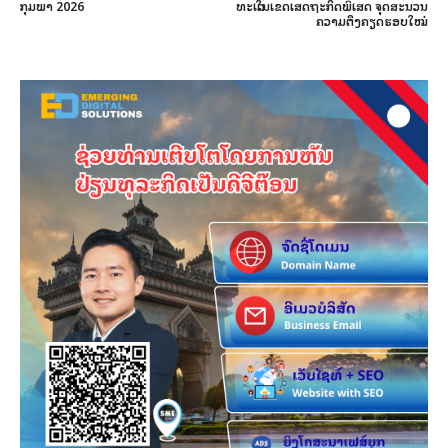
ກຸມພາ 2026
ທະເລໃນເຂດເສດຖະກິດພິເສດ ຈຸດສະນວນ
ຄວາມຕຶງຄຽດຮອບໃໝ່