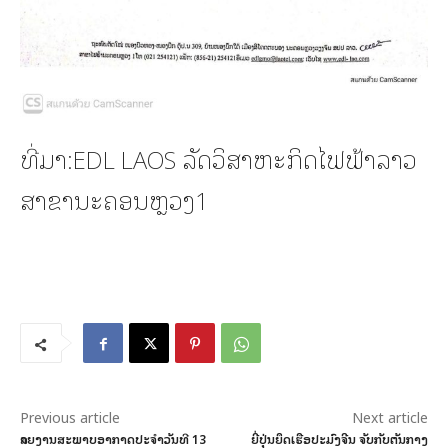
ທີ່ມາ:EDL LAOS ລັດວິສາຫະກິດໄຟຟ້າລາວ
ສາຂານະຄອນຫຼວງ1
Previous article
Next article
ລາຍງານສະພາບອາກາດປະຈໍາວັນທີ 13
ຍີ່ປຸ່ນຍຶດເຮືອປະມົງຈີນ ຈັບກັບຕັນກາງ