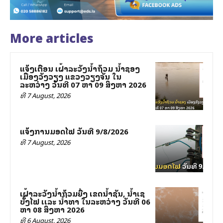
More articles
ແຈ້ງເຕືອນ ເຝົ້າລະວັງນ້ຳຖ້ວມ ນ້ຳຊອງ
ເມືອງວັງວຽງ ແຂວງວຽງຈັນ ໃນ
ລະຫວ່າງ ວັນທີ 07 ຫາ 09 ສິງຫາ 2026
ທີ 7 August, 2026
ແຈ້ງການມອດໄຟ ວັນທີ 9/8/2026
ທີ 7 August, 2026
ເຝົ້າລະວັງນໍ້າຖ້ວມຍື່ງ ເຂດນໍ້າຊັນ, ນໍ້າເຊ
ບັັ້ງໄຟ ເເລະ ນໍ້າທາ ໃນລະຫວ່າງ ວັນທີ 06
ຫາ 08 ສິງຫາ 2026
ທີ 6 August, 2026