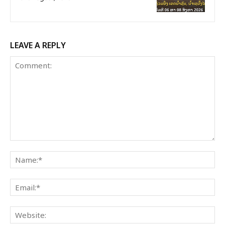
LEAVE A REPLY
Comment:
Na
Ema
Web