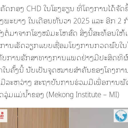
ັດກອງ CHD ໃນໂຮງຮຽນ ທີ່ໂຄງການໄດ້ຈັດຂຶ້
ງພະບາງ ໃນເດືອນທັນວາ 2025 ແລະ ອີກ 2 ກໍລ
່ງຕໍ່ມາຈາກໂຮງໝໍມະໂຫສົດ ສິ່ງນີ້ສະທ້ອນໃຫ້ເ
ການເຮັດວຽກແບບເຊື່ອມໂຍງການກວດພົບໃນ
້ນ ກັບການຮັກສາທາງການແພດຢ່າງມີປະສິດທິຜ
ດໃນຄັ້ງນີ້ ນັບເປັນຈຸດໝາຍສຳຄັນຂອງໂຄງກາ
ມືລະຫວ່າງ ສະຖາບັນການຮ່ວມມືເພື່ອການພ
ລຸ່ມແມ່ນ້ຳຂອງ (Mekong Institute – MI)