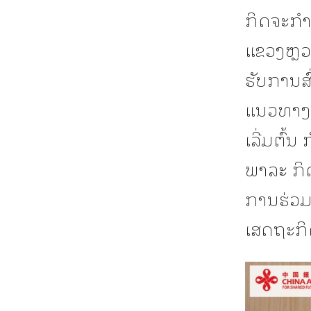
ກິດຈະກຳຄ
ແຂວງຫຼວ
ຮັບການສົ
ແນວທາງ
ເລີ່ມຕົ
ພາລະ ກິ
ການຮ່ວມ
ເສດຖະກິດ