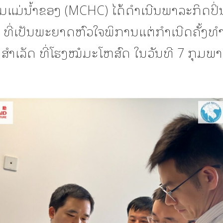
ມແມ່ນໍ້າຂອງ (MCHC) ໄດ້ດໍາເນີນພາລະກິດປິ່
 ທີ່ເປັນພະຍາດຫົວໃຈພິການແຕ່ກໍາເນີດຄັ້ງທຳ
ສຳເລັດ ທີ່ໂຮງໝໍມະໂຫສົດ ໃນວັນທີ 7 ກຸມພ