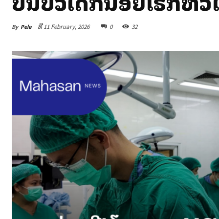
ປິ່ນປົວເດັກນ້ອຍໂຣກຫົວ
By
Pele
ທີ 11 February, 2026
0
32