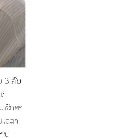
ນ 3 ຄົນ
ຕ່
ານຮັກສາ
ັນເວລາ
່ານ