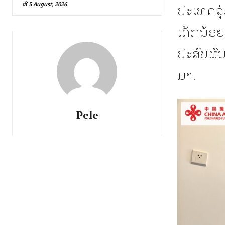
ທີ 5 August, 2026
ປະເທດລຸ່
ເດັກນ້ອຍ
ປະສົບຜົນ
ມາ.
Pele