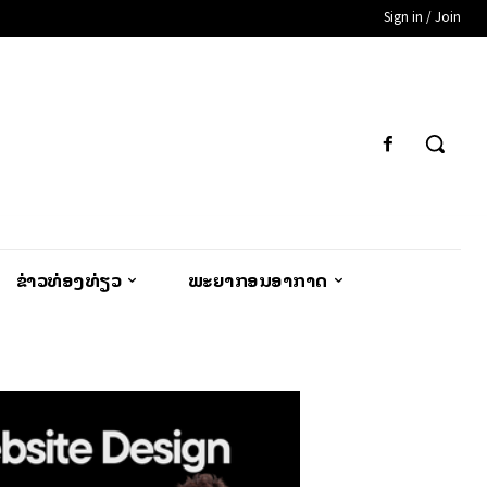
Sign in / Join
ຂ່າວທ່ອງທ່ຽວ
ພະຍາກອນອາກາດ