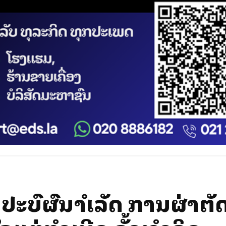
ະສົບຜົນສຳເລັດ ການຜ່າຕັ