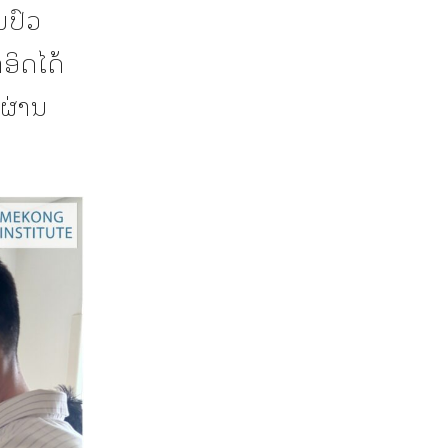
ນປົວ
ອິດໄດ້
າຜ່ານ