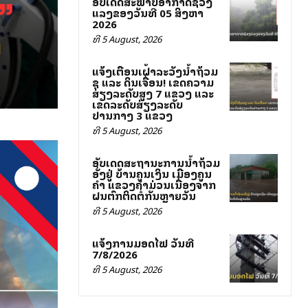
ອັບເດດສະພາບອາກາດຊ່ວງ
ແລງຂອງວັນທີ 05 ສິງຫາ
2026
ທີ 5 August, 2026
ແຈ້ງເຕືອນເຝົ້າລະວັງນ້ຳຖ້ວມ
ຊຸ ແລະ ດິນເຈື່ອນ! ເຂດຄວາມ
ສ່ຽງລະດັບສູງ 7 ແຂວງ ແລະ
ເຂດລະດັບສ່ຽງລະດັບ
ປານກາງ 3 ແຂວງ
ທີ 5 August, 2026
ອັບເດດສະຖານະການນ້ຳຖ້ວມ
ອັ່ງຢູ່ ບ້ານຄູນເງິນ ເມືອງຄູນ
ຄຳ ແຂວງຄຳມ່ວນເນື່ອງຈາກ
ຝົນຕົກຕິດຕໍ່ກັນຫຼາຍວັນ
ທີ 5 August, 2026
ແຈ້ງການມອດໄຟ ວັນທີ
7/8/2026
ທີ 5 August, 2026