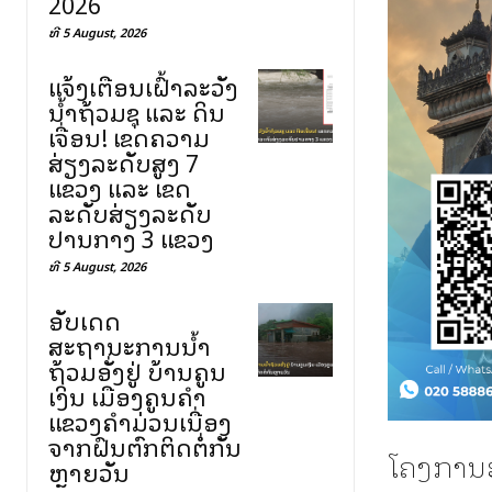
2026
ທີ 5 August, 2026
ແຈ້ງເຕືອນເຝົ້າລະວັງ
ນ້ຳຖ້ວມຊຸ ແລະ ດິນ
ເຈື່ອນ! ເຂດຄວາມ
ສ່ຽງລະດັບສູງ 7
ແຂວງ ແລະ ເຂດ
ລະດັບສ່ຽງລະດັບ
ປານກາງ 3 ແຂວງ
ທີ 5 August, 2026
ອັບເດດ
ສະຖານະການນ້ຳ
ຖ້ວມອັ່ງຢູ່ ບ້ານຄູນ
ເງິນ ເມືອງຄູນຄຳ
ແຂວງຄຳມ່ວນເນື່ອງ
ຈາກຝົນຕົກຕິດຕໍ່ກັນ
ໂຄງການຮ
ຫຼາຍວັນ