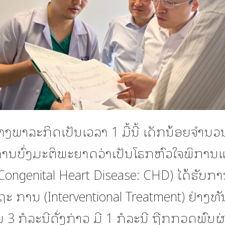
ງພາລະກິດເປັນເວລາ 1 ມື້ນີ້ ເດັກນ້ອຍຈຳນວ
ບການບົ່ງມະຕິພະຍາດວ່າເປັນໂຣກຫົວໃຈພິການແ
Congenital Heart Disease: CHD) ໄດ້ຮັບກ
 ການ (Interventional Treatment) ຢ່າງທ
3 ກໍລະນີດັ່ງກ່າວ ມີ 1 ກໍລະນີ ຖືກກວດພົບຜ