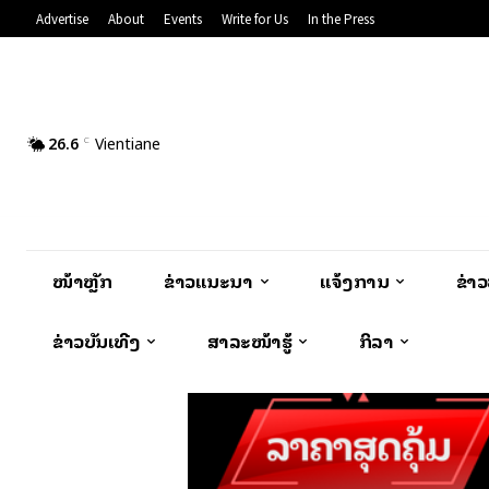
Advertise
About
Events
Write for Us
In the Press
26.6
Vientiane
C
ໜ້າຫຼັກ
ຂ່າວແນະນຳ
ແຈ້ງການ
ຂ່າ
ຂ່າວບັນເທີງ
ສາລະໜ້າຮູ້
ກິລາ