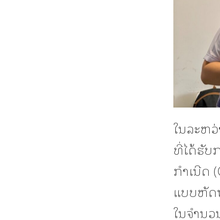
ໃນລະຫວ່າ
ທີ່ໄດ້ຮັ
ກຳເນີດ (
ແບບຫັດຖະ
ໃນຈຳນວນ 