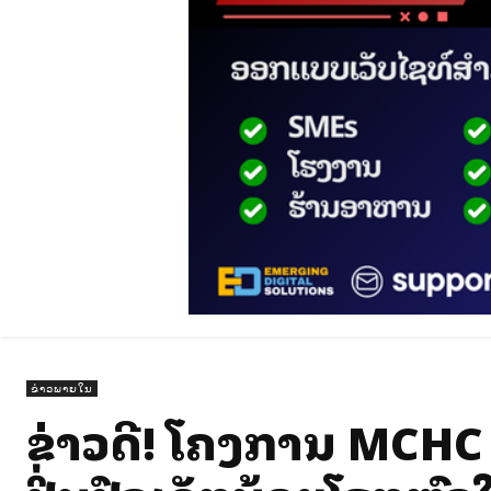
ຂ່າວພາຍໃນ
ຂ່າວດີ! ໂຄງການ MCHC ປ