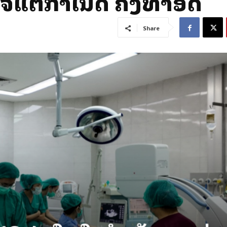
ໃຈແຕ່ກຳເນີດ ຄັ້ງທຳອິດ
Share