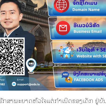
ັກສາພະຍາດຫົວໃຈແຕ່ກໍາເນີດຂອງເດັກ ຢູ່ບັ