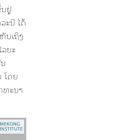
ນຢູ່
ະນີ ໄດ້
ຫັນເຖິງ
ໄລຍະ
ົນ
ນ ໂດຍ
ັດທະນາ