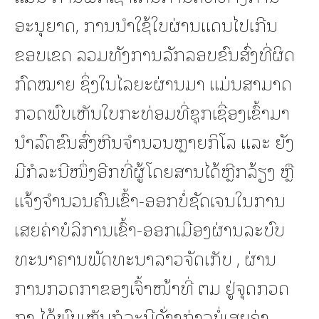
ອະນຸຍາດ, ການນໍາໃຊ້ໃບຜ່ານແດນໄປເກີນ
ຂອບເຂດ ລວມທັງການລັກລອບຂົນສົ່ງທີ່ຜິດ
ກົດໝາຍ ຊຶ່ງໃນໄລຍະຜ່ານມາ ແມ່ນສາມາດ
ກວດພົບເຫັນໃບກະທ່ອມທີ່ຊຸກເຊື່ອງເຂົ້າມາ
ນໍາລົດຂົນສົ່ງຫີນຈໍານວນຫຼາຍກິໂລ ແລະ ຍັງ
ມີກໍລະນີໜຶ່ງອີກທີ່ຜູ້ໂດຍສານໄດ້ຫຼີກລ້ຽງ ຫຼື
ແຈ້ງຈໍານວນຄົນເຂົ້າ-ອອກບໍ່ຊັດເຈນໃນການ
ເສຍຄ່າບໍລິການເຂົ້າ-ອອກເມືອງຜ່ານລະບົບ
ທະນາຄານພັດທະນາລາວຈັດເກັບ , ຜ່ານ
ການກວດກາຂອງເຈົ້າໜ້າທີ່ ຕມ ຢູ່ຈຸດກວດ
ກາ ໄດ້ພົບເຫັນກໍລະນີດັ່າງກ່າວບໍ່ເສຍຄ່າ