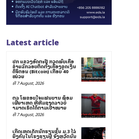
Latest article
ປກສ ແຂວງອັດຕະປື ກວດພົບເຄືອ
ຂ່າຍລັກລອບຕິດຕັ້ງເຄື່ອງຂຸດເງິນ
ດິຈິຕອນ (Bitcoin) ເກືອບ 40
ໝ່ວຍ
ທີ 7 August, 2026
ສຕລ ໂພສຂອບໃຈແຟນບານ ພ້ອມ
ເຜີຍສາເຫດ ທີ່ທີມຊາດລາວບໍ່
ສາມາດເຮັດໄດ້ຕາມເປົ້າໝາຍ
ທີ 7 August, 2026
ເກີດເຫດເດັກນັກຮຽນຊັ້ນ ມ.3 ໄລ່
ຍິງຄົນໃນໂຮງຮຽນຢູ່ ຈັງຫວັດນົນ