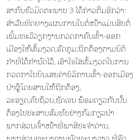
ສາກົນຂົວມິດຕະພາບ 3 ໄດ້ກ່າວຕື່ມອີກວ່າ:
ສໍາລັບທິດທາງແຜນການໃນຕໍ່ໜ້າແມ່ນສືບຕໍ່
ເພີ້ມທະວີວຽກງານກວດກາຄົນເຂົ້າ-ອອກ
ເມືອງໃຫ້ເຂັ້ມງວດ,ຮັດກຸມ,ຖືກຕ້ອງຕາມນິຕິ
ກໍາທີ່ໄດ້ກໍານົດໄວ້, ເອົາໃຈໃສ່ເຂັ້ມງວດໃນການ
ກວດກາໃບບິນເສຍຄ່າບໍລິການເຂົ້າ-ອອກເມືອງ
ນໍາຜູ້ໂດຍສານໃຫ້ຖືກຕ້ອງ,
ລະອຽດ,ຄົບຖ້ວນ,ຊັດເຈນ ພ້ອມດຽວກັນນັ້ນ
ຕ້ອງໄປປະສານສົມທົບຢ່າງກົມກຽວນໍາ
ພາກສ່ວນເຈົ້າໜ້າທີ່ພາສີປະຈໍາດ່ານ,
ພາກສ່ວນທະນາຄານພັດທະນາລາວ ທີ່ຈັດ