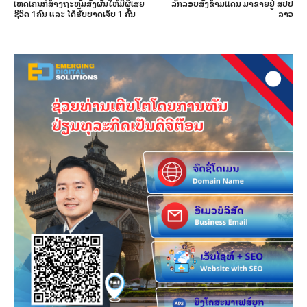
ເຫດເຄນກໍ່ສ້າງຖະຫຼົ່ມສົ່ງຜົນໃຫ້ມີຜູ້ເສຍ
ລັກລອບສົ່ງຂ້າມແດນ ມາຂາຍຢູ່ ສປປ
ຊີວິດ 1ຄົນ ແລະ ໄດ້ຮັບບາດເຈັບ 1 ຄົນ
ລາວ