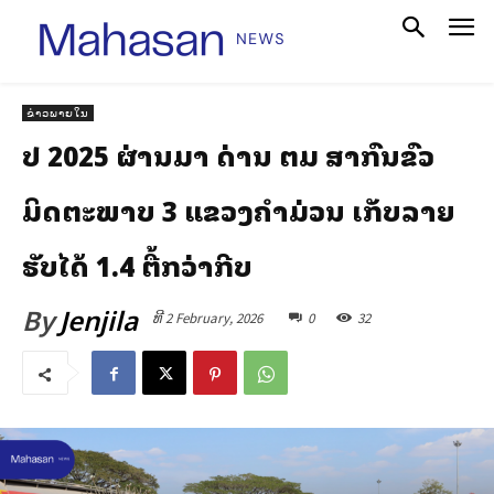
ຂ່າວພາຍໃນ
ປີ 2025 ຜ່ານມາ ດ່ານ ຕມ ສາກົນຂົວ
ມິດຕະພາບ 3 ແຂວງຄຳມ່ວນ ເກັບລາຍ
ຮັບໄດ້ 1.4 ຕື້ກວ່າກີບ
By
Jenjila
ທີ 2 February, 2026
0
32