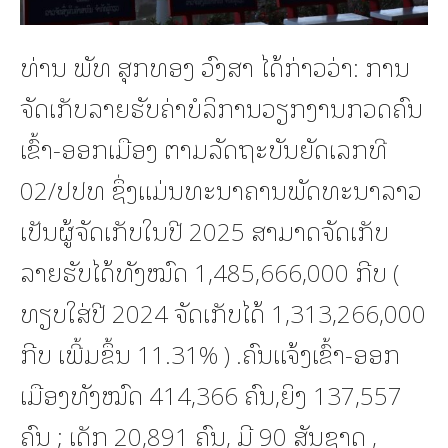
ທ່ານ ພັທ ສຸກທອງ ວົງສາ ໄດ້ກ່າວວ່າ: ການ
ຈັດເກັບລາຍຮັບຄ່າບໍລິການວຽກງານກວດຄົນ
ເຂົ້າ-ອອກເມືອງ ຕາມລັດຖະບັນຍັດເລກທີ
02/ປປທ ຊຶ່ງແມ່ນທະນາຄານພັດທະນາລາວ
ເປັນຜູ້ຈັດເກັບໃນປີ 2025 ສາມາດຈັດເກັບ
ລາຍຮັບໄດ້ທັງໝົດ 1,485,666,000 ກີບ (
ທຽບໃສ່ປີ 2024 ຈັດເກັບໄດ້ 1,313,266,000
ກີບ ເພີ້ມຂຶ້ນ 11.31% ) .ຄົນແຈ້ງເຂົ້າ-ອອກ
ເມືອງທັງໝົດ 414,366 ຄົນ,ຍິງ 137,557
ຄົນ ; ເດັກ 20,891 ຄົນ, ມີ 90 ສັນຊາດ ,