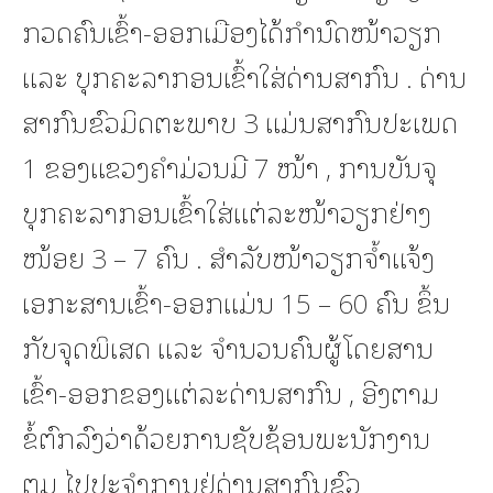
ກວດຄົນເຂົ້າ-ອອກເມືອງໄດ້ກໍານົດໜ້າວຽກ
ແລະ ບຸກຄະລາກອນເຂົ້າໃສ່ດ່ານສາກົນ . ດ່ານ
ສາກົນຂົວມິດຕະພາບ 3 ແມ່ນສາກົນປະເພດ
1 ຂອງແຂວງຄໍາມ່ວນມີ 7 ໜ້າ , ການບັນຈຸ
ບຸກຄະລາກອນເຂົ້າໃສ່ແຕ່ລະໜ້າວຽກຢ່າງ
ໜ້ອຍ 3 – 7 ຄົນ . ສໍາລັບໜ້າວຽກຈໍ້າແຈ້ງ
ເອກະສານເຂົ້າ-ອອກແມ່ນ 15 – 60 ຄົນ ຂຶ້ນ
ກັບຈຸດພິເສດ ແລະ ຈໍານວນຄົນຜູ້ໂດຍສານ
ເຂົ້າ-ອອກຂອງແຕ່ລະດ່ານສາກົນ , ອີງຕາມ
ຂໍ້ຕົກລົງວ່າດ້ວຍການຊັບຊ້ອນພະນັກງານ
ຕມ ໄປປະຈໍາການຢູ່ດ່ານສາກົນຂົວ