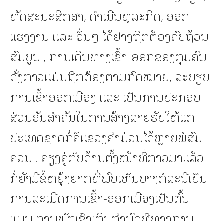
ທັດສະນະສຶກສາ, ດໍາເນີນທຸລະກິດ, ອອກ
ແຮງງານ ແລະ ອື່ນໆ ໄດ້ຢ່າງຖືກຕ້ອງຄົບຖ້ວນ
ສົມບູນ , ການເດີນທາງເຂົ້າ-ອອກຂອງກຸ່ມຄົນ
ດັ່ງກ່າວແມ່ນຖືກຕ້ອງຕາມກົດໝາຍ, ລະບຽບ
ການເຂົ້າອອກເມືອງ ແລະ ເປັນການປະກອບ
ສ່ວນອັນສໍາຄັນໃນການສ້າງລາຍຮັບໃຫ້ແກ່
ປະເທດຊາດກໍ່ຄືແຂວງຄໍາມ່ວນໄດ້ຫຼາຍພໍສົມ
ຄວນ . ຄຽງຄູ່ກັບດ້ານຕັ້ງໜ້າທີ່ກ່າວມາແລ້ວ
ກໍ່ຍັງມີຂໍ້ຫຍຸ້ງຍາກທີ່ພົບເຫັນບາງກໍລະນີເປັນ
ການລະເມີດການເຂົ້າ-ອອກເມືອງເປັນຕົ້ນ
ແມ່ນ ການພັກເຊົາເກີນກໍານົດທີ່ທາງການ