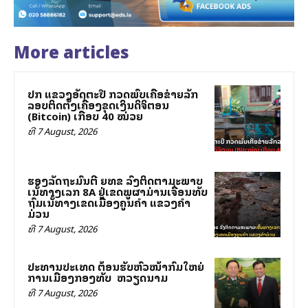
More articles
ປກສ ແຂວງອັດຕະປື ກວດພົບເຄືອຂ່າຍລັກ
ລອບຕິດຕັ້ງເຄື່ອງຂຸດເງິນດິຈິຕອນ
(Bitcoin) ເກືອບ 40 ໝ່ວຍ
ທີ 7 August, 2026
ຮອງລັດຖະມົນຕີ ຍທຂ ລົງຕິດຕາມສະພາບ
ເສັ້ນທາງເລກ 8A ຢູ່ເຂດພູຜາມ່ານເຈື່ອນທັບ
ຖົມເສັ້ນທາງເຂດເມືອງຄູນຄໍາ ແຂວງຄໍາ
ມ່ວນ
ທີ 7 August, 2026
ປະທານປະເທດ ຕ້ອນຮັບຫົວໜ້າກົມໃຫຍ່
ການເມືອງກອງທັບ ສສ ຫວຽດນາມ
ທີ 7 August, 2026