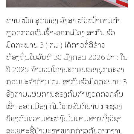
ທ່ານ ພັທ ສຸກທອງ ວົງສາ ຫົວໜ້າດ່ານຕໍາ
ຫຼວດກວດຄົນເຂົ້າ-ອອກເມືອງ ສາກົນ ຂົວ
ມິດຕະພາບ 3 ( ຕມ ) ໄດ້ກ່າວຕໍ່ສື່ຂ່າວ
ທ້ອງຖິ່ນໃນວັນທີ 30 ມັງກອນ 2026 ວ່າ : ໃນ
ປີ 2025 ຈໍານວນໂຄງປະກອບຂອງບຸກຄະລາ
ກອນປະຈໍາດ່ານ ຕມ ສາກົນຂົວມິດຕະພາບ 3
ອີງຕາມແຜນການຂອງກົມຕໍາຫຼວດກວດຄົນ
ເຂົ້າ-ອອກເມືອງ ກົມໃຫຍ່ສັນຕິບານ ກະຊວງ
ປ້ອງກັນຄວາມສະຫງົບໃນນາມສາຍຕັ້ງວິຊາ
ສະເພາະຊີ້ນໍາມະຫາພາກກ່ຽວກັບວຽກງານ