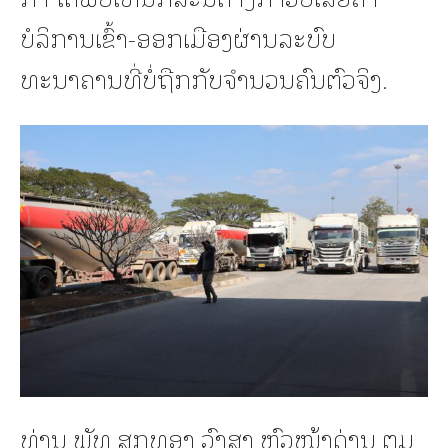
ບໍລິການເຂົ້າ-ອອກເມືອງຜ່ານລະບົບ
ທະນາຄານທີ່ບໍ່ຖືກກັບຈໍານວນຄົນຕົວຈິງ.
ທ່ານ ພັທ ສຸກທອງ ວົງສາ ຫົວໜ້າດ່ານ ຕມ