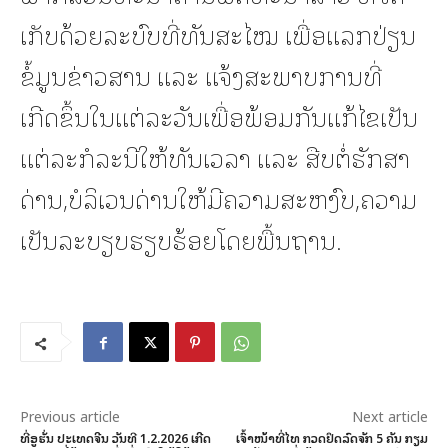
ເກັບດ້ວຍລະບົບທີ່ທັນສະໄໝ ເພື່ອແລກປ່ຽນ
ຂໍ້ມູນຂ່າວສານ ແລະ ແຈ້ງສະພາບການທີ່
ເກີດຂຶ້ນໃນແຕ່ລະວັນເພື່ອພ້ອມກັນແກ້ໄຂເປັນ
ແຕ່ລະກໍລະນີໃຫ້ທັນເວລາ ແລະ ສືບຕໍ່ຮັກສາ
ດ່ານ,ບໍລິເວນດ່ານໃຫ້ມີຄວາມສະຫງົບ,ຄວາມ
ເປັນລະບຽບຮຽບຮ້ອຍໂດຍພື້ນຖານ.
Previous article
Next article
ທີ່ອູຮັ່ນ ປະເທດຈີນ ວັນທີ 1.2.2026 ເກີດ
ເຈົ້າໜ້າທີ່ໄທ ກວດຢຶດລົດຈັກ 5 ຄັນ ກຽມ