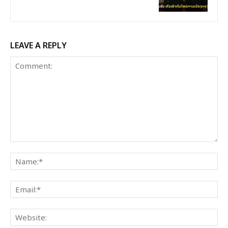
LEAVE A REPLY
Comment:
Na
Ema
Web