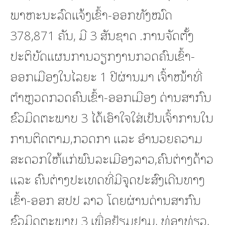
ພາຫະນະລົດແຈ້ງເຂົ້າ-ອອກທັງໝົດ
378,871 ຄັນ, ມີ 3 ສັນຊາດ .ການຈັດຕັ້ງ
ປະຕິບັດແຜນການວຽກງານກວດຄົນເຂົ້າ-
ອອກເມືອງໃນໄລຍະ 1 ປີຜ່ານມາ ເຈົ້າໜ້າທີ່
ຕໍາຫຼວດກວດຄົນເຂົ້າ-ອອກເມືອງ ດ່ານສາກົນ
ຂົວມິດຕະພາບ 3 ໄດ້ເອົາໃຈໃສ່ເປັນເຈົ້າການໃນ
ການຕິດຕາມ,ກວດກາ ແລະ ອໍານວຍຄວາມ
ສະດວກໃຫ້ແກ່ພົນລະເມືອງລາວ,ຄົນຕ່າງດ້າວ
ແລະ ຄົນຕ່າງປະເທດທີ່ມີຈຸດປະສົງເດີນທາງ
ເຂົ້າ-ອອກ ສປປ ລາວ ໂດຍຜ່ານດ່ານສາກົນ
ຂົວມິດຕະພາບ 3 ເພື່ອຢ້ຽມຢາມ, ທ່ອງທ່ຽວ,