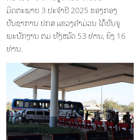
ມິດຕະພາບ 3 ປະຈໍາປີ 2025 ຂອງກອງ
ບັນຊາການ ປກສ ແຂວງຄໍາມ່ວນ ໄດ້ບັນຈຸ
ພະນັກງານ ຕມ ທັງໝົດ 53 ທ່ານ, ຍິງ 16
ທ່ານ.