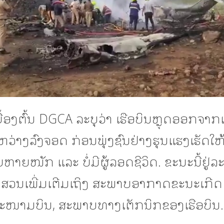
້ອງຕົ້ນ DGCA ລະບຸວ່າ ເຮືອບິນຫຼຸດອອກຈາ
ຫວ່າງລົງຈອດ ກ່ອນພຸ່ງຊົນຢ່າງຮຸນແຮງເຮັດໃຫ
າຍໜັກ ແລະ ບໍ່ມີຜູ້ລອດຊີວິດ. ຂະນະນີ້ຢູ່ລ
ວນເພີ່ມເຕີມເຖິງ ສະພາບອາກາດຂະນະເກີດ
ໜາມບິນ, ສະພາບທາງເຕັກນິກຂອງເຮືອບິນ.