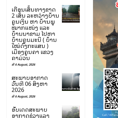
ເຕືອນເສັ້ນທາງຂາດ
2 ເສັ້ນ ລະຫວ່າງບ້ານ
ຄູນເງິນ ຫາ ບ້ານພູ
ໝາກແໜ່ງ ແລະ
ບ້ານນາຂາມ ໄປຫາ
ບ້ານຄູນມະນີ ( ບ້ານ
ໃໝ່ດົງກະແສນ )
ເມືອງຄູນຄຳ ແຂວງ
ຄຳມ່ວນ
ທີ 6 August, 2026
ສະພາບອາກາດ
ວັນທີ 06 ສິງຫາ
2026
ທີ 6 August, 2026
ອັບເດດສະພາບ
ອາກາດຊ່ວງແລງ