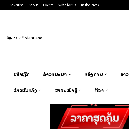
Advertise
About
Events
Write for Us
In the Press
27.7
Vientiane
C
ໜ້າຫຼັກ
ຂ່າວແນະນຳ
ແຈ້ງການ
ຂ່າ
ຂ່າວບັນເທີງ
ສາລະໜ້າຮູ້
ກິລາ