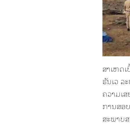
ສາເຫດເບື
ຮັນເວ ລະ
ຄວາມເສຍຫ
ການສອບສ
ສະພາບສະ