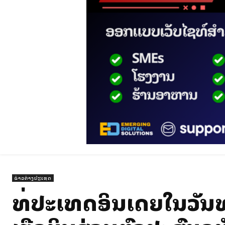
ຂ່າວຕ່າງປະເທດ
ທີ່ປະເທດອິນເດຍໃນວັນທ