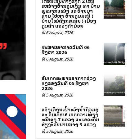
ເຕືອນເສັ້ນທາງຂາດ 2 ເສັ້ນ
ລະຫວ່າງບ້ານຄູນເງິນ ຫາ ບ້ານ
ພູໝາກແໜ່ງ ແລະ ບ້ານນາ
ຂາມ ໄປຫາ ບ້ານຄູນມະນີ (
ບ້ານໃໝ່ດົງກະແສນ ) ເມືອງ
ຄູນຄຳ ແຂວງຄຳມ່ວນ
ທີ 6 August, 2026
ສະພາບອາກາດວັນທີ 06
ສິງຫາ 2026
ທີ 6 August, 2026
ອັບເດດສະພາບອາກາດຊ່ວງ
ແລງຂອງວັນທີ 05 ສິງຫາ
2026
ທີ 5 August, 2026
ແຈ້ງເຕືອນເຝົ້າລະວັງນ້ຳຖ້ວມຊຸ
ແລະ ດິນເຈື່ອນ! ເຂດຄວາມສ່ຽງ
ລະດັບສູງ 7 ແຂວງ ແລະ ເຂດລະດັບ
ສ່ຽງລະດັບປານກາງ 3 ແຂວງ
ທີ 5 August, 2026