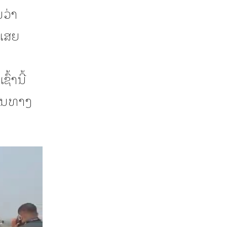
ວ່າ
 ເສຍ
້ານີ້
ົ້ນທາງ