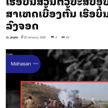
ເຮືອບິນສ່ວນຕົວປະສົບອຸບ
ສາເຫດເບື້ອງຕົ້ນ ເຮືອ
ລົງຈອດ
By
Jenjila
ທີ 29 January, 2026
0
62