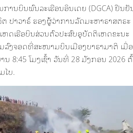
ນການບິນພົນລະເຮືອນອິນເດຍ (DGCA) ຢືນຢັນ
ຈິຕ ປາວາຣ໌ ຮອງຜູ້ວ່າການລັດມະຫາຣາສຕຣະ
ກເຫດເຮືອບິນສ່ວນຕົວປະສົບອຸບັດຕິເຫດຂະນະ
ົງຈອດທີ່ສະໜາມບິນເມືອງບາຣາມາຕິ ເມື່ອເຊົ
ນ 8:45 ໂມງເຊົ້າ ວັນທີ່ 28 ມັງກອນ 2026 ຕ
ມໄບ.