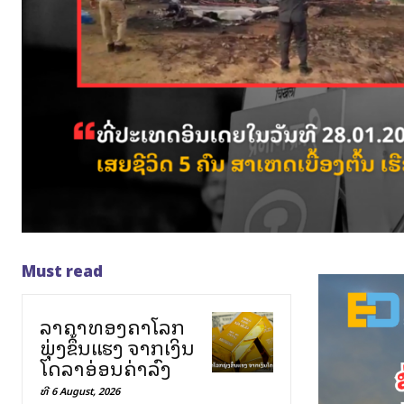
Must read
ລາຄາທອງຄຳໂລກ
ພຸ່ງຂຶ້ນແຮງ ຈາກເງິນ
ໂດລາອ່ອນຄ່າລົງ
ທີ 6 August, 2026