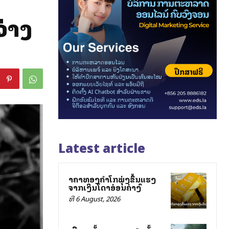
ວ່າງ
Latest article
ລາຄາທອງຄຳໂລກພຸ່ງຂຶ້ນແຮງ
ຈາກເງິນໂດລາອ່ອນຄ່າລົງ
ທີ 6 August, 2026