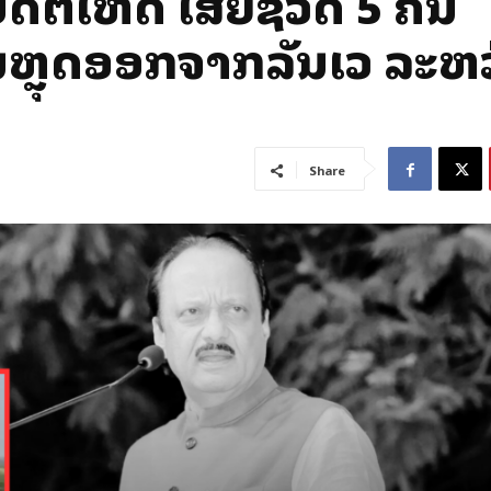
ັດຕິເຫດ ເສຍຊີວິດ 5 ຄົນ
ບິນຫຼຸດອອກຈາກລັນເວ ລະຫ
Share