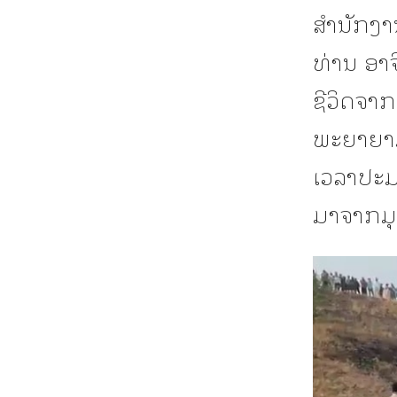
ສຳນັກງາ
ທ່ານ ອາ
ຊີວິດຈາ
ພະຍາຍາມລ
ເວລາປະມາ
ມາຈາກມຸ