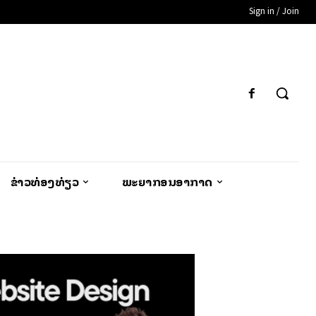
Sign in / Join
ຂ່າວທ່ອງທ່ຽວ
ພະຍາກອນອາກາດ