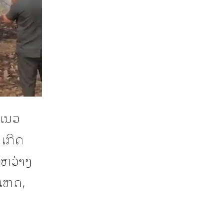
ກແນວ
້ເກີດ
ະຫວ່າງ
ເຫດ,