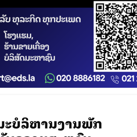
ນະບໍລິຫານງານພັກ