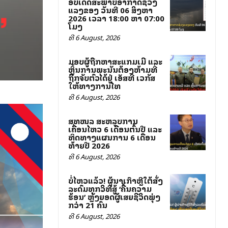
ອັບເດດສະພາບອາກາດຊ່ວງ
ແລງຂອງ ວັນທີ 06 ສິງຫາ
2026 ເວລາ 18:00 ຫາ 07:00
ໂມງ
ທີ 6 August, 2026
ມອບຜູ້ຖືກຫາສະແກມເມີ ແລະ
ຫຼິ້ນການພະນັນຕ້ອງຫ້າມທີ່
ຖືກຈັບຕົວໄດ້ຢູ່ ເອັສທີ ເວກັສ
ໃຫ້ທາງການໄທ
ທີ 6 August, 2026
ສທໜລ ສະຫລຸບການ
ເຄື່ອນໄຫວ 6 ເດືອນຕົ້ນປີ ແລະ
ທິດທາງແຜນການ 6 ເດືອນ
ທ້າຍປີ 2026
ທີ 6 August, 2026
ບໍ່ໄຫວແລ້ວ! ຜູ້ນຳເກົາຫຼີໃຕ້ສັ່ງ
ລະດົມທຸກວິທີສູ້ ‘ຄື້ນຄວາມ
ຮ້ອນ’ ຫຼັງຍອດຜູ້ເສຍຊີວິດພຸ່ງ
ກວ່າ 21 ຄົນ
ທີ 6 August, 2026