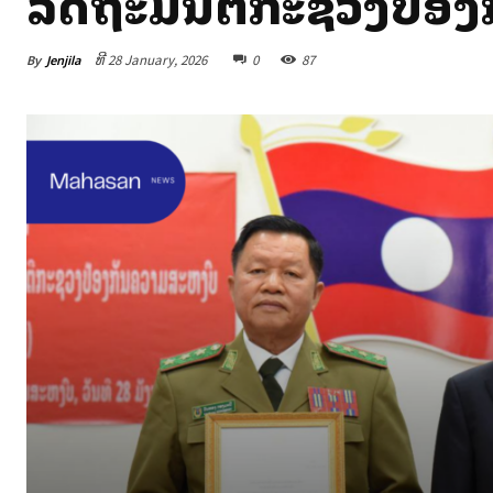
ລັດຖະມົນຕີກະຊວງປ້ອ
By
Jenjila
ທີ 28 January, 2026
0
87