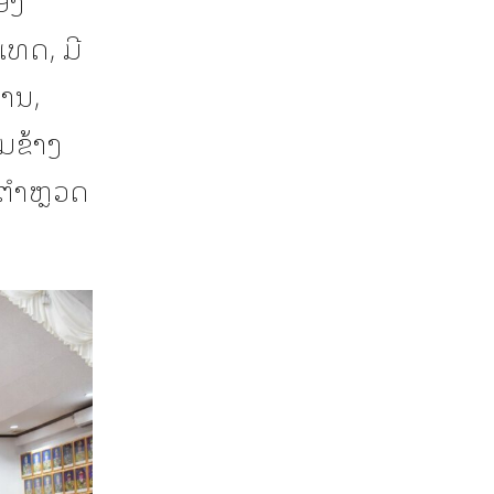
ເທດ, ມີ
ານ,
ມຂ້າງ
ຕໍາຫຼວດ