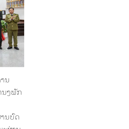
ການ
ການງພັກ
່ານບົດ
ຍະຜ່ານ