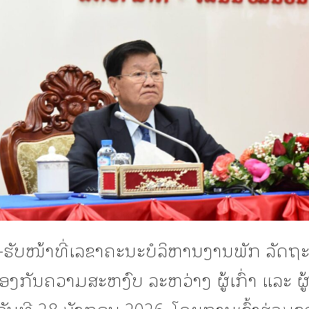
-ຮັບໜ້າທີ່ເລຂາຄະນະບໍລິຫານງານພັກ ລັດຖະ
ງກັນຄວາມສະຫງົບ ລະຫວ່າງ ຜູ້ເກົ່າ ແລະ ຜູ້
ນວັນທີ 28 ມັງກອນ 2026, ໂດຍການເຂົ້າຮ່ວມຂ