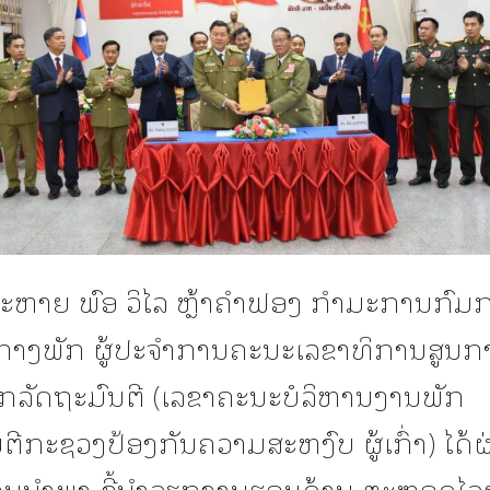
 ສະຫາຍ ພົອ ວິໄລ ຫຼ້າຄໍາຟອງ ກໍາມະການກົມ
ນກາງພັກ ຜູ້ປະຈໍາການຄະນະເລຂາທິການສູນ
ກລັດຖະມົນຕີ (ເລຂາຄະນະບໍລິຫານງານພັກ
ຕີກະຊວງປ້ອງກັນຄວາມສະຫງົບ ຜູ້ເກົ່າ) ໄດ້ຜ
ານນໍາພາ-ຊີ້ນໍາວຽກງານຮອບດ້ານ ຕະຫຼອດໄລ