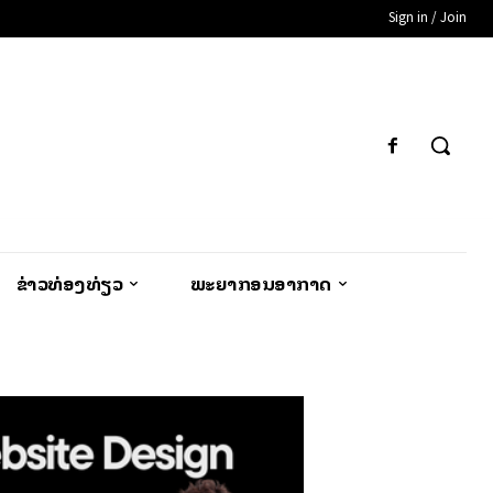
Sign in / Join
ຂ່າວທ່ອງທ່ຽວ
ພະຍາກອນອາກາດ