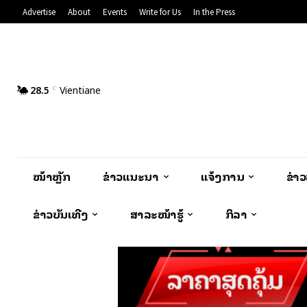
Advertise
About
Events
Write for Us
In the Press
28.5
Vientiane
C
ໜ້າຫຼັກ
ຂ່າວແນະນຳ
ແຈ້ງການ
ຂ່າ
ຂ່າວບັນເທີງ
ສາລະໜ້າຮູ້
ກິລາ