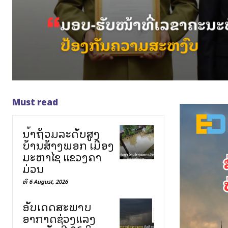
Must read
ນ້ຳຖ້ວມລະດັບສູງ
ບ້ານສ້າງພອກ ເມືອງ
ມະຫາໄຊ ແຂວງຄຳ
ມ່ວນ
ທີ 6 August, 2026
ອັບເດດສະພາບ
ອາກາດຊ່ວງແລງ