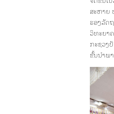
ສະຫາຍ ທ
ຮອງລັດຖ
ວິທະຍາຄ
ກະຊວງປ້
ຂັ້ນນໍາພາ