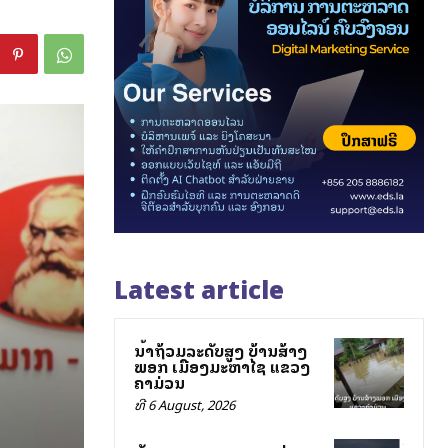
Latest article
ນ້ຳຖ້ວມລະດັບສູງ ບ້ານສ້າງ
ພອກ ເມືອງມະຫາໄຊ ແຂວງ
ຄຳມ່ວນ
ທີ 6 August, 2026