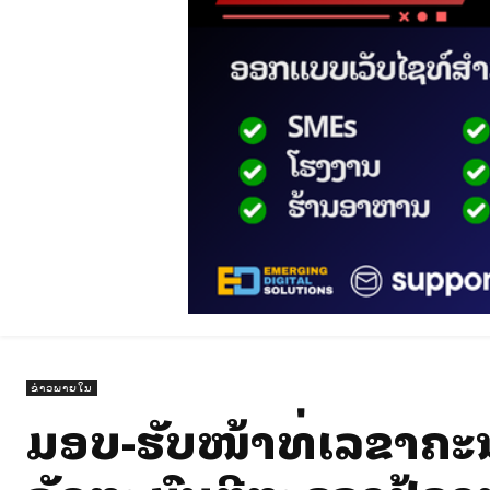
ຂ່າວພາຍໃນ
ມອບ-ຮັບໜ້າທີ່ເລຂາຄະ