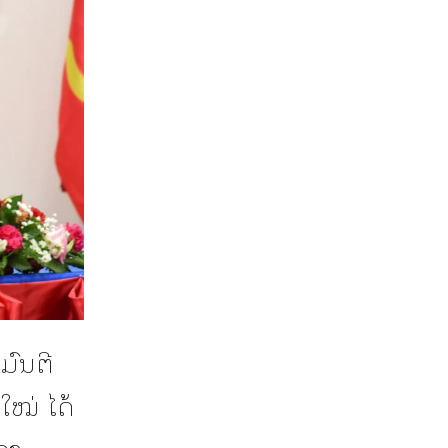
ມົນຕີ
ໃໝ່ ໄດ້
ອງ