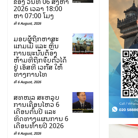
ຂອງ ວັນທີ 06 ສິງຫາ
2026 ເວລາ 18:00
ຫາ 07:00 ໂມງ
ທີ 6 August, 2026
ມອບຜູ້ຖືກຫາສະ
ແກມເມີ ແລະ ຫຼິ້ນ
ການພະນັນຕ້ອງ
ຫ້າມທີ່ຖືກຈັບຕົວໄດ້
ຢູ່ ເອັສທີ ເວກັສ ໃຫ້
ທາງການໄທ
ທີ 6 August, 2026
ສທໜລ ສະຫລຸບ
ການເຄື່ອນໄຫວ 6
ເດືອນຕົ້ນປີ ແລະ
ທິດທາງແຜນການ 6
ເດືອນທ້າຍປີ 2026
ທີ 6 August, 2026