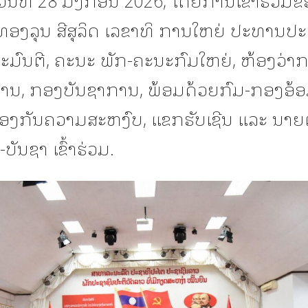
ອງລຸນ ສີສຸລິດ ເລຂາທິ ການໃຫຍ່ ປະທານປະ
ະມົນຕີ, ຄະນະ ພັກ-ຄະນະກົມໃຫຍ່, ຫ້ອງວ່າກ
ານ, ກອງບັນຊາການ, ພ້ອມດ້ວຍກົມ-ກອງອ້ອ
ອງກັນຄວາມສະຫງົບ, ແຂກຮັບເຊີນ ແລະ ນາຍ
-ບັນຊາ ເຂົ້າຮ່ວມ.