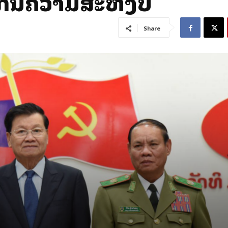
ງກັນຄວາມສະຫງົບ
Share