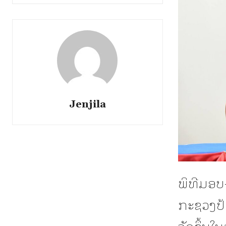
Jenjila
ພິທີມອບ
ກະຊວງປ້ອ
ຈັດຂຶ້ນໃ