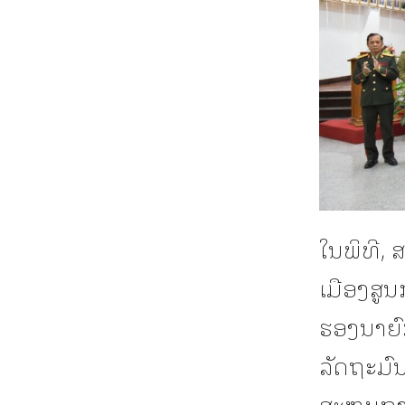
ໃນພິທີ,
ເມືອງສູ
ຮອງນາຍົ
ລັດຖະມົນ
ສະຫຼຸບກ