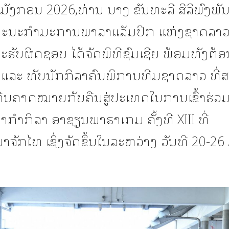
 ມັງກອນ 2026,ທ່ານ ນາງ ຂັນທະລີ ສີລິພົງພັ
ະນະກໍາມະການພາລາແລັມປິກ ແຫ່ງຊາດລາວ
ຮັບຜິດຊອບ ໄດ້ຈັດພິທີຊົມເຊີຍ ພ້ອມທັງຕ້ອ
 ແລະ ທັບນັກກິລາຄົນພິການທີມຊາດລາວ ທີ່
ກີນຄາດໝາຍກັບຄືນສູ່ປະເທດໃນການເຂົ້າຮ່ວມ
ໍາກິລາ ອາຊຽນພາຣາເກມ ຄັ້ງທີ XIII ທີ່
ຈັກໄທ ເຊິ່ງຈັດຂຶ້ນໃນລະຫວ່າງ ວັນທີ 20-2