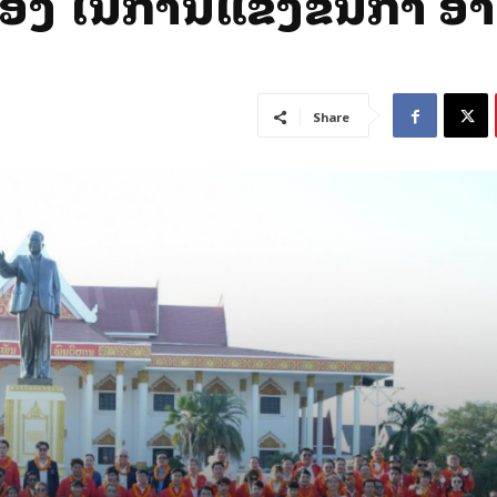
ທອງ ໃນການແຂ່ງຂັນກິລາ ອ
Share