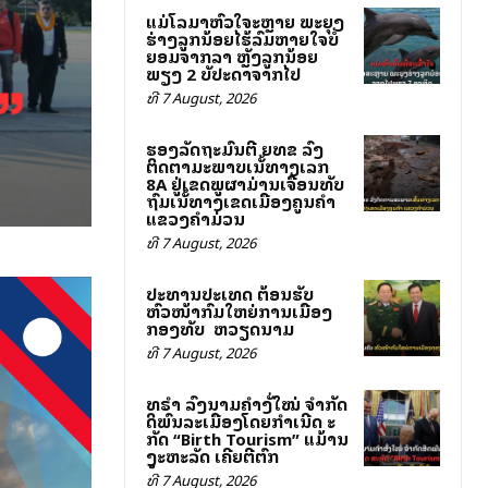
ແມ່ໂລມາຫົວໃຈສະຫຼາຍ ພະຍຸງ
ຮ່າງລູກນ້ອຍໄຮ້ລົມຫາຍໃຈບໍ່
ຍອມຈາກລາ ຫຼັງລູກນ້ອຍ
ພຽງ 2 ສັບປະດາຈາກໄປ
ທີ 7 August, 2026
ຮອງລັດຖະມົນຕີ ຍທຂ ລົງ
ຕິດຕາມສະພາບເສັ້ນທາງເລກ
8A ຢູ່ເຂດພູຜາມ່ານເຈື່ອນທັບ
ຖົມເສັ້ນທາງເຂດເມືອງຄູນຄໍາ
ແຂວງຄໍາມ່ວນ
ທີ 7 August, 2026
ປະທານປະເທດ ຕ້ອນຮັບ
ຫົວໜ້າກົມໃຫຍ່ການເມືອງ
ກອງທັບ ສສ ຫວຽດນາມ
ທີ 7 August, 2026
ທຣຳ ລົງນາມຄຳສັ່ງໃໝ່ ຈຳກັດ
ສິດພົນລະເມືອງໂດຍກຳເນີດ ສະ
ກັດ “Birth Tourism” ແມ້ສານ
ສູງສະຫະລັດ ເຄີຍຕີຕົກ
ທີ 7 August, 2026