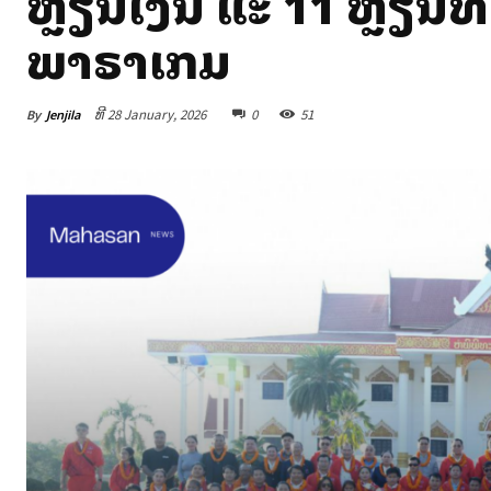
ຫຼຽນເງິນ ແລະ 11 ຫຼຽນ
ພາຣາເກມ
By
Jenjila
ທີ 28 January, 2026
0
51