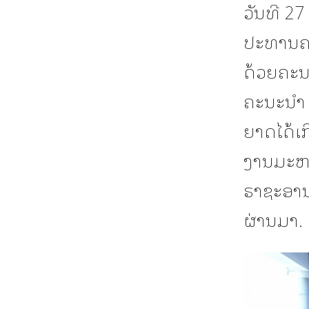
ວັນທີ 27
ປະທານຄ
ດ້ວຍຄະນະ
ຄະນະນໍາ
ຍາດໄດ້ເ
ງານມະຫາກ
ຣາຊະອານາ
ຜ່ານມາ.