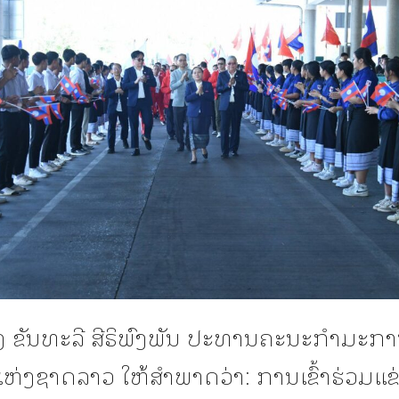
ງ ຂັນທະລີ ສີຣິພົງພັນ ປະທານຄະນະກໍາມະກ
ຫ່ງຊາດລາວ ໃຫ້ສໍາພາດວ່າ: ການເຂົ້າຮ່ວມແຂ