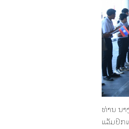
ທ່ານ ນາ
ແລັມປິກແ