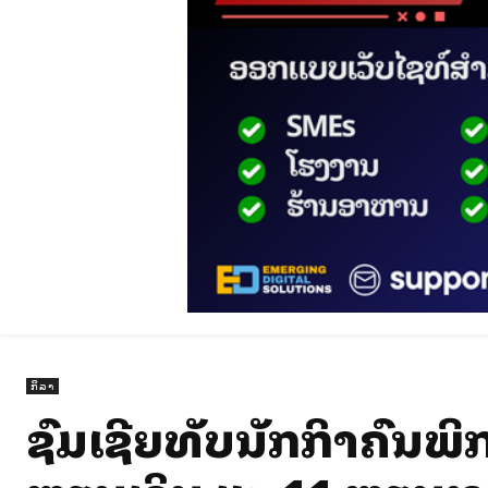
ກິລາ
ຊົມເຊີຍທັບນັກກິລາຄົນພິ