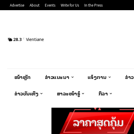
Advertise
About
Events
Write for Us
In the Press
28.3
Vientiane
C
ໜ້າຫຼັກ
ຂ່າວແນະນຳ
ແຈ້ງການ
ຂ່າ
ຂ່າວບັນເທີງ
ສາລະໜ້າຮູ້
ກິລາ