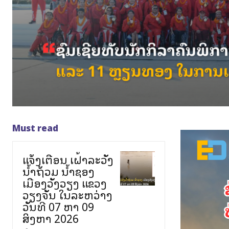
Must read
ແຈ້ງເຕືອນ ເຝົ້າລະວັງ
ນ້ຳຖ້ວມ ນ້ຳຊອງ
ເມືອງວັງວຽງ ແຂວງ
ວຽງຈັນ ໃນລະຫວ່າງ
ວັນທີ 07 ຫາ 09
ສິງຫາ 2026