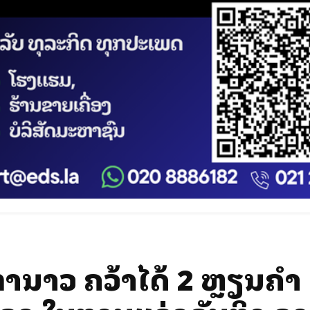
ການລາວ ຄວ້າໄດ້ 2 ຫຼຽນຄໍາ