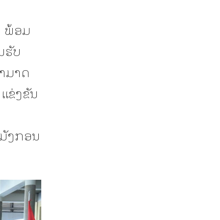
ນ
 ພ້ອມ
ນຮັບ
ສາມາດ
ແຂ່ງຂັນ
6 ມັງກອນ