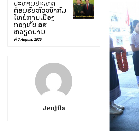
ປະທານປະເທດ
ຕ້ອນຮັບຫົວໜ້າກົມ
ໃຫຍ່ການເມືອງ
ກອງທັບ ສສ
ຫວຽດນາມ
ທີ 7 August, 2026
Jenjila