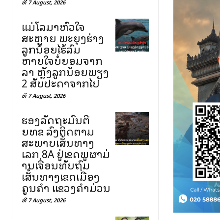
ທີ 7 August, 2026
ແມ່ໂລມາຫົວໃຈ
ສະຫຼາຍ ພະຍຸງຮ່າງ
ລູກນ້ອຍໄຮ້ລົມ
ຫາຍໃຈບໍ່ຍອມຈາກ
ລາ ຫຼັງລູກນ້ອຍພຽງ
2 ສັບປະດາຈາກໄປ
ທີ 7 August, 2026
ຮອງລັດຖະມົນຕີ
ຍທຂ ລົງຕິດຕາມ
ສະພາບເສັ້ນທາງ
ເລກ 8A ຢູ່ເຂດພູຜາມ່
ານເຈື່ອນທັບຖົມ
ເສັ້ນທາງເຂດເມືອງ
ຄູນຄໍາ ແຂວງຄໍາມ່ວນ
ທີ 7 August, 2026