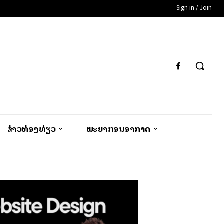
Sign in / Join
ຂ່າວທ່ອງທ່ຽວ
ພະຍາກອນອາກາດ