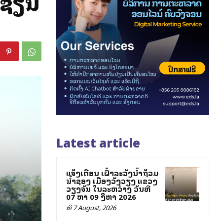
າຊຽນ
Latest article
ແຈ້ງເຕືອນ ເຝົ້າລະວັງນ້ຳຖ້ວມ
ນ້ຳຊອງ ເມືອງວັງວຽງ ແຂວງ
ວຽງຈັນ ໃນລະຫວ່າງ ວັນທີ
07 ຫາ 09 ສິງຫາ 2026
ທີ 7 August, 2026