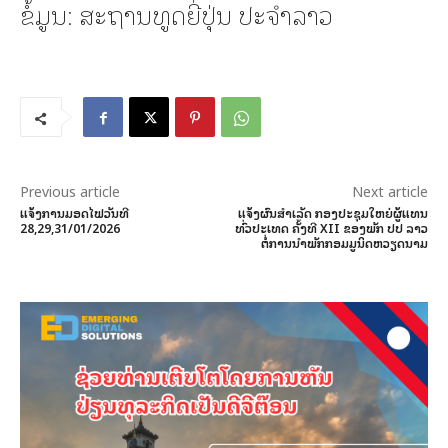
ຂໍ້ມູນ: ສະຖານທູດຍີ່ປຸ່ນ ປະຈຳລາວ
Previous article
Next article
ແຈ້ງການມອດໄຟວັນທີ
ແຈ້ງຜົນສໍາເລັດ ກອງປະຊຸມໃຫຍ່ຜູ້ແທນ
28,29,31/01/2026
ທົ່ວປະເທດ ຄັ້ງທີ XII ຂອງພັກ ປປ ລາວ
ຕໍ່ການນໍາພັກກອມມູນິດຫວຽດນາມ