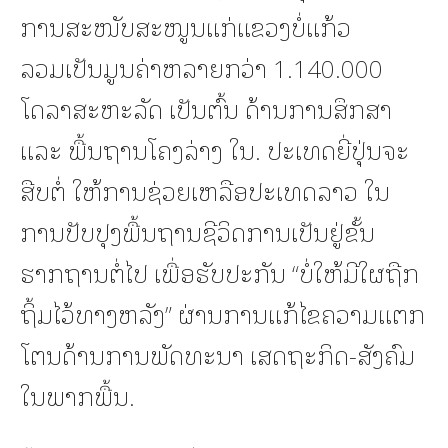
ການສະໜັບສະໜູນແກ່ແຂວງບໍ່ແກ້ວ
ລວມເປັນມູນຄ່າຫລາຍກວ່າ 1.140.000
ໂດລາສະຫະລັດ ເປັນຕົ້ນ ດ້ານການສຶກສາ
ແລະ ພື້ນຖານໂຄງລ່າງ ໃນ. ປະເທດຍີ່ປຸ່ນຈະ
ສືບຕໍ່ ໃຫ້ການຊ່ວຍເຫລືອປະເທດລາວ ໃນ
ການປັບປຸງພື້ນຖານຊີວິດການເປັນຢູ່ຂັ້ນ
ຮາກຖານຕໍ່ໄປ ເພື່ອຮັບປະກັນ “ບໍ່ໃຫ້ມີໃຜຖືກ
ຖິ້ມໄວ້ທາງຫລັງ” ຜ່ານການແກ້ໄຂຄວາມແຕກ
ໂຕນດ້ານການພັດທະນາ ເສດຖະກິດ-ສັງຄົມ
ໃນພາກພື້ນ.