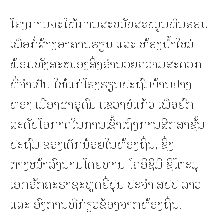
ໂຄງການຈະໃຫ້ການສະໜັບສະໜູນທຶນຮອນ
ເພື່ອກໍ່ສ້າງອາຄານຮຽນ ແລະ ຫ້ອງນໍ້າໃໝ່
ພ້ອມທັງສະໜອງສິ່ງອຳນວຍຄວາມສະດວກ
ທີ່ຈຳເປັນ ໃຫ້ແກ່ໂຮງຮຽນປະຖົມບ້ານປາງ
ທອງ ເມືອງຜາອຸດົມ ແຂວງບໍ່ແກ້ວ ເພື່ອຍົກ
ລະດັບໂອກາດໃນການເຂົ້າເຖິງການສຶກສາຊັ້ນ
ປະຖົມ ຂອງເດັກນ້ອຍໃນທ້ອງຖິ່ນ, ຊຶ່ງ
ຕາງໜ້າລົງນາມໂດຍທ່ານ ໂຄອິຊຶມິ ຊຶໂຕະມຸ
ເອກອັກຄະຣາຊະທູດຍີ່ປຸ່ນ ປະຈໍາ ສປປ ລາວ
ແລະ ອົງການທີ່ກ່ຽວຂ້ອງຈາກທ້ອງຖິ່ນ.