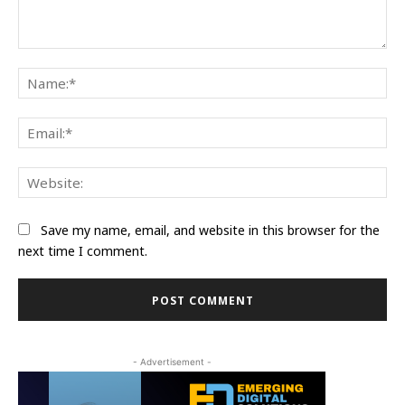
Comment:
Na
Ema
Web
Save my name, email, and website in this browser for the
next time I comment.
- Advertisement -