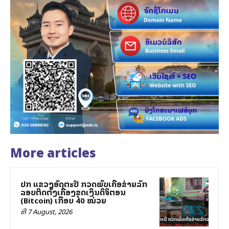
More articles
ປກສ ແຂວງອັດຕະປື ກວດພົບເຄືອຂ່າຍລັກ
ລອບຕິດຕັ້ງເຄື່ອງຂຸດເງິນດິຈິຕອນ
(Bitcoin) ເກືອບ 40 ໝ່ວຍ
ທີ 7 August, 2026