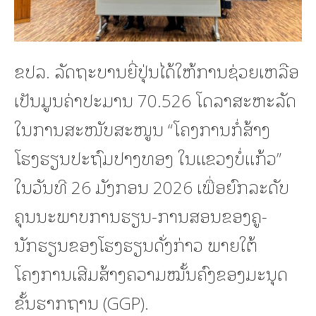
ຂປລ. ລັດຖະບານຍີ່ປຸ່ນໄດ້ໃຫ້ການຊ່ວຍເຫລືອ
ເປັນມູນຄ່າປະມານ 70.526 ໂດລາສະຫະລັດ
ໃນການສະໜັບສະໜູນ “ໂຄງການກໍ່ສ້າງ
ໂຮງຮຽນປະຖົມປາງທອງ ໃນແຂວງບໍ່ແກ້ວ”
ໃນວັນທີ 26 ມັງກອນ 2026 ເພື່ອຍົກລະດັບ
ຄຸນນະພາບການຮຽນ-ການສອນຂອງຄູ-
ນັກຮຽນຂອງໂຮງຮຽນດັ່ງກ່າວ ພາຍໃຕ້
ໂຄງການເສີມສ້າງຄວາມໝັ້ນຄົງຂອງມະນຸດ
ຂັ້ນຮາກຖານ (GGP).