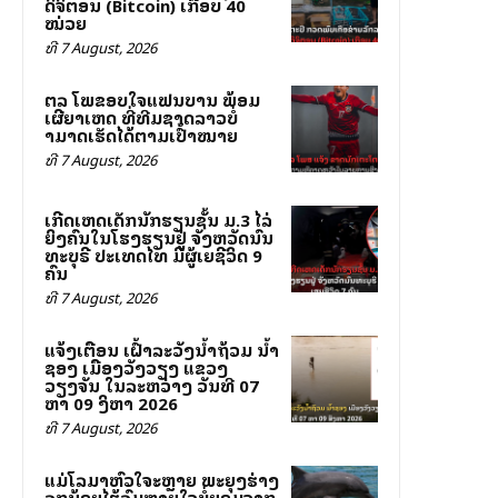
ດິຈິຕອນ (Bitcoin) ເກືອບ 40
ໝ່ວຍ
ທີ 7 August, 2026
ສຕລ ໂພສຂອບໃຈແຟນບານ ພ້ອມ
ເຜີຍສາເຫດ ທີ່ທີມຊາດລາວບໍ່
ສາມາດເຮັດໄດ້ຕາມເປົ້າໝາຍ
ທີ 7 August, 2026
ເກີດເຫດເດັກນັກຮຽນຊັ້ນ ມ.3 ໄລ່
ຍິງຄົນໃນໂຮງຮຽນຢູ່ ຈັງຫວັດນົນ
ທະບຸຣີ ປະເທດໄທ ມີຜູ້ເສຍຊີວິດ 9
ຄົນ
ທີ 7 August, 2026
ແຈ້ງເຕືອນ ເຝົ້າລະວັງນ້ຳຖ້ວມ ນ້ຳ
ຊອງ ເມືອງວັງວຽງ ແຂວງ
ວຽງຈັນ ໃນລະຫວ່າງ ວັນທີ 07
ຫາ 09 ສິງຫາ 2026
ທີ 7 August, 2026
ແມ່ໂລມາຫົວໃຈສະຫຼາຍ ພະຍຸງຮ່າງ
ລູກນ້ອຍໄຮ້ລົມຫາຍໃຈບໍ່ຍອມຈາກ