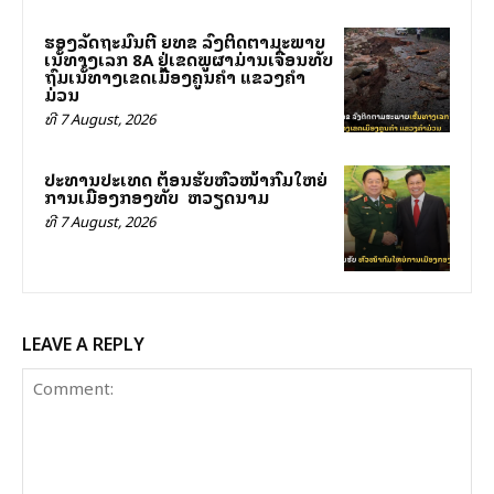
ຮອງລັດຖະມົນຕີ ຍທຂ ລົງຕິດຕາມສະພາບ
ເສັ້ນທາງເລກ 8A ຢູ່ເຂດພູຜາມ່ານເຈື່ອນທັບ
ຖົມເສັ້ນທາງເຂດເມືອງຄູນຄໍາ ແຂວງຄໍາ
ມ່ວນ
ທີ 7 August, 2026
ປະທານປະເທດ ຕ້ອນຮັບຫົວໜ້າກົມໃຫຍ່
ການເມືອງກອງທັບ ສສ ຫວຽດນາມ
ທີ 7 August, 2026
LEAVE A REPLY