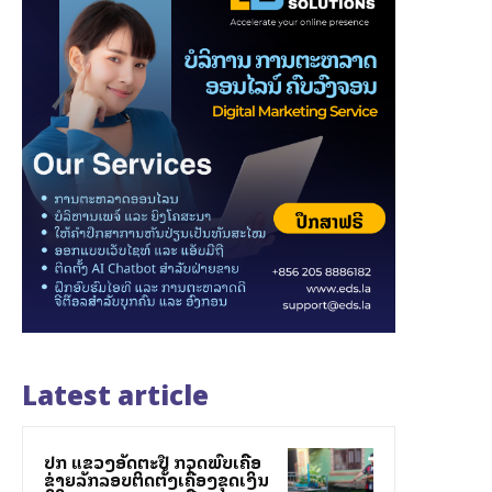
Latest article
ປກສ ແຂວງອັດຕະປື ກວດພົບເຄືອ
ຂ່າຍລັກລອບຕິດຕັ້ງເຄື່ອງຂຸດເງິນ