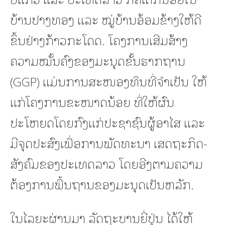
ບ້ານປາງທອງ ແລະ ໝູ່ບ້ານອ້ອມຂ້າງໃຫ້ດີ
ຂຶ້ນຢ່າງກ້າວກະໂດດ. ໂຄງການເສີມສ້າງ
ຄວາມໝັ້ນຄົງຂອງມະນຸດຂັ້ນຮາກຖານ
(GGP) ແມ່ນການສະໜອງທຶນທີ່ຈຳເປັນ ໃຫ້
ແກ່ໂຄງການຂະໜາດນ້ອຍ ທີ່ໃຫ້ຜົນ
ປະໂຫຍດໂດຍກົງແກ່ປະຊາຊົນຜູ້ອາໄສ ແລະ
ມີຈຸດປະສົງເພື່ອການພັດທະນາ ເສດຖະກິດ-
ສັງຄົມຂອງປະເທດລາວ ໂດຍອີງຕາມຄວາມ
ຕ້ອງການພື້ນຖານຂອງມະນຸດເປັນຫລັກ.
ໃນໄລຍະຜ່ານມາ ລັດຖະບານຍີ່ປຸ່ນ ໄດ້ໃຫ້