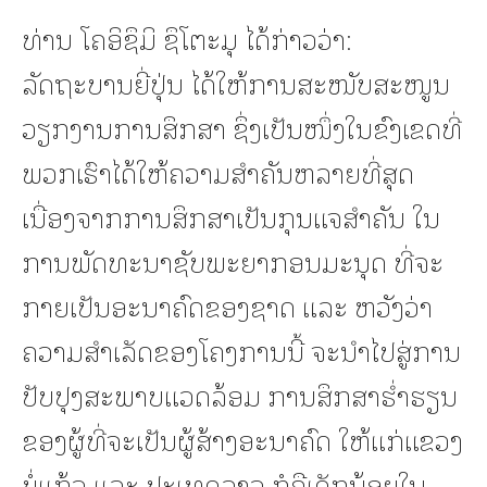
ທ່ານ ໂຄອິຊຶມິ ຊຶໂຕະມຸ ໄດ້ກ່າວວ່າ:
ລັດຖະບານຍີ່ປຸ່ນ ໄດ້ໃຫ້ການສະໜັບສະໜູນ
ວຽກງານການສຶກສາ ຊຶ່ງເປັນໜຶ່ງໃນຂົງເຂດທີ່
ພວກເຮົາໄດ້ໃຫ້ຄວາມສຳຄັນຫລາຍທີ່ສຸດ
ເນື່ອງຈາກການສຶກສາເປັນກຸນແຈສຳຄັນ ໃນ
ການພັດທະນາຊັບພະຍາກອນມະນຸດ ທີ່ຈະ
ກາຍເປັນອະນາຄົດຂອງຊາດ ແລະ ຫວັງວ່າ
ຄວາມສຳເລັດຂອງໂຄງການນີ້ ຈະນຳໄປສູ່ການ
ປັບປຸງສະພາບແວດລ້ອມ ການສຶກສາຮ່ຳຮຽນ
ຂອງຜູ້ທີ່ຈະເປັນຜູ້ສ້າງອະນາຄົດ ໃຫ້ແກ່ແຂວງ
ບໍ່ແກ້ວ ແລະ ປະເທດລາວ ກໍຄືເດັກນ້ອຍໃນ