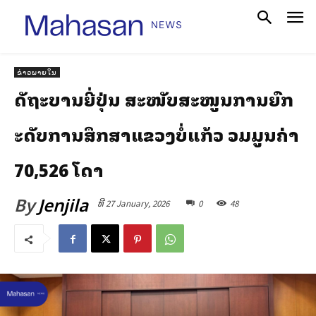
ຂ່າວພາຍໃນ
ລັດຖະບານຍີ່ປຸ່ນ ສະໜັບສະໜູນການຍົກ
ລະດັບການສຶກສາແຂວງບໍ່ແກ້ວ ລວມມູນຄ່າ
70,526 ໂດລາ
By
Jenjila
ທີ 27 January, 2026
0
48