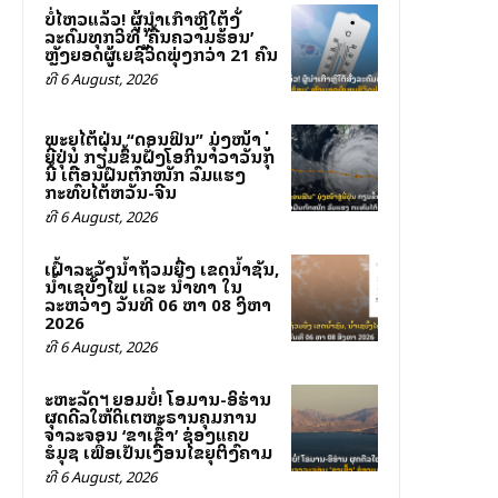
ບໍ່ໄຫວແລ້ວ! ຜູ້ນຳເກົາຫຼີໃຕ້ສັ່ງ
ລະດົມທຸກວິທີສູ້ ‘ຄື້ນຄວາມຮ້ອນ’
ຫຼັງຍອດຜູ້ເສຍຊີວິດພຸ່ງກວ່າ 21 ຄົນ
ທີ 6 August, 2026
ພະຍຸໄຕ້ຝຸ່ນ “ດອນຟິນ” ມຸ່ງໜ້າສູ່
ຍີ່ປຸ່ນ ກຽມຂຶ້ນຝັ່ງໂອກິນາວາວັນສຸກ
ນີ້ ເຕືອນຝົນຕົກໜັກ ລົມແຮງ
ກະທົບໄຕ້ຫວັນ-ຈີນ
ທີ 6 August, 2026
ເຝົ້າລະວັງນໍ້າຖ້ວມຍື່ງ ເຂດນໍ້າຊັນ,
ນໍ້າເຊບັັ້ງໄຟ ເເລະ ນໍ້າທາ ໃນ
ລະຫວ່າງ ວັນທີ 06 ຫາ 08 ສິງຫາ
2026
ທີ 6 August, 2026
ສະຫະລັດฯ ຍອມບໍ່! ໂອມານ-ອິຮ່ານ
ຜຸດດີລໃຫ້ສິດເຕຫະຣານຄຸມການ
ຈາລະຈອນ ‘ຂາເຂົ້າ’ ຊ່ອງແຄບ
ຮໍມຸຊ ເພື່ອເປັນເງື່ອນໄຂຍຸຕິສົງຄາມ
ທີ 6 August, 2026