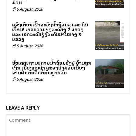
ມ່ວນ
ທີ 6 August, 2026
ແຈ້ງເຕືອນເຝົ້າລະວັງນ້ຳຖ້ວມຊຸ ແລະ ດິນ
ເຈື່ອນ! ເຂດຄວາມສ່ຽງລະດັບສູງ 7 ແຂວງ
ແລະ ເຂດລະດັບສ່ຽງລະດັບປານກາງ 3
ແຂວງ
ທີ 5 August, 2026
ອັບເດດສະຖານະການນ້ຳຖ້ວມອັ່ງຢູ່ ບ້ານຄູນ
ເງິນ ເມືອງຄູນຄຳ ແຂວງຄຳມ່ວນເນື່ອງ
ຈາກຝົນຕົກຕິດຕໍ່ກັນຫຼາຍວັນ
ທີ 5 August, 2026
LEAVE A REPLY