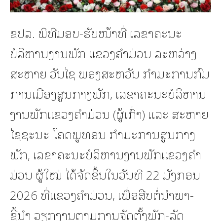
ຂປລ. ພິທີມອບ-ຮັບໜ້າທີ່ ເລຂາຄະນະ
ບໍລິຫານງານພັກ ແຂວງຄຳມ່ວນ ລະຫວ່າງ
ສະຫາຍ ວັນໄຊ ພອງສະຫວັນ ກຳມະການກົມ
ການເມືອງສູນກາງພັກ, ເລຂາຄະນະບໍລິຫານ
ງານພັກແຂວງຄຳມ່ວນ (ຜູ້ເກົ່າ) ແລະ ສະຫາຍ
ໄຊຊະນະ ໂຄດພູທອນ ກຳມະການສູນກາງ
ພັກ, ເລຂາຄະນະບໍລິຫານງານພັກແຂວງຄຳ
ມ່ວນ ຜູ້ໃໝ່ ໄດ້ຈັດຂຶ້ນໃນວັນທີ 22 ມັງກອນ
2026 ທີ່ແຂວງຄຳມ່ວນ, ເພື່ອສືບຕໍ່ນໍາພາ-
ຊີ້ນຳ ວຽກງານຕາມການຈັດຕັ້ງພັກ-ລັດ