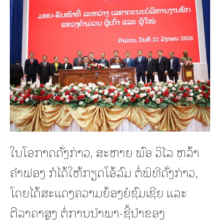
ໃນໂອກາດດັ່ງກ່າວ, ສະຫາຍ ພົອ ວິໄລ ຫລ້າ
ຄຳຟອງ ກໍໄດ້ໃຫ້ກຽດໂອ້ລົມ ຕໍ່ພິທີດັ່ງກ່າວ,
ໂດຍໄດ້ສະແດງຄວາມຍ້ອງຍໍຊົມເຊີຍ ແລະ
ຕີລາຄາສູງ ຕໍ່ການນໍາພາ-ຊີ້ນຳຂອງ