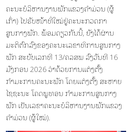
ຄະນະບໍລິຫານງານພັກແຂວງຄຳມ່ວນ (ຜູ້
ເກົ່າ) ໄປຮັບໜ້າທີ່ໃໝ່ຢູ່ຄະນະກວດກາ
ສູນກາງພັກ. ພ້ອມດຽວກັນນີ້, ຍັງໄດ້ຜ່ານ
ມະຕິຕົກລົງຂອງຄະນະເລຂາທິການສູນກາງ
ພັກ ສະບັບເລກທີ 13/ຄລສພ ລົງວັນທີ 16
ມັງກອນ 2026 ວ່າດ້ວຍການແຕ່ງຕັ້ງ
ກຳມະການຄະນະພັກ ໂດຍແຕ່ງຕັ້ງ ສະຫາຍ
ໄຊຊະນະ ໂຄດພູທອນ ກຳມະການສູນກາງ
ພັກ ເປັນເລຂາຄະນະບໍລິຫານງານພັກແຂວງ
ຄຳມ່ວນ (ຜູ້ໃໝ່).