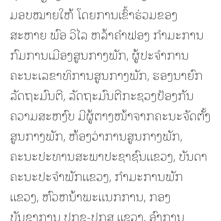
ມອບໝາຍໃຫ້ ໂດຍການເຂົ້າຮ່ວມຂອງ
ສະຫາຍ ພົອ ວິໄລ ຫລ້າຄຳຟອງ ກຳມະການ
ກົມການເມືອງສູນກາງພັກ, ຜູ້ປະຈຳການ
ຄະນະເລຂາທິການສູນກາງພັກ, ຮອງນາຍົກ
ລັດຖະມົນຕີ, ລັດຖະມົນຕີກະຊວງປ້ອງກັນ
ຄວາມສະຫງົບ ມີຜູ້ຕາງໜ້າຈາກຄະນະຈັດຕັ້ງ
ສູນກາງພັກ, ຫ້ອງວ່າການສູນກາງພັກ,
ຄະນະປະທານສະພາປະຊາຊົນແຂວງ, ບັນດາ
ຄະນະປະຈຳພັກແຂວງ, ກຳມະການພັກ
ແຂວງ, ຫົວຫນ້າພະແນກການ, ກອງ
ບັນຊາການ ປກຊ-ປກສ ແຂວງ, ອົງການ