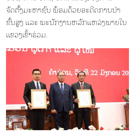
ຈັດຕັ້ງມະຫາຊົນ ພ້ອມດ້ວຍອະດີດການນຳ
ຂັ້ນສູງ ແລະ ພະນັກງານຫລັກແຫລ່ງພາຍໃນ
ແຂວງເຂົ້າຮ່ວມ.