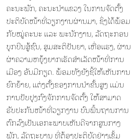
ຄະນະພັກ, ຄະນະນຳແຂວງ ໃນການຈັດຕັ້ງ
ປະຕິບັດໜ້າທີ່ວຽກງານຜ່ານມາ, ຊຶ່ງໄດ້ພ້ອມ
ກັບໝູ່ຄະນະ ແລະ ພະນັກງານ, ລັດຖະກອນ
ບຸກບືນສູ້ຊົນ, ສຸມສະຕິປັນຍາ, ເຫື່ອແຮງ, ຜ່ານ
ຜ່າຄວາມຫຍຸ້ງຍາກເຮັດສຳເລັດໜ້າທີ່ການ
ເມືອງ ອັນມີກຽດ. ພ້ອມທັງຍັງຊີ້ໃຫ້ເຫັນການ
ຍົກຍ້າຍ, ແຕ່ງຕັ້ງຂອງການນຳຂັ້ນສູງ ແມ່ນ
ການປັບປຸງກົງຈັກການຈັດຕັ້ງ ໃຫ້ສາມາດ
ຮັບປະກັນໜ້າທີ່ວຽກງານ ບົນພື້ນຖານການ
ຕົກລົງເປັນເອກະພາບເຫັນດີຈາກສູນກາງ
ພັກ, ລັດຖະບານ ທີ່ຕ້ອງປະຕິບັດຢ່າງເຂັ້ມ