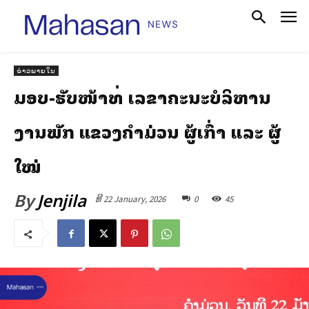
ຂ່າວພາຍໃນ
ມອບ-ຮັບໜ້າທີ່ ເລຂາຄະນະບໍລິຫານ
ງານພັກ ແຂວງຄໍາມ່ວນ ຜູ້ເກົ່າ ແລະ ຜູ້
ໃໝ່
By
Jenjila
ທີ 22 January, 2026
0
45