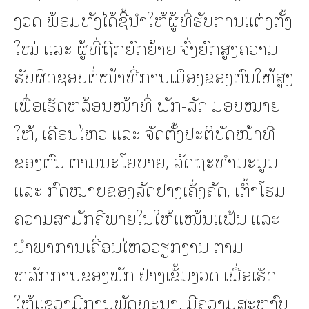
ງວດ ພ້ອມທັງໄດ້ຊີ້ນໍາໃຫ້ຜູ້ທີ່ຮັບການແຕ່ງຕັ້ງ
ໃໝ່ ແລະ ຜູ້ທີ່ຖືກຍົກຍ້າຍ ຈົ່ງຍົກສູງຄວາມ
ຮັບຜິດຊອບຕໍ່ໜ້າທີ່ການເມືອງຂອງຕົນໃຫ້ສູງ
ເພື່ອເຮັດຫລ້ອນໜ້າທີ່ ພັກ-ລັດ ມອບໝາຍ
ໃຫ້, ເຄື່ອນໄຫວ ແລະ ຈັດຕັ້ງປະຕິບັດໜ້າທີ່
ຂອງຕົນ ຕາມນະໂຍບາຍ, ລັດຖະທໍາມະນູນ
ແລະ ກົດໝາຍຂອງລັດຢ່າງເຄັ່ງຄັດ, ເຕົ້າໂຮມ
ຄວາມສາມັກຄີພາຍໃນໃຫ້ແໜ້ນແຟ້ນ ແລະ
ນໍາພາການເຄື່ອນໄຫວວຽກງານ ຕາມ
ຫລັກການຂອງພັກ ຢ່າງເຂັ້ມງວດ ເພື່ອເຮັດ
ໃຫ້ແຂວງມີການພັດທະນາ, ມີຄວາມສະຫງົບ