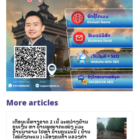
More articles
ເຕືອນເສັ້ນທາງຂາດ 2 ເສັ້ນ ລະຫວ່າງບ້ານ
ຄູນເງິນ ຫາ ບ້ານພູໝາກແໜ່ງ ແລະ
ບ້ານນາຂາມ ໄປຫາ ບ້ານຄູນມະນີ ( ບ້ານ
ໃໝ່ດົງກະແສນ ) ເມືອງຄູນຄຳ ແຂວງຄຳ