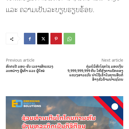
ແລະ ຄວາມເປັນລະບຽບຮຽບຮ້ອຍ.
Previous article
Next article
ອັດຕະປື ມອບ-ຮັບ​ ເລຂາພັກແຂວງ
ກຸ່ມບໍລິສັດໂຊກໄຊ ມອບເງິນ
ລະຫວ່າງ ຜູ້ເກົ່າ ແລະ ຜູ້ໃໝ່
9,999,999,999 ກີບ ໃຫ້ອົງການປົກຄອງ
ແຂວງສາລະວັນ ນໍາໃຊ້ເຂົ້າໃນການສືບຕໍ່
ສ້າງຂົວຂ້າມນ້ຳເຊໂດນ