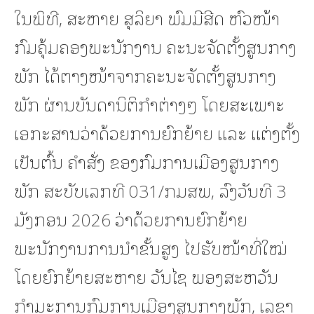
ໃນພິທີ, ສະຫາຍ ສຸລິຍາ ພົມມີສີດ ຫົວໜ້າ
ກົມຄຸ້ມຄອງພະນັກງານ ຄະນະຈັດຕັ້ງສູນກາງ
ພັກ ໄດ້ຕາງໜ້າຈາກຄະນະຈັດຕັ້ງສູນກາງ
ພັກ ຜ່ານບັນດານິຕິກຳຕ່າງໆ ໂດຍສະເພາະ
ເອກະສານວ່າດ້ວຍການຍົກຍ້າຍ ແລະ ແຕ່ງຕັ້ງ
ເປັນຕົ້ນ ຄຳສັ່ງ ຂອງກົມການເມືອງສູນກາງ
ພັກ ສະບັບເລກທີ 031/ກມສພ, ລົງວັນທີ 3
ມັງກອນ 2026 ວ່າດ້ວຍການຍົກຍ້າຍ
ພະນັກງານການນຳຂັ້ນສູງ ໄປຮັບໜ້າທີ່ໃໝ່
ໂດຍຍົກຍ້າຍສະຫາຍ ວັນໄຊ ພອງສະຫວັນ
ກຳມະການກົມການເມືອງສູນກາງພັກ, ເລຂາ